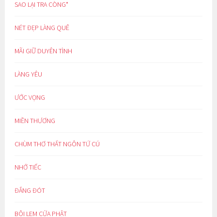
SAO LẠI TRA CÒNG*
NÉT ĐẸP LÀNG QUÊ
MÃI GIỮ DUYÊN TÌNH
LÀNG YÊU
ƯỚC VỌNG
MIỀN THƯƠNG
CHÙM THƠ THẤT NGÔN TỨ CÚ
NHỚ TIẾC
ĐẮNG ĐÓT
BÔI LEM CỬA PHẬT