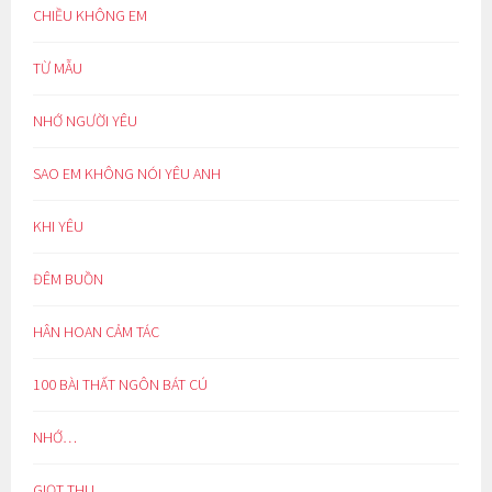
CHIỀU KHÔNG EM
TỪ MẪU
NHỚ NGƯỜI YÊU
SAO EM KHÔNG NÓI YÊU ANH
KHI YÊU
ĐÊM BUỒN
HÂN HOAN CẢM TÁC
100 BÀI THẤT NGÔN BÁT CÚ
NHỚ…
GIỌT THU