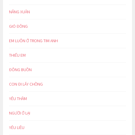
NẮNG XUÂN
GIÓ ĐÔNG
EM LUÔN Ở TRONG TIM ANH
THIẾU EM
ĐÔNG BUỒN
CON ĐI LẤY CHỒNG
YÊU THẦM
NGƯỜI Ở LẠI
YÊU LIỀU