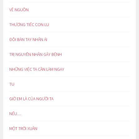
VỀ NGUỒN
THƯƠNG TIẾC CON LU
ĐÔI BÀN TAY NHÂN ÁI
TRỊ NGUYÊN NHÂN GÂY BỆNH
NHỮNG VIỆC TA CẦN LÀM NGAY
TU
GIỜ EM LÀ CỦA NGƯỜI TA
NẾU…
MỘT TRỜI XUÂN