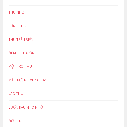
THU NHỚ
RỪNG THU
THU TRÊN BIỂN
ĐÊM THU BUỒN
MỘT TRỜI THU
MÁI TRƯỜNG VÙNG CAO
VÀO THU
VƯỜN RAU NHO NHỎ
ĐỢI THU