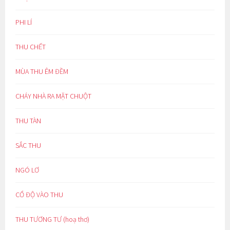
PHI LÍ
THU CHẾT
MÙA THU ÊM ĐỀM
CHÁY NHÀ RA MẶT CHUỘT
THU TÀN
SẮC THU
NGÓ LƠ
CỔ ĐỘ VÀO THU
THU TƯƠNG TƯ (hoạ thơ)