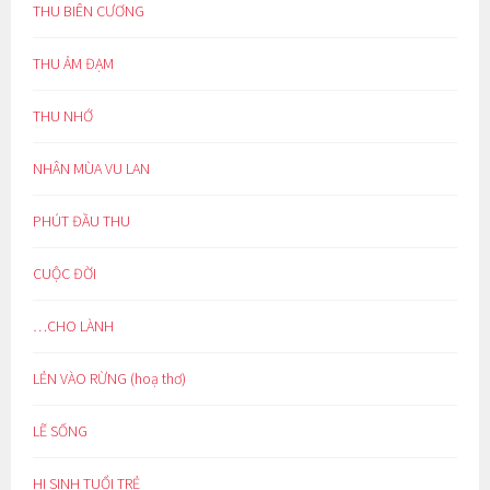
THU BIÊN CƯƠNG
THU ẢM ĐẠM
THU NHỚ
NHÂN MÙA VU LAN
PHÚT ĐẦU THU
CUỘC ĐỜI
…CHO LÀNH
LẺN VÀO RỪNG (hoạ thơ)
LẼ SỐNG
HI SINH TUỔI TRẺ