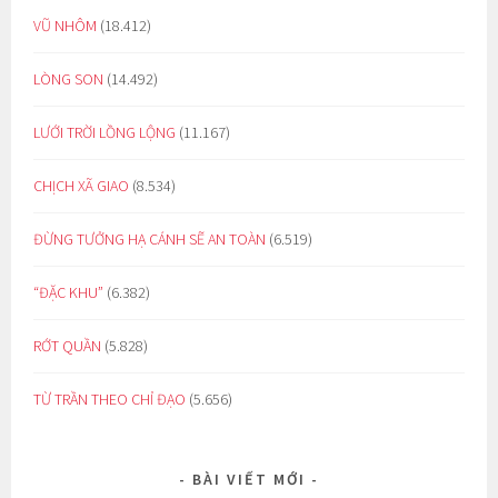
VŨ NHÔM
(18.412)
LÒNG SON
(14.492)
LƯỚI TRỜI LỒNG LỘNG
(11.167)
CHỊCH XÃ GIAO
(8.534)
ĐỪNG TƯỞNG HẠ CÁNH SẼ AN TOÀN
(6.519)
“ĐẶC KHU”
(6.382)
RỚT QUẦN
(5.828)
TỪ TRẦN THEO CHỈ ĐẠO
(5.656)
BÀI VIẾT MỚI