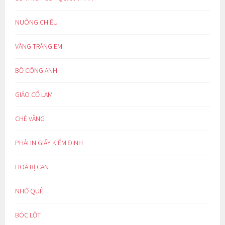
NUÔNG CHIỀU
VẦNG TRĂNG EM
BỒ CÔNG ANH
GIẢO CỔ LAM
CHÈ VẰNG
PHẢI IN GIẤY KIỂM ĐỊNH
HOÁ BỊ CAN
NHỚ QUÊ
BÓC LỘT