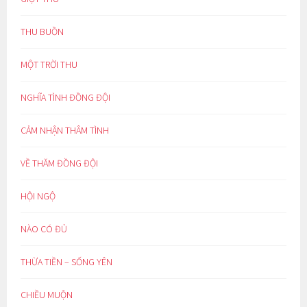
THU BUỒN
MỘT TRỜI THU
NGHĨA TÌNH ĐỒNG ĐỘI
CẢM NHẬN THÂM TÌNH
VỀ THĂM ĐỒNG ĐỘI
HỘI NGỘ
NÀO CÓ ĐỦ
THỪA TIỀN – SỐNG YÊN
CHIỀU MUỘN