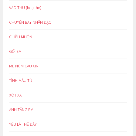
VÀO THU (hoạ thơ)
CHUYẾN BAY NHÂN ĐẠO
CHIỀU MUỘN
GỞI EM
MÊ NÚM CAU XINH
TÌNH MẪU TỬ
XÓT XA
ANH TẶNG EM
YÊU LÀ THẾ ĐẤY