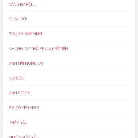
VẮNG EM RỒI…
CHÁN ĐỜI
TAY LÀM HÀM NHAI
CHUNG TAY THỜ PHỤNG TỔ TIÊN
ANH MÃI MONG EM
CÔ ĐỘC
ANH ĐỢI EM
EM CÓ YÊU ANH?
THẦM YÊU
NHỚ NGƯỜI YÊU