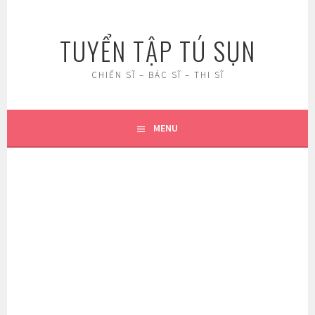
Skip
to
TUYỂN TẬP TÚ SỤN
content
CHIẾN SĨ – BÁC SĨ – THI SĨ
MENU