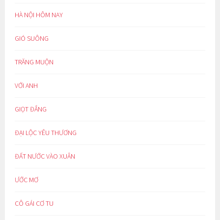
HÀ NỘI HÔM NAY
GIÓ SUÔNG
TRĂNG MUỘN
VỚI ANH
GIỌT ĐẮNG
ĐẠI LỘC YÊU THƯƠNG
ĐẤT NƯỚC VÀO XUÂN
ƯỚC MƠ
CÔ GÁI CƠ TU