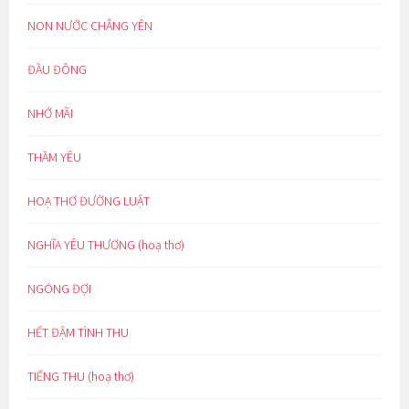
NON NƯỚC CHẲNG YÊN
ĐẦU ĐÔNG
NHỚ MÃI
THẦM YÊU
HOẠ THƠ ĐƯỜNG LUẬT
NGHĨA YÊU THƯƠNG (hoạ thơ)
NGÓNG ĐỢI
HẾT ĐẬM TÌNH THU
TIẾNG THU (hoạ thơ)