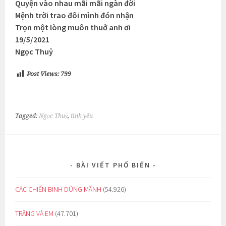
Quyện vào nhau mãi mãi ngàn đời
Mệnh trời trao đôi mình đón nhận
Trọn một lòng muôn thuở anh ơi
19/5/2021
Ngọc Thuỷ
Post Views:
799
Tagged:
Ngọc Thuỷ
,
tình yêu
BÀI VIẾT PHỔ BIẾN
CÁC CHIẾN BINH DŨNG MÃNH
(54.926)
TRĂNG VÀ EM
(47.701)