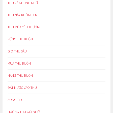
THU VỀ NHUNG NHỚ
THU NÀY KHÔNG EM
THU MÙA YÊU THƯƠNG
RỪNG THU BUỒN
GIÓ THU SẦU
MƯA THU BUỒN
NẮNG THU BUỒN
ĐẤT NƯỚC VÀO THU
SÔNG THU
HƯƠNG THU GỢI NHỚ