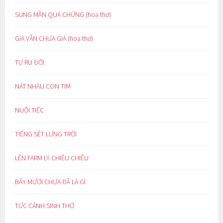
SUNG MÃN QUÁ CHỪNG (hoạ thơ)
GIÀ VẪN CHƯA GIÀ (hoạ thơ)
TỰ RU ĐỜI
NÁT NHÀU CON TIM
NUỐI TIẾC
TIẾNG SÉT LƯNG TRỜI
LÊN FARM LÝ CHIỀU CHIỀU
BẢY MƯƠI CHƯA ĐÃ LÀ GÌ
TỨC CẢNH SINH THƠ