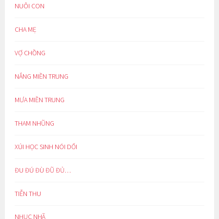
NUÔI CON
CHA MẸ
VỢ CHỒNG
NẮNG MIỀN TRUNG
MƯA MIỀN TRUNG
THAM NHŨNG
XÚI HỌC SINH NÓI DỐI
ĐU ĐÚ ĐÙ ĐŨ ĐỦ…
TIỄN THU
NHỤC NHÃ