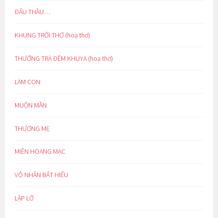
ĐẤU THẦU…
KHUNG TRỜI THƠ (hoạ thơ)
THƯỞNG TRÀ ĐÊM KHUYA (hoạ thơ)
LÀM CON
MUỘN MẰN
THƯƠNG MẸ
MIỀN HOANG MẠC
VÔ NHÂN BẤT HIẾU
LẬP LỜ