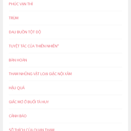
PHÚC VẠN THÌ
TRÙM
ĐAU BUỒN TỘT ĐỘ
TUYỆT TÁC CỦA THIÊN NHIÊN*
BÀN HOÀN
THAM NHŨNG VẶT LOẠI GIẶC NỘI XÂM
HẬU QUẢ
GIẤC MƠ Ở BUỔI TÀ HUY
CẢNH BÁO
SỞ THÍCH CỦA QUAN THAM