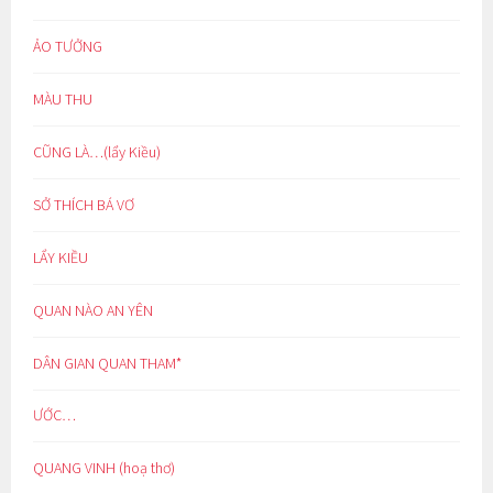
ẢO TƯỞNG
MÀU THU
CŨNG LÀ…(lẩy Kiều)
SỞ THÍCH BÁ VƠ
LẨY KIỀU
QUAN NÀO AN YÊN
DÂN GIAN QUAN THAM*
ƯỚC…
QUANG VINH (hoạ thơ)