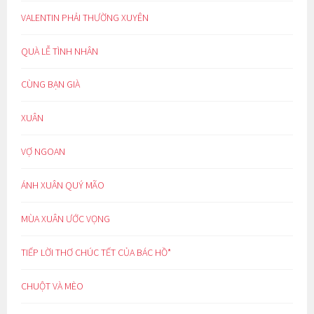
VALENTIN PHẢI THƯỜNG XUYÊN
QUÀ LỄ TÌNH NHÂN
CÙNG BẠN GIÀ
XUÂN
VỢ NGOAN
ÁNH XUÂN QUÝ MÃO
MÙA XUÂN ƯỚC VỌNG
TIẾP LỜI THƠ CHÚC TẾT CỦA BÁC HỒ*
CHUỘT VÀ MÈO