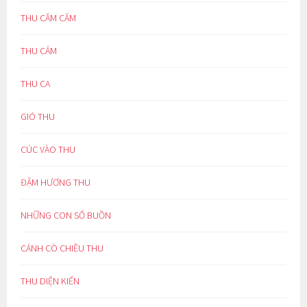
THU CĂM CĂM
THU CẢM
THU CA
GIÓ THU
CÚC VÀO THU
ĐẬM HƯƠNG THU
NHỮNG CON SỐ BUỒN
CÁNH CÒ CHIỀU THU
THU DIỆN KIẾN