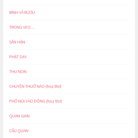
BÌNH VÀ RƯỢU
TRONG VEO…
SÂN HẬN
PHẬT DẠY
THU NON
CHUYỆN THUỞ NÀO (hoạ thơ)
PHỐ NÚI VÀO ĐÔNG (hoạ thơ)
QUAN GIAN
CẨU QUAN