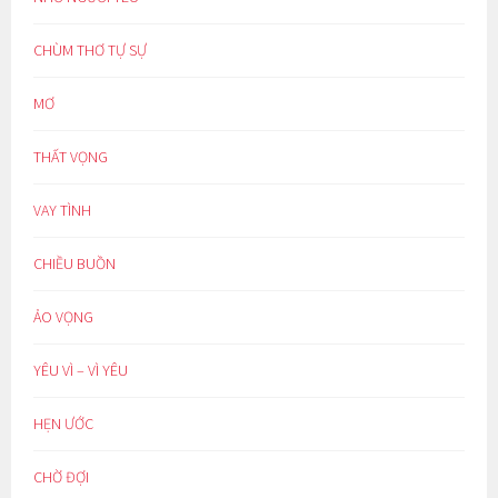
CHÙM THƠ TỰ SỰ
MƠ
THẤT VỌNG
VAY TÌNH
CHIỀU BUỒN
ẢO VỌNG
YÊU VÌ – VÌ YÊU
HẸN ƯỚC
CHỜ ĐỢI