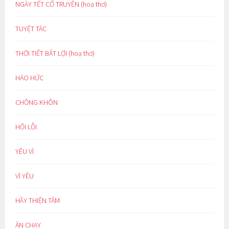
NGÀY TẾT CỔ TRUYỀN (hoạ thơ)
TUYỆT TÁC
THỜI TIẾT BẤT LỢI (hoạ thơ)
HÁO HỨC
CHỒNG KHÔN
HỐI LỖI
YÊU VÌ
VÌ YÊU
HÃY THIỆN TÂM
ĂN CHAY