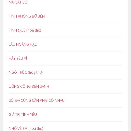
MÃI VẬT VỜ
TÌNH KHÔNG BỜ BẾN
TÌNH QUÊ (hoạ thơ)
LẦU HOÀNG HẠC
HÃY YÊU VÌ
NGÕ TRÚC (hoạ thơ)
UỔNG CÔNG ĐÈN SÁNH
SỎI ĐÁ CŨNG CẦN PHẢI CÓ NHAU
GIÁ TRỊ TÌNH YÊU
NHỚ VỀ EM (hoạ thơ)