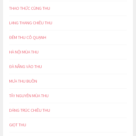
THAO THỨC CÙNG THU
LANG THANG CHIỀU THU
ĐÊM THU CÔ QUẠNH
HÀ NỘI MÙA THU
ĐÀ NẴNG VÀO THU
MƯA THU BUỒN
TÂY NGUYÊN MÙA THU
DÁNG TRÚC CHIỀU THU
GIỌT THU