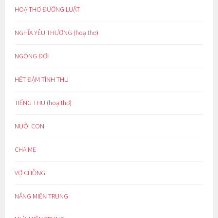
HOẠ THƠ ĐƯỜNG LUẬT
NGHĨA YÊU THƯƠNG (hoạ thơ)
NGÓNG ĐỢI
HẾT ĐẬM TÌNH THU
TIẾNG THU (hoạ thơ)
NUÔI CON
CHA MẸ
VỢ CHỒNG
NẮNG MIỀN TRUNG