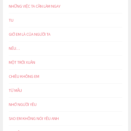
NHỮNG VIỆC TA CẦN LÀM NGAY
TU
GIỜ EM LÀ CỦA NGƯỜI TA
NẾU…
MỘT TRỜI XUÂN
CHIỀU KHÔNG EM
TỪ MẪU
NHỚ NGƯỜI YÊU
SAO EM KHÔNG NÓI YÊU ANH