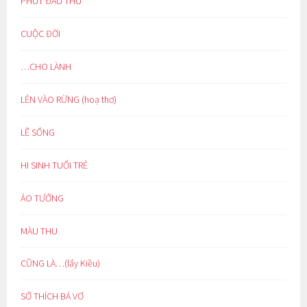
PHÚT ĐẦU THU
CUỘC ĐỜI
…CHO LÀNH
LẺN VÀO RỪNG (hoạ thơ)
LẼ SỐNG
HI SINH TUỔI TRẺ
ẢO TƯỞNG
MÀU THU
CŨNG LÀ…(lẩy Kiều)
SỞ THÍCH BÁ VƠ