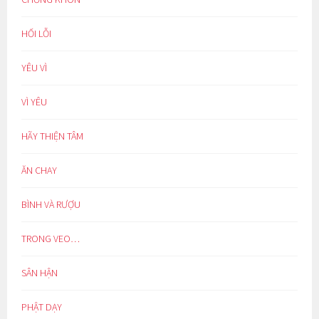
HỐI LỖI
YÊU VÌ
VÌ YÊU
HÃY THIỆN TÂM
ĂN CHAY
BÌNH VÀ RƯỢU
TRONG VEO…
SÂN HẬN
PHẬT DẠY