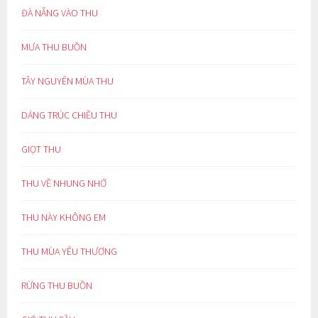
ĐÀ NẴNG VÀO THU
MƯA THU BUỒN
TÂY NGUYÊN MÙA THU
DÁNG TRÚC CHIỀU THU
GIỌT THU
THU VỀ NHUNG NHỚ
THU NÀY KHÔNG EM
THU MÙA YÊU THƯƠNG
RỪNG THU BUỒN