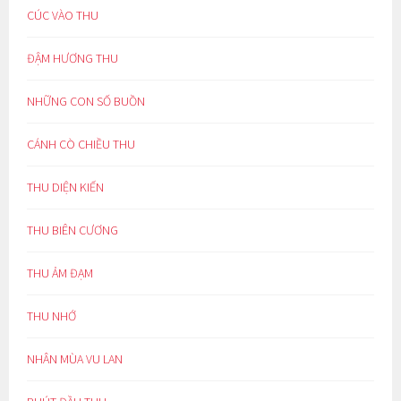
CÚC VÀO THU
ĐẬM HƯƠNG THU
NHỮNG CON SỐ BUỒN
CÁNH CÒ CHIỀU THU
THU DIỆN KIẾN
THU BIÊN CƯƠNG
THU ẢM ĐẠM
THU NHỚ
NHÂN MÙA VU LAN