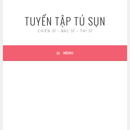
Skip
to
TUYỂN TẬP TÚ SỤN
content
CHIẾN SĨ – BÁC SĨ – THI SĨ
MENU