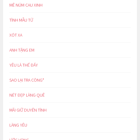
MÊ NÚM CAU XINH
TÌNH MẪU TỬ
XÓT XA
ANH TẶNG EM
YÊU LÀ THẾ ĐẤY
SAO LẠI TRA CÒNG*
NÉT ĐẸP LÀNG QUÊ
MÃI GIỮ DUYÊN TÌNH
LÀNG YÊU
ƯỚC VỌNG