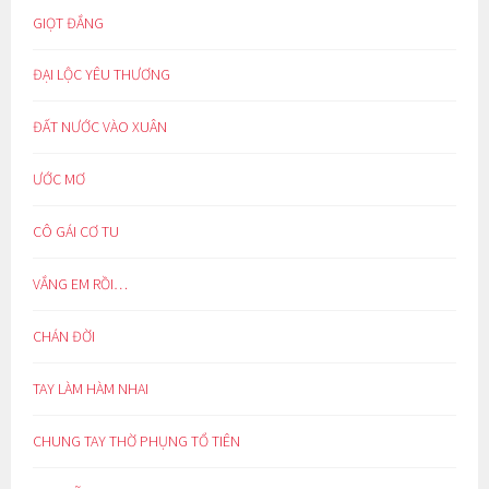
GIỌT ĐẮNG
ĐẠI LỘC YÊU THƯƠNG
ĐẤT NƯỚC VÀO XUÂN
ƯỚC MƠ
CÔ GÁI CƠ TU
VẮNG EM RỒI…
CHÁN ĐỜI
TAY LÀM HÀM NHAI
CHUNG TAY THỜ PHỤNG TỔ TIÊN