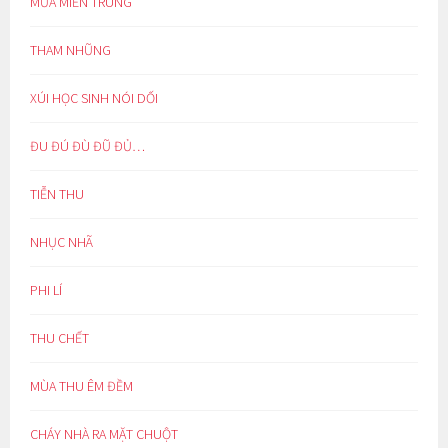
MƯA MIỀN TRUNG
THAM NHŨNG
XÚI HỌC SINH NÓI DỐI
ĐU ĐÚ ĐÙ ĐŨ ĐỦ…
TIỄN THU
NHỤC NHÃ
PHI LÍ
THU CHẾT
MÙA THU ÊM ĐỀM
CHÁY NHÀ RA MẶT CHUỘT