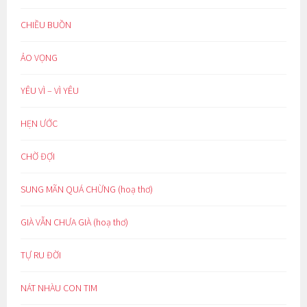
CHIỀU BUỒN
ẢO VỌNG
YÊU VÌ – VÌ YÊU
HẸN ƯỚC
CHỜ ĐỢI
SUNG MÃN QUÁ CHỪNG (hoạ thơ)
GIÀ VẪN CHƯA GIÀ (hoạ thơ)
TỰ RU ĐỜI
NÁT NHÀU CON TIM