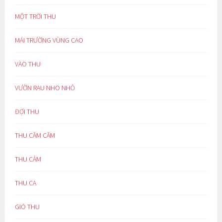
MỘT TRỜI THU
MÁI TRƯỜNG VÙNG CAO
VÀO THU
VƯỜN RAU NHO NHỎ
ĐỢI THU
THU CĂM CĂM
THU CẢM
THU CA
GIÓ THU