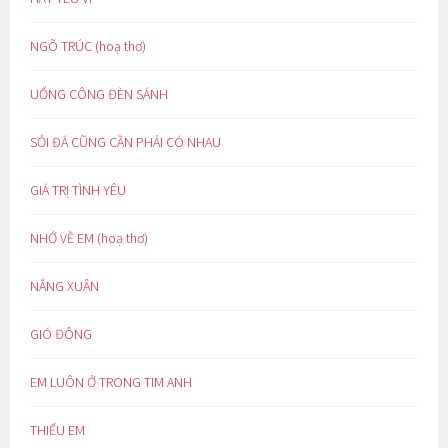
NGÕ TRÚC (hoạ thơ)
UỔNG CÔNG ĐÈN SÁNH
SỎI ĐÁ CŨNG CẦN PHẢI CÓ NHAU
GIÁ TRỊ TÌNH YÊU
NHỚ VỀ EM (hoạ thơ)
NẮNG XUÂN
GIÓ ĐÔNG
EM LUÔN Ở TRONG TIM ANH
THIẾU EM