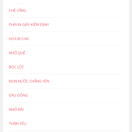
CHÈ VẰNG
PHẢI IN GIẤY KIỂM ĐỊNH
HOÁ BỊ CAN
NHỚ QUÊ
BÓC LỘT
NON NƯỚC CHẲNG YÊN
ĐẦU ĐÔNG
NHỚ MÃI
THẦM YÊU