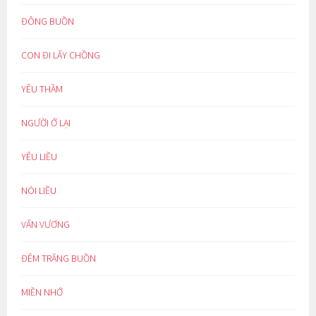
ĐÔNG BUỒN
CON ĐI LẤY CHỒNG
YÊU THẦM
NGƯỜI Ở LẠI
YÊU LIỀU
NÓI LIỀU
VẤN VƯƠNG
ĐÊM TRĂNG BUỒN
MIỀN NHỚ