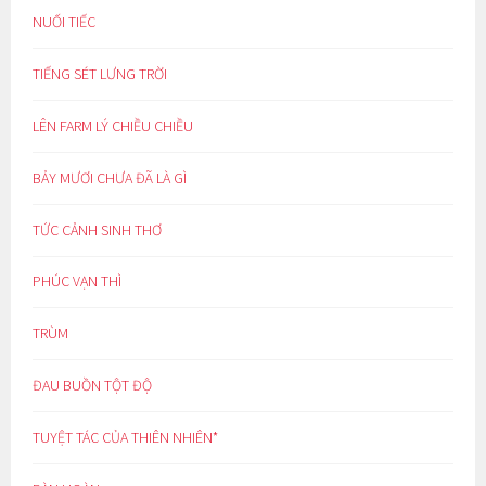
NUỐI TIẾC
TIẾNG SÉT LƯNG TRỜI
LÊN FARM LÝ CHIỀU CHIỀU
BẢY MƯƠI CHƯA ĐÃ LÀ GÌ
TỨC CẢNH SINH THƠ
PHÚC VẠN THÌ
TRÙM
ĐAU BUỒN TỘT ĐỘ
TUYỆT TÁC CỦA THIÊN NHIÊN*