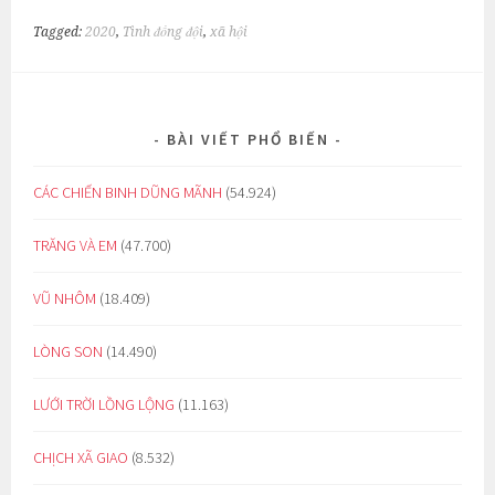
Tagged:
2020
,
Tình đồng đội
,
xã hội
BÀI VIẾT PHỔ BIẾN
CÁC CHIẾN BINH DŨNG MÃNH
(54.924)
TRĂNG VÀ EM
(47.700)
VŨ NHÔM
(18.409)
LÒNG SON
(14.490)
LƯỚI TRỜI LỒNG LỘNG
(11.163)
CHỊCH XÃ GIAO
(8.532)