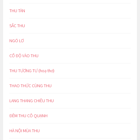
THU TÀN
SẮC THU
NGÓ LƠ
CỔ ĐỘ VÀO THU
THU TƯƠNG TƯ (hoạ thơ)
THAO THỨC CÙNG THU
LANG THANG CHIỀU THU
ĐÊM THU CÔ QUẠNH
HÀ NỘI MÙA THU