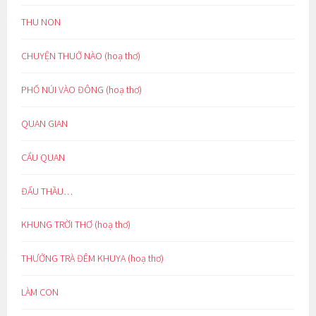
THU NON
CHUYỆN THUỞ NÀO (hoạ thơ)
PHỐ NÚI VÀO ĐÔNG (hoạ thơ)
QUAN GIAN
CẨU QUAN
ĐẤU THẦU…
KHUNG TRỜI THƠ (hoạ thơ)
THƯỞNG TRÀ ĐÊM KHUYA (hoạ thơ)
LÀM CON