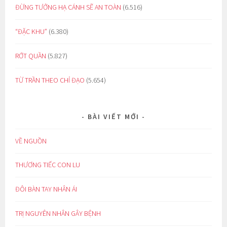
ĐỪNG TƯỞNG HẠ CÁNH SẼ AN TOÀN
(6.516)
“ĐẶC KHU”
(6.380)
RỚT QUẦN
(5.827)
TỪ TRẦN THEO CHỈ ĐẠO
(5.654)
BÀI VIẾT MỚI
VỀ NGUỒN
THƯƠNG TIẾC CON LU
ĐÔI BÀN TAY NHÂN ÁI
TRỊ NGUYÊN NHÂN GÂY BỆNH