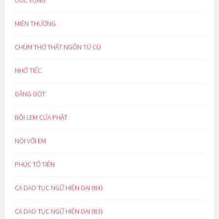
MIỀN THƯƠNG
CHÙM THƠ THẤT NGÔN TỨ CÚ
NHỚ TIẾC
ĐẮNG ĐÓT
BÔI LEM CỬA PHẬT
NÓI VỚI EM
PHÚC TỔ TIÊN
CA DAO TỤC NGỮ HIỆN ĐẠI (tt4)
CA DAO TỤC NGỮ HIỆN ĐẠI (tt3)