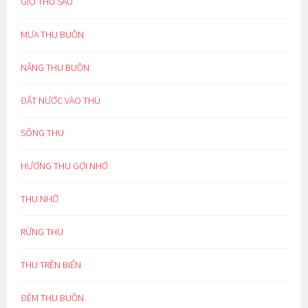
GIÓ THU SẦU
MƯA THU BUỒN
NẮNG THU BUỒN
ĐẤT NƯỚC VÀO THU
SÔNG THU
HƯƠNG THU GỢI NHỚ
THU NHỚ
RỪNG THU
THU TRÊN BIỂN
ĐÊM THU BUỒN