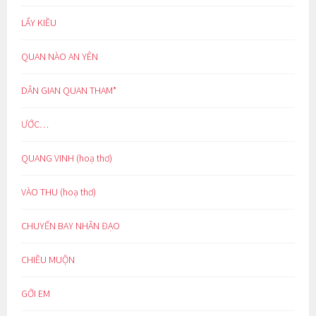
LẨY KIỀU
QUAN NÀO AN YÊN
DÂN GIAN QUAN THAM*
ƯỚC…
QUANG VINH (hoạ thơ)
VÀO THU (hoạ thơ)
CHUYẾN BAY NHÂN ĐẠO
CHIỀU MUỘN
GỞI EM