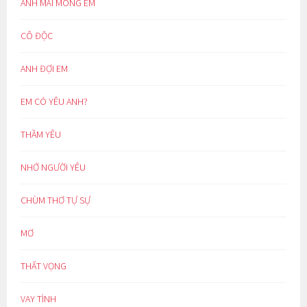
ANH MÃI MONG EM
CÔ ĐỘC
ANH ĐỢI EM
EM CÓ YÊU ANH?
THẦM YÊU
NHỚ NGƯỜI YÊU
CHÙM THƠ TỰ SỰ
MƠ
THẤT VỌNG
VAY TÌNH