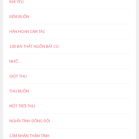
KHI YÊU
ĐÊM BUỒN
HÂN HOAN CẢM TÁC
100 BÀI THẤT NGÔN BÁT CÚ
NHỚ…
GIỌT THU
THU BUỒN
MỘT TRỜI THU
NGHĨA TÌNH ĐỒNG ĐỘI
CẢM NHẬN THÂM TÌNH