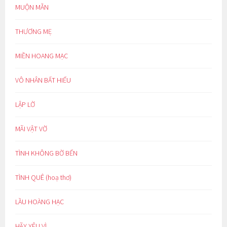
MUỘN MẰN
THƯƠNG MẸ
MIỀN HOANG MẠC
VÔ NHÂN BẤT HIẾU
LẬP LỜ
MÃI VẬT VỜ
TÌNH KHÔNG BỜ BẾN
TÌNH QUÊ (hoạ thơ)
LẦU HOÀNG HẠC
HÃY YÊU VÌ