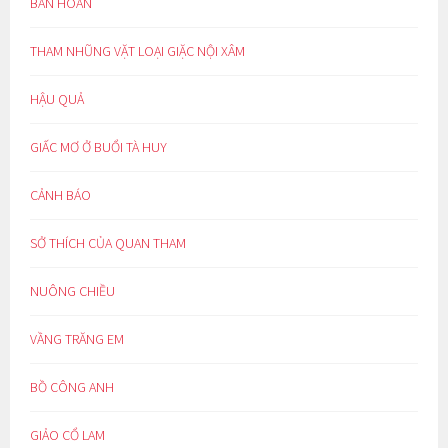
BÀN HOÀN
THAM NHŨNG VẶT LOẠI GIẶC NỘI XÂM
HẬU QUẢ
GIẤC MƠ Ở BUỔI TÀ HUY
CẢNH BÁO
SỞ THÍCH CỦA QUAN THAM
NUÔNG CHIỀU
VẦNG TRĂNG EM
BỒ CÔNG ANH
GIẢO CỔ LAM