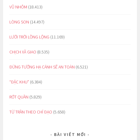
VŨ NHÔM
(18.413)
LÒNG SON
(14.497)
LƯỚI TRỜI LỒNG LỘNG
(11.169)
CHỊCH XÃ GIAO
(8.535)
ĐỪNG TƯỞNG HẠ CÁNH SẼ AN TOÀN
(6.521)
“ĐẶC KHU”
(6.384)
RỚT QUẦN
(5.829)
TỪ TRẦN THEO CHỈ ĐẠO
(5.658)
BÀI VIẾT MỚI