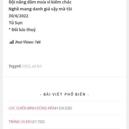
Đội nắng dầm mưa vì kiếm chác
Nghề mang danh giá vậy mà tồi
30/6/2022
Tú Sụn
* Đối lưu thuỷ
Post Views:
746
Tagged:
2022
,
xã hội
BÀI VIẾT PHỔ BIẾN
CÁC CHIẾN BINH DŨNG MÃNH
(54.928)
TRĂNG VÀ EM
(47.702)