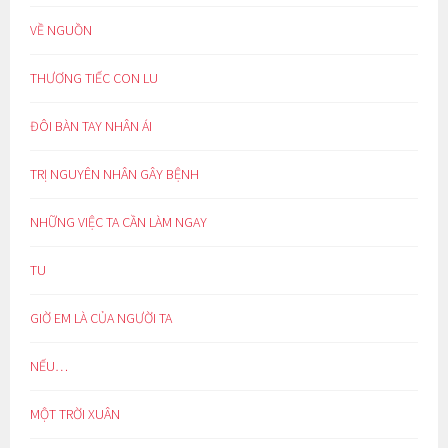
VỀ NGUỒN
THƯƠNG TIẾC CON LU
ĐÔI BÀN TAY NHÂN ÁI
TRỊ NGUYÊN NHÂN GÂY BỆNH
NHỮNG VIỆC TA CẦN LÀM NGAY
TU
GIỜ EM LÀ CỦA NGƯỜI TA
NẾU…
MỘT TRỜI XUÂN