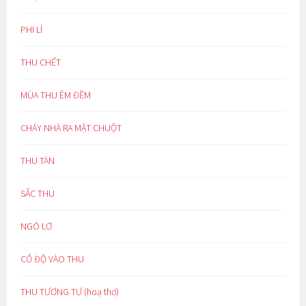
PHI LÍ
THU CHẾT
MÙA THU ÊM ĐỀM
CHÁY NHÀ RA MẶT CHUỘT
THU TÀN
SẮC THU
NGÓ LƠ
CỔ ĐỘ VÀO THU
THU TƯƠNG TƯ (hoạ thơ)