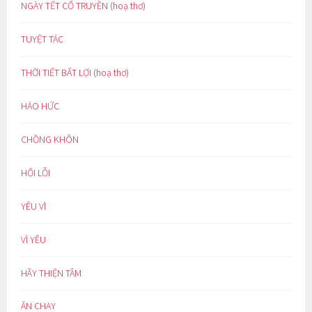
NGÀY TẾT CỔ TRUYỀN (hoạ thơ)
TUYỆT TÁC
THỜI TIẾT BẤT LỢI (hoạ thơ)
HÁO HỨC
CHỒNG KHÔN
HỐI LỖI
YÊU VÌ
VÌ YÊU
HÃY THIỆN TÂM
ĂN CHAY