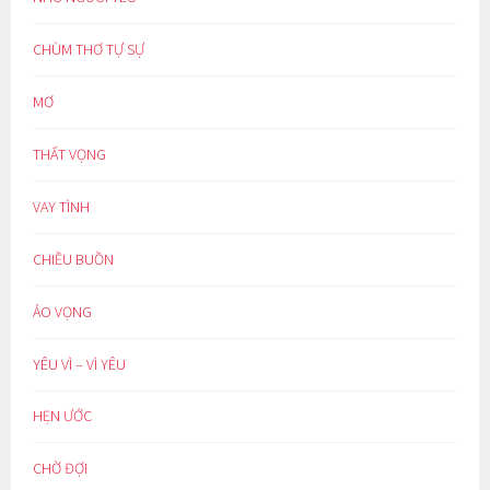
CHÙM THƠ TỰ SỰ
MƠ
THẤT VỌNG
VAY TÌNH
CHIỀU BUỒN
ẢO VỌNG
YÊU VÌ – VÌ YÊU
HẸN ƯỚC
CHỜ ĐỢI