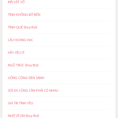
MÃI VẬT VỜ
TÌNH KHÔNG BỜ BẾN
TÌNH QUÊ (hoạ thơ)
LẦU HOÀNG HẠC
HÃY YÊU VÌ
NGÕ TRÚC (hoạ thơ)
UỔNG CÔNG ĐÈN SÁNH
SỎI ĐÁ CŨNG CẦN PHẢI CÓ NHAU
GIÁ TRỊ TÌNH YÊU
NHỚ VỀ EM (hoạ thơ)