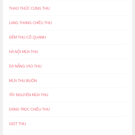
THAO THỨC CÙNG THU
LANG THANG CHIỀU THU
ĐÊM THU CÔ QUẠNH
HÀ NỘI MÙA THU
ĐÀ NẴNG VÀO THU
MƯA THU BUỒN
TÂY NGUYÊN MÙA THU
DÁNG TRÚC CHIỀU THU
GIỌT THU