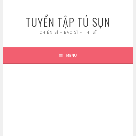
Skip
to
TUYỂN TẬP TÚ SỤN
content
CHIẾN SĨ – BÁC SĨ – THI SĨ
MENU