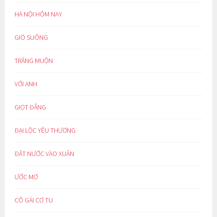
HÀ NỘI HÔM NAY
GIÓ SUÔNG
TRĂNG MUỘN
VỚI ANH
GIỌT ĐẮNG
ĐẠI LỘC YÊU THƯƠNG
ĐẤT NƯỚC VÀO XUÂN
ƯỚC MƠ
CÔ GÁI CƠ TU