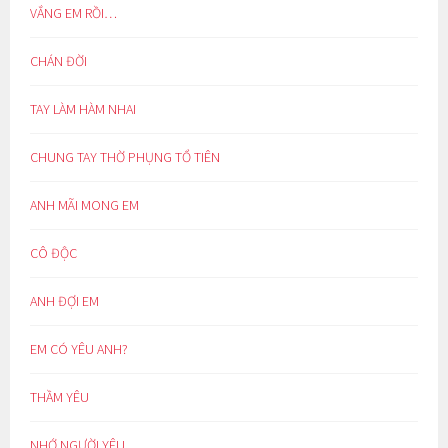
VẮNG EM RỒI…
CHÁN ĐỜI
TAY LÀM HÀM NHAI
CHUNG TAY THỜ PHỤNG TỔ TIÊN
ANH MÃI MONG EM
CÔ ĐỘC
ANH ĐỢI EM
EM CÓ YÊU ANH?
THẦM YÊU
NHỚ NGƯỜI YÊU