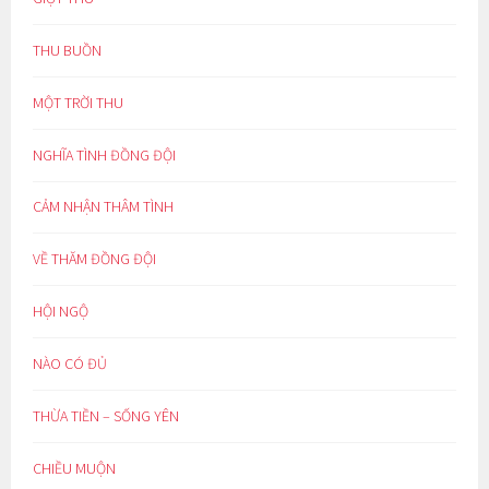
THU BUỒN
MỘT TRỜI THU
NGHĨA TÌNH ĐỒNG ĐỘI
CẢM NHẬN THÂM TÌNH
VỀ THĂM ĐỒNG ĐỘI
HỘI NGỘ
NÀO CÓ ĐỦ
THỪA TIỀN – SỐNG YÊN
CHIỀU MUỘN