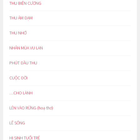
THU BIÊN CƯƠNG
THU ẢM ĐẠM
THU NHỚ
NHÂN MÙA VU LAN
PHÚT ĐẦU THU
CUỘC ĐỜI
…CHO LÀNH
LẺN VÀO RỪNG (hoạ thơ)
LẼ SỐNG
HI SINH TUỔI TRẺ