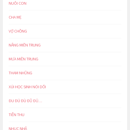
NUÔI CON
CHA MẸ
VỢ CHỒNG
NẮNG MIỀN TRUNG
MƯA MIỀN TRUNG
THAM NHŨNG
XÚI HỌC SINH NÓI DỐI
ĐU ĐÚ ĐÙ ĐŨ ĐỦ…
TIỄN THU
NHỤC NHÃ