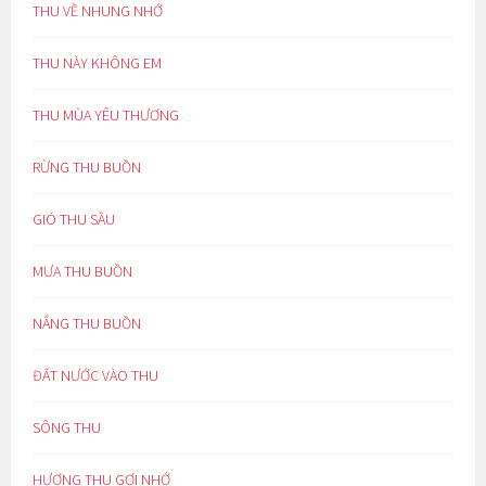
THU VỀ NHUNG NHỚ
THU NÀY KHÔNG EM
THU MÙA YÊU THƯƠNG
RỪNG THU BUỒN
GIÓ THU SẦU
MƯA THU BUỒN
NẮNG THU BUỒN
ĐẤT NƯỚC VÀO THU
SÔNG THU
HƯƠNG THU GỢI NHỚ