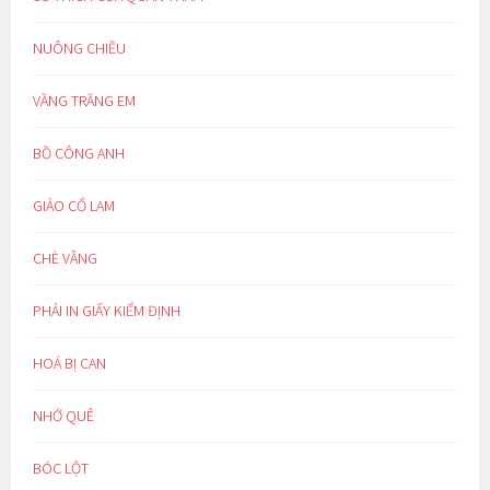
NUÔNG CHIỀU
VẦNG TRĂNG EM
BỒ CÔNG ANH
GIẢO CỔ LAM
CHÈ VẰNG
PHẢI IN GIẤY KIỂM ĐỊNH
HOÁ BỊ CAN
NHỚ QUÊ
BÓC LỘT