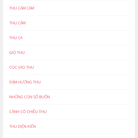
THU CĂM CĂM
THU CẢM
THU CA
GIÓ THU
CÚC VÀO THU
ĐẬM HƯƠNG THU
NHỮNG CON SỐ BUỒN
CÁNH CÒ CHIỀU THU
THU DIỆN KIẾN