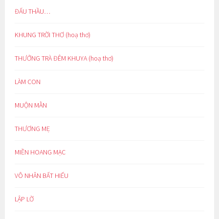
ĐẤU THẦU…
KHUNG TRỜI THƠ (hoạ thơ)
THƯỞNG TRÀ ĐÊM KHUYA (hoạ thơ)
LÀM CON
MUỘN MẰN
THƯƠNG MẸ
MIỀN HOANG MẠC
VÔ NHÂN BẤT HIẾU
LẬP LỜ