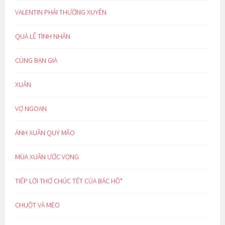
VALENTIN PHẢI THƯỜNG XUYÊN
QUÀ LỄ TÌNH NHÂN
CÙNG BẠN GIÀ
XUÂN
VỢ NGOAN
ÁNH XUÂN QUÝ MÃO
MÙA XUÂN ƯỚC VỌNG
TIẾP LỜI THƠ CHÚC TẾT CỦA BÁC HỒ*
CHUỘT VÀ MÈO