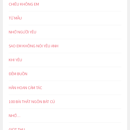
CHIỀU KHÔNG EM
TỪ MẪU
NHỚ NGƯỜI YÊU
SAO EM KHÔNG NÓI YÊU ANH
KHI YÊU
ĐÊM BUỒN
HÂN HOAN CẢM TÁC
100 BÀI THẤT NGÔN BÁT CÚ
NHỚ…
GIỌT THU