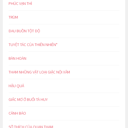
PHÚC VẠN THÌ
TRÙM
ĐAU BUỒN TỘT ĐỘ
TUYỆT TÁC CỦA THIÊN NHIÊN*
BÀN HOÀN
THAM NHŨNG VẶT LOẠI GIẶC NỘI XÂM
HẬU QUẢ
GIẤC MƠ Ở BUỔI TÀ HUY
CẢNH BÁO
SỞ THÍCH CỦA QUAN THAM