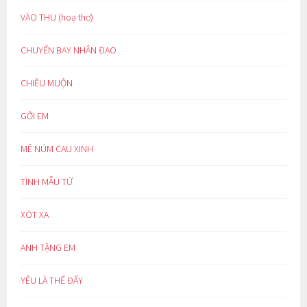
VÀO THU (hoạ thơ)
CHUYẾN BAY NHÂN ĐẠO
CHIỀU MUỘN
GỞI EM
MÊ NÚM CAU XINH
TÌNH MẪU TỬ
XÓT XA
ANH TẶNG EM
YÊU LÀ THẾ ĐẤY