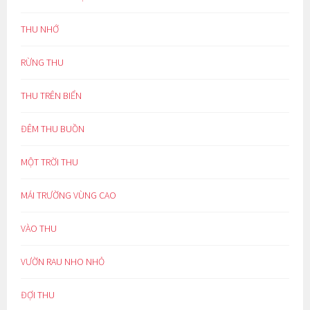
THU NHỚ
RỪNG THU
THU TRÊN BIỂN
ĐÊM THU BUỒN
MỘT TRỜI THU
MÁI TRƯỜNG VÙNG CAO
VÀO THU
VƯỜN RAU NHO NHỎ
ĐỢI THU