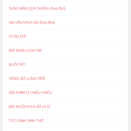
SUNG MÃN QUÁ CHỪNG (hoạ thơ)
GIÀ VẪN CHƯA GIÀ (hoạ thơ)
TỰ RU ĐỜI
NÁT NHÀU CON TIM
NUỐI TIẾC
TIẾNG SÉT LƯNG TRỜI
LÊN FARM LÝ CHIỀU CHIỀU
BẢY MƯƠI CHƯA ĐÃ LÀ GÌ
TỨC CẢNH SINH THƠ