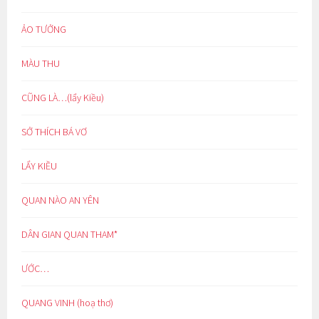
ẢO TƯỞNG
MÀU THU
CŨNG LÀ…(lẩy Kiều)
SỞ THÍCH BÁ VƠ
LẨY KIỀU
QUAN NÀO AN YÊN
DÂN GIAN QUAN THAM*
ƯỚC…
QUANG VINH (hoạ thơ)