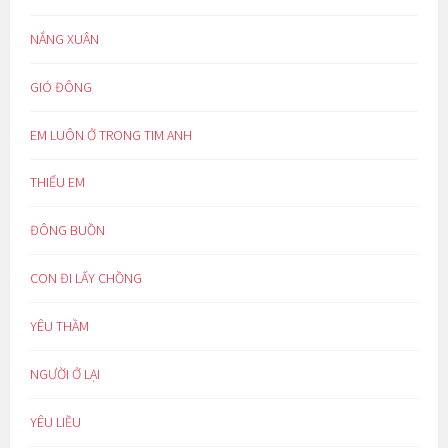
NẮNG XUÂN
GIÓ ĐÔNG
EM LUÔN Ở TRONG TIM ANH
THIẾU EM
ĐÔNG BUỒN
CON ĐI LẤY CHỒNG
YÊU THẦM
NGƯỜI Ở LẠI
YÊU LIỀU