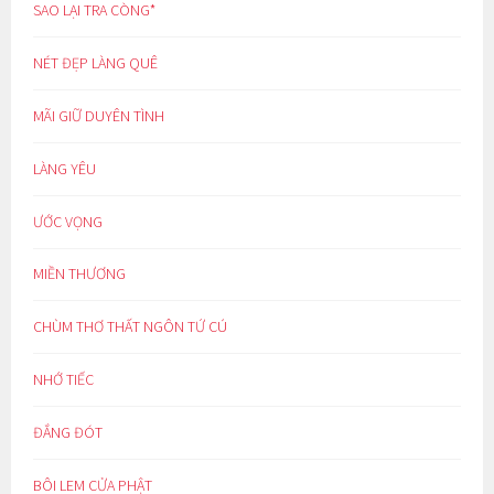
SAO LẠI TRA CÒNG*
NÉT ĐẸP LÀNG QUÊ
MÃI GIỮ DUYÊN TÌNH
LÀNG YÊU
ƯỚC VỌNG
MIỀN THƯƠNG
CHÙM THƠ THẤT NGÔN TỨ CÚ
NHỚ TIẾC
ĐẮNG ĐÓT
BÔI LEM CỬA PHẬT