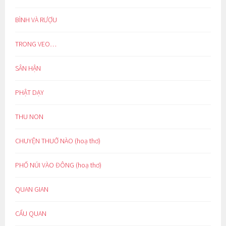
BÌNH VÀ RƯỢU
TRONG VEO…
SÂN HẬN
PHẬT DẠY
THU NON
CHUYỆN THUỞ NÀO (hoạ thơ)
PHỐ NÚI VÀO ĐÔNG (hoạ thơ)
QUAN GIAN
CẨU QUAN