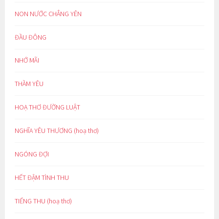
NON NƯỚC CHẲNG YÊN
ĐẦU ĐÔNG
NHỚ MÃI
THẦM YÊU
HOẠ THƠ ĐƯỜNG LUẬT
NGHĨA YÊU THƯƠNG (hoạ thơ)
NGÓNG ĐỢI
HẾT ĐẬM TÌNH THU
TIẾNG THU (hoạ thơ)