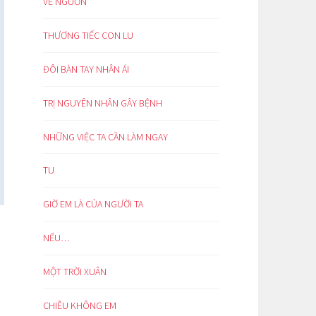
VỀ NGUỒN
THƯƠNG TIẾC CON LU
ĐÔI BÀN TAY NHÂN ÁI
TRỊ NGUYÊN NHÂN GÂY BỆNH
NHỮNG VIỆC TA CẦN LÀM NGAY
TU
GIỜ EM LÀ CỦA NGƯỜI TA
NẾU…
MỘT TRỜI XUÂN
CHIỀU KHÔNG EM