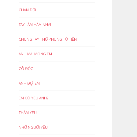
CHÁN ĐỜI
TAY LÀM HÀM NHAI
CHUNG TAY THỜ PHỤNG TỔ TIÊN
ANH MÃI MONG EM
CÔ ĐỘC
ANH ĐỢI EM
EM CÓ YÊU ANH?
THẦM YÊU
NHỚ NGƯỜI YÊU