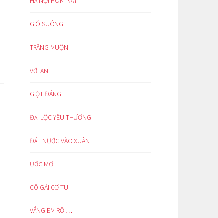
HÀ NỘI HÔM NAY
GIÓ SUÔNG
TRĂNG MUỘN
VỚI ANH
GIỌT ĐẮNG
ĐẠI LỘC YÊU THƯƠNG
ĐẤT NƯỚC VÀO XUÂN
ƯỚC MƠ
CÔ GÁI CƠ TU
VẮNG EM RỒI…