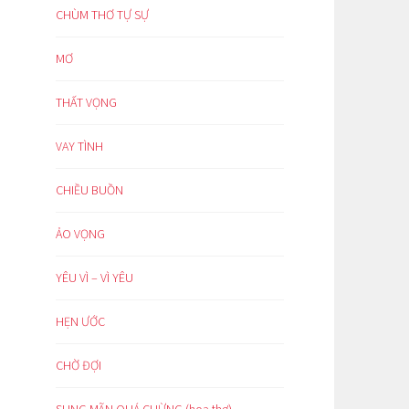
CHÙM THƠ TỰ SỰ
MƠ
THẤT VỌNG
VAY TÌNH
CHIỀU BUỒN
ẢO VỌNG
YÊU VÌ – VÌ YÊU
HẸN ƯỚC
CHỜ ĐỢI
SUNG MÃN QUÁ CHỪNG (hoạ thơ)