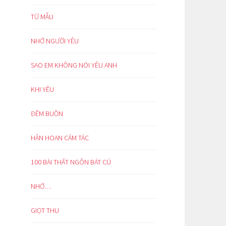
TỪ MẪU
NHỚ NGƯỜI YÊU
SAO EM KHÔNG NÓI YÊU ANH
KHI YÊU
ĐÊM BUỒN
HÂN HOAN CẢM TÁC
100 BÀI THẤT NGÔN BÁT CÚ
NHỚ…
GIỌT THU