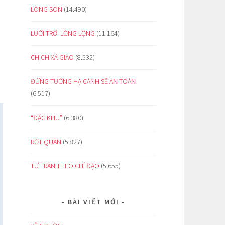
LÒNG SON
(14.490)
LƯỚI TRỜI LỒNG LỘNG
(11.164)
CHỊCH XÃ GIAO
(8.532)
ĐỪNG TƯỞNG HẠ CÁNH SẼ AN TOÀN
(6.517)
“ĐẶC KHU”
(6.380)
RỚT QUẦN
(5.827)
TỪ TRẦN THEO CHỈ ĐẠO
(5.655)
BÀI VIẾT MỚI