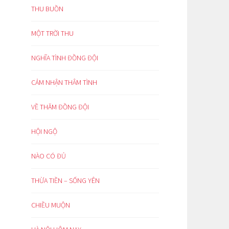
THU BUỒN
MỘT TRỜI THU
NGHĨA TÌNH ĐỒNG ĐỘI
CẢM NHẬN THÂM TÌNH
VỀ THĂM ĐỒNG ĐỘI
HỘI NGỘ
NÀO CÓ ĐỦ
THỪA TIỀN – SỐNG YÊN
CHIỀU MUỘN