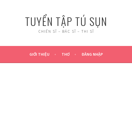
TUYỂN TẬP TÚ SỤN
CHIẾN SĨ – BÁC SĨ – THI SĨ
GIỚI THIỆU
THƠ
ĐĂNG NHẬP