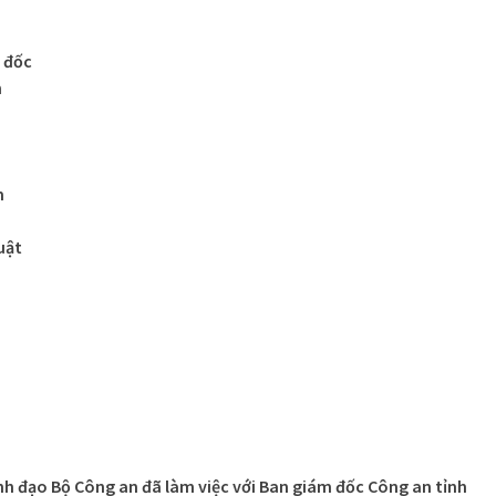
 đốc
n
m
uật
lãnh đạo Bộ Công an đã làm việc với Ban giám đốc Công an tỉnh