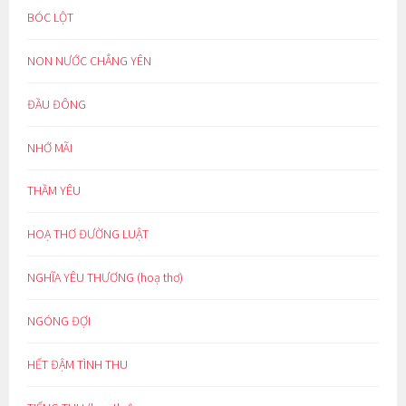
BÓC LỘT
NON NƯỚC CHẲNG YÊN
ĐẦU ĐÔNG
NHỚ MÃI
THẦM YÊU
HOẠ THƠ ĐƯỜNG LUẬT
NGHĨA YÊU THƯƠNG (hoạ thơ)
NGÓNG ĐỢI
HẾT ĐẬM TÌNH THU