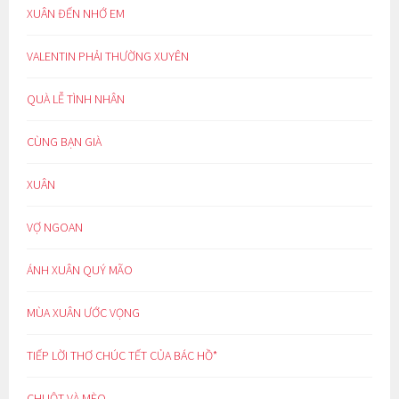
XUÂN ĐẾN NHỚ EM
VALENTIN PHẢI THƯỜNG XUYÊN
QUÀ LỄ TÌNH NHÂN
CÙNG BẠN GIÀ
XUÂN
VỢ NGOAN
ÁNH XUÂN QUÝ MÃO
MÙA XUÂN ƯỚC VỌNG
TIẾP LỜI THƠ CHÚC TẾT CỦA BÁC HỒ*
CHUỘT VÀ MÈO