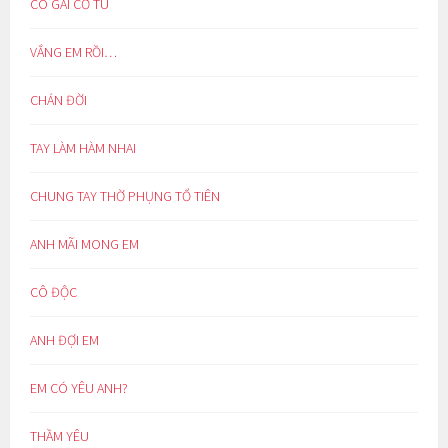
CÔ GÁI CƠ TU
VẮNG EM RỒI…
CHÁN ĐỜI
TAY LÀM HÀM NHAI
CHUNG TAY THỜ PHỤNG TỔ TIÊN
ANH MÃI MONG EM
CÔ ĐỘC
ANH ĐỢI EM
EM CÓ YÊU ANH?
THẦM YÊU