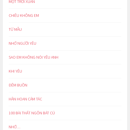
MỘT TRỜI XUÂN
CHIỀU KHÔNG EM
TỪ MẪU
NHỚ NGƯỜI YÊU
SAO EM KHÔNG NÓI YÊU ANH
KHI YÊU
ĐÊM BUỒN
HÂN HOAN CẢM TÁC
100 BÀI THẤT NGÔN BÁT CÚ
NHỚ…