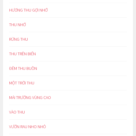
HƯƠNG THU GỢI NHỚ
THU NHỚ
RỪNG THU
THU TRÊN BIỂN
ĐÊM THU BUỒN
MỘT TRỜI THU
MÁI TRƯỜNG VÙNG CAO
VÀO THU
VƯỜN RAU NHO NHỎ