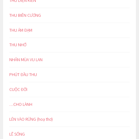
THU DIỆN KIẾN
THU BIÊN CƯƠNG
THU ẢM ĐẠM
THU NHỚ
NHÂN MÙA VU LAN
PHÚT ĐẦU THU
CUỘC ĐỜI
…CHO LÀNH
LẺN VÀO RỪNG (hoạ thơ)
LẼ SỐNG