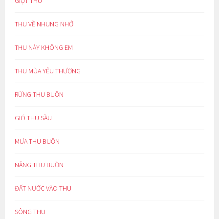
GIỌT THU
THU VỀ NHUNG NHỚ
THU NÀY KHÔNG EM
THU MÙA YÊU THƯƠNG
RỪNG THU BUỒN
GIÓ THU SẦU
MƯA THU BUỒN
NẮNG THU BUỒN
ĐẤT NƯỚC VÀO THU
SÔNG THU