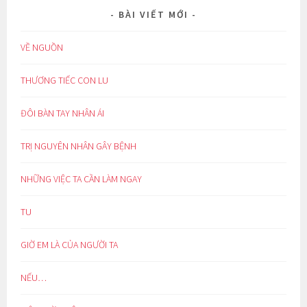
BÀI VIẾT MỚI
VỀ NGUỒN
THƯƠNG TIẾC CON LU
ĐÔI BÀN TAY NHÂN ÁI
TRỊ NGUYÊN NHÂN GÂY BỆNH
NHỮNG VIỆC TA CẦN LÀM NGAY
TU
GIỜ EM LÀ CỦA NGƯỜI TA
NẾU…