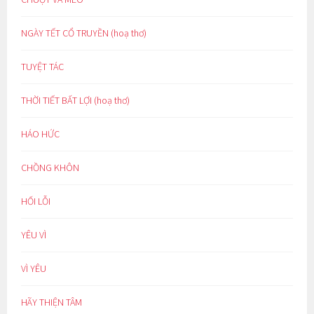
NGÀY TẾT CỔ TRUYỀN (hoạ thơ)
TUYỆT TÁC
THỜI TIẾT BẤT LỢI (hoạ thơ)
HÁO HỨC
CHỒNG KHÔN
HỐI LỖI
YÊU VÌ
VÌ YÊU
HÃY THIỆN TÂM