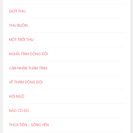
GIỌT THU
THU BUỒN
MỘT TRỜI THU
NGHĨA TÌNH ĐỒNG ĐỘI
CẢM NHẬN THÂM TÌNH
VỀ THĂM ĐỒNG ĐỘI
HỘI NGỘ
NÀO CÓ ĐỦ
THỪA TIỀN – SỐNG YÊN