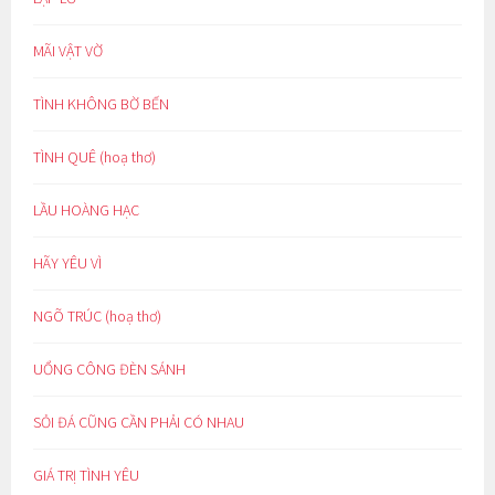
MÃI VẬT VỜ
TÌNH KHÔNG BỜ BẾN
TÌNH QUÊ (hoạ thơ)
LẦU HOÀNG HẠC
HÃY YÊU VÌ
NGÕ TRÚC (hoạ thơ)
UỔNG CÔNG ĐÈN SÁNH
SỎI ĐÁ CŨNG CẦN PHẢI CÓ NHAU
GIÁ TRỊ TÌNH YÊU