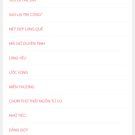
SAO LẠI TRA CÒNG*
NÉT ĐẸP LÀNG QUÊ
MÃI GIỮ DUYÊN TÌNH
LÀNG YÊU
ƯỚC VỌNG
MIỀN THƯƠNG
CHÙM THƠ THẤT NGÔN TỨ CÚ
NHỚ TIẾC
ĐẮNG ĐÓT