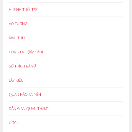
HI SINH TUỔI TRẺ
ẢO TƯỞNG
MÀU THU
CŨNG LÀ…(lẩy Kiều)
SỞ THÍCH BÁ VƠ
LẨY KIỀU
QUAN NÀO AN YÊN
DÂN GIAN QUAN THAM*
ƯỚC…