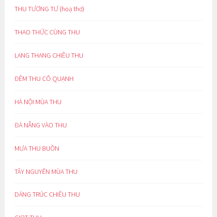
THU TƯƠNG TƯ (hoạ thơ)
THAO THỨC CÙNG THU
LANG THANG CHIỀU THU
ĐÊM THU CÔ QUẠNH
HÀ NỘI MÙA THU
ĐÀ NẴNG VÀO THU
MƯA THU BUỒN
TÂY NGUYÊN MÙA THU
DÁNG TRÚC CHIỀU THU