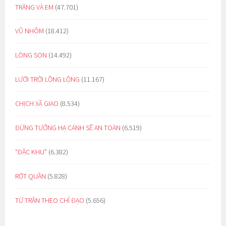
TRĂNG VÀ EM
(47.701)
VŨ NHÔM
(18.412)
LÒNG SON
(14.492)
LƯỚI TRỜI LỒNG LỘNG
(11.167)
CHỊCH XÃ GIAO
(8.534)
ĐỪNG TƯỞNG HẠ CÁNH SẼ AN TOÀN
(6.519)
“ĐẶC KHU”
(6.382)
RỚT QUẦN
(5.828)
TỪ TRẦN THEO CHỈ ĐẠO
(5.656)