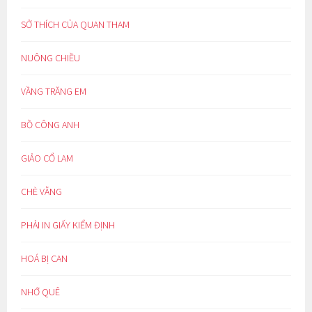
SỞ THÍCH CỦA QUAN THAM
NUÔNG CHIỀU
VẦNG TRĂNG EM
BỒ CÔNG ANH
GIẢO CỔ LAM
CHÈ VẰNG
PHẢI IN GIẤY KIỂM ĐỊNH
HOÁ BỊ CAN
NHỚ QUÊ