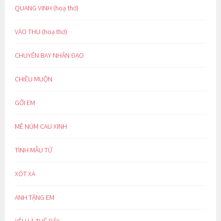
QUANG VINH (hoạ thơ)
VÀO THU (hoạ thơ)
CHUYẾN BAY NHÂN ĐẠO
CHIỀU MUỘN
GỞI EM
MÊ NÚM CAU XINH
TÌNH MẪU TỬ
XÓT XA
ANH TẶNG EM
YÊU LÀ THẾ ĐẤY