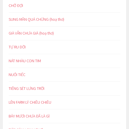
CHỜ ĐỢI
SUNG MÃN QUÁ CHỪNG (hoạ thơ)
GIÀ VẪN CHƯA GIÀ (hoạ thơ)
TỰ RU ĐỜI
NÁT NHÀU CON TIM
NUỐI TIẾC
TIẾNG SÉT LƯNG TRỜI
LÊN FARM LÝ CHIỀU CHIỀU
BẢY MƯƠI CHƯA ĐÃ LÀ GÌ