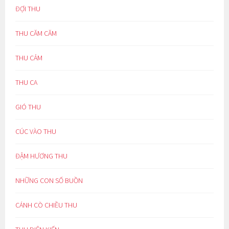
ĐỢI THU
THU CĂM CĂM
THU CẢM
THU CA
GIÓ THU
CÚC VÀO THU
ĐẬM HƯƠNG THU
NHỮNG CON SỐ BUỒN
CÁNH CÒ CHIỀU THU