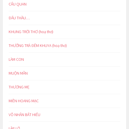
CẨU QUAN
ĐẤU THẦU…
KHUNG TRỜI THƠ (hoạ thơ)
THƯỞNG TRÀ ĐÊM KHUYA (hoạ thơ)
LÀM CON
MUỘN MẰN
THƯƠNG MẸ
MIỀN HOANG MẠC
VÔ NHÂN BẤT HIẾU
LẬP LỜ