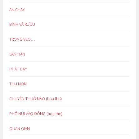
ĂN CHAY
BÌNH VÀ RƯỢU
TRONG VEO…
SÂN HẬN
PHẬT DẠY
THU NON
CHUYỆN THUỞ NÀO (hoạ thơ)
PHỐ NÚI VÀO ĐÔNG (hoạ thơ)
QUAN GIAN