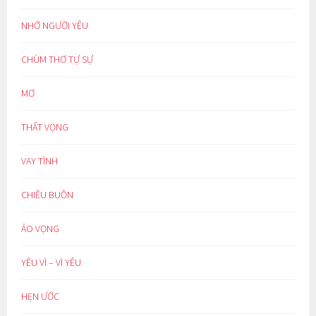
NHỚ NGƯỜI YÊU
CHÙM THƠ TỰ SỰ
MƠ
THẤT VỌNG
VAY TÌNH
CHIỀU BUỒN
ẢO VỌNG
YÊU VÌ – VÌ YÊU
HẸN ƯỚC