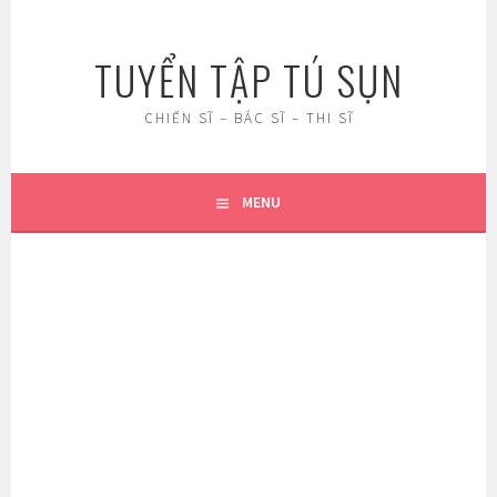
Skip
to
TUYỂN TẬP TÚ SỤN
content
CHIẾN SĨ – BÁC SĨ – THI SĨ
MENU