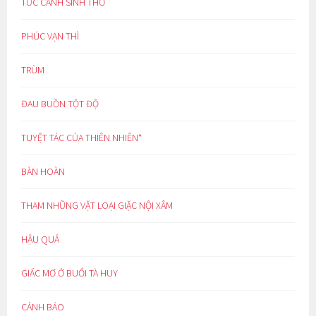
TỨC CẢNH SINH THƠ
PHÚC VẠN THÌ
TRÙM
ĐAU BUỒN TỘT ĐỘ
TUYỆT TÁC CỦA THIÊN NHIÊN*
BÀN HOÀN
THAM NHŨNG VẶT LOẠI GIẶC NỘI XÂM
HẬU QUẢ
GIẤC MƠ Ở BUỔI TÀ HUY
CẢNH BÁO