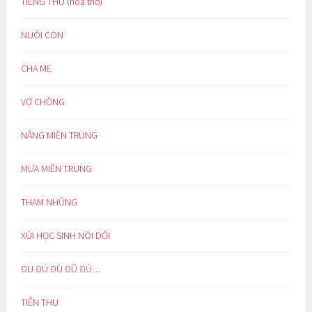
TIẾNG THU (hoạ thơ)
NUÔI CON
CHA MẸ
VỢ CHỒNG
NẮNG MIỀN TRUNG
MƯA MIỀN TRUNG
THAM NHŨNG
XÚI HỌC SINH NÓI DỐI
ĐU ĐÚ ĐÙ ĐŨ ĐỦ…
TIỄN THU