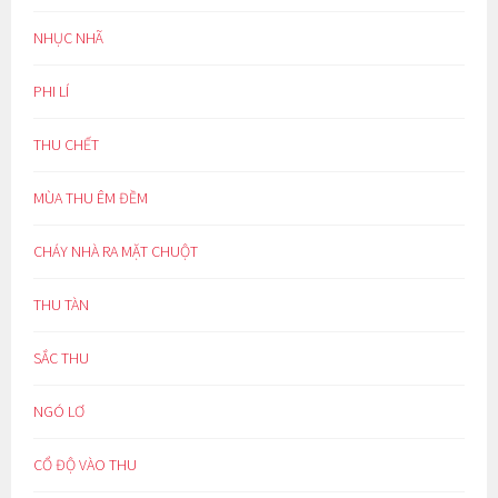
NHỤC NHÃ
PHI LÍ
THU CHẾT
MÙA THU ÊM ĐỀM
CHÁY NHÀ RA MẶT CHUỘT
THU TÀN
SẮC THU
NGÓ LƠ
CỔ ĐỘ VÀO THU