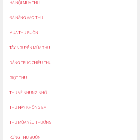
HÀ NỘI MÙA THU
ĐÀ NẴNG VÀO THU
MƯA THU BUỒN
TÂY NGUYÊN MÙA THU
DÁNG TRÚC CHIỀU THU
GIỌT THU
THU VỀ NHUNG NHỚ
THU NÀY KHÔNG EM
THU MÙA YÊU THƯƠNG
RỪNG THU BUỒN