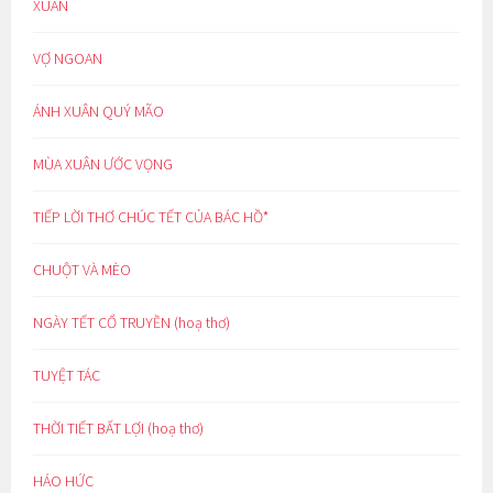
XUÂN
VỢ NGOAN
ÁNH XUÂN QUÝ MÃO
MÙA XUÂN ƯỚC VỌNG
TIẾP LỜI THƠ CHÚC TẾT CỦA BÁC HỒ*
CHUỘT VÀ MÈO
NGÀY TẾT CỔ TRUYỀN (hoạ thơ)
TUYỆT TÁC
THỜI TIẾT BẤT LỢI (hoạ thơ)
HÁO HỨC