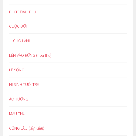
PHÚT ĐẦU THU
CUỘC ĐỜI
…CHO LÀNH
LẺN VÀO RỪNG (hoạ thơ)
LẼ SỐNG
HI SINH TUỔI TRẺ
ẢO TƯỞNG
MÀU THU
CŨNG LÀ…(lẩy Kiều)