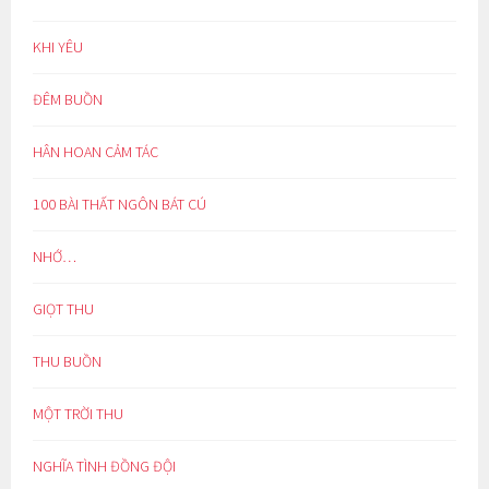
KHI YÊU
ĐÊM BUỒN
HÂN HOAN CẢM TÁC
100 BÀI THẤT NGÔN BÁT CÚ
NHỚ…
GIỌT THU
THU BUỒN
MỘT TRỜI THU
NGHĨA TÌNH ĐỒNG ĐỘI