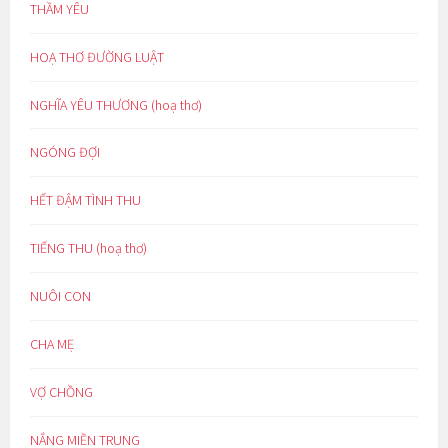
THẦM YÊU
HOẠ THƠ ĐƯỜNG LUẬT
NGHĨA YÊU THƯƠNG (hoạ thơ)
NGÓNG ĐỢI
HẾT ĐẬM TÌNH THU
TIẾNG THU (hoạ thơ)
NUÔI CON
CHA MẸ
VỢ CHỒNG
NẮNG MIỀN TRUNG