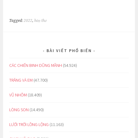
Tagged:
2022
,
hoạ thơ
BÀI VIẾT PHỔ BIẾN
CÁC CHIẾN BINH DŨNG MÃNH
(54.924)
TRĂNG VÀ EM
(47.700)
VŨ NHÔM
(18.409)
LÒNG SON
(14.490)
LƯỚI TRỜI LỒNG LỘNG
(11.163)