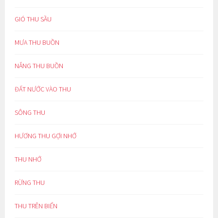
GIÓ THU SẦU
MƯA THU BUỒN
NẮNG THU BUỒN
ĐẤT NƯỚC VÀO THU
SÔNG THU
HƯƠNG THU GỢI NHỚ
THU NHỚ
RỪNG THU
THU TRÊN BIỂN