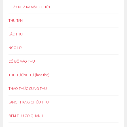
CHÁY NHÀ RA MẶT CHUỘT
THU TÀN
SẮC THU
NGÓ LƠ
CỔ ĐỘ VÀO THU
THU TƯƠNG TƯ (hoạ thơ)
THAO THỨC CÙNG THU
LANG THANG CHIỀU THU
ĐÊM THU CÔ QUẠNH