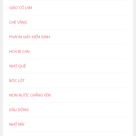
GIẢO CỔ LAM
CHÈ VẰNG
PHẢI IN GIẤY KIỂM ĐỊNH
HOÁ BỊ CAN
NHỚ QUÊ
BÓC LỘT
NON NƯỚC CHẲNG YÊN
ĐẦU ĐÔNG
NHỚ MÃI