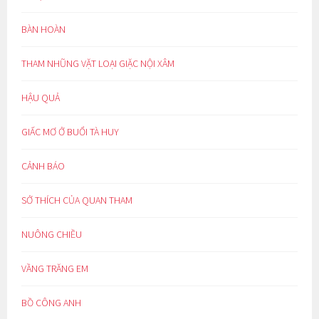
BÀN HOÀN
THAM NHŨNG VẶT LOẠI GIẶC NỘI XÂM
HẬU QUẢ
GIẤC MƠ Ở BUỔI TÀ HUY
CẢNH BÁO
SỞ THÍCH CỦA QUAN THAM
NUÔNG CHIỀU
VẦNG TRĂNG EM
BỒ CÔNG ANH