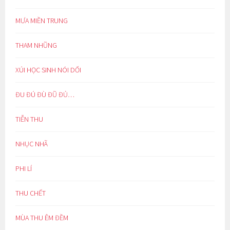
MƯA MIỀN TRUNG
THAM NHŨNG
XÚI HỌC SINH NÓI DỐI
ĐU ĐÚ ĐÙ ĐŨ ĐỦ…
TIỄN THU
NHỤC NHÃ
PHI LÍ
THU CHẾT
MÙA THU ÊM ĐỀM