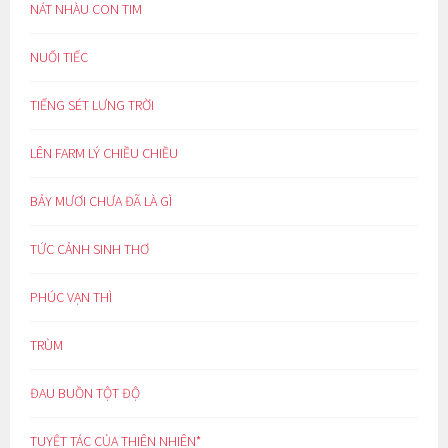
NÁT NHÀU CON TIM
NUỐI TIẾC
TIẾNG SÉT LƯNG TRỜI
LÊN FARM LÝ CHIỀU CHIỀU
BẢY MƯƠI CHƯA ĐÃ LÀ GÌ
TỨC CẢNH SINH THƠ
PHÚC VẠN THÌ
TRÙM
ĐAU BUỒN TỘT ĐỘ
TUYỆT TÁC CỦA THIÊN NHIÊN*