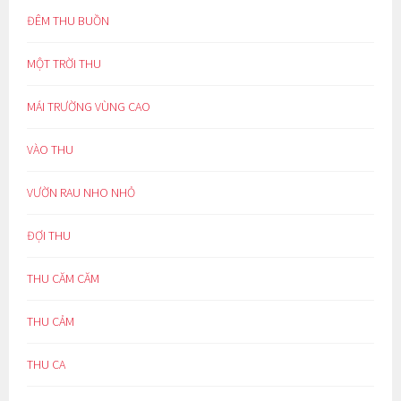
ĐÊM THU BUỒN
MỘT TRỜI THU
MÁI TRƯỜNG VÙNG CAO
VÀO THU
VƯỜN RAU NHO NHỎ
ĐỢI THU
THU CĂM CĂM
THU CẢM
THU CA