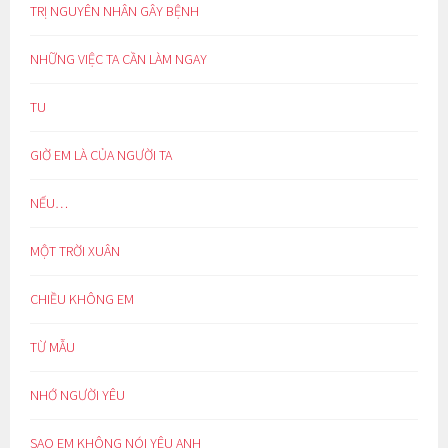
TRỊ NGUYÊN NHÂN GÂY BỆNH
NHỮNG VIỆC TA CẦN LÀM NGAY
TU
GIỜ EM LÀ CỦA NGƯỜI TA
NẾU…
MỘT TRỜI XUÂN
CHIỀU KHÔNG EM
TỪ MẪU
NHỚ NGƯỜI YÊU
SAO EM KHÔNG NÓI YÊU ANH