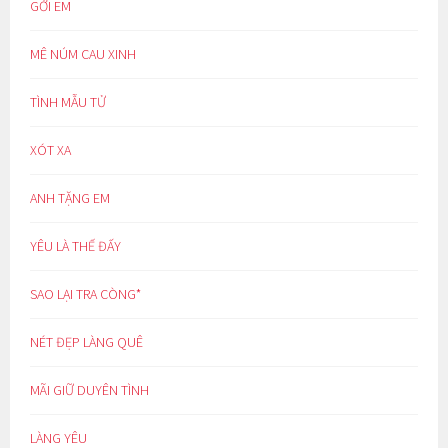
GỞI EM
MÊ NÚM CAU XINH
TÌNH MẪU TỬ
XÓT XA
ANH TẶNG EM
YÊU LÀ THẾ ĐẤY
SAO LẠI TRA CÒNG*
NÉT ĐẸP LÀNG QUÊ
MÃI GIỮ DUYÊN TÌNH
LÀNG YÊU