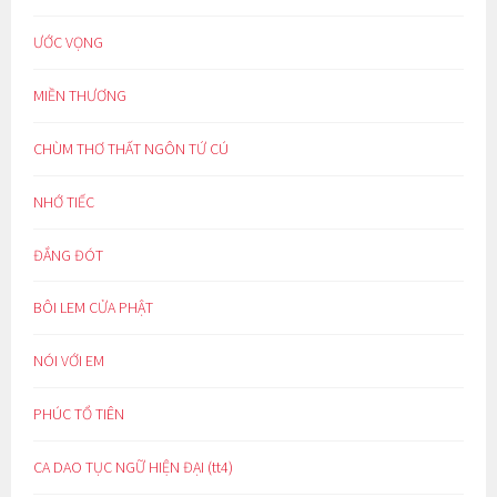
ƯỚC VỌNG
MIỀN THƯƠNG
CHÙM THƠ THẤT NGÔN TỨ CÚ
NHỚ TIẾC
ĐẮNG ĐÓT
BÔI LEM CỬA PHẬT
NÓI VỚI EM
PHÚC TỔ TIÊN
CA DAO TỤC NGỮ HIỆN ĐẠI (tt4)