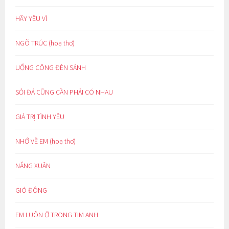
HÃY YÊU VÌ
NGÕ TRÚC (hoạ thơ)
UỔNG CÔNG ĐÈN SÁNH
SỎI ĐÁ CŨNG CẦN PHẢI CÓ NHAU
GIÁ TRỊ TÌNH YÊU
NHỚ VỀ EM (hoạ thơ)
NẮNG XUÂN
GIÓ ĐÔNG
EM LUÔN Ở TRONG TIM ANH