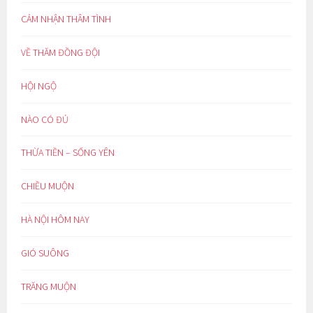
CẢM NHẬN THÂM TÌNH
VỀ THĂM ĐỒNG ĐỘI
HỘI NGỘ
NÀO CÓ ĐỦ
THỪA TIỀN – SỐNG YÊN
CHIỀU MUỘN
HÀ NỘI HÔM NAY
GIÓ SUÔNG
TRĂNG MUỘN