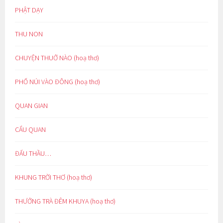
PHẬT DẠY
THU NON
CHUYỆN THUỞ NÀO (hoạ thơ)
PHỐ NÚI VÀO ĐÔNG (hoạ thơ)
QUAN GIAN
CẨU QUAN
ĐẤU THẦU…
KHUNG TRỜI THƠ (hoạ thơ)
THƯỞNG TRÀ ĐÊM KHUYA (hoạ thơ)