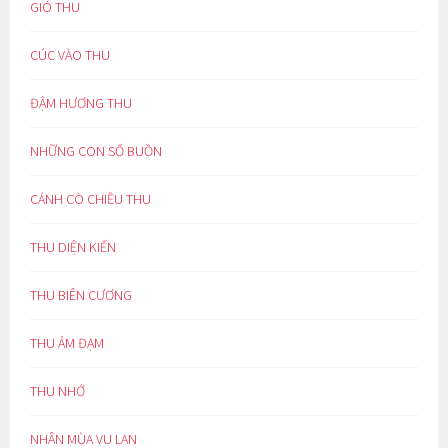
GIÓ THU
CÚC VÀO THU
ĐẬM HƯƠNG THU
NHỮNG CON SỐ BUỒN
CÁNH CÒ CHIỀU THU
THU DIỆN KIẾN
THU BIÊN CƯƠNG
THU ẢM ĐẠM
THU NHỚ
NHÂN MÙA VU LAN