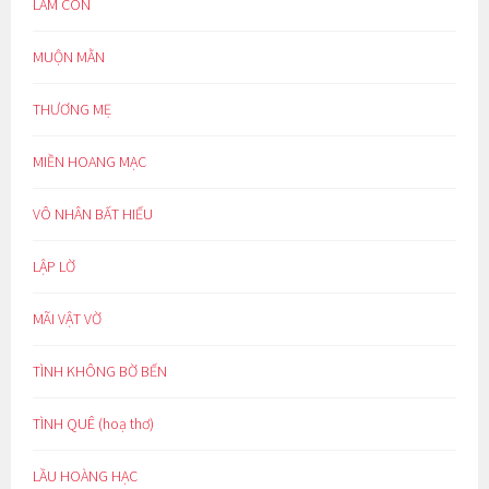
LÀM CON
MUỘN MẰN
THƯƠNG MẸ
MIỀN HOANG MẠC
VÔ NHÂN BẤT HIẾU
LẬP LỜ
MÃI VẬT VỜ
TÌNH KHÔNG BỜ BẾN
TÌNH QUÊ (hoạ thơ)
LẦU HOÀNG HẠC