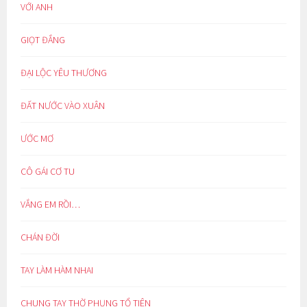
VỚI ANH
GIỌT ĐẮNG
ĐẠI LỘC YÊU THƯƠNG
ĐẤT NƯỚC VÀO XUÂN
ƯỚC MƠ
CÔ GÁI CƠ TU
VẮNG EM RỒI…
CHÁN ĐỜI
TAY LÀM HÀM NHAI
CHUNG TAY THỜ PHỤNG TỔ TIÊN