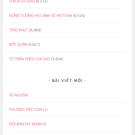
CHỊCH XÃ GIAO
(8.531)
ĐỪNG TƯỞNG HẠ CÁNH SẼ AN TOÀN
(6.516)
“ĐẶC KHU”
(6.380)
RỚT QUẦN
(5.827)
TỪ TRẦN THEO CHỈ ĐẠO
(5.654)
BÀI VIẾT MỚI
VỀ NGUỒN
THƯƠNG TIẾC CON LU
ĐÔI BÀN TAY NHÂN ÁI