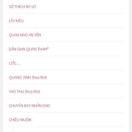
SỞ THÍCH BÁ VƠ
LẨY KIỀU
QUAN NÀO AN YÊN
DÂN GIAN QUAN THAM*
ƯỚC…
QUANG VINH (hoạ thơ)
VÀO THU (hoạ thơ)
CHUYẾN BAY NHÂN ĐẠO
CHIỀU MUỘN