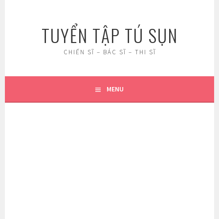
Skip
to
TUYỂN TẬP TÚ SỤN
content
CHIẾN SĨ – BÁC SĨ – THI SĨ
MENU