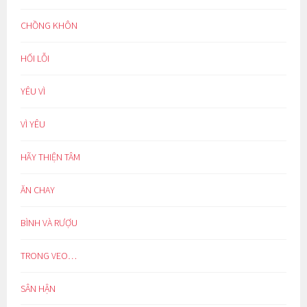
CHỒNG KHÔN
HỐI LỖI
YÊU VÌ
VÌ YÊU
HÃY THIỆN TÂM
ĂN CHAY
BÌNH VÀ RƯỢU
TRONG VEO…
SÂN HẬN