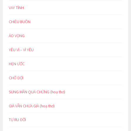
VAY TÌNH
CHIỀU BUỒN
ẢO VỌNG
YÊU VÌ – VÌ YÊU
HẸN ƯỚC
CHỜ ĐỢI
SUNG MÃN QUÁ CHỪNG (hoạ thơ)
GIÀ VẪN CHƯA GIÀ (hoạ thơ)
TỰ RU ĐỜI