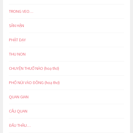
TRONG VEO…
SÂN HẬN
PHẬT DẠY
THU NON
CHUYỆN THUỞ NÀO (hoạ thơ)
PHỐ NÚI VÀO ĐÔNG (hoạ thơ)
QUAN GIAN
CẨU QUAN
ĐẤU THẦU…