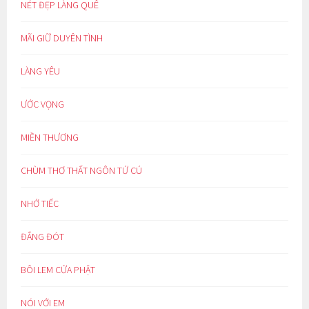
NÉT ĐẸP LÀNG QUÊ
MÃI GIỮ DUYÊN TÌNH
LÀNG YÊU
ƯỚC VỌNG
MIỀN THƯƠNG
CHÙM THƠ THẤT NGÔN TỨ CÚ
NHỚ TIẾC
ĐẮNG ĐÓT
BÔI LEM CỬA PHẬT
NÓI VỚI EM