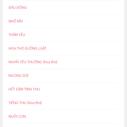
ĐẦU ĐÔNG
NHỚ MÃI
THẦM YÊU
HOẠ THƠ ĐƯỜNG LUẬT
NGHĨA YÊU THƯƠNG (hoạ thơ)
NGÓNG ĐỢI
HẾT ĐẬM TÌNH THU
TIẾNG THU (hoạ thơ)
NUÔI CON