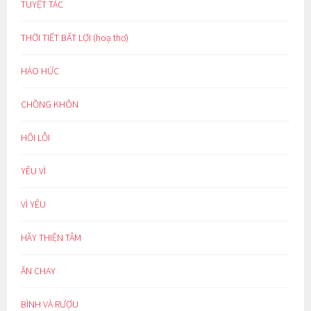
TUYỆT TÁC
THỜI TIẾT BẤT LỢI (hoạ thơ)
HÁO HỨC
CHỒNG KHÔN
HỐI LỖI
YÊU VÌ
VÌ YÊU
HÃY THIỆN TÂM
ĂN CHAY
BÌNH VÀ RƯỢU