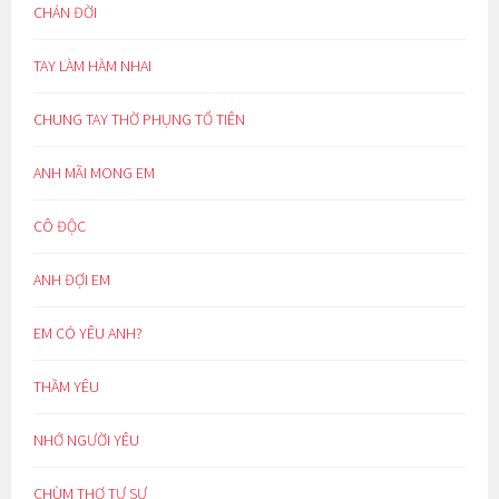
CHÁN ĐỜI
TAY LÀM HÀM NHAI
CHUNG TAY THỜ PHỤNG TỔ TIÊN
ANH MÃI MONG EM
CÔ ĐỘC
ANH ĐỢI EM
EM CÓ YÊU ANH?
THẦM YÊU
NHỚ NGƯỜI YÊU
CHÙM THƠ TỰ SỰ