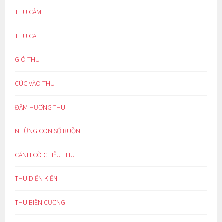
THU CẢM
THU CA
GIÓ THU
CÚC VÀO THU
ĐẬM HƯƠNG THU
NHỮNG CON SỐ BUỒN
CÁNH CÒ CHIỀU THU
THU DIỆN KIẾN
THU BIÊN CƯƠNG