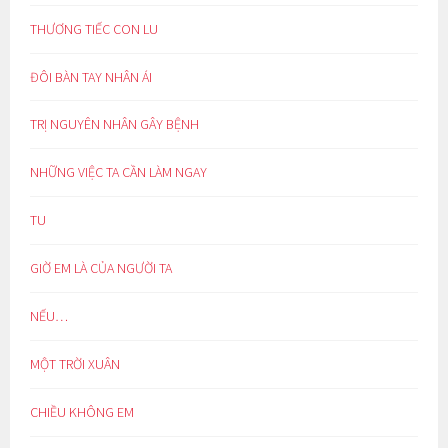
THƯƠNG TIẾC CON LU
ĐÔI BÀN TAY NHÂN ÁI
TRỊ NGUYÊN NHÂN GÂY BỆNH
NHỮNG VIỆC TA CẦN LÀM NGAY
TU
GIỜ EM LÀ CỦA NGƯỜI TA
NẾU…
MỘT TRỜI XUÂN
CHIỀU KHÔNG EM