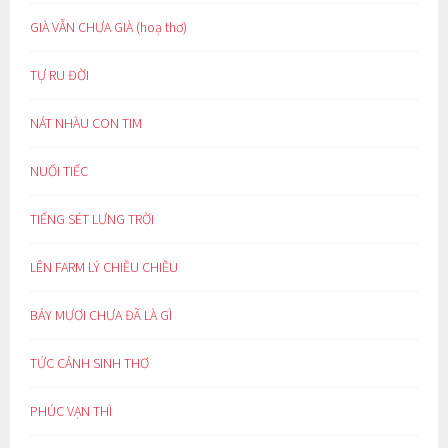
GIÀ VẪN CHƯA GIÀ (hoạ thơ)
TỰ RU ĐỜI
NÁT NHÀU CON TIM
NUỐI TIẾC
TIẾNG SÉT LƯNG TRỜI
LÊN FARM LÝ CHIỀU CHIỀU
BẢY MƯƠI CHƯA ĐÃ LÀ GÌ
TỨC CẢNH SINH THƠ
PHÚC VẠN THÌ