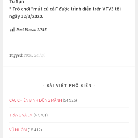
Tú Sụn
* Trò chơi “mút củ cải” được trình diễn trên VTV3 tối
ngày 12/3/2020.
Post Views:
1.746
Tagged:
2020
,
xã hội
BÀI VIẾT PHỔ BIẾN
CÁC CHIẾN BINH DŨNG MÃNH
(54.926)
TRĂNG VÀ EM
(47.701)
VŨ NHÔM
(18.412)