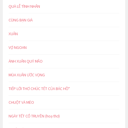
QUÀ LỄ TÌNH NHÂN
CÙNG BẠN GIÀ
XUÂN
VỢ NGOAN
ÁNH XUÂN QUÝ MÃO
MÙA XUÂN ƯỚC VỌNG
TIẾP LỜI THƠ CHÚC TẾT CỦA BÁC HỒ*
CHUỘT VÀ MÈO
NGÀY TẾT CỔ TRUYỀN (hoạ thơ)