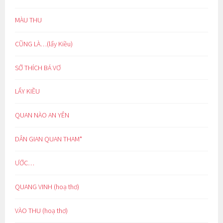
MÀU THU
CŨNG LÀ…(lẩy Kiều)
SỞ THÍCH BÁ VƠ
LẨY KIỀU
QUAN NÀO AN YÊN
DÂN GIAN QUAN THAM*
ƯỚC…
QUANG VINH (hoạ thơ)
VÀO THU (hoạ thơ)