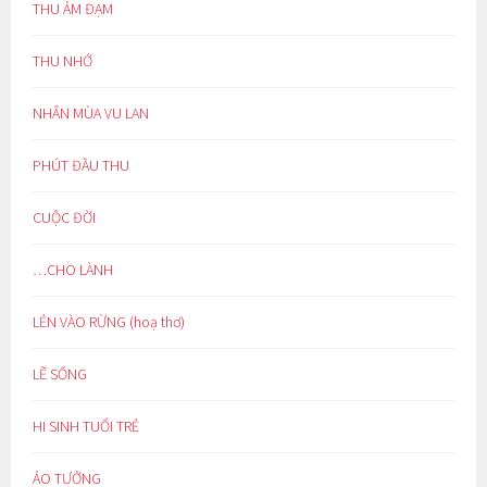
THU ẢM ĐẠM
THU NHỚ
NHÂN MÙA VU LAN
PHÚT ĐẦU THU
CUỘC ĐỜI
…CHO LÀNH
LẺN VÀO RỪNG (hoạ thơ)
LẼ SỐNG
HI SINH TUỔI TRẺ
ẢO TƯỞNG