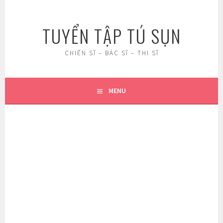
Skip
to
TUYỂN TẬP TÚ SỤN
content
CHIẾN SĨ – BÁC SĨ – THI SĨ
MENU