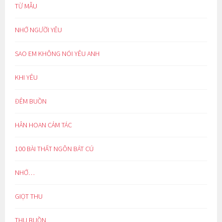
TỪ MẪU
NHỚ NGƯỜI YÊU
SAO EM KHÔNG NÓI YÊU ANH
KHI YÊU
ĐÊM BUỒN
HÂN HOAN CẢM TÁC
100 BÀI THẤT NGÔN BÁT CÚ
NHỚ…
GIỌT THU
THU BUỒN