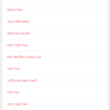
RỪNG THU
THU TRÊN BIỂN
ĐÊM THU BUỒN
MỘT TRỜI THU
MÁI TRƯỜNG VÙNG CAO
VÀO THU
VƯỜN RAU NHO NHỎ
ĐỢI THU
THU CĂM CĂM