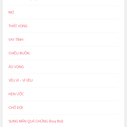
MƠ
THẤT VỌNG
VAY TÌNH
CHIỀU BUỒN
ẢO VỌNG
YÊU VÌ – VÌ YÊU
HẸN ƯỚC
CHỜ ĐỢI
SUNG MÃN QUÁ CHỪNG (hoạ thơ)