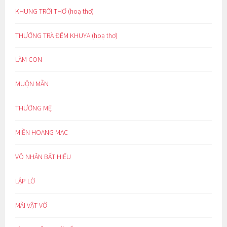
KHUNG TRỜI THƠ (hoạ thơ)
THƯỞNG TRÀ ĐÊM KHUYA (hoạ thơ)
LÀM CON
MUỘN MẰN
THƯƠNG MẸ
MIỀN HOANG MẠC
VÔ NHÂN BẤT HIẾU
LẬP LỜ
MÃI VẬT VỜ