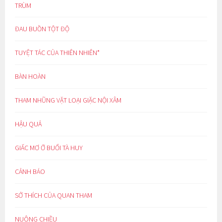
TRÙM
ĐAU BUỒN TỘT ĐỘ
TUYỆT TÁC CỦA THIÊN NHIÊN*
BÀN HOÀN
THAM NHŨNG VẶT LOẠI GIẶC NỘI XÂM
HẬU QUẢ
GIẤC MƠ Ở BUỔI TÀ HUY
CẢNH BÁO
SỞ THÍCH CỦA QUAN THAM
NUÔNG CHIỀU