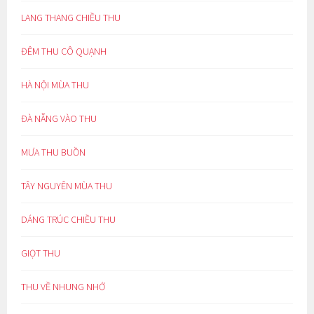
LANG THANG CHIỀU THU
ĐÊM THU CÔ QUẠNH
HÀ NỘI MÙA THU
ĐÀ NẴNG VÀO THU
MƯA THU BUỒN
TÂY NGUYÊN MÙA THU
DÁNG TRÚC CHIỀU THU
GIỌT THU
THU VỀ NHUNG NHỚ