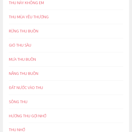
THU NÀY KHÔNG EM
THU MÙA YÊU THƯƠNG
RỪNG THU BUỒN
GIÓ THU SẦU
MƯA THU BUỒN
NẮNG THU BUỒN
ĐẤT NƯỚC VÀO THU
SÔNG THU
HƯƠNG THU GỢI NHỚ
THU NHỚ