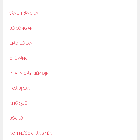
VẦNG TRĂNG EM
BỒ CÔNG ANH
GIẢO CỔ LAM
CHÈ VẰNG
PHẢI IN GIẤY KIỂM ĐỊNH
HOÁ BỊ CAN
NHỚ QUÊ
BÓC LỘT
NON NƯỚC CHẲNG YÊN