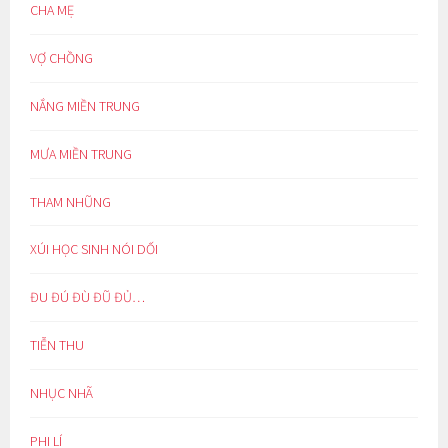
CHA MẸ
VỢ CHỒNG
NẮNG MIỀN TRUNG
MƯA MIỀN TRUNG
THAM NHŨNG
XÚI HỌC SINH NÓI DỐI
ĐU ĐÚ ĐÙ ĐŨ ĐỦ…
TIỄN THU
NHỤC NHÃ
PHI LÍ