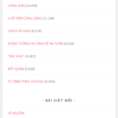
LÒNG SON
(14.496)
LƯỚI TRỜI LỒNG LỘNG
(11.168)
CHỊCH XÃ GIAO
(8.534)
ĐỪNG TƯỞNG HẠ CÁNH SẼ AN TOÀN
(6.520)
“ĐẶC KHU”
(6.383)
RỚT QUẦN
(5.828)
TỪ TRẦN THEO CHỈ ĐẠO
(5.656)
BÀI VIẾT MỚI
VỀ NGUỒN