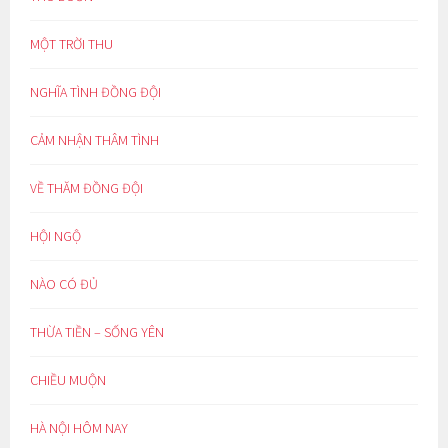
MỘT TRỜI THU
NGHĨA TÌNH ĐỒNG ĐỘI
CẢM NHẬN THÂM TÌNH
VỀ THĂM ĐỒNG ĐỘI
HỘI NGỘ
NÀO CÓ ĐỦ
THỪA TIỀN – SỐNG YÊN
CHIỀU MUỘN
HÀ NỘI HÔM NAY