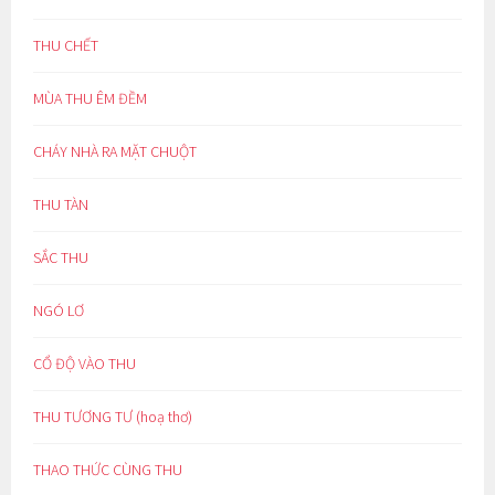
THU CHẾT
MÙA THU ÊM ĐỀM
CHÁY NHÀ RA MẶT CHUỘT
THU TÀN
SẮC THU
NGÓ LƠ
CỔ ĐỘ VÀO THU
THU TƯƠNG TƯ (hoạ thơ)
THAO THỨC CÙNG THU