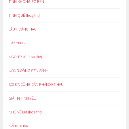
TÌNH KHÔNG BỜ BẾN
TÌNH QUÊ (hoạ thơ)
LẦU HOÀNG HẠC
HÃY YÊU VÌ
NGÕ TRÚC (hoạ thơ)
UỔNG CÔNG ĐÈN SÁNH
SỎI ĐÁ CŨNG CẦN PHẢI CÓ NHAU
GIÁ TRỊ TÌNH YÊU
NHỚ VỀ EM (hoạ thơ)
NẮNG XUÂN