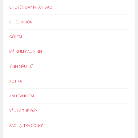
CHUYẾN BAY NHÂN ĐẠO
CHIỀU MUỘN
GỞI EM
MÊ NÚM CAU XINH
TÌNH MẪU TỬ
XÓT XA
ANH TẶNG EM
YÊU LÀ THẾ ĐẤY
SAO LẠI TRA CÒNG*