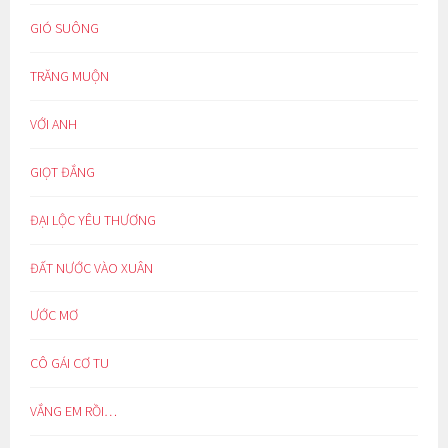
GIÓ SUÔNG
TRĂNG MUỘN
VỚI ANH
GIỌT ĐẮNG
ĐẠI LỘC YÊU THƯƠNG
ĐẤT NƯỚC VÀO XUÂN
ƯỚC MƠ
CÔ GÁI CƠ TU
VẮNG EM RỒI…