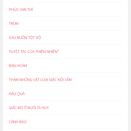
PHÚC VẠN THÌ
TRÙM
ĐAU BUỒN TỘT ĐỘ
TUYỆT TÁC CỦA THIÊN NHIÊN*
BÀN HOÀN
THAM NHŨNG VẶT LOẠI GIẶC NỘI XÂM
HẬU QUẢ
GIẤC MƠ Ở BUỔI TÀ HUY
CẢNH BÁO