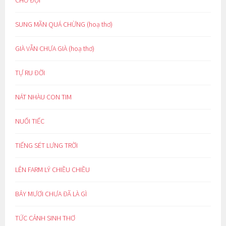
CHỜ ĐỢI
SUNG MÃN QUÁ CHỪNG (hoạ thơ)
GIÀ VẪN CHƯA GIÀ (hoạ thơ)
TỰ RU ĐỜI
NÁT NHÀU CON TIM
NUỐI TIẾC
TIẾNG SÉT LƯNG TRỜI
LÊN FARM LÝ CHIỀU CHIỀU
BẢY MƯƠI CHƯA ĐÃ LÀ GÌ
TỨC CẢNH SINH THƠ