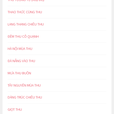
THAO THỨC CÙNG THU
LANG THANG CHIỀU THU
ĐÊM THU CÔ QUẠNH
HÀ NỘI MÙA THU
ĐÀ NẴNG VÀO THU
MƯA THU BUỒN
TÂY NGUYÊN MÙA THU
DÁNG TRÚC CHIỀU THU
GIỌT THU