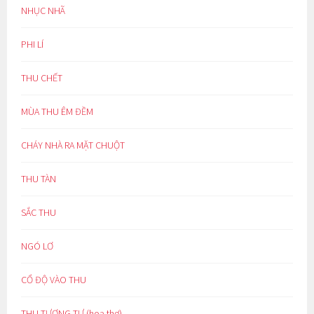
NHỤC NHÃ
PHI LÍ
THU CHẾT
MÙA THU ÊM ĐỀM
CHÁY NHÀ RA MẶT CHUỘT
THU TÀN
SẮC THU
NGÓ LƠ
CỔ ĐỘ VÀO THU
THU TƯƠNG TƯ (hoạ thơ)