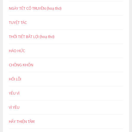
NGÀY TẾT CỔ TRUYỀN (hoạ thơ)
TUYỆT TÁC
THỜI TIẾT BẤT LỢI (hoạ thơ)
HÁO HỨC
CHỒNG KHÔN
HỐI LỖI
YÊU VÌ
VÌ YÊU
HÃY THIỆN TÂM