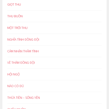
GIỌT THU
THU BUỒN
MỘT TRỜI THU
NGHĨA TÌNH ĐỒNG ĐỘI
CẢM NHẬN THÂM TÌNH
VỀ THĂM ĐỒNG ĐỘI
HỘI NGỘ
NÀO CÓ ĐỦ
THỪA TIỀN – SỐNG YÊN