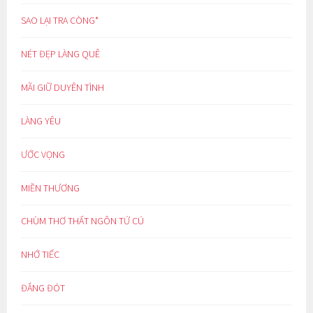
SAO LẠI TRA CÒNG*
NÉT ĐẸP LÀNG QUÊ
MÃI GIỮ DUYÊN TÌNH
LÀNG YÊU
ƯỚC VỌNG
MIỀN THƯƠNG
CHÙM THƠ THẤT NGÔN TỨ CÚ
NHỚ TIẾC
ĐẮNG ĐÓT