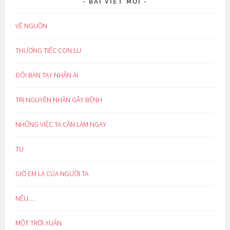
BÀI VIẾT MỚI
VỀ NGUỒN
THƯƠNG TIẾC CON LU
ĐÔI BÀN TAY NHÂN ÁI
TRỊ NGUYÊN NHÂN GÂY BỆNH
NHỮNG VIỆC TA CẦN LÀM NGAY
TU
GIỜ EM LÀ CỦA NGƯỜI TA
NẾU…
MỘT TRỜI XUÂN