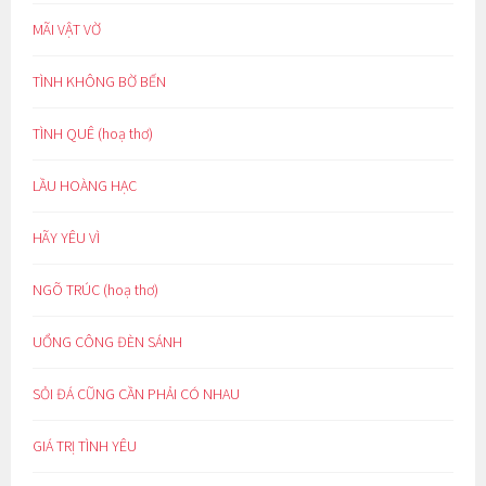
MÃI VẬT VỜ
TÌNH KHÔNG BỜ BẾN
TÌNH QUÊ (hoạ thơ)
LẦU HOÀNG HẠC
HÃY YÊU VÌ
NGÕ TRÚC (hoạ thơ)
UỔNG CÔNG ĐÈN SÁNH
SỎI ĐÁ CŨNG CẦN PHẢI CÓ NHAU
GIÁ TRỊ TÌNH YÊU