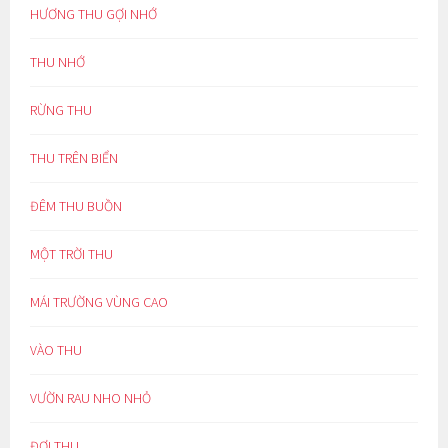
HƯƠNG THU GỢI NHỚ
THU NHỚ
RỪNG THU
THU TRÊN BIỂN
ĐÊM THU BUỒN
MỘT TRỜI THU
MÁI TRƯỜNG VÙNG CAO
VÀO THU
VƯỜN RAU NHO NHỎ
ĐỢI THU