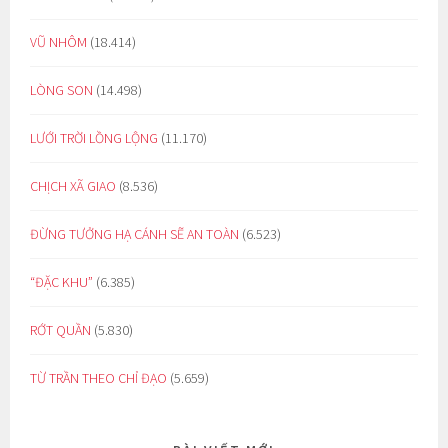
VŨ NHÔM
(18.414)
LÒNG SON
(14.498)
LƯỚI TRỜI LỒNG LỘNG
(11.170)
CHỊCH XÃ GIAO
(8.536)
ĐỪNG TƯỞNG HẠ CÁNH SẼ AN TOÀN
(6.523)
“ĐẶC KHU”
(6.385)
RỚT QUẦN
(5.830)
TỪ TRẦN THEO CHỈ ĐẠO
(5.659)