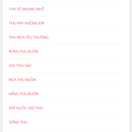
THU VỀ NHUNG NHỚ
THU NÀY KHÔNG EM
THU MÙA YÊU THƯƠNG
RỪNG THU BUỒN
GIÓ THU SẦU
MƯA THU BUỒN
NẮNG THU BUỒN
ĐẤT NƯỚC VÀO THU
SÔNG THU