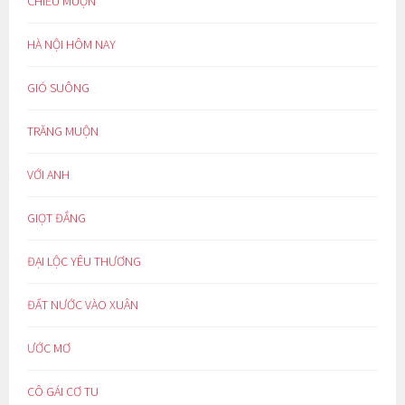
CHIỀU MUỘN
HÀ NỘI HÔM NAY
GIÓ SUÔNG
TRĂNG MUỘN
VỚI ANH
GIỌT ĐẮNG
ĐẠI LỘC YÊU THƯƠNG
ĐẤT NƯỚC VÀO XUÂN
ƯỚC MƠ
CÔ GÁI CƠ TU