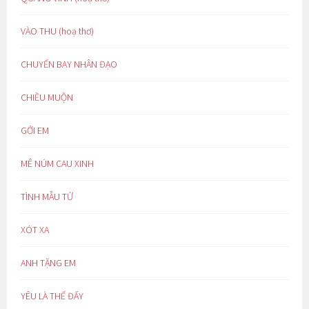
VÀO THU (hoạ thơ)
CHUYẾN BAY NHÂN ĐẠO
CHIỀU MUỘN
GỞI EM
MÊ NÚM CAU XINH
TÌNH MẪU TỬ
XÓT XA
ANH TẶNG EM
YÊU LÀ THẾ ĐẤY