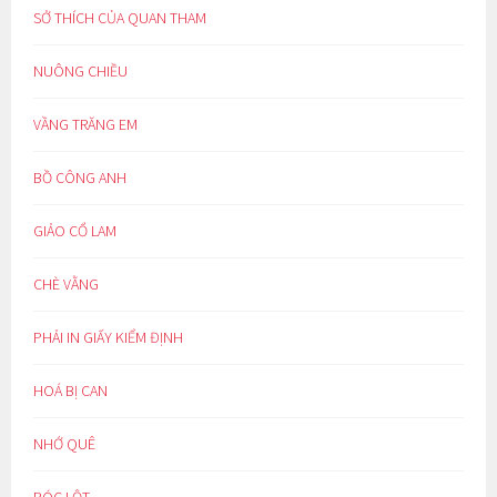
SỞ THÍCH CỦA QUAN THAM
NUÔNG CHIỀU
VẦNG TRĂNG EM
BỒ CÔNG ANH
GIẢO CỔ LAM
CHÈ VẰNG
PHẢI IN GIẤY KIỂM ĐỊNH
HOÁ BỊ CAN
NHỚ QUÊ
BÓC LỘT