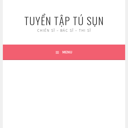
Skip
to
TUYỂN TẬP TÚ SỤN
content
CHIẾN SĨ – BÁC SĨ – THI SĨ
MENU