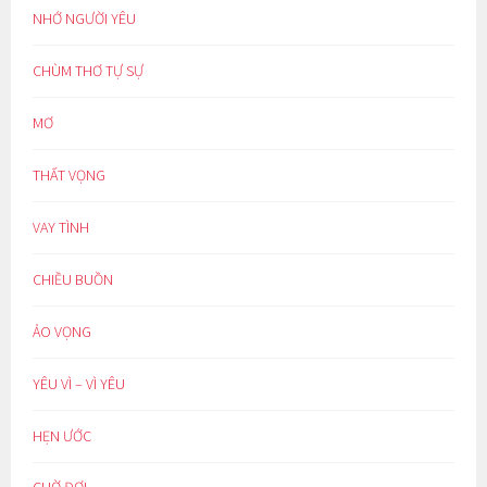
NHỚ NGƯỜI YÊU
CHÙM THƠ TỰ SỰ
MƠ
THẤT VỌNG
VAY TÌNH
CHIỀU BUỒN
ẢO VỌNG
YÊU VÌ – VÌ YÊU
HẸN ƯỚC