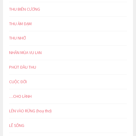
THU BIÊN CƯƠNG
THU ẢM ĐẠM
THU NHỚ
NHÂN MÙA VU LAN
PHÚT ĐẦU THU
CUỘC ĐỜI
…CHO LÀNH
LẺN VÀO RỪNG (hoạ thơ)
LẼ SỐNG