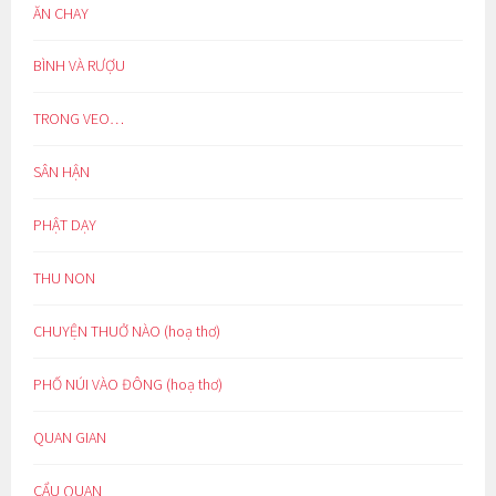
ĂN CHAY
BÌNH VÀ RƯỢU
TRONG VEO…
SÂN HẬN
PHẬT DẠY
THU NON
CHUYỆN THUỞ NÀO (hoạ thơ)
PHỐ NÚI VÀO ĐÔNG (hoạ thơ)
QUAN GIAN
CẨU QUAN