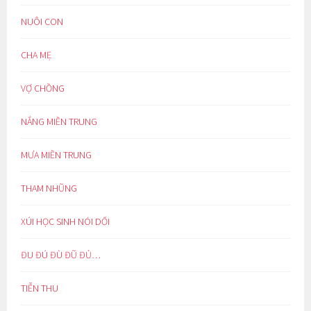
NUÔI CON
CHA MẸ
VỢ CHỒNG
NẮNG MIỀN TRUNG
MƯA MIỀN TRUNG
THAM NHŨNG
XÚI HỌC SINH NÓI DỐI
ĐU ĐÚ ĐÙ ĐŨ ĐỦ…
TIỄN THU