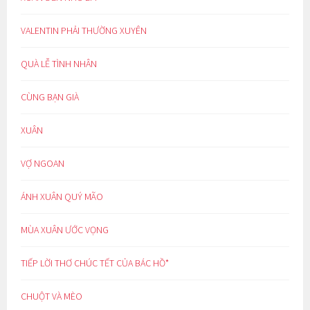
VALENTIN PHẢI THƯỜNG XUYÊN
QUÀ LỄ TÌNH NHÂN
CÙNG BẠN GIÀ
XUÂN
VỢ NGOAN
ÁNH XUÂN QUÝ MÃO
MÙA XUÂN ƯỚC VỌNG
TIẾP LỜI THƠ CHÚC TẾT CỦA BÁC HỒ*
CHUỘT VÀ MÈO