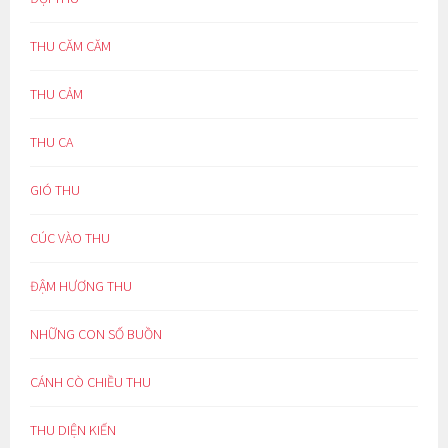
THU CĂM CĂM
THU CẢM
THU CA
GIÓ THU
CÚC VÀO THU
ĐẬM HƯƠNG THU
NHỮNG CON SỐ BUỒN
CÁNH CÒ CHIỀU THU
THU DIỆN KIẾN