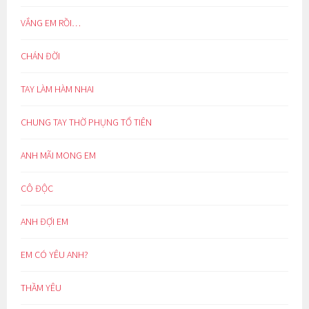
VẮNG EM RỒI…
CHÁN ĐỜI
TAY LÀM HÀM NHAI
CHUNG TAY THỜ PHỤNG TỔ TIÊN
ANH MÃI MONG EM
CÔ ĐỘC
ANH ĐỢI EM
EM CÓ YÊU ANH?
THẦM YÊU