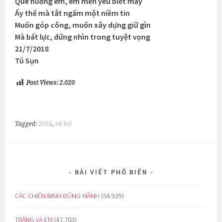
Quê hương em, em mến yêu biết mấy
Ấy thế mà tắt ngấm một niềm tin
Muốn góp công, muốn xây dựng giữ gìn
Mà bất lực, đứng nhìn trong tuyệt vọng
21/7/2018
Tú Sụn
Post Views:
2.020
Tagged:
2018
,
xã hội
BÀI VIẾT PHỔ BIẾN
CÁC CHIẾN BINH DŨNG MÃNH
(54.929)
TRĂNG VÀ EM
(47.703)