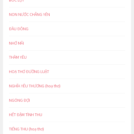
NON NƯỚC CHẲNG YÊN
ĐẦU ĐÔNG
NHỚ MÃI
THẦM YÊU
HOẠ THƠ ĐƯỜNG LUẬT
NGHĨA YÊU THƯƠNG (hoạ thơ)
NGÓNG ĐỢI
HẾT ĐẬM TÌNH THU
TIẾNG THU (hoạ thơ)