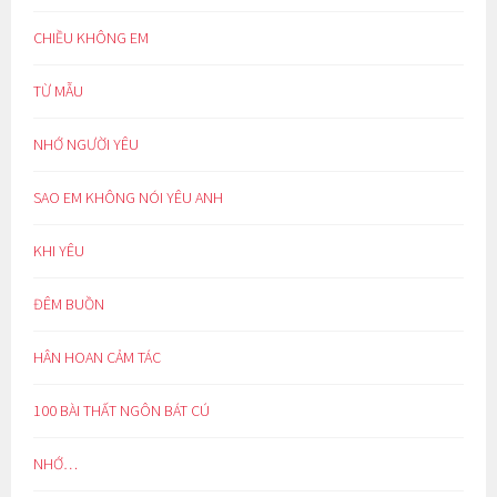
CHIỀU KHÔNG EM
TỪ MẪU
NHỚ NGƯỜI YÊU
SAO EM KHÔNG NÓI YÊU ANH
KHI YÊU
ĐÊM BUỒN
HÂN HOAN CẢM TÁC
100 BÀI THẤT NGÔN BÁT CÚ
NHỚ…