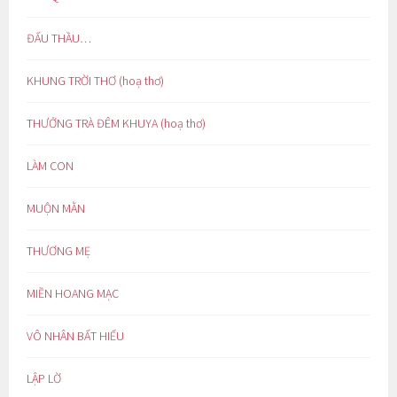
ĐẤU THẦU…
KHUNG TRỜI THƠ (hoạ thơ)
THƯỞNG TRÀ ĐÊM KHUYA (hoạ thơ)
LÀM CON
MUỘN MẰN
THƯƠNG MẸ
MIỀN HOANG MẠC
VÔ NHÂN BẤT HIẾU
LẬP LỜ