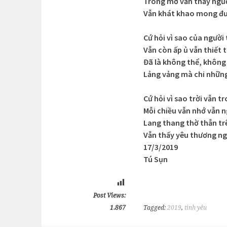
Trong mơ vẫn thấy ngư
Vẫn khát khao mong đư
Cứ hỏi vì sao của người 
Vẫn còn ấp ủ vẫn thiết 
Đã là không thể, khôn
Lảng vảng mà chi nhữn
Cứ hỏi vì sao trời vẫn t
Mỗi chiều vẫn nhớ vẫn 
Lang thang thờ thẫn tr
Vẫn thấy yêu thương ng
17/3/2019
Tú Sụn
Post Views:
1.867
Tagged:
2019
,
tình yêu