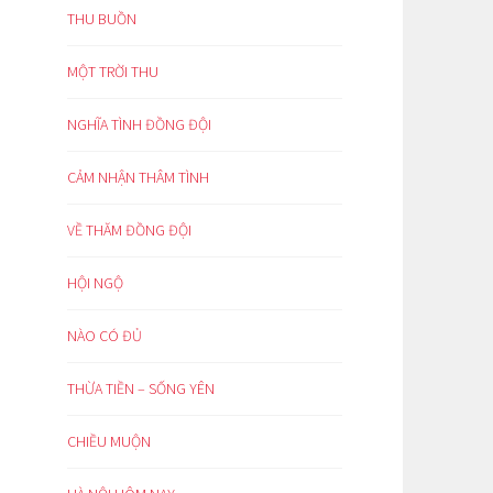
THU BUỒN
MỘT TRỜI THU
NGHĨA TÌNH ĐỒNG ĐỘI
CẢM NHẬN THÂM TÌNH
VỀ THĂM ĐỒNG ĐỘI
HỘI NGỘ
NÀO CÓ ĐỦ
THỪA TIỀN – SỐNG YÊN
CHIỀU MUỘN