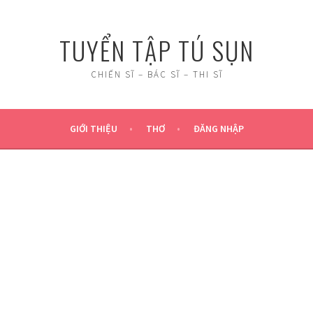
TUYỂN TẬP TÚ SỤN
CHIẾN SĨ – BÁC SĨ – THI SĨ
GIỚI THIỆU
THƠ
ĐĂNG NHẬP