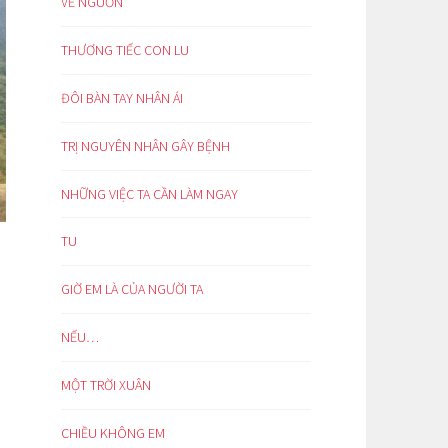
VỀ NGUỒN
THƯƠNG TIẾC CON LU
ĐÔI BÀN TAY NHÂN ÁI
TRỊ NGUYÊN NHÂN GÂY BỆNH
NHỮNG VIỆC TA CẦN LÀM NGAY
TU
GIỜ EM LÀ CỦA NGƯỜI TA
NẾU…
MỘT TRỜI XUÂN
CHIỀU KHÔNG EM