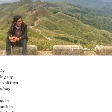
này
đắng cay
nh hổ thẹn
hư say
 quên
 còn bên