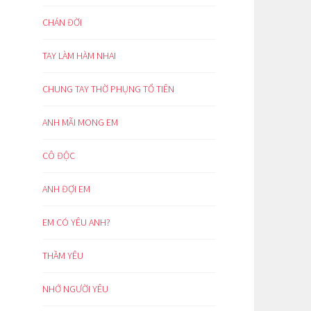
CHÁN ĐỜI
TAY LÀM HÀM NHAI
CHUNG TAY THỜ PHỤNG TỔ TIÊN
ANH MÃI MONG EM
CÔ ĐỘC
ANH ĐỢI EM
EM CÓ YÊU ANH?
THẦM YÊU
NHỚ NGƯỜI YÊU