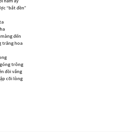
ời năm ấy
ợc “bắt đền”
ta
tha
g màng đến
g trăng hoa
rong
ngóng trông
ên đồi vắng
ập cõi lòng