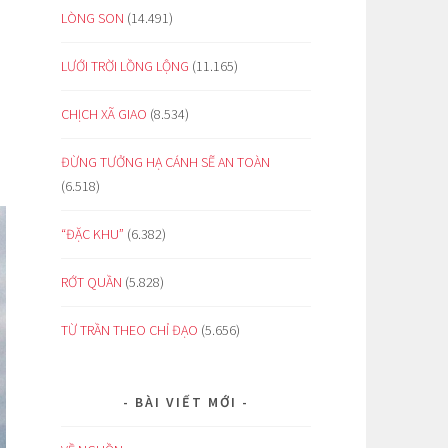
LÒNG SON
(14.491)
LƯỚI TRỜI LỒNG LỘNG
(11.165)
CHỊCH XÃ GIAO
(8.534)
ĐỪNG TƯỞNG HẠ CÁNH SẼ AN TOÀN
(6.518)
“ĐẶC KHU”
(6.382)
RỚT QUẦN
(5.828)
TỪ TRẦN THEO CHỈ ĐẠO
(5.656)
BÀI VIẾT MỚI