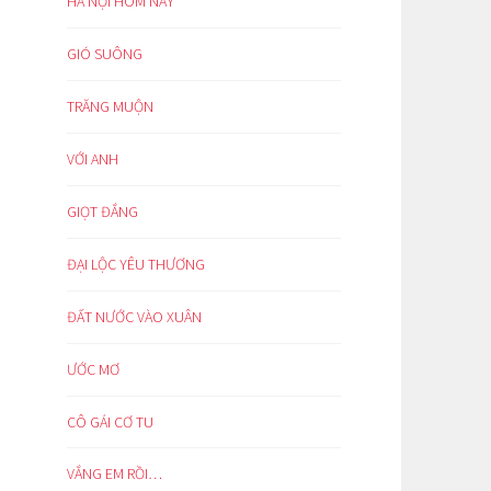
HÀ NỘI HÔM NAY
GIÓ SUÔNG
TRĂNG MUỘN
VỚI ANH
GIỌT ĐẮNG
ĐẠI LỘC YÊU THƯƠNG
ĐẤT NƯỚC VÀO XUÂN
ƯỚC MƠ
CÔ GÁI CƠ TU
VẮNG EM RỒI…