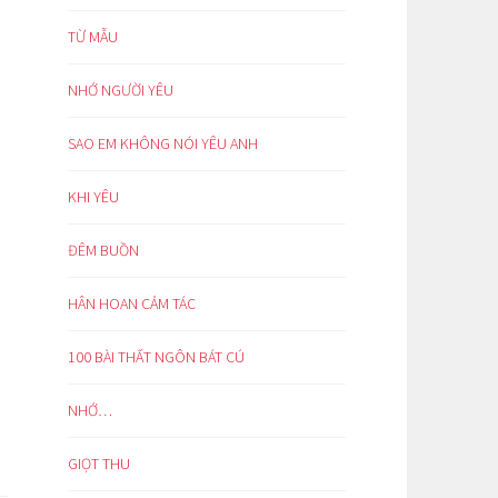
TỪ MẪU
NHỚ NGƯỜI YÊU
SAO EM KHÔNG NÓI YÊU ANH
KHI YÊU
ĐÊM BUỒN
HÂN HOAN CẢM TÁC
100 BÀI THẤT NGÔN BÁT CÚ
NHỚ…
GIỌT THU