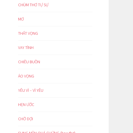
CHÙM THƠ TỰ SỰ
MƠ
THẤT VỌNG
VAY TÌNH
CHIỀU BUỒN
ẢO VỌNG
YÊU VÌ – VÌ YÊU
HẸN ƯỚC
CHỜ ĐỢI
SUNG MÃN QUÁ CHỪNG (hoạ thơ)