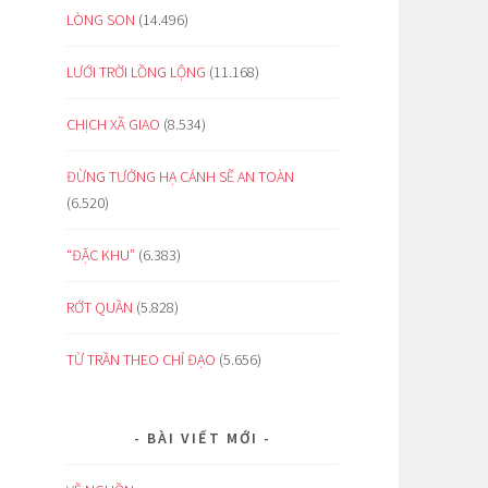
LÒNG SON
(14.496)
LƯỚI TRỜI LỒNG LỘNG
(11.168)
CHỊCH XÃ GIAO
(8.534)
ĐỪNG TƯỞNG HẠ CÁNH SẼ AN TOÀN
(6.520)
“ĐẶC KHU”
(6.383)
RỚT QUẦN
(5.828)
TỪ TRẦN THEO CHỈ ĐẠO
(5.656)
BÀI VIẾT MỚI