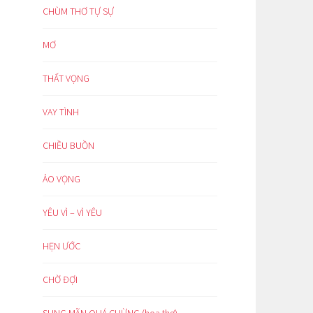
CHÙM THƠ TỰ SỰ
MƠ
THẤT VỌNG
VAY TÌNH
CHIỀU BUỒN
ẢO VỌNG
YÊU VÌ – VÌ YÊU
HẸN ƯỚC
CHỜ ĐỢI
SUNG MÃN QUÁ CHỪNG (hoạ thơ)