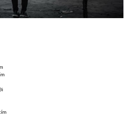
m
ăm
ấm
ời
tím