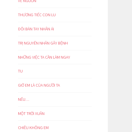
VỀ NGUỒN
THƯƠNG TIẾC CON LU
ĐÔI BÀN TAY NHÂN ÁI
TRỊ NGUYÊN NHÂN GÂY BỆNH
NHỮNG VIỆC TA CẦN LÀM NGAY
TU
GIỜ EM LÀ CỦA NGƯỜI TA
NẾU…
MỘT TRỜI XUÂN
CHIỀU KHÔNG EM