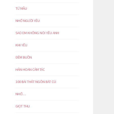
TỪ MẪU
NHỚ NGƯỜI YÊU
SAO EM KHÔNG NÓI YÊU ANH
KHI YÊU
ĐÊM BUỒN
HÂN HOAN CẢM TÁC
100 BÀI THẤT NGÔN BÁT CÚ
NHỚ…
GIỌT THU