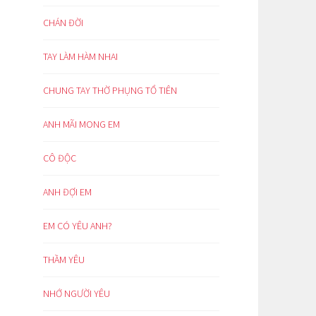
CHÁN ĐỜI
TAY LÀM HÀM NHAI
CHUNG TAY THỜ PHỤNG TỔ TIÊN
ANH MÃI MONG EM
CÔ ĐỘC
ANH ĐỢI EM
EM CÓ YÊU ANH?
THẦM YÊU
NHỚ NGƯỜI YÊU