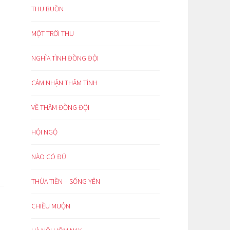
THU BUỒN
MỘT TRỜI THU
NGHĨA TÌNH ĐỒNG ĐỘI
CẢM NHẬN THÂM TÌNH
VỀ THĂM ĐỒNG ĐỘI
HỘI NGỘ
NÀO CÓ ĐỦ
THỪA TIỀN – SỐNG YÊN
CHIỀU MUỘN