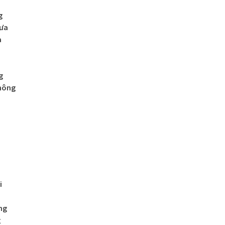
g
xưa
a
h
g
mông
i
ng
g