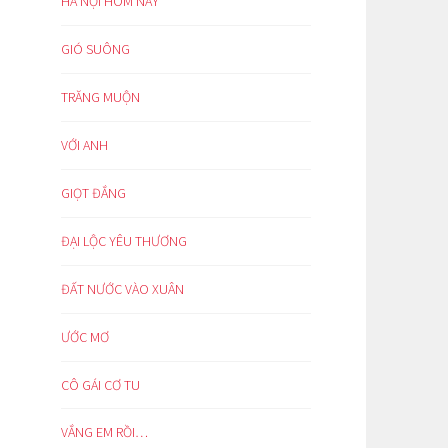
HÀ NỘI HÔM NAY
GIÓ SUÔNG
TRĂNG MUỘN
VỚI ANH
GIỌT ĐẮNG
ĐẠI LỘC YÊU THƯƠNG
ĐẤT NƯỚC VÀO XUÂN
ƯỚC MƠ
CÔ GÁI CƠ TU
VẮNG EM RỒI…