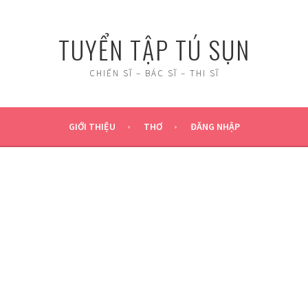
TUYỂN TẬP TÚ SỤN
CHIẾN SĨ – BÁC SĨ – THI SĨ
GIỚI THIỆU
THƠ
ĐĂNG NHẬP