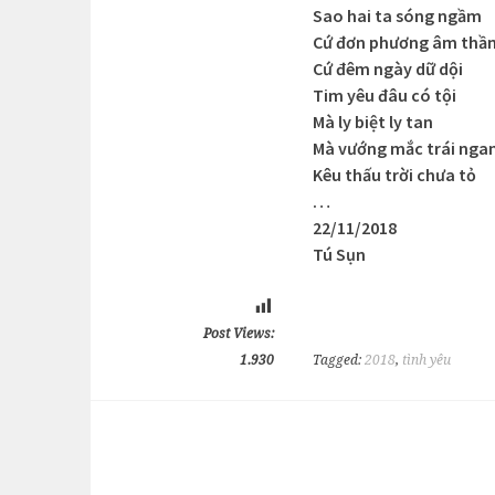
Sao hai ta sóng ngầm
Cứ đơn phương âm thầ
Cứ đêm ngày dữ dội
Tim yêu đâu có tội
Mà ly biệt ly tan
Mà vướng mắc trái nga
Kêu thấu trời chưa tỏ
…
22/11/2018
Tú Sụn
Post Views:
1.930
Tagged:
2018
,
tình yêu