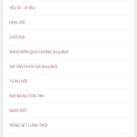
YÊU VÌ – VÌ YÊU
HẸN ƯỚC
CHỜ ĐỢI
SUNG MÃN QUÁ CHỪNG (hoạ thơ)
GIÀ VẪN CHƯA GIÀ (hoạ thơ)
TỰ RU ĐỜI
NÁT NHÀU CON TIM
NUỐI TIẾC
TIẾNG SÉT LƯNG TRỜI