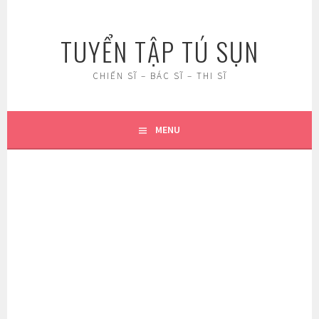
Skip
to
TUYỂN TẬP TÚ SỤN
content
CHIẾN SĨ – BÁC SĨ – THI SĨ
MENU