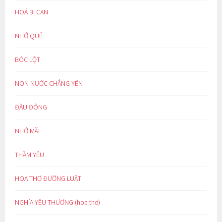
HOÁ BỊ CAN
NHỚ QUÊ
BÓC LỘT
NON NƯỚC CHẲNG YÊN
ĐẦU ĐÔNG
NHỚ MÃI
THẦM YÊU
HOẠ THƠ ĐƯỜNG LUẬT
NGHĨA YÊU THƯƠNG (hoạ thơ)