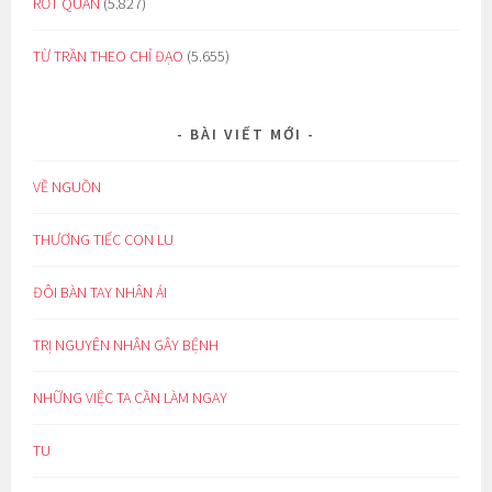
RỚT QUẦN
(5.827)
TỪ TRẦN THEO CHỈ ĐẠO
(5.655)
BÀI VIẾT MỚI
VỀ NGUỒN
THƯƠNG TIẾC CON LU
ĐÔI BÀN TAY NHÂN ÁI
TRỊ NGUYÊN NHÂN GÂY BỆNH
NHỮNG VIỆC TA CẦN LÀM NGAY
TU