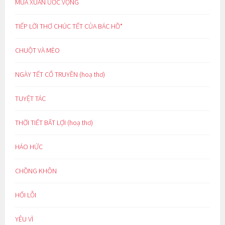
MÙA XUÂN ƯỚC VỌNG
TIẾP LỜI THƠ CHÚC TẾT CỦA BÁC HỒ*
CHUỘT VÀ MÈO
NGÀY TẾT CỔ TRUYỀN (hoạ thơ)
TUYỆT TÁC
THỜI TIẾT BẤT LỢI (hoạ thơ)
HÁO HỨC
CHỒNG KHÔN
HỐI LỖI
YÊU VÌ