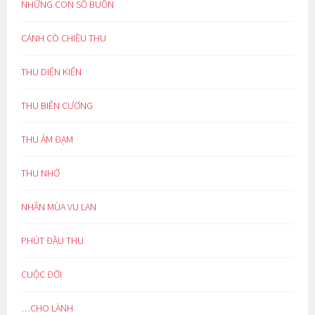
NHỮNG CON SỐ BUỒN
CÁNH CÒ CHIỀU THU
THU DIỆN KIẾN
THU BIÊN CƯƠNG
THU ẢM ĐẠM
THU NHỚ
NHÂN MÙA VU LAN
PHÚT ĐẦU THU
CUỘC ĐỜI
…CHO LÀNH