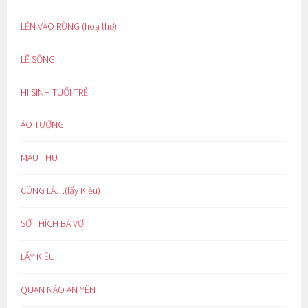
LẺN VÀO RỪNG (hoạ thơ)
LẼ SỐNG
HI SINH TUỔI TRẺ
ẢO TƯỞNG
MÀU THU
CŨNG LÀ…(lẩy Kiều)
SỞ THÍCH BÁ VƠ
LẨY KIỀU
QUAN NÀO AN YÊN