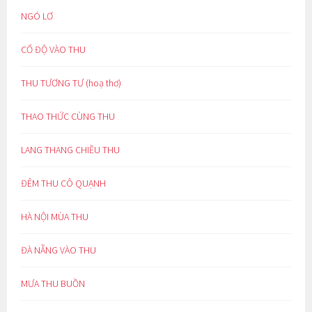
NGÓ LƠ
CỔ ĐỘ VÀO THU
THU TƯƠNG TƯ (hoạ thơ)
THAO THỨC CÙNG THU
LANG THANG CHIỀU THU
ĐÊM THU CÔ QUẠNH
HÀ NỘI MÙA THU
ĐÀ NẴNG VÀO THU
MƯA THU BUỒN