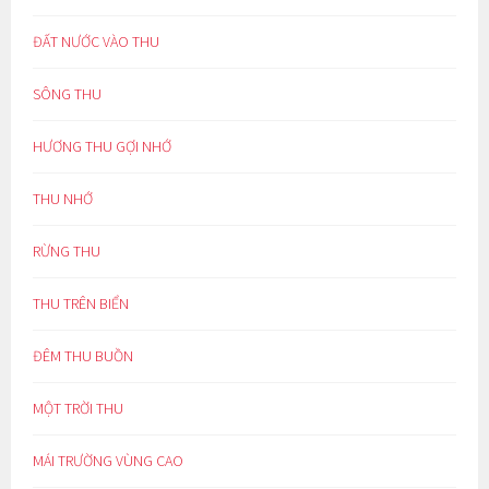
ĐẤT NƯỚC VÀO THU
SÔNG THU
HƯƠNG THU GỢI NHỚ
THU NHỚ
RỪNG THU
THU TRÊN BIỂN
ĐÊM THU BUỒN
MỘT TRỜI THU
MÁI TRƯỜNG VÙNG CAO