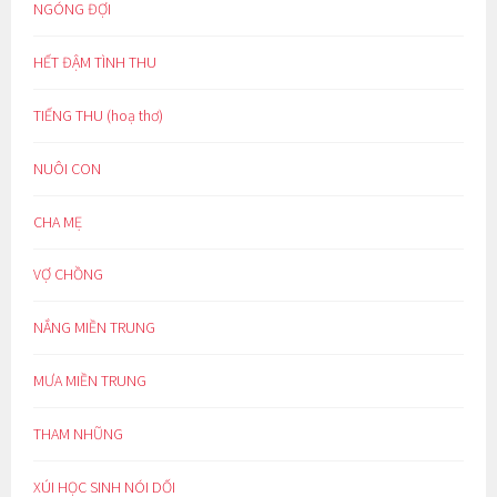
NGÓNG ĐỢI
HẾT ĐẬM TÌNH THU
TIẾNG THU (hoạ thơ)
NUÔI CON
CHA MẸ
VỢ CHỒNG
NẮNG MIỀN TRUNG
MƯA MIỀN TRUNG
THAM NHŨNG
XÚI HỌC SINH NÓI DỐI