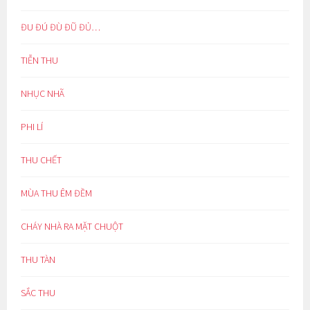
ĐU ĐÚ ĐÙ ĐŨ ĐỦ…
TIỄN THU
NHỤC NHÃ
PHI LÍ
THU CHẾT
MÙA THU ÊM ĐỀM
CHÁY NHÀ RA MẶT CHUỘT
THU TÀN
SẮC THU