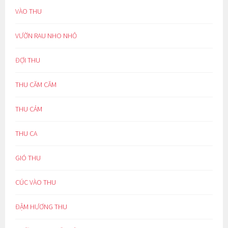
VÀO THU
VƯỜN RAU NHO NHỎ
ĐỢI THU
THU CĂM CĂM
THU CẢM
THU CA
GIÓ THU
CÚC VÀO THU
ĐẬM HƯƠNG THU