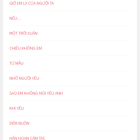
GIỜ EM LÀ CỦA NGƯỜI TA
NẾU…
MỘT TRỜI XUÂN
CHIỀU KHÔNG EM
TỪ MẪU
NHỚ NGƯỜI YÊU
SAO EM KHÔNG NÓI YÊU ANH
KHI YÊU
ĐÊM BUỒN
HÂN HOAN CẢM TÁC