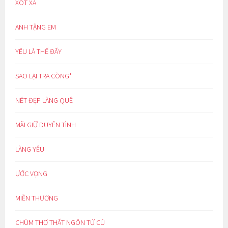
XÓT XA
ANH TẶNG EM
YÊU LÀ THẾ ĐẤY
SAO LẠI TRA CÒNG*
NÉT ĐẸP LÀNG QUÊ
MÃI GIỮ DUYÊN TÌNH
LÀNG YÊU
ƯỚC VỌNG
MIỀN THƯƠNG
CHÙM THƠ THẤT NGÔN TỨ CÚ