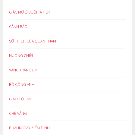
GIẤC MƠ Ở BUỔI TÀ HUY
CẢNH BÁO
SỞ THÍCH CỦA QUAN THAM
NUÔNG CHIỀU
VẦNG TRĂNG EM
BỒ CÔNG ANH
GIẢO CỔ LAM
CHÈ VẰNG
PHẢI IN GIẤY KIỂM ĐỊNH