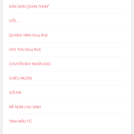
DÂN GIAN QUAN THAM*
ƯỚC…
QUANG VINH (hoạ thơ)
VÀO THU (hoạ thơ)
CHUYẾN BAY NHÂN ĐẠO
CHIỀU MUỘN
GỞI EM
MÊ NÚM CAU XINH
TÌNH MẪU TỬ