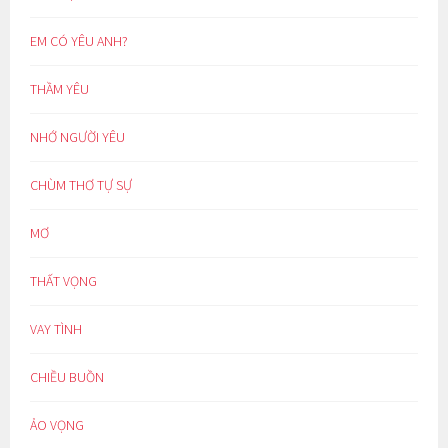
EM CÓ YÊU ANH?
THẦM YÊU
NHỚ NGƯỜI YÊU
CHÙM THƠ TỰ SỰ
MƠ
THẤT VỌNG
VAY TÌNH
CHIỀU BUỒN
ẢO VỌNG