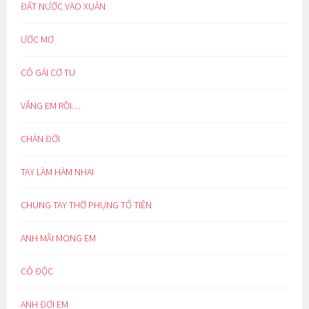
ĐẤT NƯỚC VÀO XUÂN
ƯỚC MƠ
CÔ GÁI CƠ TU
VẮNG EM RỒI…
CHÁN ĐỜI
TAY LÀM HÀM NHAI
CHUNG TAY THỜ PHỤNG TỔ TIÊN
ANH MÃI MONG EM
CÔ ĐỘC
ANH ĐỢI EM