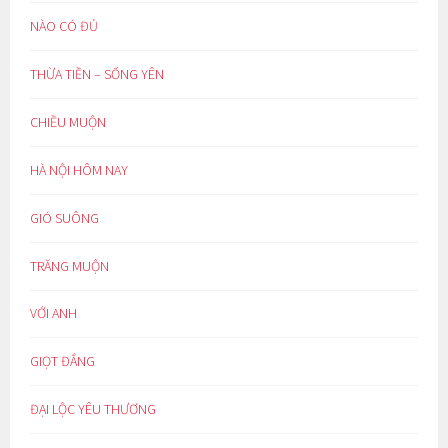
NÀO CÓ ĐỦ
THỪA TIỀN – SỐNG YÊN
CHIỀU MUỘN
HÀ NỘI HÔM NAY
GIÓ SUÔNG
TRĂNG MUỘN
VỚI ANH
GIỌT ĐẮNG
ĐẠI LỘC YÊU THƯƠNG