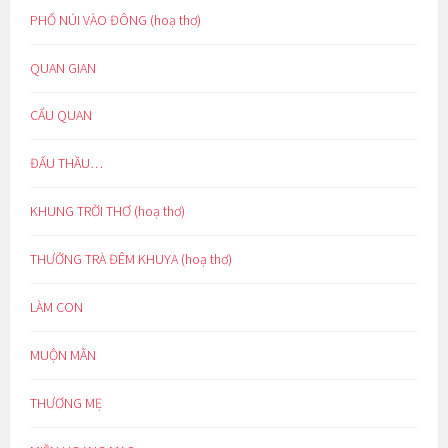
PHỐ NÚI VÀO ĐÔNG (hoạ thơ)
QUAN GIAN
CẨU QUAN
ĐẤU THẦU…
KHUNG TRỜI THƠ (hoạ thơ)
THƯỞNG TRÀ ĐÊM KHUYA (hoạ thơ)
LÀM CON
MUỘN MẰN
THƯƠNG MẸ