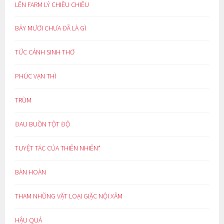
LÊN FARM LÝ CHIỀU CHIỀU
BẢY MƯƠI CHƯA ĐÃ LÀ GÌ
TỨC CẢNH SINH THƠ
PHÚC VẠN THÌ
TRÙM
ĐAU BUỒN TỘT ĐỘ
TUYỆT TÁC CỦA THIÊN NHIÊN*
BÀN HOÀN
THAM NHŨNG VẶT LOẠI GIẶC NỘI XÂM
HẬU QUẢ