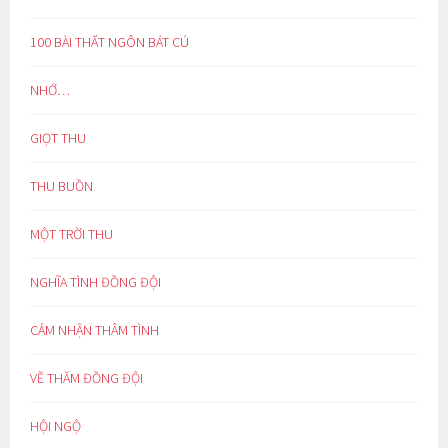
100 BÀI THẤT NGÔN BÁT CÚ
NHỚ…
GIỌT THU
THU BUỒN
MỘT TRỜI THU
NGHĨA TÌNH ĐỒNG ĐỘI
CẢM NHẬN THÂM TÌNH
VỀ THĂM ĐỒNG ĐỘI
HỘI NGỘ