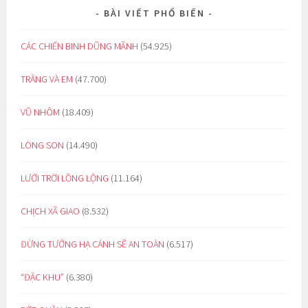
BÀI VIẾT PHỔ BIẾN
CÁC CHIẾN BINH DŨNG MÃNH
(54.925)
TRĂNG VÀ EM
(47.700)
VŨ NHÔM
(18.409)
LÒNG SON
(14.490)
LƯỚI TRỜI LỒNG LỘNG
(11.164)
CHỊCH XÃ GIAO
(8.532)
ĐỪNG TƯỞNG HẠ CÁNH SẼ AN TOÀN
(6.517)
“ĐẶC KHU”
(6.380)