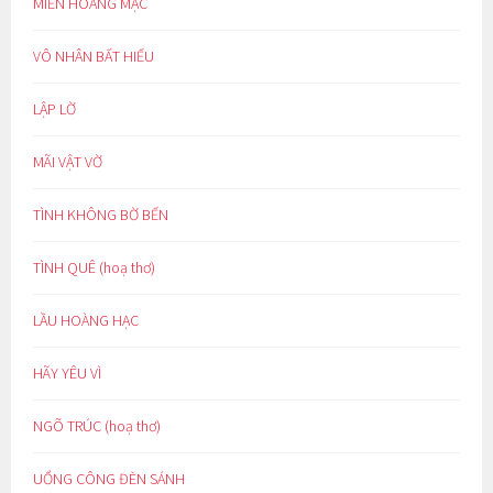
MIỀN HOANG MẠC
VÔ NHÂN BẤT HIẾU
LẬP LỜ
MÃI VẬT VỜ
TÌNH KHÔNG BỜ BẾN
TÌNH QUÊ (hoạ thơ)
LẦU HOÀNG HẠC
HÃY YÊU VÌ
NGÕ TRÚC (hoạ thơ)
UỔNG CÔNG ĐÈN SÁNH