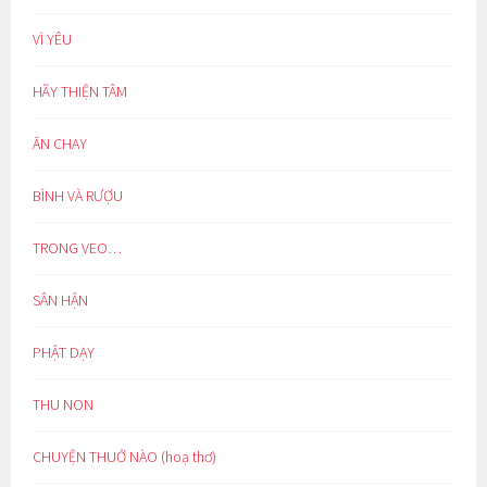
VÌ YÊU
HÃY THIỆN TÂM
ĂN CHAY
BÌNH VÀ RƯỢU
TRONG VEO…
SÂN HẬN
PHẬT DẠY
THU NON
CHUYỆN THUỞ NÀO (hoạ thơ)