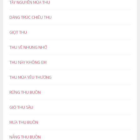
TÂY NGUYÊN MÙA THU
DÁNG TRÚC CHIỀU THU
GIỌT THU
THU VỀ NHUNG NHỚ
THU NÀY KHÔNG EM
THU MÙA YÊU THƯƠNG
RỪNG THU BUỒN
GIÓ THU SẦU
MƯA THU BUỒN
NẮNG THU BUỒN