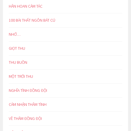
HÂN HOAN CẢM TÁC
100 BÀI THẤT NGÔN BÁT CÚ
NHỚ…
GIỌT THU
THU BUỒN
MỘT TRỜI THU
NGHĨA TÌNH ĐỒNG ĐỘI
CẢM NHẬN THÂM TÌNH
VỀ THĂM ĐỒNG ĐỘI