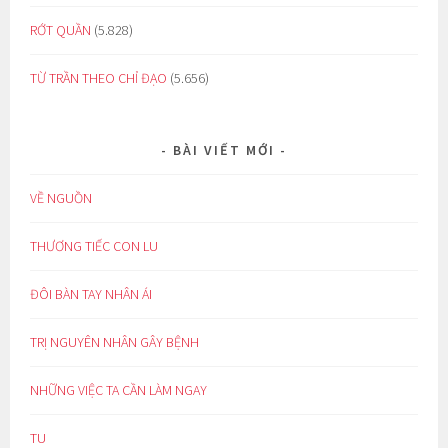
RỚT QUẦN
(5.828)
TỪ TRẦN THEO CHỈ ĐẠO
(5.656)
BÀI VIẾT MỚI
VỀ NGUỒN
THƯƠNG TIẾC CON LU
ĐÔI BÀN TAY NHÂN ÁI
TRỊ NGUYÊN NHÂN GÂY BỆNH
NHỮNG VIỆC TA CẦN LÀM NGAY
TU