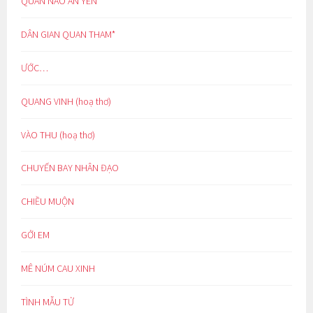
QUAN NÀO AN YÊN
DÂN GIAN QUAN THAM*
ƯỚC…
QUANG VINH (hoạ thơ)
VÀO THU (hoạ thơ)
CHUYẾN BAY NHÂN ĐẠO
CHIỀU MUỘN
GỞI EM
MÊ NÚM CAU XINH
TÌNH MẪU TỬ