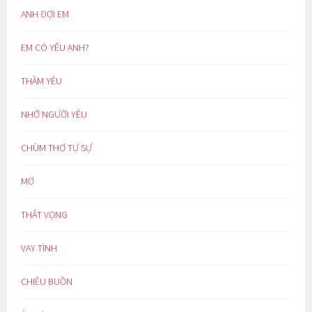
ANH ĐỢI EM
EM CÓ YÊU ANH?
THẦM YÊU
NHỚ NGƯỜI YÊU
CHÙM THƠ TỰ SỰ
MƠ
THẤT VỌNG
VAY TÌNH
CHIỀU BUỒN