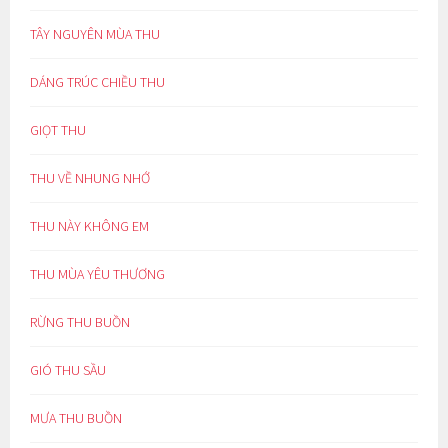
TÂY NGUYÊN MÙA THU
DÁNG TRÚC CHIỀU THU
GIỌT THU
THU VỀ NHUNG NHỚ
THU NÀY KHÔNG EM
THU MÙA YÊU THƯƠNG
RỪNG THU BUỒN
GIÓ THU SẦU
MƯA THU BUỒN