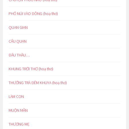
PHỐ NÚI VÀO ĐÔNG (hoạ thơ)
QUAN GIAN
CẨU QUAN
ĐẤU THẦU…
KHUNG TRỜI THƠ (hoạ thơ)
THƯỞNG TRÀ ĐÊM KHUYA (hoạ thơ)
LÀM CON
MUỘN MẰN
THƯƠNG MẸ