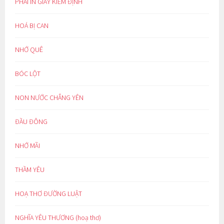
PHẢI IN GIẤY KIỂM ĐỊNH
HOÁ BỊ CAN
NHỚ QUÊ
BÓC LỘT
NON NƯỚC CHẲNG YÊN
ĐẦU ĐÔNG
NHỚ MÃI
THẦM YÊU
HOẠ THƠ ĐƯỜNG LUẬT
NGHĨA YÊU THƯƠNG (hoạ thơ)