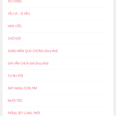
ẢO VỌNG
YÊU VÌ – VÌ YÊU
HẸN ƯỚC
CHỜ ĐỢI
SUNG MÃN QUÁ CHỪNG (hoạ thơ)
GIÀ VẪN CHƯA GIÀ (hoạ thơ)
TỰ RU ĐỜI
NÁT NHÀU CON TIM
NUỐI TIẾC
TIẾNG SÉT LƯNG TRỜI