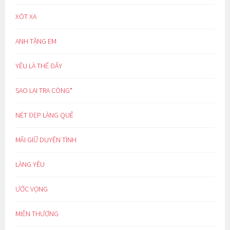
XÓT XA
ANH TẶNG EM
YÊU LÀ THẾ ĐẤY
SAO LẠI TRA CÒNG*
NÉT ĐẸP LÀNG QUÊ
MÃI GIỮ DUYÊN TÌNH
LÀNG YÊU
ƯỚC VỌNG
MIỀN THƯƠNG