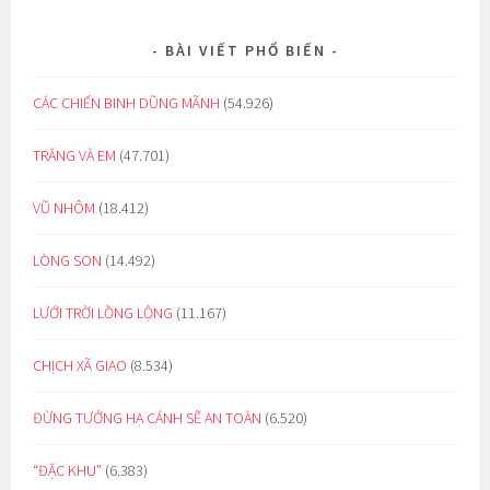
BÀI VIẾT PHỔ BIẾN
CÁC CHIẾN BINH DŨNG MÃNH
(54.926)
TRĂNG VÀ EM
(47.701)
VŨ NHÔM
(18.412)
LÒNG SON
(14.492)
LƯỚI TRỜI LỒNG LỘNG
(11.167)
CHỊCH XÃ GIAO
(8.534)
ĐỪNG TƯỞNG HẠ CÁNH SẼ AN TOÀN
(6.520)
“ĐẶC KHU”
(6.383)