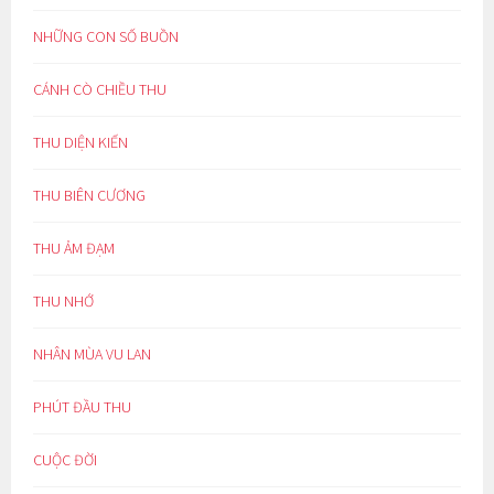
NHỮNG CON SỐ BUỒN
CÁNH CÒ CHIỀU THU
THU DIỆN KIẾN
THU BIÊN CƯƠNG
THU ẢM ĐẠM
THU NHỚ
NHÂN MÙA VU LAN
PHÚT ĐẦU THU
CUỘC ĐỜI