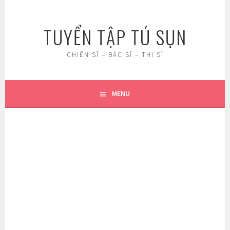
Skip
to
TUYỂN TẬP TÚ SỤN
content
CHIẾN SĨ – BÁC SĨ – THI SĨ
MENU