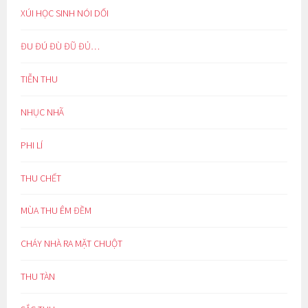
XÚI HỌC SINH NÓI DỐI
ĐU ĐÚ ĐÙ ĐŨ ĐỦ…
TIỄN THU
NHỤC NHÃ
PHI LÍ
THU CHẾT
MÙA THU ÊM ĐỀM
CHÁY NHÀ RA MẶT CHUỘT
THU TÀN