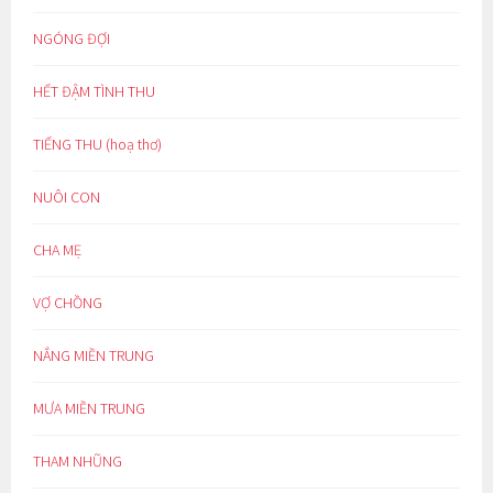
NGÓNG ĐỢI
HẾT ĐẬM TÌNH THU
TIẾNG THU (hoạ thơ)
NUÔI CON
CHA MẸ
VỢ CHỒNG
NẮNG MIỀN TRUNG
MƯA MIỀN TRUNG
THAM NHŨNG