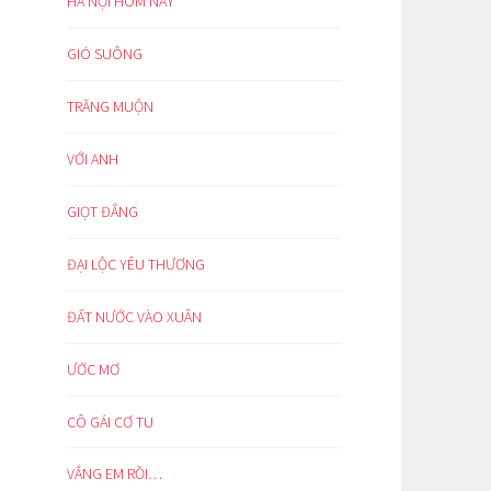
HÀ NỘI HÔM NAY
GIÓ SUÔNG
TRĂNG MUỘN
VỚI ANH
GIỌT ĐẮNG
ĐẠI LỘC YÊU THƯƠNG
ĐẤT NƯỚC VÀO XUÂN
ƯỚC MƠ
CÔ GÁI CƠ TU
VẮNG EM RỒI…