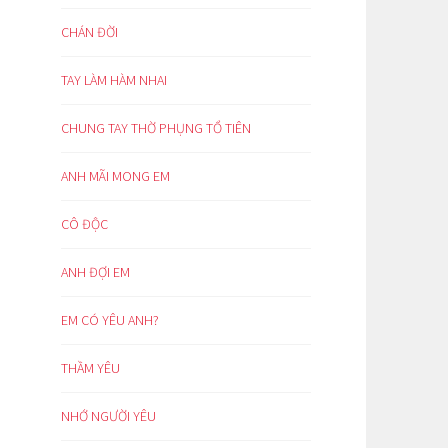
CHÁN ĐỜI
TAY LÀM HÀM NHAI
CHUNG TAY THỜ PHỤNG TỔ TIÊN
ANH MÃI MONG EM
CÔ ĐỘC
ANH ĐỢI EM
EM CÓ YÊU ANH?
THẦM YÊU
NHỚ NGƯỜI YÊU