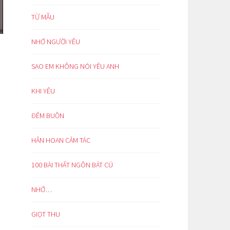
TỪ MẪU
NHỚ NGƯỜI YÊU
SAO EM KHÔNG NÓI YÊU ANH
KHI YÊU
ĐÊM BUỒN
HÂN HOAN CẢM TÁC
100 BÀI THẤT NGÔN BÁT CÚ
NHỚ…
GIỌT THU