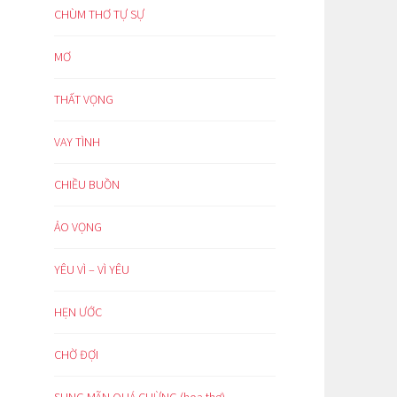
CHÙM THƠ TỰ SỰ
MƠ
THẤT VỌNG
VAY TÌNH
CHIỀU BUỒN
ẢO VỌNG
YÊU VÌ – VÌ YÊU
HẸN ƯỚC
CHỜ ĐỢI
SUNG MÃN QUÁ CHỪNG (hoạ thơ)