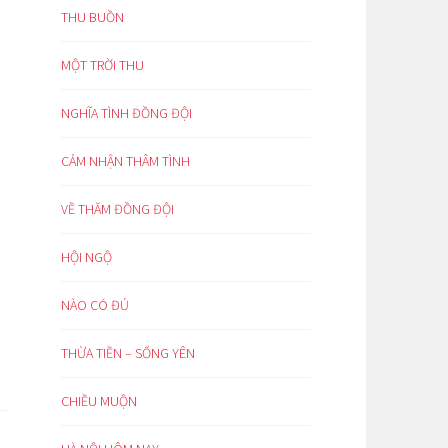
THU BUỒN
MỘT TRỜI THU
NGHĨA TÌNH ĐỒNG ĐỘI
CẢM NHẬN THÂM TÌNH
VỀ THĂM ĐỒNG ĐỘI
HỘI NGỘ
NÀO CÓ ĐỦ
THỪA TIỀN – SỐNG YÊN
CHIỀU MUỘN