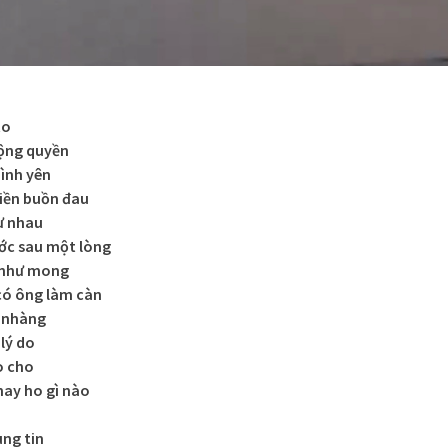
to
lộng quyền
ình yên
iền buồn đau
ư nhau
ớc sau một lòng
 như mong
có ông làm càn
g nhàng
lý do
o cho
hay ho gì nào
ung tin