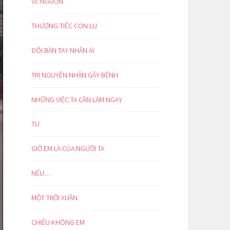
VỀ NGUỒN
THƯƠNG TIẾC CON LU
ĐÔI BÀN TAY NHÂN ÁI
TRỊ NGUYÊN NHÂN GÂY BỆNH
NHỮNG VIỆC TA CẦN LÀM NGAY
TU
GIỜ EM LÀ CỦA NGƯỜI TA
NẾU…
MỘT TRỜI XUÂN
CHIỀU KHÔNG EM