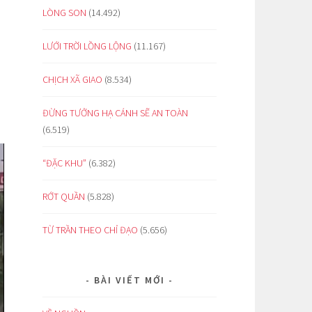
LÒNG SON
(14.492)
LƯỚI TRỜI LỒNG LỘNG
(11.167)
CHỊCH XÃ GIAO
(8.534)
ĐỪNG TƯỞNG HẠ CÁNH SẼ AN TOÀN
(6.519)
“ĐẶC KHU”
(6.382)
RỚT QUẦN
(5.828)
TỪ TRẦN THEO CHỈ ĐẠO
(5.656)
BÀI VIẾT MỚI