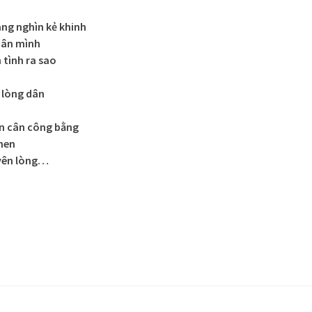
ng nghìn kẻ khinh
dân mình
 tình ra sao
 lòng dân
án cân công bằng
hen
 yên lòng…