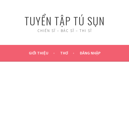
TUYỂN TẬP TÚ SỤN
CHIẾN SĨ – BÁC SĨ – THI SĨ
GIỚI THIỆU
THƠ
ĐĂNG NHẬP