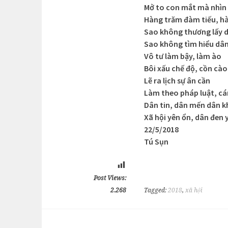
Mở to con mắt mà nhìn
Hàng trăm đàm tiếu, hà
Sao không thương lấy 
Sao không tìm hiểu dân
Vô tư làm bậy, làm ào
Bôi xấu chế độ, cồn cào
Lẽ ra lịch sự ân cần
Làm theo pháp luật, c
Dân tin, dân mến dân k
Xã hội yên ổn, dân đen
22/5/2018
Tú Sụn
Post Views:
2.268
Tagged:
2018
,
xã hội