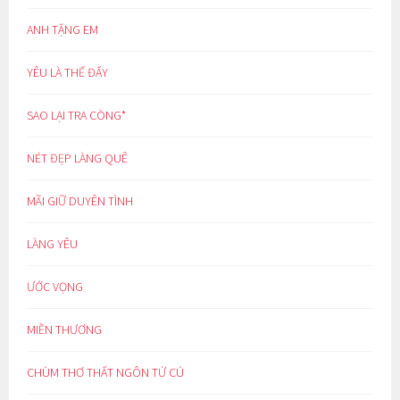
ANH TẶNG EM
YÊU LÀ THẾ ĐẤY
SAO LẠI TRA CÒNG*
NÉT ĐẸP LÀNG QUÊ
MÃI GIỮ DUYÊN TÌNH
LÀNG YÊU
ƯỚC VỌNG
MIỀN THƯƠNG
CHÙM THƠ THẤT NGÔN TỨ CÚ