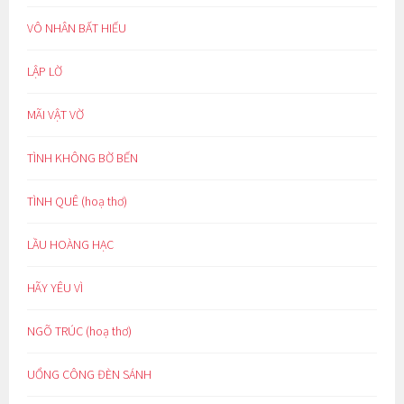
VÔ NHÂN BẤT HIẾU
LẬP LỜ
MÃI VẬT VỜ
TÌNH KHÔNG BỜ BẾN
TÌNH QUÊ (hoạ thơ)
LẦU HOÀNG HẠC
HÃY YÊU VÌ
NGÕ TRÚC (hoạ thơ)
UỔNG CÔNG ĐÈN SÁNH