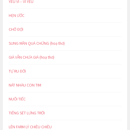
YÊU VÌ – VÌ YÊU
HẸN ƯỚC
CHỜ ĐỢI
SUNG MÃN QUÁ CHỪNG (hoạ thơ)
GIÀ VẪN CHƯA GIÀ (hoạ thơ)
TỰ RU ĐỜI
NÁT NHÀU CON TIM
NUỐI TIẾC
TIẾNG SÉT LƯNG TRỜI
LÊN FARM LÝ CHIỀU CHIỀU