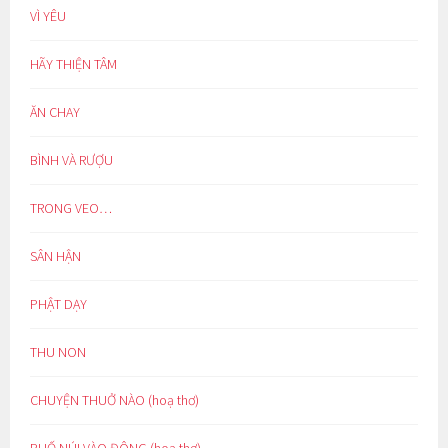
VÌ YÊU
HÃY THIỆN TÂM
ĂN CHAY
BÌNH VÀ RƯỢU
TRONG VEO…
SÂN HẬN
PHẬT DẠY
THU NON
CHUYỆN THUỞ NÀO (hoạ thơ)
PHỐ NÚI VÀO ĐÔNG (hoạ thơ)