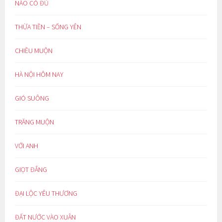
NÀO CÓ ĐỦ
THỪA TIỀN – SỐNG YÊN
CHIỀU MUỘN
HÀ NỘI HÔM NAY
GIÓ SUÔNG
TRĂNG MUỘN
VỚI ANH
GIỌT ĐẮNG
ĐẠI LỘC YÊU THƯƠNG
ĐẤT NƯỚC VÀO XUÂN