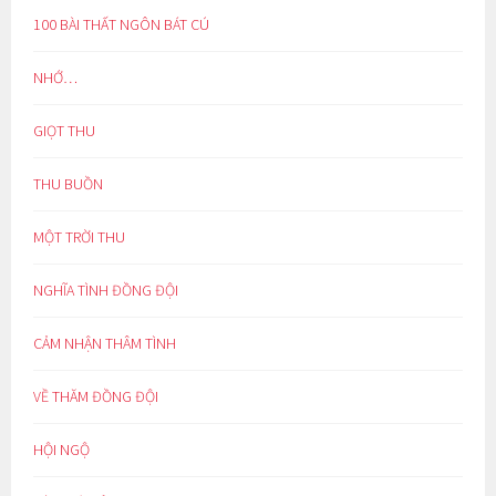
100 BÀI THẤT NGÔN BÁT CÚ
NHỚ…
GIỌT THU
THU BUỒN
MỘT TRỜI THU
NGHĨA TÌNH ĐỒNG ĐỘI
CẢM NHẬN THÂM TÌNH
VỀ THĂM ĐỒNG ĐỘI
HỘI NGỘ