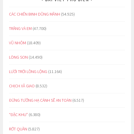
CÁC CHIẾN BINH DŨNG MÃNH
(54.925)
TRĂNG VÀ EM
(47.700)
VŨ NHÔM
(18.409)
LÒNG SON
(14.490)
LƯỚI TRỜI LỒNG LỘNG
(11.164)
CHỊCH XÃ GIAO
(8.532)
ĐỪNG TƯỞNG HẠ CÁNH SẼ AN TOÀN
(6.517)
“ĐẶC KHU”
(6.380)
RỚT QUẦN
(5.827)