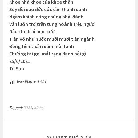
Khoe nhà khoe của khoe thân
Suy đồi đạo đức cóc cần thanh danh
Ngầm khinh công chúng phải đành
Vẫn luôn trơ trẽn tung hoành trêu ngươi
Dẫu cho bỉ ổi nực cười
Tiền vô như nước mười mươi tiền ngành
Đồng tiền thấm đẫm mùi tanh
Chướng tai gai mắt rạng danh nỗi gì
25/6/2021
Tú Sụn
Post Views:
1.201
Tagged:
2021
,
xã hội
BÀI VIẾT PHỔ BIẾN