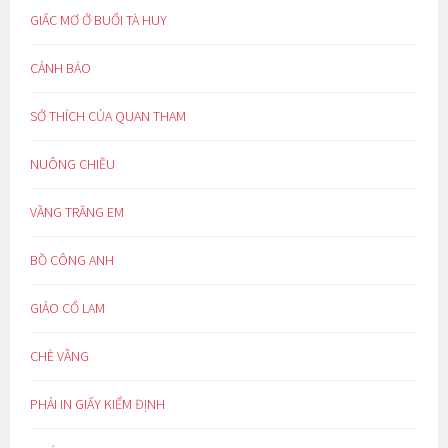
GIẤC MƠ Ở BUỔI TÀ HUY
CẢNH BÁO
SỞ THÍCH CỦA QUAN THAM
NUÔNG CHIỀU
VẦNG TRĂNG EM
BỒ CÔNG ANH
GIẢO CỔ LAM
CHÈ VẰNG
PHẢI IN GIẤY KIỂM ĐỊNH