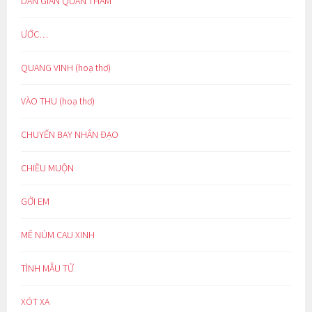
DÂN GIAN QUAN THAM*
ƯỚC…
QUANG VINH (hoạ thơ)
VÀO THU (hoạ thơ)
CHUYẾN BAY NHÂN ĐẠO
CHIỀU MUỘN
GỞI EM
MÊ NÚM CAU XINH
TÌNH MẪU TỬ
XÓT XA