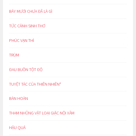
BẢY MƯƠI CHƯA ĐÃ LÀ GÌ
TỨC CẢNH SINH THƠ
PHÚC VẠN THÌ
TRÙM
ĐAU BUỒN TỘT ĐỘ
TUYỆT TÁC CỦA THIÊN NHIÊN*
BÀN HOÀN
THAM NHŨNG VẶT LOẠI GIẶC NỘI XÂM
HẬU QUẢ