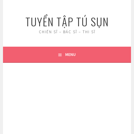
Skip
to
TUYỂN TẬP TÚ SỤN
content
CHIẾN SĨ – BÁC SĨ – THI SĨ
MENU