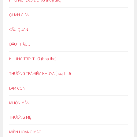
QUAN GIAN
CẨU QUAN
ĐẤU THẦU…
KHUNG TRỜI THƠ (hoạ thơ)
THƯỞNG TRÀ ĐÊM KHUYA (hoạ thơ)
LÀM CON
MUỘN MẰN
THƯƠNG MẸ
MIỀN HOANG MẠC