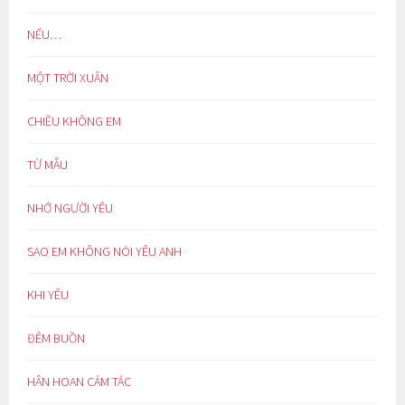
NẾU…
MỘT TRỜI XUÂN
CHIỀU KHÔNG EM
TỪ MẪU
NHỚ NGƯỜI YÊU
SAO EM KHÔNG NÓI YÊU ANH
KHI YÊU
ĐÊM BUỒN
HÂN HOAN CẢM TÁC