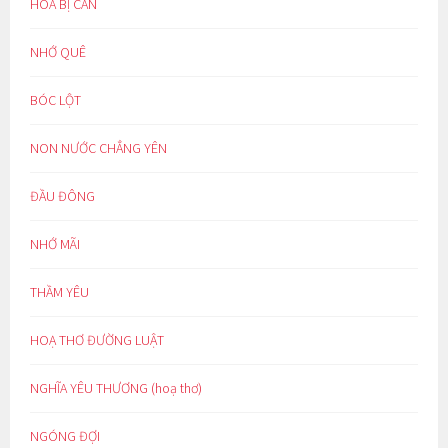
HOÁ BỊ CAN
NHỚ QUÊ
BÓC LỘT
NON NƯỚC CHẲNG YÊN
ĐẦU ĐÔNG
NHỚ MÃI
THẦM YÊU
HOẠ THƠ ĐƯỜNG LUẬT
NGHĨA YÊU THƯƠNG (hoạ thơ)
NGÓNG ĐỢI