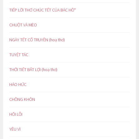
TIẾP LỜI THƠ CHÚC TẾT CỦA BÁC HỒ*
CHUỘT VÀ MÈO
NGÀY TẾT CỔ TRUYỀN (hoạ thơ)
TUYỆT TÁC
THỜI TIẾT BẤT LỢI (hoạ thơ)
HÁO HỨC
CHỒNG KHÔN
HỐI LỖI
YÊU VÌ