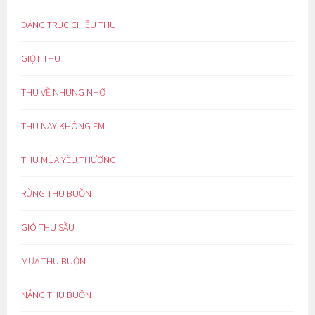
DÁNG TRÚC CHIỀU THU
GIỌT THU
THU VỀ NHUNG NHỚ
THU NÀY KHÔNG EM
THU MÙA YÊU THƯƠNG
RỪNG THU BUỒN
GIÓ THU SẦU
MƯA THU BUỒN
NẮNG THU BUỒN