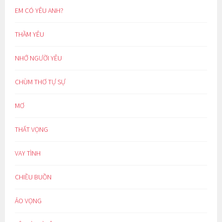
EM CÓ YÊU ANH?
THẦM YÊU
NHỚ NGƯỜI YÊU
CHÙM THƠ TỰ SỰ
MƠ
THẤT VỌNG
VAY TÌNH
CHIỀU BUỒN
ẢO VỌNG