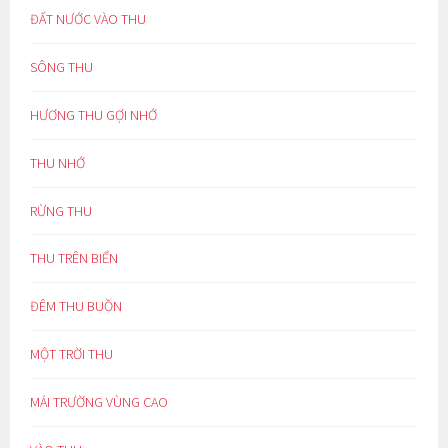
ĐẤT NƯỚC VÀO THU
SÔNG THU
HƯƠNG THU GỢI NHỚ
THU NHỚ
RỪNG THU
THU TRÊN BIỂN
ĐÊM THU BUỒN
MỘT TRỜI THU
MÁI TRƯỜNG VÙNG CAO