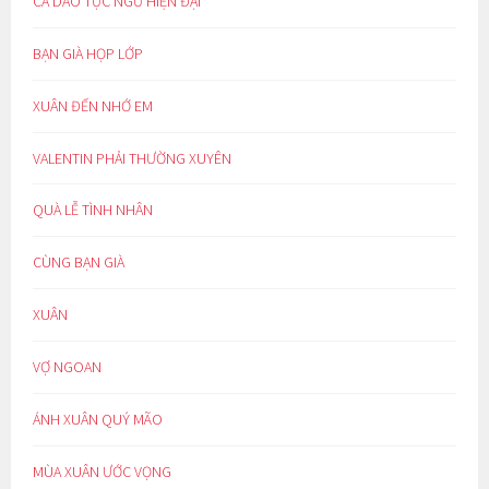
CA DAO TỤC NGỮ HIỆN ĐẠI
BẠN GIÀ HỌP LỚP
XUÂN ĐẾN NHỚ EM
VALENTIN PHẢI THƯỜNG XUYÊN
QUÀ LỄ TÌNH NHÂN
CÙNG BẠN GIÀ
XUÂN
VỢ NGOAN
ÁNH XUÂN QUÝ MÃO
MÙA XUÂN ƯỚC VỌNG