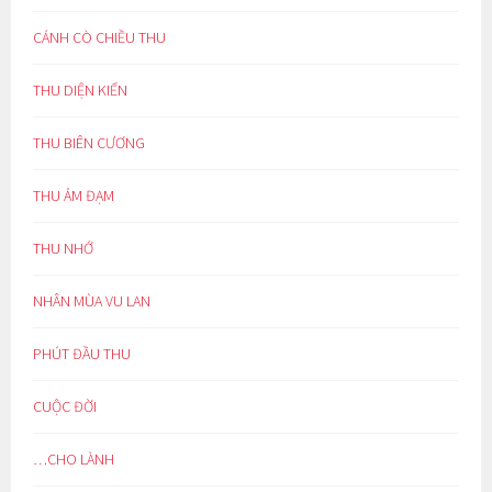
CÁNH CÒ CHIỀU THU
THU DIỆN KIẾN
THU BIÊN CƯƠNG
THU ẢM ĐẠM
THU NHỚ
NHÂN MÙA VU LAN
PHÚT ĐẦU THU
CUỘC ĐỜI
…CHO LÀNH