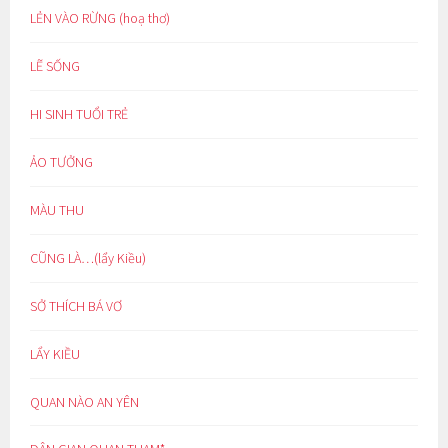
LẺN VÀO RỪNG (hoạ thơ)
LẼ SỐNG
HI SINH TUỔI TRẺ
ẢO TƯỞNG
MÀU THU
CŨNG LÀ…(lẩy Kiều)
SỞ THÍCH BÁ VƠ
LẨY KIỀU
QUAN NÀO AN YÊN