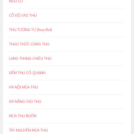
NGÓ LƠ
CỔ ĐỘ VÀO THU
THU TƯƠNG TƯ (hoạ thơ)
THAO THỨC CÙNG THU
LANG THANG CHIỀU THU
ĐÊM THU CÔ QUẠNH
HÀ NỘI MÙA THU
ĐÀ NẴNG VÀO THU
MƯA THU BUỒN
TÂY NGUYÊN MÙA THU