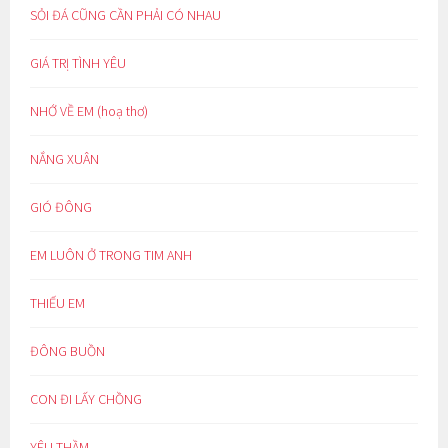
SỎI ĐÁ CŨNG CẦN PHẢI CÓ NHAU
GIÁ TRỊ TÌNH YÊU
NHỚ VỀ EM (hoạ thơ)
NẮNG XUÂN
GIÓ ĐÔNG
EM LUÔN Ở TRONG TIM ANH
THIẾU EM
ĐÔNG BUỒN
CON ĐI LẤY CHỒNG
YÊU THẦM