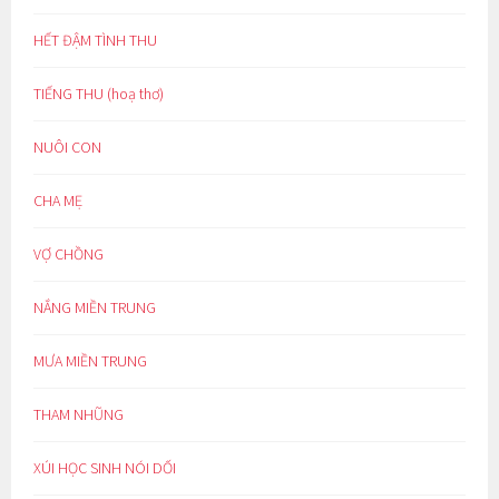
HẾT ĐẬM TÌNH THU
TIẾNG THU (hoạ thơ)
NUÔI CON
CHA MẸ
VỢ CHỒNG
NẮNG MIỀN TRUNG
MƯA MIỀN TRUNG
THAM NHŨNG
XÚI HỌC SINH NÓI DỐI