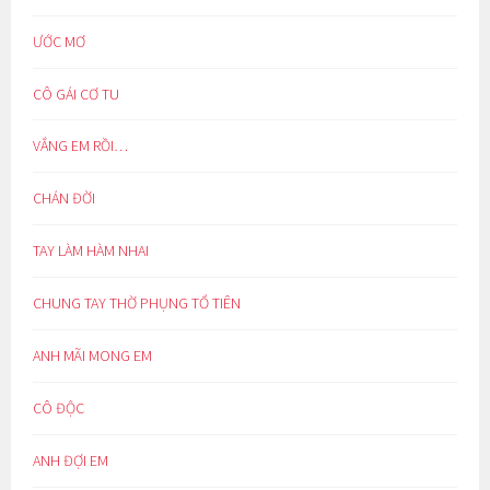
ƯỚC MƠ
CÔ GÁI CƠ TU
VẮNG EM RỒI…
CHÁN ĐỜI
TAY LÀM HÀM NHAI
CHUNG TAY THỜ PHỤNG TỔ TIÊN
ANH MÃI MONG EM
CÔ ĐỘC
ANH ĐỢI EM