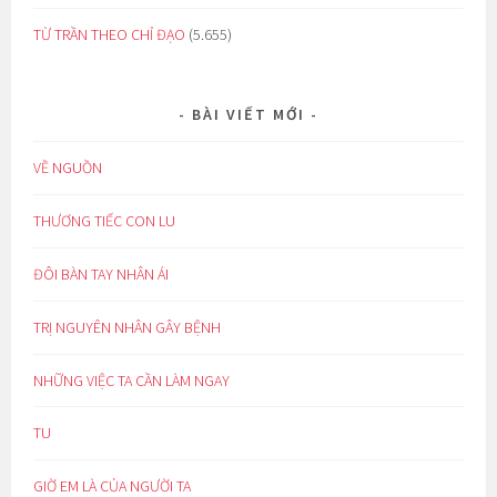
TỪ TRẦN THEO CHỈ ĐẠO
(5.655)
BÀI VIẾT MỚI
VỀ NGUỒN
THƯƠNG TIẾC CON LU
ĐÔI BÀN TAY NHÂN ÁI
TRỊ NGUYÊN NHÂN GÂY BỆNH
NHỮNG VIỆC TA CẦN LÀM NGAY
TU
GIỜ EM LÀ CỦA NGƯỜI TA