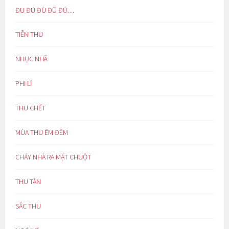
ĐU ĐÚ ĐÙ ĐŨ ĐỦ…
TIỄN THU
NHỤC NHÃ
PHI LÍ
THU CHẾT
MÙA THU ÊM ĐỀM
CHÁY NHÀ RA MẶT CHUỘT
THU TÀN
SẮC THU