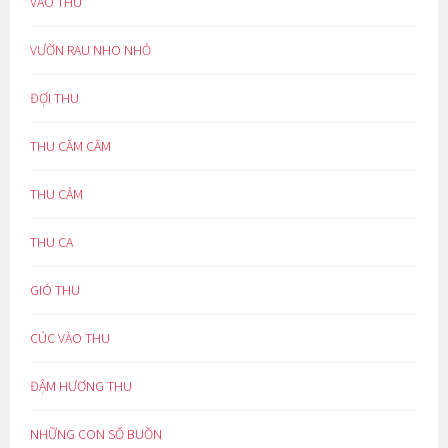
VÀO THU
VƯỜN RAU NHO NHỎ
ĐỢI THU
THU CĂM CĂM
THU CẢM
THU CA
GIÓ THU
CÚC VÀO THU
ĐẬM HƯƠNG THU
NHỮNG CON SỐ BUỒN