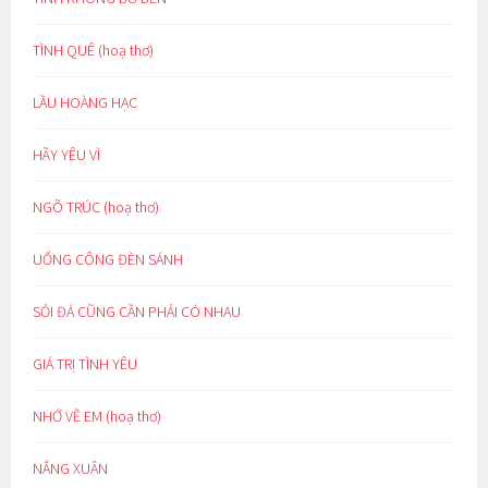
TÌNH QUÊ (hoạ thơ)
LẦU HOÀNG HẠC
HÃY YÊU VÌ
NGÕ TRÚC (hoạ thơ)
UỔNG CÔNG ĐÈN SÁNH
SỎI ĐÁ CŨNG CẦN PHẢI CÓ NHAU
GIÁ TRỊ TÌNH YÊU
NHỚ VỀ EM (hoạ thơ)
NẮNG XUÂN