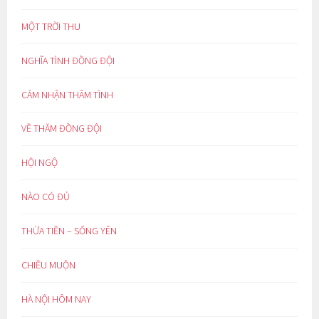
MỘT TRỜI THU
NGHĨA TÌNH ĐỒNG ĐỘI
CẢM NHẬN THÂM TÌNH
VỀ THĂM ĐỒNG ĐỘI
HỘI NGỘ
NÀO CÓ ĐỦ
THỪA TIỀN – SỐNG YÊN
CHIỀU MUỘN
HÀ NỘI HÔM NAY