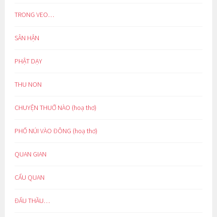
TRONG VEO…
SÂN HẬN
PHẬT DẠY
THU NON
CHUYỆN THUỞ NÀO (hoạ thơ)
PHỐ NÚI VÀO ĐÔNG (hoạ thơ)
QUAN GIAN
CẨU QUAN
ĐẤU THẦU…