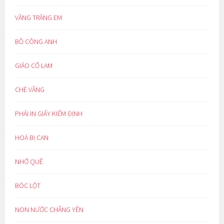
VẦNG TRĂNG EM
BỒ CÔNG ANH
GIẢO CỔ LAM
CHÈ VẰNG
PHẢI IN GIẤY KIỂM ĐỊNH
HOÁ BỊ CAN
NHỚ QUÊ
BÓC LỘT
NON NƯỚC CHẲNG YÊN