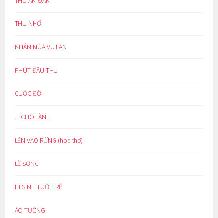
THU ẢM ĐẠM
THU NHỚ
NHÂN MÙA VU LAN
PHÚT ĐẦU THU
CUỘC ĐỜI
…CHO LÀNH
LẺN VÀO RỪNG (hoạ thơ)
LẼ SỐNG
HI SINH TUỔI TRẺ
ẢO TƯỞNG