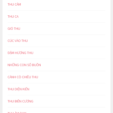
THU CẢM
THU CA
GIÓ THU
CÚC VÀO THU
ĐẬM HƯƠNG THU
NHỮNG CON SỐ BUỒN
CÁNH CÒ CHIỀU THU
THU DIỆN KIẾN
THU BIÊN CƯƠNG