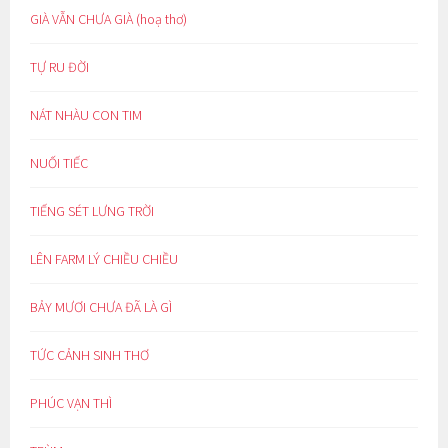
GIÀ VẪN CHƯA GIÀ (hoạ thơ)
TỰ RU ĐỜI
NÁT NHÀU CON TIM
NUỐI TIẾC
TIẾNG SÉT LƯNG TRỜI
LÊN FARM LÝ CHIỀU CHIỀU
BẢY MƯƠI CHƯA ĐÃ LÀ GÌ
TỨC CẢNH SINH THƠ
PHÚC VẠN THÌ