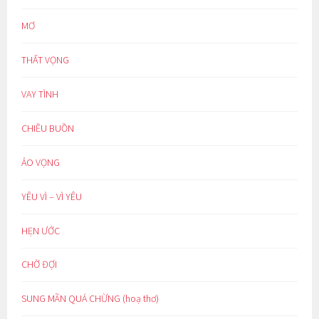
MƠ
THẤT VỌNG
VAY TÌNH
CHIỀU BUỒN
ẢO VỌNG
YÊU VÌ – VÌ YÊU
HẸN ƯỚC
CHỜ ĐỢI
SUNG MÃN QUÁ CHỪNG (hoạ thơ)