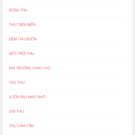
RỪNG THU
THU TRÊN BIỂN
ĐÊM THU BUỒN
MỘT TRỜI THU
MÁI TRƯỜNG VÙNG CAO
VÀO THU
VƯỜN RAU NHO NHỎ
ĐỢI THU
THU CĂM CĂM