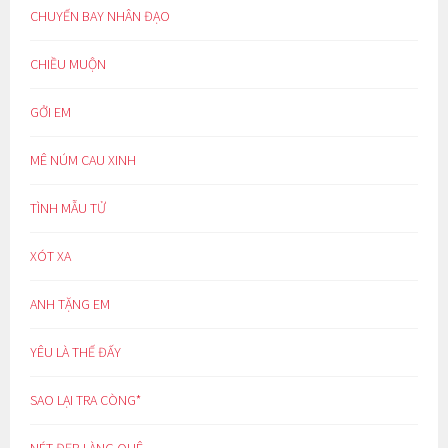
CHUYẾN BAY NHÂN ĐẠO
CHIỀU MUỘN
GỞI EM
MÊ NÚM CAU XINH
TÌNH MẪU TỬ
XÓT XA
ANH TẶNG EM
YÊU LÀ THẾ ĐẤY
SAO LẠI TRA CÒNG*
NÉT ĐẸP LÀNG QUÊ