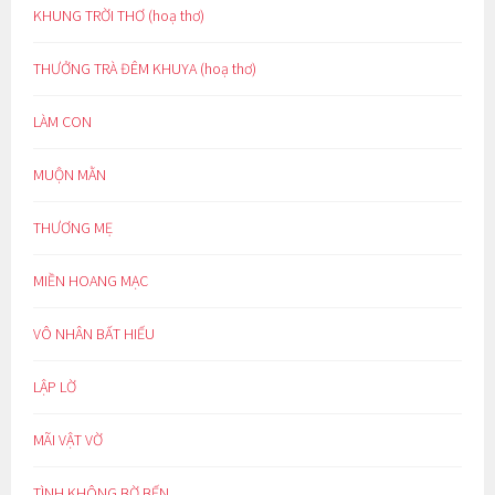
KHUNG TRỜI THƠ (hoạ thơ)
THƯỞNG TRÀ ĐÊM KHUYA (hoạ thơ)
LÀM CON
MUỘN MẰN
THƯƠNG MẸ
MIỀN HOANG MẠC
VÔ NHÂN BẤT HIẾU
LẬP LỜ
MÃI VẬT VỜ
TÌNH KHÔNG BỜ BẾN