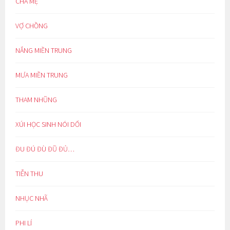
CHA MẸ
VỢ CHỒNG
NẮNG MIỀN TRUNG
MƯA MIỀN TRUNG
THAM NHŨNG
XÚI HỌC SINH NÓI DỐI
ĐU ĐÚ ĐÙ ĐŨ ĐỦ…
TIỄN THU
NHỤC NHÃ
PHI LÍ