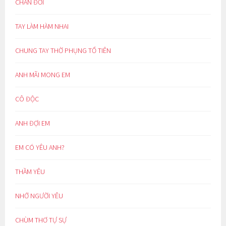
CHÁN ĐỜI
TAY LÀM HÀM NHAI
CHUNG TAY THỜ PHỤNG TỔ TIÊN
ANH MÃI MONG EM
CÔ ĐỘC
ANH ĐỢI EM
EM CÓ YÊU ANH?
THẦM YÊU
NHỚ NGƯỜI YÊU
CHÙM THƠ TỰ SỰ