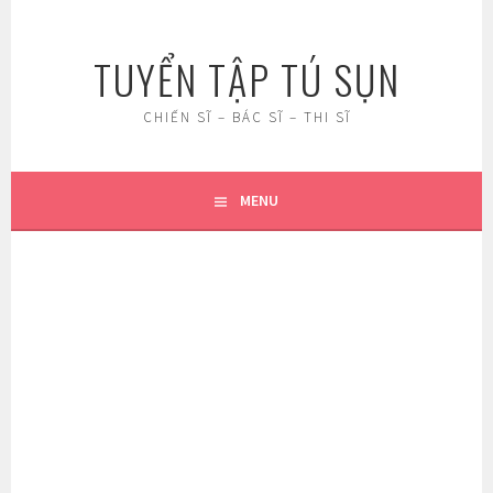
Skip
to
TUYỂN TẬP TÚ SỤN
content
CHIẾN SĨ – BÁC SĨ – THI SĨ
MENU