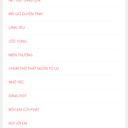
MÃI GIỮ DUYÊN TÌNH
LÀNG YÊU
ƯỚC VỌNG
MIỀN THƯƠNG
CHÙM THƠ THẤT NGÔN TỨ CÚ
NHỚ TIẾC
ĐẮNG ĐÓT
BÔI LEM CỬA PHẬT
NÓI VỚI EM