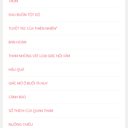
TRÙM
ĐAU BUỒN TỘT ĐỘ
TUYỆT TÁC CỦA THIÊN NHIÊN*
BÀN HOÀN
THAM NHŨNG VẶT LOẠI GIẶC NỘI XÂM
HẬU QUẢ
GIẤC MƠ Ở BUỔI TÀ HUY
CẢNH BÁO
SỞ THÍCH CỦA QUAN THAM
NUÔNG CHIỀU