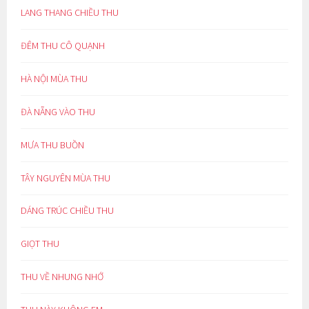
LANG THANG CHIỀU THU
ĐÊM THU CÔ QUẠNH
HÀ NỘI MÙA THU
ĐÀ NẴNG VÀO THU
MƯA THU BUỒN
TÂY NGUYÊN MÙA THU
DÁNG TRÚC CHIỀU THU
GIỌT THU
THU VỀ NHUNG NHỚ