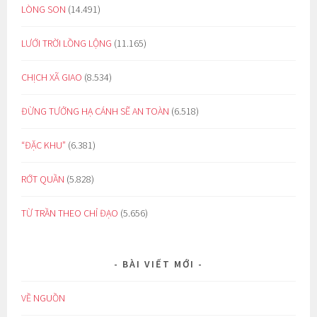
LÒNG SON
(14.491)
LƯỚI TRỜI LỒNG LỘNG
(11.165)
CHỊCH XÃ GIAO
(8.534)
ĐỪNG TƯỞNG HẠ CÁNH SẼ AN TOÀN
(6.518)
“ĐẶC KHU”
(6.381)
RỚT QUẦN
(5.828)
TỪ TRẦN THEO CHỈ ĐẠO
(5.656)
BÀI VIẾT MỚI
VỀ NGUỒN