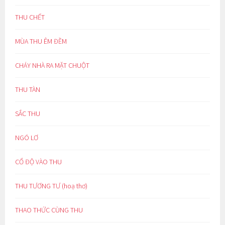
THU CHẾT
MÙA THU ÊM ĐỀM
CHÁY NHÀ RA MẶT CHUỘT
THU TÀN
SẮC THU
NGÓ LƠ
CỔ ĐỘ VÀO THU
THU TƯƠNG TƯ (hoạ thơ)
THAO THỨC CÙNG THU