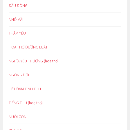
ĐẦU ĐÔNG
NHỚ MÃI
THẦM YÊU
HOẠ THƠ ĐƯỜNG LUẬT
NGHĨA YÊU THƯƠNG (hoạ thơ)
NGÓNG ĐỢI
HẾT ĐẬM TÌNH THU
TIẾNG THU (hoạ thơ)
NUÔI CON