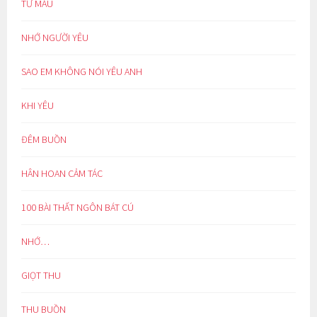
TỪ MẪU
NHỚ NGƯỜI YÊU
SAO EM KHÔNG NÓI YÊU ANH
KHI YÊU
ĐÊM BUỒN
HÂN HOAN CẢM TÁC
100 BÀI THẤT NGÔN BÁT CÚ
NHỚ…
GIỌT THU
THU BUỒN