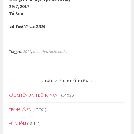
29/7/2017
Tú Sụn
Post Views:
2.029
Tagged:
2017
,
mùa thu
,
thiên nhiên
BÀI VIẾT PHỔ BIẾN
CÁC CHIẾN BINH DŨNG MÃNH
(54.926)
TRĂNG VÀ EM
(47.701)
VŨ NHÔM
(18.410)