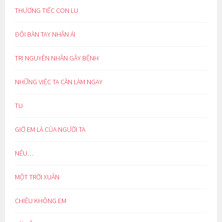
THƯƠNG TIẾC CON LU
ĐÔI BÀN TAY NHÂN ÁI
TRỊ NGUYÊN NHÂN GÂY BỆNH
NHỮNG VIỆC TA CẦN LÀM NGAY
TU
GIỜ EM LÀ CỦA NGƯỜI TA
NẾU…
MỘT TRỜI XUÂN
CHIỀU KHÔNG EM