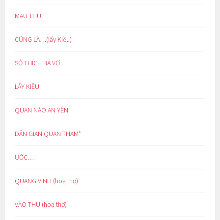
MÀU THU
CŨNG LÀ…(lẩy Kiều)
SỞ THÍCH BÁ VƠ
LẨY KIỀU
QUAN NÀO AN YÊN
DÂN GIAN QUAN THAM*
ƯỚC…
QUANG VINH (hoạ thơ)
VÀO THU (hoạ thơ)