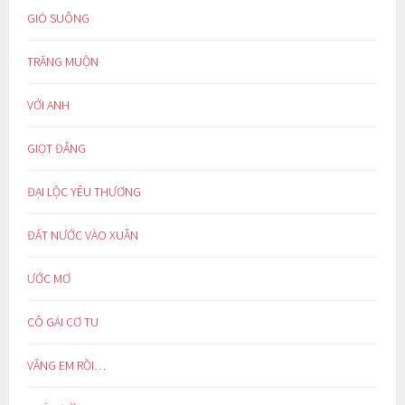
GIÓ SUÔNG
TRĂNG MUỘN
VỚI ANH
GIỌT ĐẮNG
ĐẠI LỘC YÊU THƯƠNG
ĐẤT NƯỚC VÀO XUÂN
ƯỚC MƠ
CÔ GÁI CƠ TU
VẮNG EM RỒI…