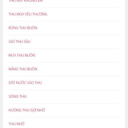
THU NÀY KHÔNG EM
THU MÙA YÊU THƯƠNG
RỪNG THU BUỒN
GIÓ THU SẦU
MƯA THU BUỒN
NẮNG THU BUỒN
ĐẤT NƯỚC VÀO THU
SÔNG THU
HƯƠNG THU GỢI NHỚ
THU NHỚ