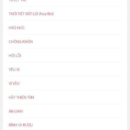
THỜI TIẾT BẤT LỢI (hoạ thơ)
HÁO HỨC
CHỒNG KHÔN
HỐI LỖI
YÊU VÌ
VÌ YÊU
HÃY THIỆN TÂM
ĂN CHAY
BÌNH VÀ RƯỢU