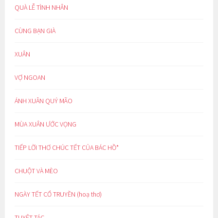
QUÀ LỄ TÌNH NHÂN
CÙNG BẠN GIÀ
XUÂN
VỢ NGOAN
ÁNH XUÂN QUÝ MÃO
MÙA XUÂN ƯỚC VỌNG
TIẾP LỜI THƠ CHÚC TẾT CỦA BÁC HỒ*
CHUỘT VÀ MÈO
NGÀY TẾT CỔ TRUYỀN (hoạ thơ)
TUYỆT TÁC