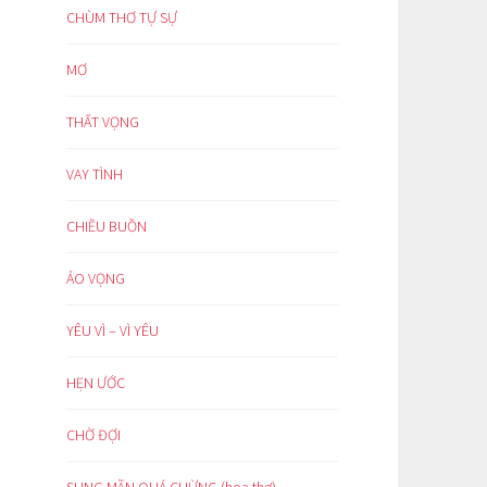
CHÙM THƠ TỰ SỰ
MƠ
THẤT VỌNG
VAY TÌNH
CHIỀU BUỒN
ẢO VỌNG
YÊU VÌ – VÌ YÊU
HẸN ƯỚC
CHỜ ĐỢI
SUNG MÃN QUÁ CHỪNG (hoạ thơ)