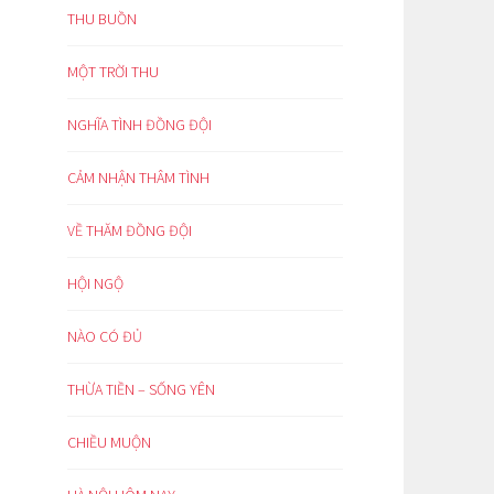
THU BUỒN
MỘT TRỜI THU
NGHĨA TÌNH ĐỒNG ĐỘI
CẢM NHẬN THÂM TÌNH
VỀ THĂM ĐỒNG ĐỘI
HỘI NGỘ
NÀO CÓ ĐỦ
THỪA TIỀN – SỐNG YÊN
CHIỀU MUỘN