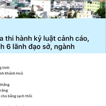
g Vinh
inh Khánh Hoà
 thằng
 răng
 cho bằng sạch thôi