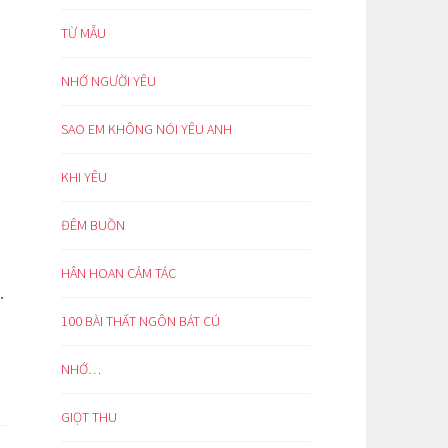
TỪ MẪU
NHỚ NGƯỜI YÊU
SAO EM KHÔNG NÓI YÊU ANH
KHI YÊU
ĐÊM BUỒN
HÂN HOAN CẢM TÁC
.
100 BÀI THẤT NGÔN BÁT CÚ
NHỚ…
GIỌT THU