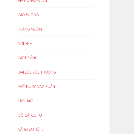
HÀ NỘI HÔM NAY
GIÓ SUÔNG
TRĂNG MUỘN
VỚI ANH
GIỌT ĐẮNG
ĐẠI LỘC YÊU THƯƠNG
ĐẤT NƯỚC VÀO XUÂN
ƯỚC MƠ
CÔ GÁI CƠ TU
VẮNG EM RỒI…