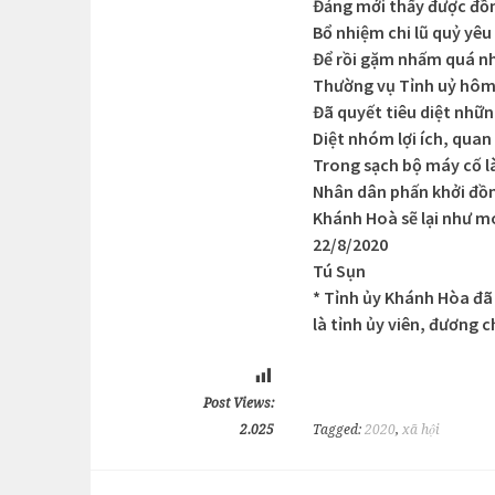
Đảng mới thấy được đồng
Bổ nhiệm chi lũ quỷ yêu
Để rồi gặm nhấm quá nh
Thường vụ Tỉnh uỷ hôm
Đã quyết tiêu diệt nhữ
Diệt nhóm lợi ích, qua
Trong sạch bộ máy cố 
Nhân dân phấn khởi đồ
Khánh Hoà sẽ lại như m
22/8/2020
Tú Sụn
* Tỉnh ủy Khánh Hòa đã 
là tỉnh ủy viên, đương 
Post Views:
2.025
Tagged:
2020
,
xã hội