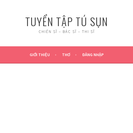
TUYỂN TẬP TÚ SỤN
CHIẾN SĨ – BÁC SĨ – THI SĨ
GIỚI THIỆU
THƠ
ĐĂNG NHẬP