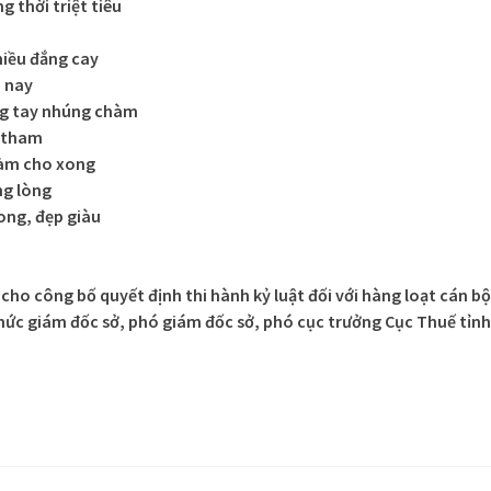
 thời triệt tiêu
iều đắng cay
 nay
ng tay nhúng chàm
n tham
làm cho xong
ng lòng
ong, đẹp giàu
cho công bố quyết định thi hành kỷ luật đối với hàng loạt cán bộ
chức giám đốc sở, phó giám đốc sở, phó cục trưởng Cục Thuế tỉnh