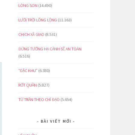
LÒNG SON
(14.490)
LƯỚI TRỜI LỒNG LỘNG
(11.163)
CHỊCH XÃ GIAO
(8.531)
ĐỪNG TƯỞNG HẠ CÁNH SẼ AN TOÀN
(6.516)
“ĐẶC KHU”
(6.380)
RỚT QUẦN
(5.827)
TỪ TRẦN THEO CHỈ ĐẠO
(5.654)
BÀI VIẾT MỚI