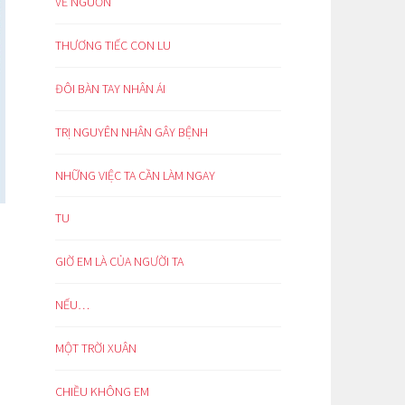
VỀ NGUỒN
THƯƠNG TIẾC CON LU
ĐÔI BÀN TAY NHÂN ÁI
TRỊ NGUYÊN NHÂN GÂY BỆNH
NHỮNG VIỆC TA CẦN LÀM NGAY
TU
GIỜ EM LÀ CỦA NGƯỜI TA
NẾU…
MỘT TRỜI XUÂN
CHIỀU KHÔNG EM