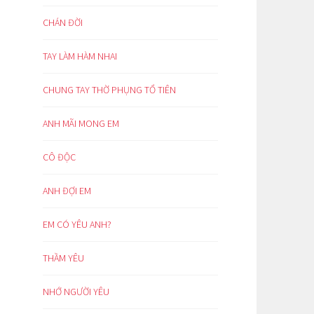
CHÁN ĐỜI
TAY LÀM HÀM NHAI
CHUNG TAY THỜ PHỤNG TỔ TIÊN
ANH MÃI MONG EM
CÔ ĐỘC
ANH ĐỢI EM
EM CÓ YÊU ANH?
THẦM YÊU
NHỚ NGƯỜI YÊU