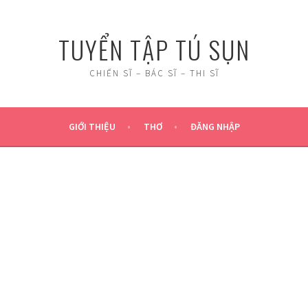
TUYỂN TẬP TÚ SỤN
CHIẾN SĨ – BÁC SĨ – THI SĨ
GIỚI THIỆU
THƠ
ĐĂNG NHẬP