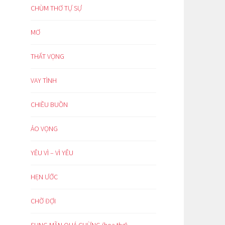
CHÙM THƠ TỰ SỰ
MƠ
THẤT VỌNG
VAY TÌNH
CHIỀU BUỒN
ẢO VỌNG
YÊU VÌ – VÌ YÊU
HẸN ƯỚC
CHỜ ĐỢI
SUNG MÃN QUÁ CHỪNG (hoạ thơ)