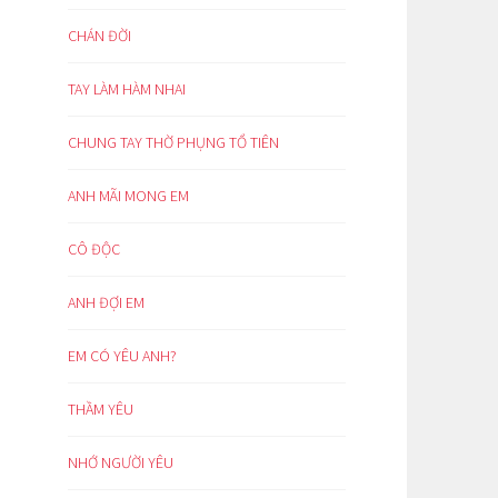
CHÁN ĐỜI
TAY LÀM HÀM NHAI
CHUNG TAY THỜ PHỤNG TỔ TIÊN
ANH MÃI MONG EM
CÔ ĐỘC
ANH ĐỢI EM
EM CÓ YÊU ANH?
THẦM YÊU
NHỚ NGƯỜI YÊU