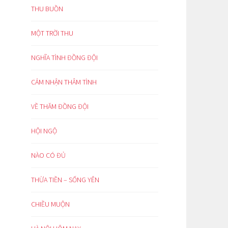
THU BUỒN
MỘT TRỜI THU
NGHĨA TÌNH ĐỒNG ĐỘI
CẢM NHẬN THÂM TÌNH
VỀ THĂM ĐỒNG ĐỘI
HỘI NGỘ
NÀO CÓ ĐỦ
THỪA TIỀN – SỐNG YÊN
CHIỀU MUỘN