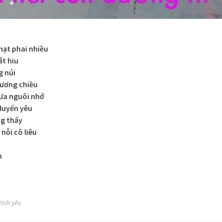
ạt phai nhiều
ắt hiu
g núi
sương chiều
ưa nguôi nhớ
 luyến yêu
ng thấy
nỗi cô liêu
n
tình yêu