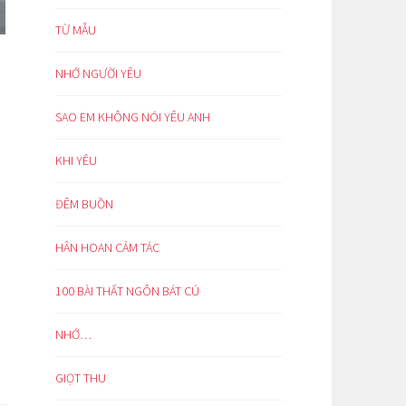
TỪ MẪU
NHỚ NGƯỜI YÊU
SAO EM KHÔNG NÓI YÊU ANH
KHI YÊU
ĐÊM BUỒN
HÂN HOAN CẢM TÁC
100 BÀI THẤT NGÔN BÁT CÚ
NHỚ…
GIỌT THU