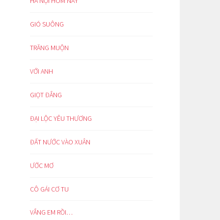
HÀ NỘI HÔM NAY
GIÓ SUÔNG
TRĂNG MUỘN
VỚI ANH
GIỌT ĐẮNG
ĐẠI LỘC YÊU THƯƠNG
ĐẤT NƯỚC VÀO XUÂN
ƯỚC MƠ
CÔ GÁI CƠ TU
VẮNG EM RỒI…