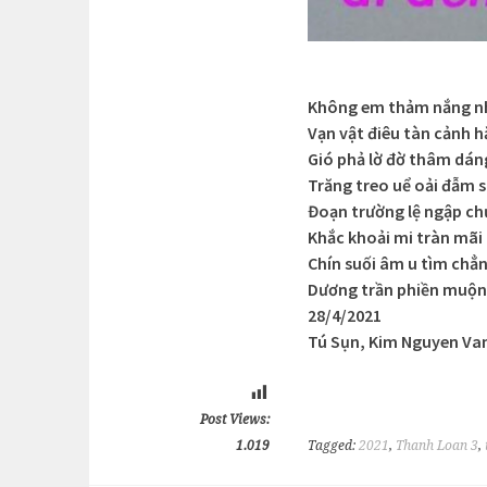
Không em thảm nắng nh
Vạn vật điêu tàn cảnh h
Gió phả lờ đờ thâm dán
Trăng treo uể oải đẫm 
Đoạn trường lệ ngập ch
Khắc khoải mi tràn mãi
Chín suối âm u tìm chẳ
Dương trần phiền muộn 
28/4/2021
Tú Sụn, Kim Nguyen Va
Post Views:
1.019
Tagged:
2021
,
Thanh Loan 3
,