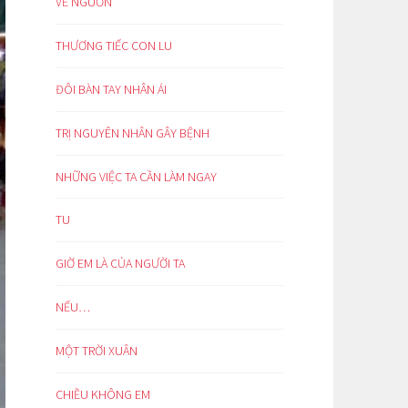
VỀ NGUỒN
THƯƠNG TIẾC CON LU
ĐÔI BÀN TAY NHÂN ÁI
TRỊ NGUYÊN NHÂN GÂY BỆNH
NHỮNG VIỆC TA CẦN LÀM NGAY
TU
GIỜ EM LÀ CỦA NGƯỜI TA
NẾU…
MỘT TRỜI XUÂN
CHIỀU KHÔNG EM