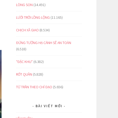
LÒNG SON
(14.491)
LƯỚI TRỜI LỒNG LỘNG
(11.165)
CHỊCH XÃ GIAO
(8.534)
ĐỪNG TƯỞNG HẠ CÁNH SẼ AN TOÀN
(6.518)
“ĐẶC KHU”
(6.382)
RỚT QUẦN
(5.828)
TỪ TRẦN THEO CHỈ ĐẠO
(5.656)
BÀI VIẾT MỚI