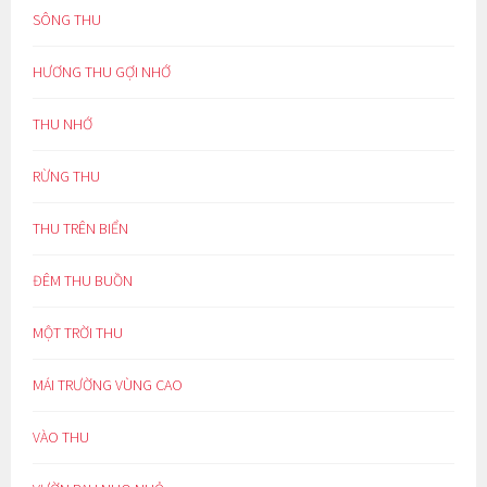
SÔNG THU
HƯƠNG THU GỢI NHỚ
THU NHỚ
RỪNG THU
THU TRÊN BIỂN
ĐÊM THU BUỒN
MỘT TRỜI THU
MÁI TRƯỜNG VÙNG CAO
VÀO THU