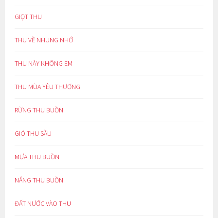
GIỌT THU
THU VỀ NHUNG NHỚ
THU NÀY KHÔNG EM
THU MÙA YÊU THƯƠNG
RỪNG THU BUỒN
GIÓ THU SẦU
MƯA THU BUỒN
NẮNG THU BUỒN
ĐẤT NƯỚC VÀO THU