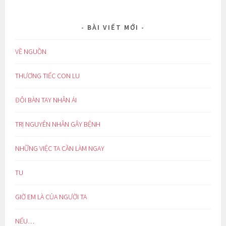
BÀI VIẾT MỚI
VỀ NGUỒN
THƯƠNG TIẾC CON LU
ĐÔI BÀN TAY NHÂN ÁI
TRỊ NGUYÊN NHÂN GÂY BỆNH
NHỮNG VIỆC TA CẦN LÀM NGAY
TU
GIỜ EM LÀ CỦA NGƯỜI TA
NẾU…