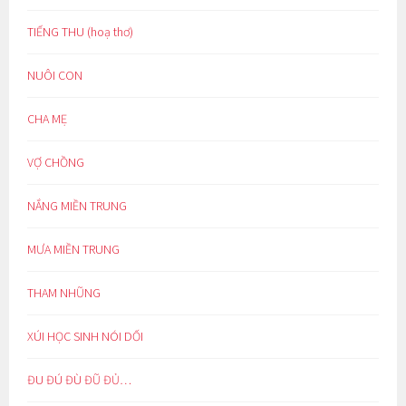
TIẾNG THU (hoạ thơ)
NUÔI CON
CHA MẸ
VỢ CHỒNG
NẮNG MIỀN TRUNG
MƯA MIỀN TRUNG
THAM NHŨNG
XÚI HỌC SINH NÓI DỐI
ĐU ĐÚ ĐÙ ĐŨ ĐỦ…