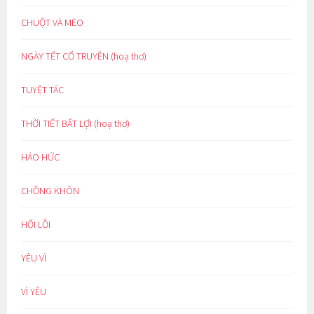
CHUỘT VÀ MÈO
NGÀY TẾT CỔ TRUYỀN (hoạ thơ)
TUYỆT TÁC
THỜI TIẾT BẤT LỢI (hoạ thơ)
HÁO HỨC
CHỒNG KHÔN
HỐI LỖI
YÊU VÌ
VÌ YÊU