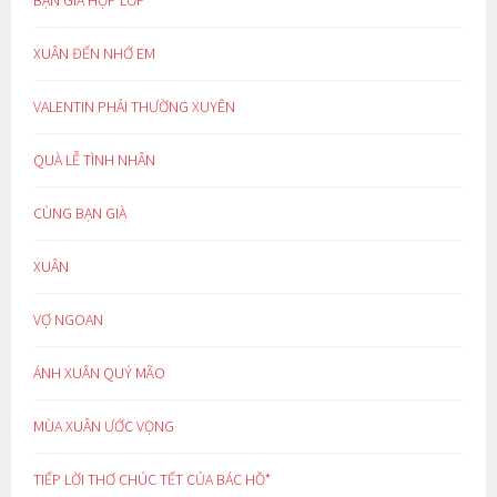
BẠN GIÀ HỌP LỚP
XUÂN ĐẾN NHỚ EM
VALENTIN PHẢI THƯỜNG XUYÊN
QUÀ LỄ TÌNH NHÂN
CÙNG BẠN GIÀ
XUÂN
VỢ NGOAN
ÁNH XUÂN QUÝ MÃO
MÙA XUÂN ƯỚC VỌNG
TIẾP LỜI THƠ CHÚC TẾT CỦA BÁC HỒ*