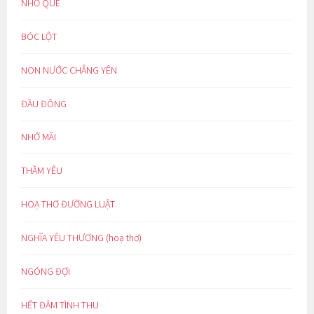
NHỚ QUÊ
BÓC LỘT
NON NƯỚC CHẲNG YÊN
ĐẦU ĐÔNG
NHỚ MÃI
THẦM YÊU
HOẠ THƠ ĐƯỜNG LUẬT
NGHĨA YÊU THƯƠNG (hoạ thơ)
NGÓNG ĐỢI
HẾT ĐẬM TÌNH THU