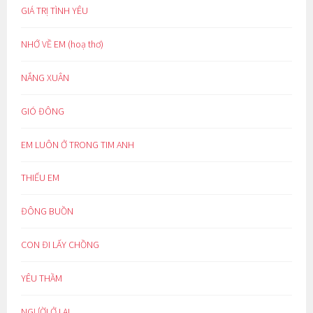
GIÁ TRỊ TÌNH YÊU
NHỚ VỀ EM (hoạ thơ)
NẮNG XUÂN
GIÓ ĐÔNG
EM LUÔN Ở TRONG TIM ANH
THIẾU EM
ĐÔNG BUỒN
CON ĐI LẤY CHỒNG
YÊU THẦM
NGƯỜI Ở LẠI