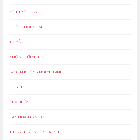
MỘT TRỜI XUÂN
CHIỀU KHÔNG EM
TỪ MẪU
NHỚ NGƯỜI YÊU
SAO EM KHÔNG NÓI YÊU ANH
KHI YÊU
ĐÊM BUỒN
HÂN HOAN CẢM TÁC
100 BÀI THẤT NGÔN BÁT CÚ