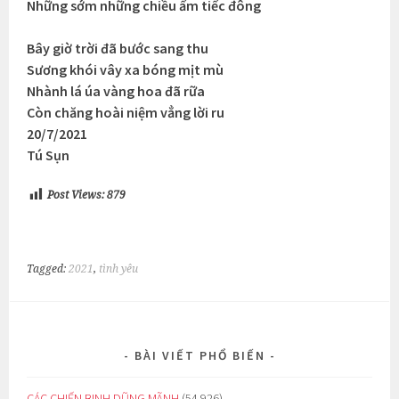
Những sớm những chiều ấm tiếc đông
Bây giờ trời đã bước sang thu
Sương khói vây xa bóng mịt mù
Nhành lá úa vàng hoa đã rữa
Còn chăng hoài niệm vẳng lời ru
20/7/2021
Tú Sụn
Post Views:
879
Tagged:
2021
,
tình yêu
BÀI VIẾT PHỔ BIẾN
CÁC CHIẾN BINH DŨNG MÃNH
(54.926)