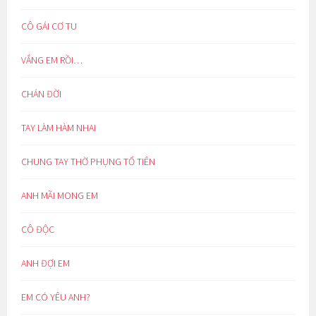
CÔ GÁI CƠ TU
VẮNG EM RỒI…
CHÁN ĐỜI
TAY LÀM HÀM NHAI
CHUNG TAY THỜ PHỤNG TỔ TIÊN
ANH MÃI MONG EM
CÔ ĐỘC
ANH ĐỢI EM
EM CÓ YÊU ANH?