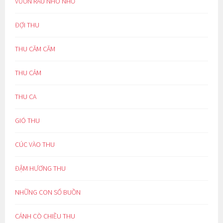
VƯỜN RAU NHO NHỎ
ĐỢI THU
THU CĂM CĂM
THU CẢM
THU CA
GIÓ THU
CÚC VÀO THU
ĐẬM HƯƠNG THU
NHỮNG CON SỐ BUỒN
CÁNH CÒ CHIỀU THU