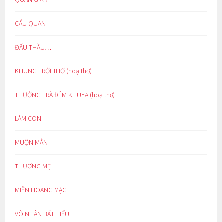
CẨU QUAN
ĐẤU THẦU…
KHUNG TRỜI THƠ (hoạ thơ)
THƯỞNG TRÀ ĐÊM KHUYA (hoạ thơ)
LÀM CON
MUỘN MẰN
THƯƠNG MẸ
MIỀN HOANG MẠC
VÔ NHÂN BẤT HIẾU