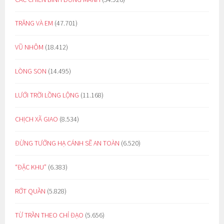
TRĂNG VÀ EM
(47.701)
VŨ NHÔM
(18.412)
LÒNG SON
(14.495)
LƯỚI TRỜI LỒNG LỘNG
(11.168)
CHỊCH XÃ GIAO
(8.534)
ĐỪNG TƯỞNG HẠ CÁNH SẼ AN TOÀN
(6.520)
“ĐẶC KHU”
(6.383)
RỚT QUẦN
(5.828)
TỪ TRẦN THEO CHỈ ĐẠO
(5.656)