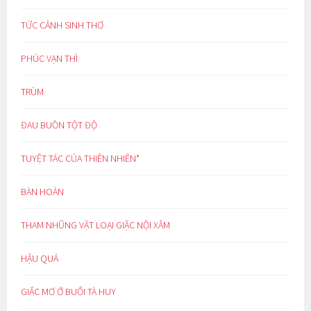
TỨC CẢNH SINH THƠ
PHÚC VẠN THÌ
TRÙM
ĐAU BUỒN TỘT ĐỘ
TUYỆT TÁC CỦA THIÊN NHIÊN*
BÀN HOÀN
THAM NHŨNG VẶT LOẠI GIẶC NỘI XÂM
HẬU QUẢ
GIẤC MƠ Ở BUỔI TÀ HUY