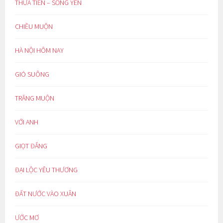
THỪA TIỀN – SỐNG YÊN
CHIỀU MUỘN
HÀ NỘI HÔM NAY
GIÓ SUÔNG
TRĂNG MUỘN
VỚI ANH
GIỌT ĐẮNG
ĐẠI LỘC YÊU THƯƠNG
ĐẤT NƯỚC VÀO XUÂN
ƯỚC MƠ