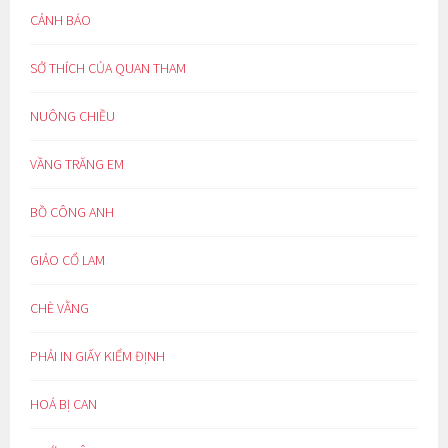
CẢNH BÁO
SỞ THÍCH CỦA QUAN THAM
NUÔNG CHIỀU
VẦNG TRĂNG EM
BỒ CÔNG ANH
GIẢO CỔ LAM
CHÈ VẰNG
PHẢI IN GIẤY KIỂM ĐỊNH
HOÁ BỊ CAN