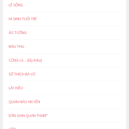
LẼ SỐNG
HI SINH TUỔI TRẺ
ẢO TƯỞNG
MÀU THU
CŨNG LÀ…(lẩy Kiều)
SỞ THÍCH BÁ VƠ
LẨY KIỀU
QUAN NÀO AN YÊN
DÂN GIAN QUAN THAM*