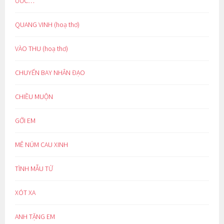
ƯỚC…
QUANG VINH (hoạ thơ)
VÀO THU (hoạ thơ)
CHUYẾN BAY NHÂN ĐẠO
CHIỀU MUỘN
GỞI EM
MÊ NÚM CAU XINH
TÌNH MẪU TỬ
XÓT XA
ANH TẶNG EM