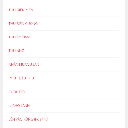
THU DIỆN KIẾN
THU BIÊN CƯƠNG
THU ẢM ĐẠM
THU NHỚ
NHÂN MÙA VU LAN
PHÚT ĐẦU THU
CUỘC ĐỜI
…CHO LÀNH
LẺN VÀO RỪNG (hoạ thơ)