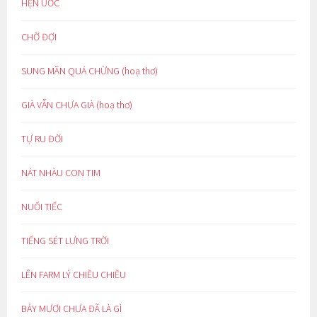
HẸN ƯỚC
CHỜ ĐỢI
SUNG MÃN QUÁ CHỪNG (hoạ thơ)
GIÀ VẪN CHƯA GIÀ (hoạ thơ)
TỰ RU ĐỜI
NÁT NHÀU CON TIM
NUỐI TIẾC
TIẾNG SÉT LƯNG TRỜI
LÊN FARM LÝ CHIỀU CHIỀU
BẢY MƯƠI CHƯA ĐÃ LÀ GÌ