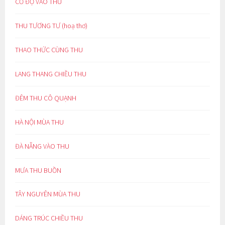
CỔ ĐỘ VÀO THU
THU TƯƠNG TƯ (hoạ thơ)
THAO THỨC CÙNG THU
LANG THANG CHIỀU THU
ĐÊM THU CÔ QUẠNH
HÀ NỘI MÙA THU
ĐÀ NẴNG VÀO THU
MƯA THU BUỒN
TÂY NGUYÊN MÙA THU
DÁNG TRÚC CHIỀU THU