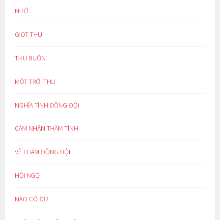
NHỚ…
GIỌT THU
THU BUỒN
MỘT TRỜI THU
NGHĨA TÌNH ĐỒNG ĐỘI
CẢM NHẬN THÂM TÌNH
VỀ THĂM ĐỒNG ĐỘI
HỘI NGỘ
NÀO CÓ ĐỦ