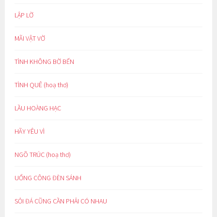
LẬP LỜ
MÃI VẬT VỜ
TÌNH KHÔNG BỜ BẾN
TÌNH QUÊ (hoạ thơ)
LẦU HOÀNG HẠC
HÃY YÊU VÌ
NGÕ TRÚC (hoạ thơ)
UỔNG CÔNG ĐÈN SÁNH
SỎI ĐÁ CŨNG CẦN PHẢI CÓ NHAU