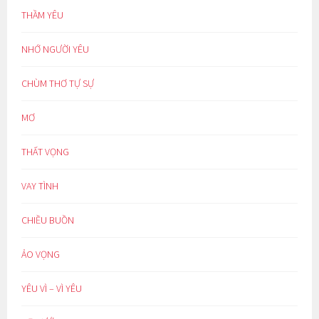
THẦM YÊU
NHỚ NGƯỜI YÊU
CHÙM THƠ TỰ SỰ
MƠ
THẤT VỌNG
VAY TÌNH
CHIỀU BUỒN
ẢO VỌNG
YÊU VÌ – VÌ YÊU