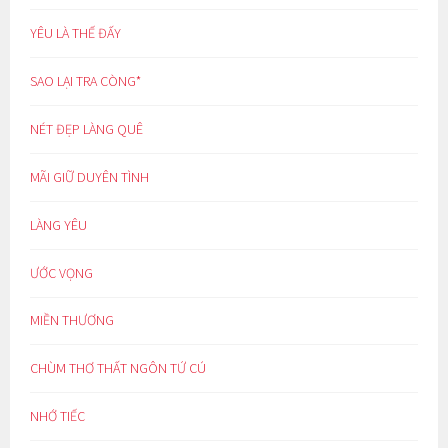
YÊU LÀ THẾ ĐẤY
SAO LẠI TRA CÒNG*
NÉT ĐẸP LÀNG QUÊ
MÃI GIỮ DUYÊN TÌNH
LÀNG YÊU
ƯỚC VỌNG
MIỀN THƯƠNG
CHÙM THƠ THẤT NGÔN TỨ CÚ
NHỚ TIẾC