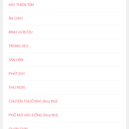
HÃY THIỆN TÂM
ĂN CHAY
BÌNH VÀ RƯỢU
TRONG VEO…
SÂN HẬN
PHẬT DẠY
THU NON
CHUYỆN THUỞ NÀO (hoạ thơ)
PHỐ NÚI VÀO ĐÔNG (hoạ thơ)
QUAN GIAN