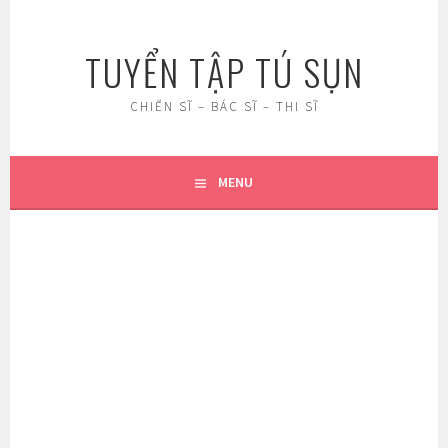
Skip
to
TUYỂN TẬP TÚ SỤN
content
CHIẾN SĨ – BÁC SĨ – THI SĨ
MENU