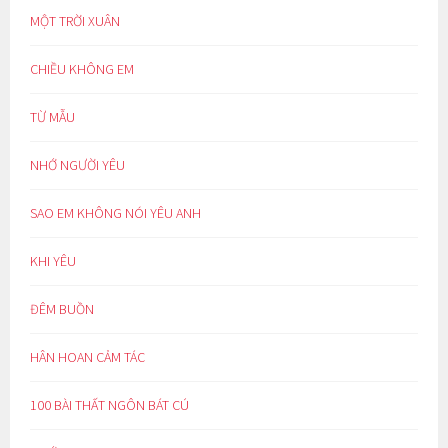
MỘT TRỜI XUÂN
CHIỀU KHÔNG EM
TỪ MẪU
NHỚ NGƯỜI YÊU
SAO EM KHÔNG NÓI YÊU ANH
KHI YÊU
ĐÊM BUỒN
HÂN HOAN CẢM TÁC
100 BÀI THẤT NGÔN BÁT CÚ