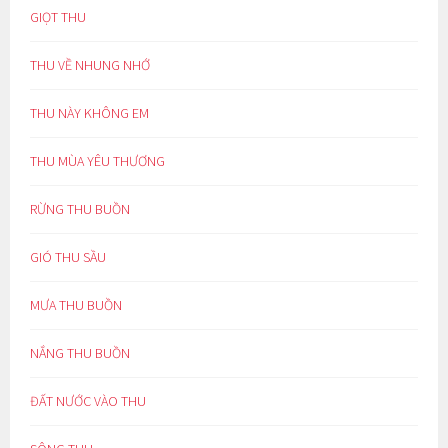
GIỌT THU
THU VỀ NHUNG NHỚ
THU NÀY KHÔNG EM
THU MÙA YÊU THƯƠNG
RỪNG THU BUỒN
GIÓ THU SẦU
MƯA THU BUỒN
NẮNG THU BUỒN
ĐẤT NƯỚC VÀO THU