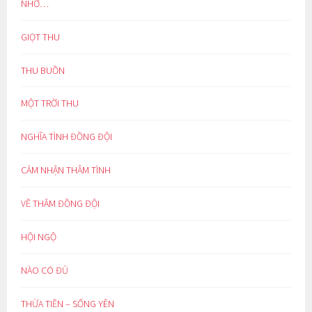
NHỚ…
GIỌT THU
THU BUỒN
MỘT TRỜI THU
NGHĨA TÌNH ĐỒNG ĐỘI
CẢM NHẬN THÂM TÌNH
VỀ THĂM ĐỒNG ĐỘI
HỘI NGỘ
NÀO CÓ ĐỦ
THỪA TIỀN – SỐNG YÊN