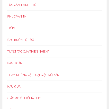
TỨC CẢNH SINH THƠ
PHÚC VẠN THÌ
TRÙM
ĐAU BUỒN TỘT ĐỘ
TUYỆT TÁC CỦA THIÊN NHIÊN*
BÀN HOÀN
THAM NHŨNG VẶT LOẠI GIẶC NỘI XÂM
HẬU QUẢ
GIẤC MƠ Ở BUỔI TÀ HUY