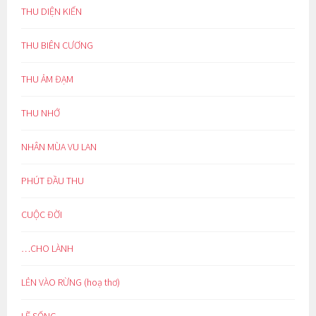
THU DIỆN KIẾN
THU BIÊN CƯƠNG
THU ẢM ĐẠM
THU NHỚ
NHÂN MÙA VU LAN
PHÚT ĐẦU THU
CUỘC ĐỜI
…CHO LÀNH
LẺN VÀO RỪNG (hoạ thơ)