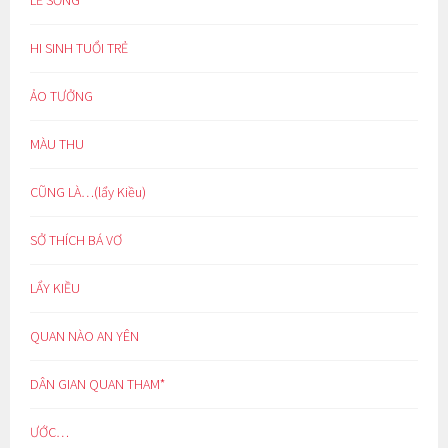
LẼ SỐNG
HI SINH TUỔI TRẺ
ẢO TƯỞNG
MÀU THU
CŨNG LÀ…(lẩy Kiều)
SỞ THÍCH BÁ VƠ
LẨY KIỀU
QUAN NÀO AN YÊN
DÂN GIAN QUAN THAM*
ƯỚC…