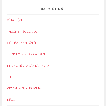
BÀI VIẾT MỚI
VỀ NGUỒN
THƯƠNG TIẾC CON LU
ĐÔI BÀN TAY NHÂN ÁI
TRỊ NGUYÊN NHÂN GÂY BỆNH
NHỮNG VIỆC TA CẦN LÀM NGAY
TU
GIỜ EM LÀ CỦA NGƯỜI TA
NẾU…