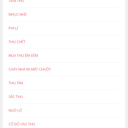
TIỄN THU
NHỤC NHÃ
PHI LÍ
THU CHẾT
MÙA THU ÊM ĐỀM
CHÁY NHÀ RA MẶT CHUỘT
THU TÀN
SẮC THU
NGÓ LƠ
CỔ ĐỘ VÀO THU