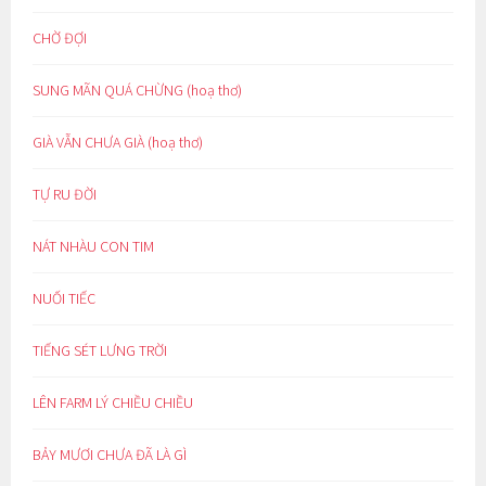
CHỜ ĐỢI
SUNG MÃN QUÁ CHỪNG (hoạ thơ)
GIÀ VẪN CHƯA GIÀ (hoạ thơ)
TỰ RU ĐỜI
NÁT NHÀU CON TIM
NUỐI TIẾC
TIẾNG SÉT LƯNG TRỜI
LÊN FARM LÝ CHIỀU CHIỀU
BẢY MƯƠI CHƯA ĐÃ LÀ GÌ