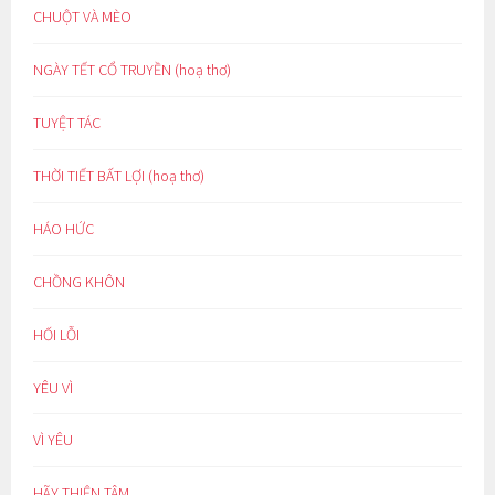
CHUỘT VÀ MÈO
NGÀY TẾT CỔ TRUYỀN (hoạ thơ)
TUYỆT TÁC
THỜI TIẾT BẤT LỢI (hoạ thơ)
HÁO HỨC
CHỒNG KHÔN
HỐI LỖI
YÊU VÌ
VÌ YÊU
HÃY THIỆN TÂM