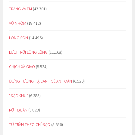
TRĂNG VÀ EM
(47.701)
VŨ NHÔM
(18.412)
LÒNG SON
(14.496)
LƯỚI TRỜI LỒNG LỘNG
(11.168)
CHỊCH XÃ GIAO
(8.534)
ĐỪNG TƯỞNG HẠ CÁNH SẼ AN TOÀN
(6.520)
“ĐẶC KHU”
(6.383)
RỚT QUẦN
(5.828)
TỪ TRẦN THEO CHỈ ĐẠO
(5.656)