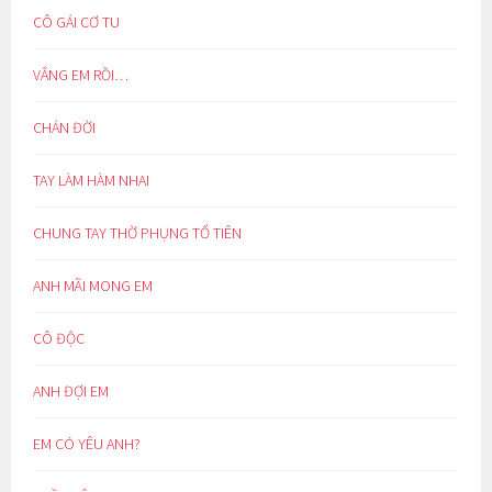
CÔ GÁI CƠ TU
VẮNG EM RỒI…
CHÁN ĐỜI
TAY LÀM HÀM NHAI
CHUNG TAY THỜ PHỤNG TỔ TIÊN
ANH MÃI MONG EM
CÔ ĐỘC
ANH ĐỢI EM
EM CÓ YÊU ANH?