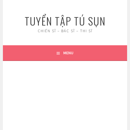
Skip
to
TUYỂN TẬP TÚ SỤN
content
CHIẾN SĨ – BÁC SĨ – THI SĨ
MENU