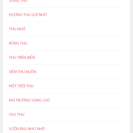
SÔNG THU
HƯƠNG THU GỢI NHỚ
THU NHỚ
RỪNG THU
THU TRÊN BIỂN
ĐÊM THU BUỒN
MỘT TRỜI THU
MÁI TRƯỜNG VÙNG CAO
VÀO THU
VƯỜN RAU NHO NHỎ