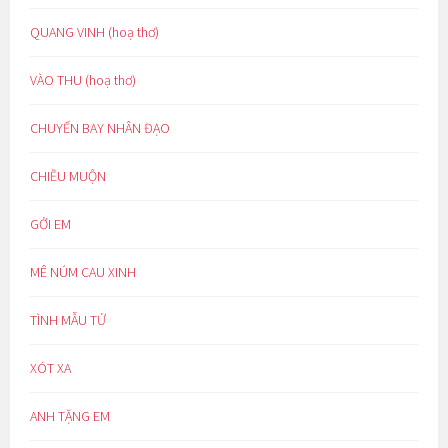
QUANG VINH (hoạ thơ)
VÀO THU (hoạ thơ)
CHUYẾN BAY NHÂN ĐẠO
CHIỀU MUỘN
GỞI EM
MÊ NÚM CAU XINH
TÌNH MẪU TỬ
XÓT XA
ANH TẶNG EM