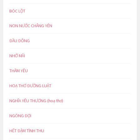
BÓC LỘT
NON NƯỚC CHẲNG YÊN
ĐẦU ĐÔNG
NHỚ MÃI
THẦM YÊU
HOẠ THƠ ĐƯỜNG LUẬT
NGHĨA YÊU THƯƠNG (hoạ thơ)
NGÓNG ĐỢI
HẾT ĐẬM TÌNH THU