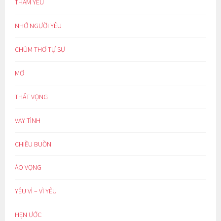
THẦM YÊU
NHỚ NGƯỜI YÊU
CHÙM THƠ TỰ SỰ
MƠ
THẤT VỌNG
VAY TÌNH
CHIỀU BUỒN
ẢO VỌNG
YÊU VÌ – VÌ YÊU
HẸN ƯỚC