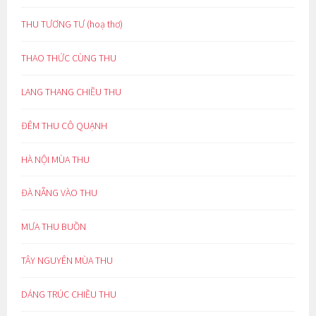
THU TƯƠNG TƯ (hoạ thơ)
THAO THỨC CÙNG THU
LANG THANG CHIỀU THU
ĐÊM THU CÔ QUẠNH
HÀ NỘI MÙA THU
ĐÀ NẴNG VÀO THU
MƯA THU BUỒN
TÂY NGUYÊN MÙA THU
DÁNG TRÚC CHIỀU THU