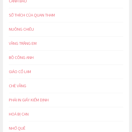
CẢNH BÁO
SỞ THÍCH CỦA QUAN THAM
NUÔNG CHIỀU
VẦNG TRĂNG EM
BỒ CÔNG ANH
GIẢO CỔ LAM
CHÈ VẰNG
PHẢI IN GIẤY KIỂM ĐỊNH
HOÁ BỊ CAN
NHỚ QUÊ