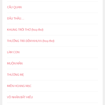
CẨU QUAN
ĐẤU THẦU…
KHUNG TRỜI THƠ (hoạ thơ)
THƯỞNG TRÀ ĐÊM KHUYA (hoạ thơ)
LÀM CON
MUỘN MẰN
THƯƠNG MẸ
MIỀN HOANG MẠC
VÔ NHÂN BẤT HIẾU