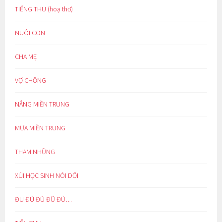
TIẾNG THU (hoạ thơ)
NUÔI CON
CHA MẸ
VỢ CHỒNG
NẮNG MIỀN TRUNG
MƯA MIỀN TRUNG
THAM NHŨNG
XÚI HỌC SINH NÓI DỐI
ĐU ĐÚ ĐÙ ĐŨ ĐỦ…