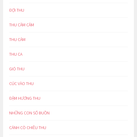
ĐỢI THU
THU CĂM CĂM
THU CẢM
THU CA
GIÓ THU
CÚC VÀO THU
ĐẬM HƯƠNG THU
NHỮNG CON SỐ BUỒN
CÁNH CÒ CHIỀU THU