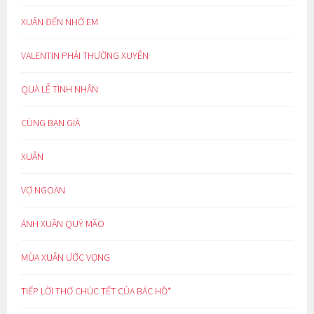
XUÂN ĐẾN NHỚ EM
VALENTIN PHẢI THƯỜNG XUYÊN
QUÀ LỄ TÌNH NHÂN
CÙNG BẠN GIÀ
XUÂN
VỢ NGOAN
ÁNH XUÂN QUÝ MÃO
MÙA XUÂN ƯỚC VỌNG
TIẾP LỜI THƠ CHÚC TẾT CỦA BÁC HỒ*