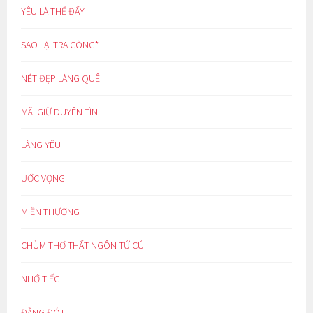
YÊU LÀ THẾ ĐẤY
SAO LẠI TRA CÒNG*
NÉT ĐẸP LÀNG QUÊ
MÃI GIỮ DUYÊN TÌNH
LÀNG YÊU
ƯỚC VỌNG
MIỀN THƯƠNG
CHÙM THƠ THẤT NGÔN TỨ CÚ
NHỚ TIẾC
ĐẮNG ĐÓT