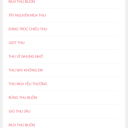
MƯA THU BUỒN
TÂY NGUYÊN MÙA THU
DÁNG TRÚC CHIỀU THU
GIỌT THU
THU VỀ NHUNG NHỚ
THU NÀY KHÔNG EM
THU MÙA YÊU THƯƠNG
RỪNG THU BUỒN
GIÓ THU SẦU
MƯA THU BUỒN