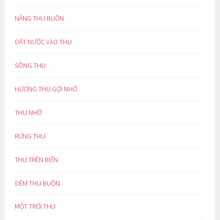
NẮNG THU BUỒN
ĐẤT NƯỚC VÀO THU
SÔNG THU
HƯƠNG THU GỢI NHỚ
THU NHỚ
RỪNG THU
THU TRÊN BIỂN
ĐÊM THU BUỒN
MỘT TRỜI THU