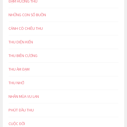
ĐẬM HƯƠNG THU
NHỮNG CON SỐ BUỒN
CÁNH CÒ CHIỀU THU
THU DIỆN KIẾN
THU BIÊN CƯƠNG
THU ẢM ĐẠM
THU NHỚ
NHÂN MÙA VU LAN
PHÚT ĐẦU THU
CUỘC ĐỜI