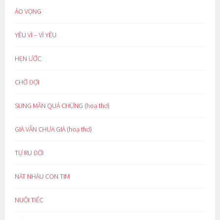
ẢO VỌNG
YÊU VÌ – VÌ YÊU
HẸN ƯỚC
CHỜ ĐỢI
SUNG MÃN QUÁ CHỪNG (hoạ thơ)
GIÀ VẪN CHƯA GIÀ (hoạ thơ)
TỰ RU ĐỜI
NÁT NHÀU CON TIM
NUỐI TIẾC