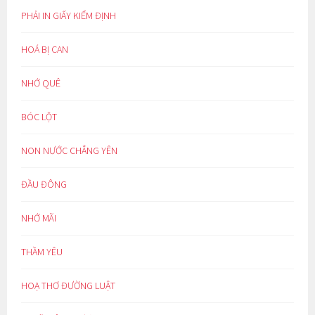
PHẢI IN GIẤY KIỂM ĐỊNH
HOÁ BỊ CAN
NHỚ QUÊ
BÓC LỘT
NON NƯỚC CHẲNG YÊN
ĐẦU ĐÔNG
NHỚ MÃI
THẦM YÊU
HOẠ THƠ ĐƯỜNG LUẬT