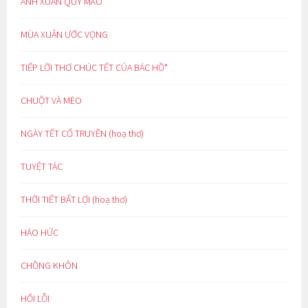
ÁNH XUÂN QUÝ MÃO
MÙA XUÂN ƯỚC VỌNG
TIẾP LỜI THƠ CHÚC TẾT CỦA BÁC HỒ*
CHUỘT VÀ MÈO
NGÀY TẾT CỔ TRUYỀN (hoạ thơ)
TUYỆT TÁC
THỜI TIẾT BẤT LỢI (hoạ thơ)
HÁO HỨC
CHỒNG KHÔN
HỐI LỖI