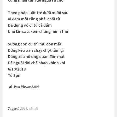
Cũng nhẫn tâm đè ngửa ra chơi
Theo pháp luật trẻ dưới mười sáu
Ai đem mời cũng phải chối từ
Đã đụng vô đi tù cả đám
Nhớ lần sau: xem chứng minh thư
Sướng con cu thì mù con mắt
Đừng kêu oan chạy chọt làm gì
Đáng xấu hổ ông quan đốn mạt
Để người đời chế nhạo khinh khi
6/10/2018
Tú Sụn
Post Views:
2.803
Tagged:
2018
,
xã hội