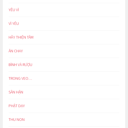
YÊU VÌ
VÌ YÊU
HÃY THIỆN TÂM
ĂN CHAY
BÌNH VÀ RƯỢU
TRONG VEO…
SÂN HẬN
PHẬT DẠY
THU NON