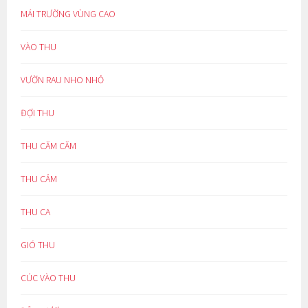
MÁI TRƯỜNG VÙNG CAO
VÀO THU
VƯỜN RAU NHO NHỎ
ĐỢI THU
THU CĂM CĂM
THU CẢM
THU CA
GIÓ THU
CÚC VÀO THU