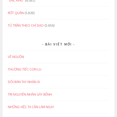
“ĐẶC KHU”
(6.381)
RỚT QUẦN
(5.828)
TỪ TRẦN THEO CHỈ ĐẠO
(5.656)
BÀI VIẾT MỚI
VỀ NGUỒN
THƯƠNG TIẾC CON LU
ĐÔI BÀN TAY NHÂN ÁI
TRỊ NGUYÊN NHÂN GÂY BỆNH
NHỮNG VIỆC TA CẦN LÀM NGAY