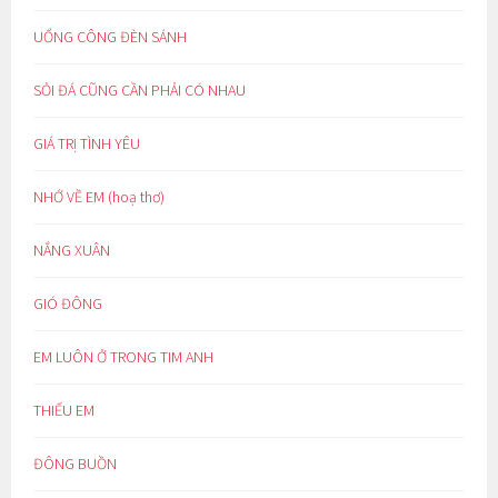
UỔNG CÔNG ĐÈN SÁNH
SỎI ĐÁ CŨNG CẦN PHẢI CÓ NHAU
GIÁ TRỊ TÌNH YÊU
NHỚ VỀ EM (hoạ thơ)
NẮNG XUÂN
GIÓ ĐÔNG
EM LUÔN Ở TRONG TIM ANH
THIẾU EM
ĐÔNG BUỒN