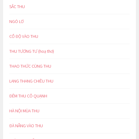
SẮC THU
NGÓ LƠ
CỔ ĐỘ VÀO THU
THU TƯƠNG TƯ (hoạ thơ)
THAO THỨC CÙNG THU
LANG THANG CHIỀU THU
ĐÊM THU CÔ QUẠNH
HÀ NỘI MÙA THU
ĐÀ NẴNG VÀO THU