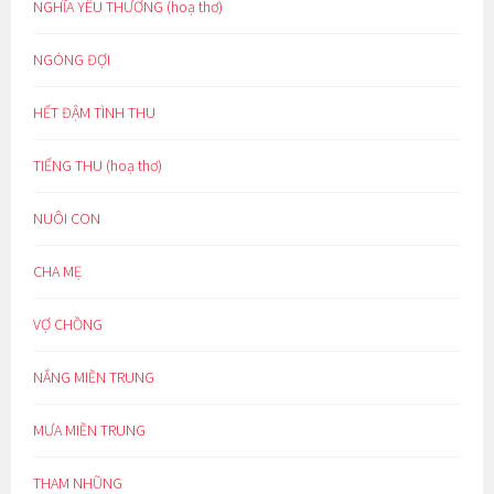
NGHĨA YÊU THƯƠNG (hoạ thơ)
NGÓNG ĐỢI
HẾT ĐẬM TÌNH THU
TIẾNG THU (hoạ thơ)
NUÔI CON
CHA MẸ
VỢ CHỒNG
NẮNG MIỀN TRUNG
MƯA MIỀN TRUNG
THAM NHŨNG