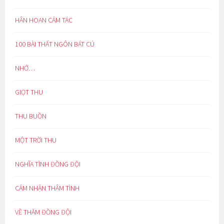
HÂN HOAN CẢM TÁC
100 BÀI THẤT NGÔN BÁT CÚ
NHỚ…
GIỌT THU
THU BUỒN
MỘT TRỜI THU
NGHĨA TÌNH ĐỒNG ĐỘI
CẢM NHẬN THÂM TÌNH
VỀ THĂM ĐỒNG ĐỘI