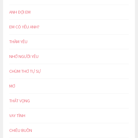
ANH ĐỢI EM
EM CÓ YÊU ANH?
THẦM YÊU
NHỚ NGƯỜI YÊU
CHÙM THƠ TỰ SỰ
MƠ
THẤT VỌNG
VAY TÌNH
CHIỀU BUỒN