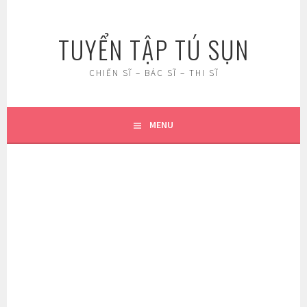
Skip
to
TUYỂN TẬP TÚ SỤN
content
CHIẾN SĨ – BÁC SĨ – THI SĨ
MENU