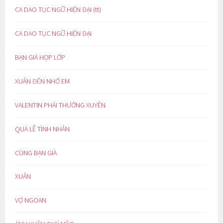
CA DAO TỤC NGỮ HIỆN ĐẠI (tt)
CA DAO TỤC NGỮ HIỆN ĐẠI
BẠN GIÀ HỌP LỚP
XUÂN ĐẾN NHỚ EM
VALENTIN PHẢI THƯỜNG XUYÊN
QUÀ LỄ TÌNH NHÂN
CÙNG BẠN GIÀ
XUÂN
VỢ NGOAN