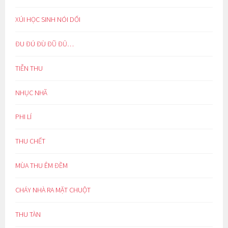
XÚI HỌC SINH NÓI DỐI
ĐU ĐÚ ĐÙ ĐŨ ĐỦ…
TIỄN THU
NHỤC NHÃ
PHI LÍ
THU CHẾT
MÙA THU ÊM ĐỀM
CHÁY NHÀ RA MẶT CHUỘT
THU TÀN