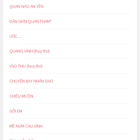
QUAN NÀO AN YÊN
DÂN GIAN QUAN THAM*
ƯỚC…
QUANG VINH (hoạ thơ)
VÀO THU (hoạ thơ)
CHUYẾN BAY NHÂN ĐẠO
CHIỀU MUỘN
GỞI EM
MÊ NÚM CAU XINH