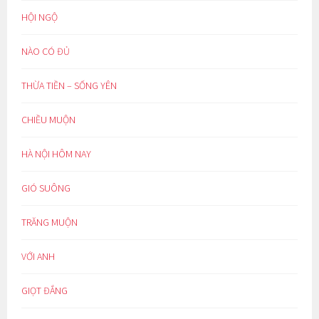
HỘI NGỘ
NÀO CÓ ĐỦ
THỪA TIỀN – SỐNG YÊN
CHIỀU MUỘN
HÀ NỘI HÔM NAY
GIÓ SUÔNG
TRĂNG MUỘN
VỚI ANH
GIỌT ĐẮNG