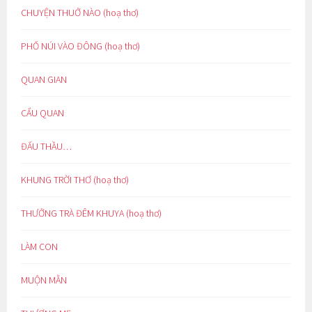
CHUYỆN THUỞ NÀO (hoạ thơ)
PHỐ NÚI VÀO ĐÔNG (hoạ thơ)
QUAN GIAN
CẨU QUAN
ĐẤU THẦU…
KHUNG TRỜI THƠ (hoạ thơ)
THƯỞNG TRÀ ĐÊM KHUYA (hoạ thơ)
LÀM CON
MUỘN MẰN