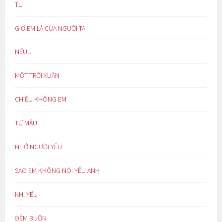
TU
GIỜ EM LÀ CỦA NGƯỜI TA
NẾU…
MỘT TRỜI XUÂN
CHIỀU KHÔNG EM
TỪ MẪU
NHỚ NGƯỜI YÊU
SAO EM KHÔNG NÓI YÊU ANH
KHI YÊU
ĐÊM BUỒN