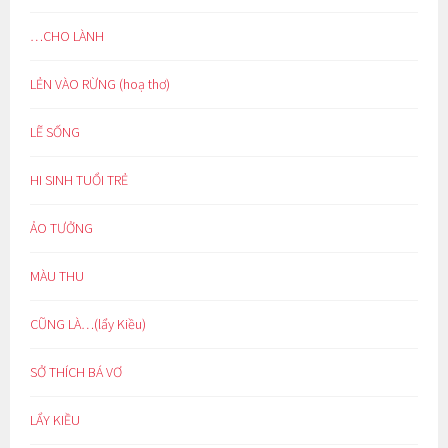
…CHO LÀNH
LẺN VÀO RỪNG (hoạ thơ)
LẼ SỐNG
HI SINH TUỔI TRẺ
ẢO TƯỞNG
MÀU THU
CŨNG LÀ…(lẩy Kiều)
SỞ THÍCH BÁ VƠ
LẨY KIỀU