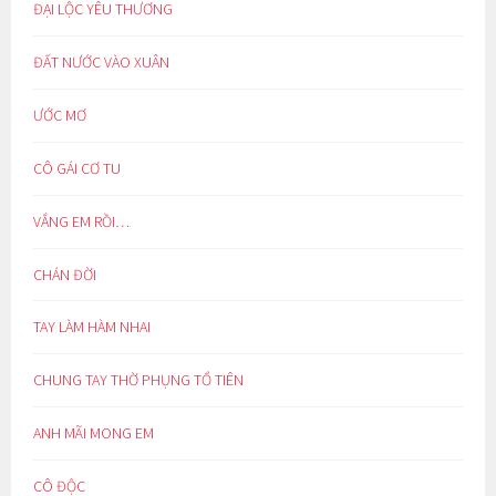
ĐẠI LỘC YÊU THƯƠNG
ĐẤT NƯỚC VÀO XUÂN
ƯỚC MƠ
CÔ GÁI CƠ TU
VẮNG EM RỒI…
CHÁN ĐỜI
TAY LÀM HÀM NHAI
CHUNG TAY THỜ PHỤNG TỔ TIÊN
ANH MÃI MONG EM
CÔ ĐỘC