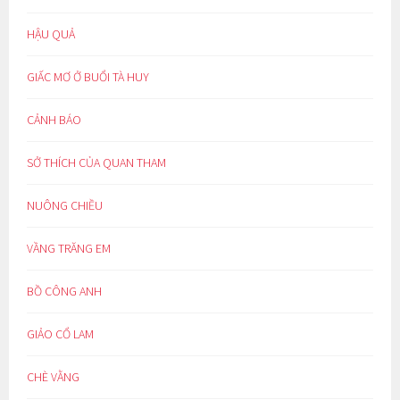
HẬU QUẢ
GIẤC MƠ Ở BUỔI TÀ HUY
CẢNH BÁO
SỞ THÍCH CỦA QUAN THAM
NUÔNG CHIỀU
VẦNG TRĂNG EM
BỒ CÔNG ANH
GIẢO CỔ LAM
CHÈ VẰNG