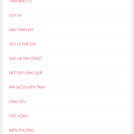
TÌNH MẪU TỬ
XÓT XA
ANH TẶNG EM
YÊU LÀ THẾ ĐẤY
SAO LẠI TRA CÒNG*
NÉT ĐẸP LÀNG QUÊ
MÃI GIỮ DUYÊN TÌNH
LÀNG YÊU
ƯỚC VỌNG
MIỀN THƯƠNG