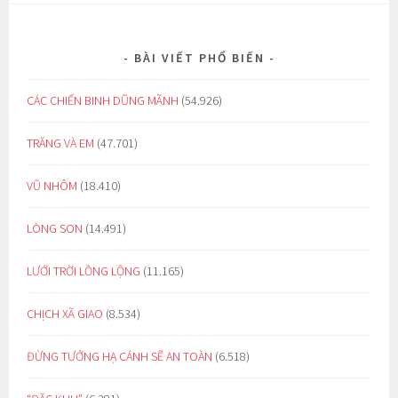
BÀI VIẾT PHỔ BIẾN
CÁC CHIẾN BINH DŨNG MÃNH
(54.926)
TRĂNG VÀ EM
(47.701)
VŨ NHÔM
(18.410)
LÒNG SON
(14.491)
LƯỚI TRỜI LỒNG LỘNG
(11.165)
CHỊCH XÃ GIAO
(8.534)
ĐỪNG TƯỞNG HẠ CÁNH SẼ AN TOÀN
(6.518)