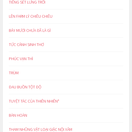
TIẾNG SÉT LƯNG TRỜI
LÊN FARM LÝ CHIỀU CHIỀU
BẢY MƯƠI CHƯA ĐÃ LÀ GÌ
TỨC CẢNH SINH THƠ
PHÚC VẠN THÌ
TRÙM
ĐAU BUỒN TỘT ĐỘ
TUYỆT TÁC CỦA THIÊN NHIÊN*
BÀN HOÀN
THAM NHŨNG VẶT LOẠI GIẶC NỘI XÂM