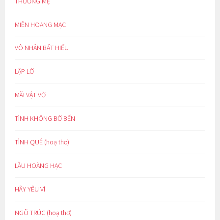
THƯƠNG MẸ
MIỀN HOANG MẠC
VÔ NHÂN BẤT HIẾU
LẬP LỜ
MÃI VẬT VỜ
TÌNH KHÔNG BỜ BẾN
TÌNH QUÊ (hoạ thơ)
LẦU HOÀNG HẠC
HÃY YÊU VÌ
NGÕ TRÚC (hoạ thơ)