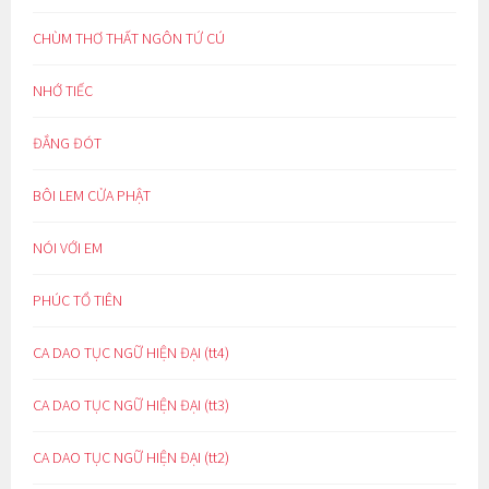
CHÙM THƠ THẤT NGÔN TỨ CÚ
NHỚ TIẾC
ĐẮNG ĐÓT
BÔI LEM CỬA PHẬT
NÓI VỚI EM
PHÚC TỔ TIÊN
CA DAO TỤC NGỮ HIỆN ĐẠI (tt4)
CA DAO TỤC NGỮ HIỆN ĐẠI (tt3)
CA DAO TỤC NGỮ HIỆN ĐẠI (tt2)