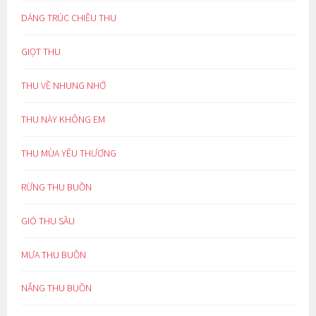
DÁNG TRÚC CHIỀU THU
GIỌT THU
THU VỀ NHUNG NHỚ
THU NÀY KHÔNG EM
THU MÙA YÊU THƯƠNG
RỪNG THU BUỒN
GIÓ THU SẦU
MƯA THU BUỒN
NẮNG THU BUỒN