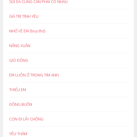
SỎI ĐÁ CŨNG CẦN PHẢI CÓ NHAU
GIÁ TRỊ TÌNH YÊU
NHỚ VỀ EM (hoạ thơ)
NẮNG XUÂN
GIÓ ĐÔNG
EM LUÔN Ở TRONG TIM ANH
THIẾU EM
ĐÔNG BUỒN
CON ĐI LẤY CHỒNG
YÊU THẦM