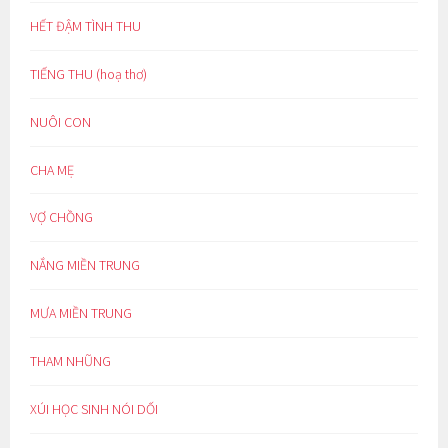
HẾT ĐẬM TÌNH THU
TIẾNG THU (hoạ thơ)
NUÔI CON
CHA MẸ
VỢ CHỒNG
NẮNG MIỀN TRUNG
MƯA MIỀN TRUNG
THAM NHŨNG
XÚI HỌC SINH NÓI DỐI