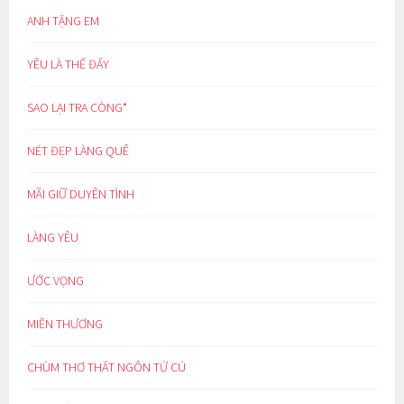
ANH TẶNG EM
YÊU LÀ THẾ ĐẤY
SAO LẠI TRA CÒNG*
NÉT ĐẸP LÀNG QUÊ
MÃI GIỮ DUYÊN TÌNH
LÀNG YÊU
ƯỚC VỌNG
MIỀN THƯƠNG
CHÙM THƠ THẤT NGÔN TỨ CÚ