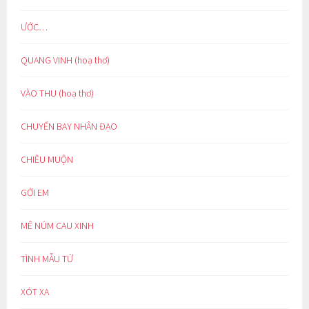
ƯỚC…
QUANG VINH (hoạ thơ)
VÀO THU (hoạ thơ)
CHUYẾN BAY NHÂN ĐẠO
CHIỀU MUỘN
GỞI EM
MÊ NÚM CAU XINH
TÌNH MẪU TỬ
XÓT XA