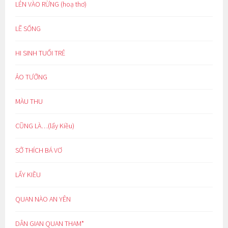
LẺN VÀO RỪNG (hoạ thơ)
LẼ SỐNG
HI SINH TUỔI TRẺ
ẢO TƯỞNG
MÀU THU
CŨNG LÀ…(lẩy Kiều)
SỞ THÍCH BÁ VƠ
LẨY KIỀU
QUAN NÀO AN YÊN
DÂN GIAN QUAN THAM*