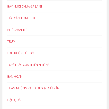
BẢY MƯƠI CHƯA ĐÃ LÀ GÌ
TỨC CẢNH SINH THƠ
PHÚC VẠN THÌ
TRÙM
ĐAU BUỒN TỘT ĐỘ
TUYỆT TÁC CỦA THIÊN NHIÊN*
BÀN HOÀN
THAM NHŨNG VẶT LOẠI GIẶC NỘI XÂM
HẬU QUẢ