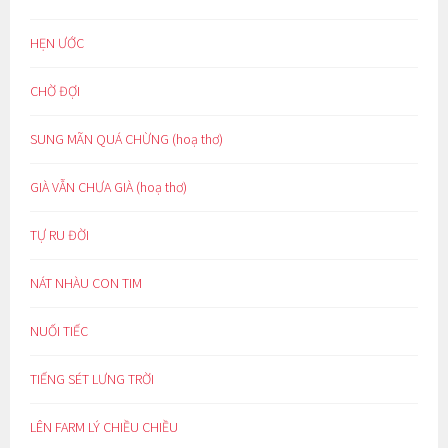
HẸN ƯỚC
CHỜ ĐỢI
SUNG MÃN QUÁ CHỪNG (hoạ thơ)
GIÀ VẪN CHƯA GIÀ (hoạ thơ)
TỰ RU ĐỜI
NÁT NHÀU CON TIM
NUỐI TIẾC
TIẾNG SÉT LƯNG TRỜI
LÊN FARM LÝ CHIỀU CHIỀU