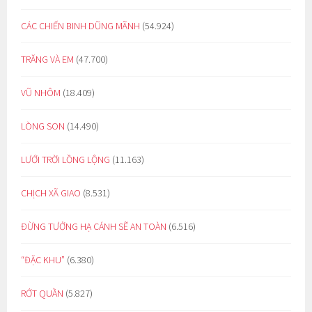
CÁC CHIẾN BINH DŨNG MÃNH
(54.924)
TRĂNG VÀ EM
(47.700)
VŨ NHÔM
(18.409)
LÒNG SON
(14.490)
LƯỚI TRỜI LỒNG LỘNG
(11.163)
CHỊCH XÃ GIAO
(8.531)
ĐỪNG TƯỞNG HẠ CÁNH SẼ AN TOÀN
(6.516)
“ĐẶC KHU”
(6.380)
RỚT QUẦN
(5.827)