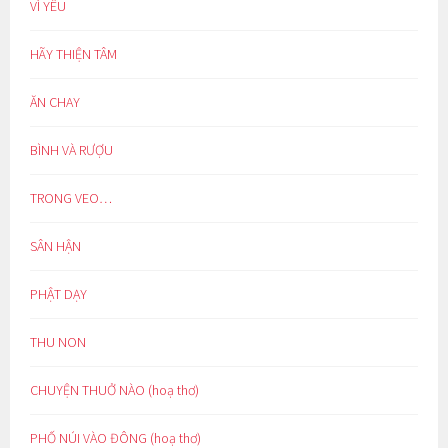
VÌ YÊU
HÃY THIỆN TÂM
ĂN CHAY
BÌNH VÀ RƯỢU
TRONG VEO…
SÂN HẬN
PHẬT DẠY
THU NON
CHUYỆN THUỞ NÀO (hoạ thơ)
PHỐ NÚI VÀO ĐÔNG (hoạ thơ)