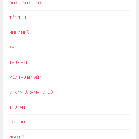
ĐU ĐÚ ĐÙ ĐŨ ĐỦ…
TIỄN THU
NHỤC NHÃ
PHI LÍ
THU CHẾT
MÙA THU ÊM ĐỀM
CHÁY NHÀ RA MẶT CHUỘT
THU TÀN
SẮC THU
NGÓ LƠ