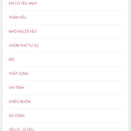
EM CÓ YÊU ANH?
THẦM YÊU
NHỚ NGƯỜI YÊU
CHÙM THƠ TỰ SỰ
MƠ
THẤT VỌNG
VAY TÌNH
CHIỀU BUỒN
ẢO VỌNG
YÊU VÌ – VÌ YÊU