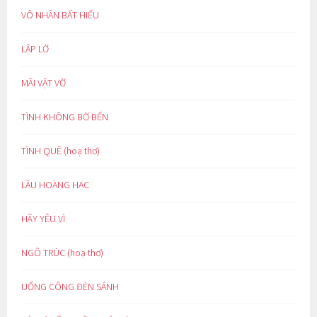
VÔ NHÂN BẤT HIẾU
LẬP LỜ
MÃI VẬT VỜ
TÌNH KHÔNG BỜ BẾN
TÌNH QUÊ (hoạ thơ)
LẦU HOÀNG HẠC
HÃY YÊU VÌ
NGÕ TRÚC (hoạ thơ)
UỔNG CÔNG ĐÈN SÁNH