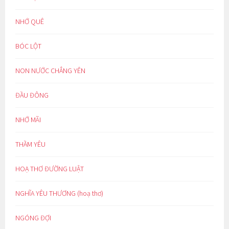
NHỚ QUÊ
BÓC LỘT
NON NƯỚC CHẲNG YÊN
ĐẦU ĐÔNG
NHỚ MÃI
THẦM YÊU
HOẠ THƠ ĐƯỜNG LUẬT
NGHĨA YÊU THƯƠNG (hoạ thơ)
NGÓNG ĐỢI