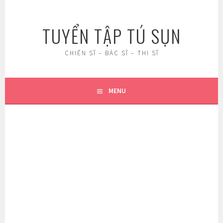
Skip
to
TUYỂN TẬP TÚ SỤN
content
CHIẾN SĨ – BÁC SĨ – THI SĨ
MENU