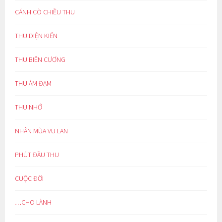
CÁNH CÒ CHIỀU THU
THU DIỆN KIẾN
THU BIÊN CƯƠNG
THU ẢM ĐẠM
THU NHỚ
NHÂN MÙA VU LAN
PHÚT ĐẦU THU
CUỘC ĐỜI
…CHO LÀNH