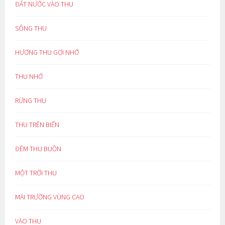
ĐẤT NƯỚC VÀO THU
SÔNG THU
HƯƠNG THU GỢI NHỚ
THU NHỚ
RỪNG THU
THU TRÊN BIỂN
ĐÊM THU BUỒN
MỘT TRỜI THU
MÁI TRƯỜNG VÙNG CAO
VÀO THU