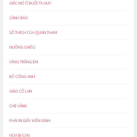
GIẤC MƠ Ở BUỔI TÀ HUY
CẢNH BÁO
SỞ THÍCH CỦA QUAN THAM
NUÔNG CHIỀU
VẦNG TRĂNG EM
BỒ CÔNG ANH
GIẢO CỔ LAM
CHÈ VẰNG
PHẢI IN GIẤY KIỂM ĐỊNH
HOÁ BỊ CAN