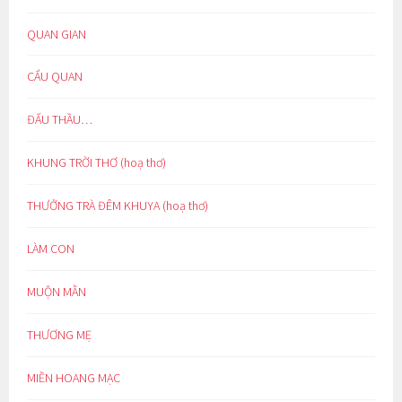
QUAN GIAN
CẨU QUAN
ĐẤU THẦU…
KHUNG TRỜI THƠ (hoạ thơ)
THƯỞNG TRÀ ĐÊM KHUYA (hoạ thơ)
LÀM CON
MUỘN MẰN
THƯƠNG MẸ
MIỀN HOANG MẠC