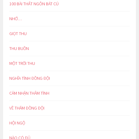
100 BÀI THẤT NGÔN BÁT CÚ
NHỚ…
GIỌT THU
THU BUỒN
MỘT TRỜI THU
NGHĨA TÌNH ĐỒNG ĐỘI
CẢM NHẬN THÂM TÌNH
VỀ THĂM ĐỒNG ĐỘI
HỘI NGỘ
NÀO CÓ ĐỦ