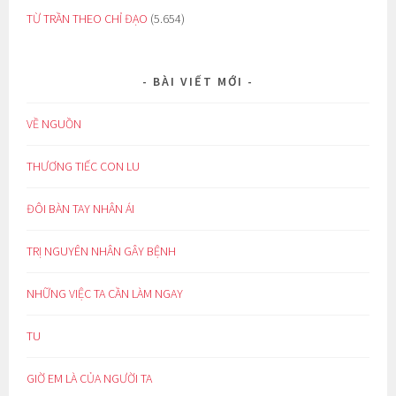
TỪ TRẦN THEO CHỈ ĐẠO
(5.654)
BÀI VIẾT MỚI
VỀ NGUỒN
THƯƠNG TIẾC CON LU
ĐÔI BÀN TAY NHÂN ÁI
TRỊ NGUYÊN NHÂN GÂY BỆNH
NHỮNG VIỆC TA CẦN LÀM NGAY
TU
GIỜ EM LÀ CỦA NGƯỜI TA