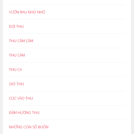
VƯỜN RAU NHO NHỎ
ĐỢI THU
THU CĂM CĂM
THU CẢM
THU CA
GIÓ THU
CÚC VÀO THU
ĐẬM HƯƠNG THU
NHỮNG CON SỐ BUỒN