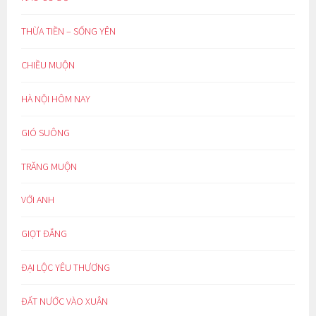
THỪA TIỀN – SỐNG YÊN
CHIỀU MUỘN
HÀ NỘI HÔM NAY
GIÓ SUÔNG
TRĂNG MUỘN
VỚI ANH
GIỌT ĐẮNG
ĐẠI LỘC YÊU THƯƠNG
ĐẤT NƯỚC VÀO XUÂN