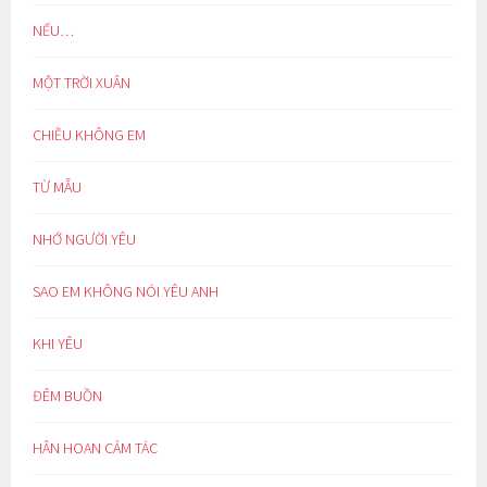
NẾU…
MỘT TRỜI XUÂN
CHIỀU KHÔNG EM
TỪ MẪU
NHỚ NGƯỜI YÊU
SAO EM KHÔNG NÓI YÊU ANH
KHI YÊU
ĐÊM BUỒN
HÂN HOAN CẢM TÁC