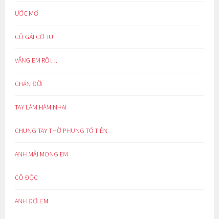
ƯỚC MƠ
CÔ GÁI CƠ TU
VẮNG EM RỒI…
CHÁN ĐỜI
TAY LÀM HÀM NHAI
CHUNG TAY THỜ PHỤNG TỔ TIÊN
ANH MÃI MONG EM
CÔ ĐỘC
ANH ĐỢI EM