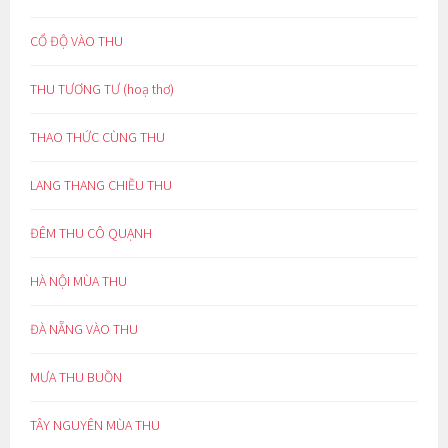
CỔ ĐỘ VÀO THU
THU TƯƠNG TƯ (hoạ thơ)
THAO THỨC CÙNG THU
LANG THANG CHIỀU THU
ĐÊM THU CÔ QUẠNH
HÀ NỘI MÙA THU
ĐÀ NẴNG VÀO THU
MƯA THU BUỒN
TÂY NGUYÊN MÙA THU