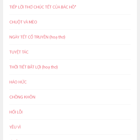
TIẾP LỜI THƠ CHÚC TẾT CỦA BÁC HỒ*
CHUỘT VÀ MÈO
NGÀY TẾT CỔ TRUYỀN (hoạ thơ)
TUYỆT TÁC
THỜI TIẾT BẤT LỢI (hoạ thơ)
HÁO HỨC
CHỒNG KHÔN
HỐI LỖI
YÊU VÌ