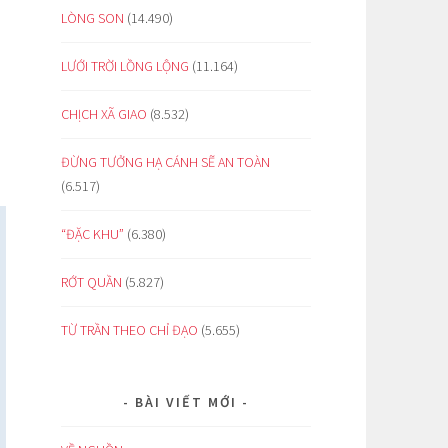
LÒNG SON
(14.490)
LƯỚI TRỜI LỒNG LỘNG
(11.164)
CHỊCH XÃ GIAO
(8.532)
ĐỪNG TƯỞNG HẠ CÁNH SẼ AN TOÀN
(6.517)
“ĐẶC KHU”
(6.380)
RỚT QUẦN
(5.827)
TỪ TRẦN THEO CHỈ ĐẠO
(5.655)
BÀI VIẾT MỚI