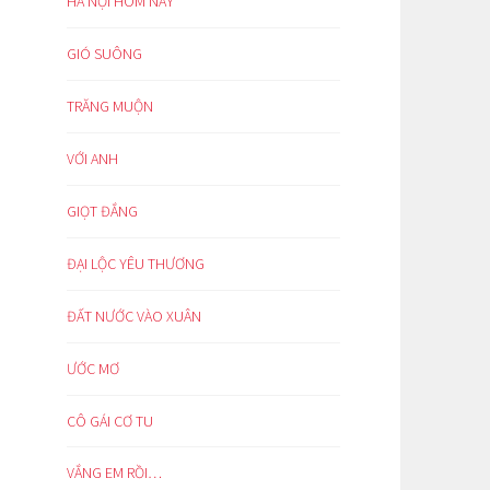
HÀ NỘI HÔM NAY
GIÓ SUÔNG
TRĂNG MUỘN
VỚI ANH
GIỌT ĐẮNG
ĐẠI LỘC YÊU THƯƠNG
ĐẤT NƯỚC VÀO XUÂN
ƯỚC MƠ
CÔ GÁI CƠ TU
VẮNG EM RỒI…