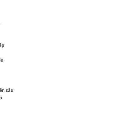
o
áp
ến
ên sâu
o