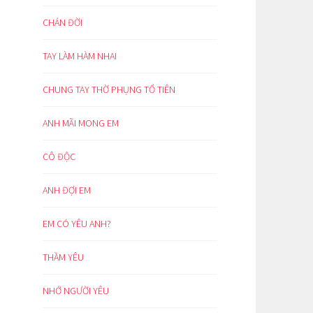
CHÁN ĐỜI
TAY LÀM HÀM NHAI
CHUNG TAY THỜ PHỤNG TỔ TIÊN
ANH MÃI MONG EM
CÔ ĐỘC
ANH ĐỢI EM
EM CÓ YÊU ANH?
THẦM YÊU
NHỚ NGƯỜI YÊU