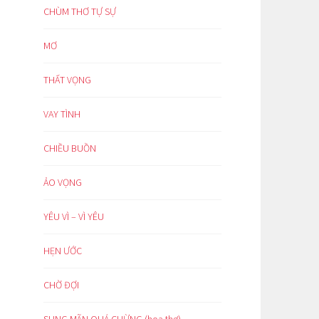
CHÙM THƠ TỰ SỰ
MƠ
THẤT VỌNG
VAY TÌNH
CHIỀU BUỒN
ẢO VỌNG
YÊU VÌ – VÌ YÊU
HẸN ƯỚC
CHỜ ĐỢI
SUNG MÃN QUÁ CHỪNG (hoạ thơ)