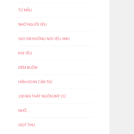
TỪ MẪU
NHỚ NGƯỜI YÊU
SAO EM KHÔNG NÓI YÊU ANH
KHI YÊU
ĐÊM BUỒN
HÂN HOAN CẢM TÁC
100 BÀI THẤT NGÔN BÁT CÚ
NHỚ…
GIỌT THU