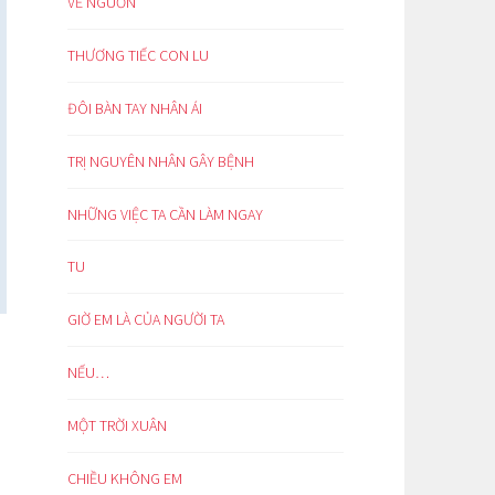
VỀ NGUỒN
THƯƠNG TIẾC CON LU
ĐÔI BÀN TAY NHÂN ÁI
TRỊ NGUYÊN NHÂN GÂY BỆNH
NHỮNG VIỆC TA CẦN LÀM NGAY
TU
GIỜ EM LÀ CỦA NGƯỜI TA
NẾU…
MỘT TRỜI XUÂN
CHIỀU KHÔNG EM