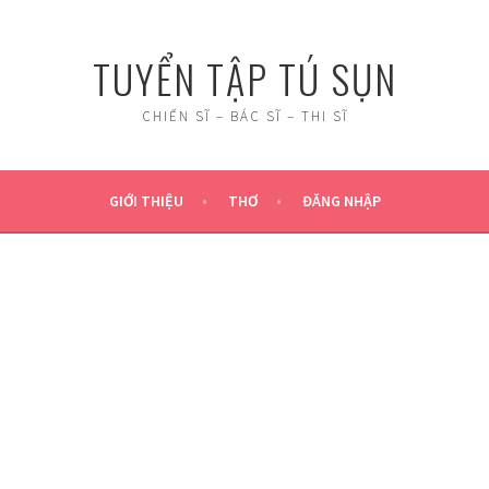
TUYỂN TẬP TÚ SỤN
CHIẾN SĨ – BÁC SĨ – THI SĨ
GIỚI THIỆU
THƠ
ĐĂNG NHẬP