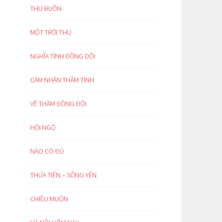
THU BUỒN
MỘT TRỜI THU
NGHĨA TÌNH ĐỒNG ĐỘI
CẢM NHẬN THÂM TÌNH
VỀ THĂM ĐỒNG ĐỘI
HỘI NGỘ
NÀO CÓ ĐỦ
THỪA TIỀN – SỐNG YÊN
CHIỀU MUỘN