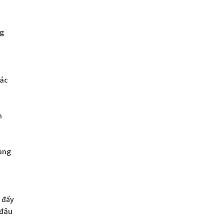
ng
hác
n
àng
 đấy
 đâu