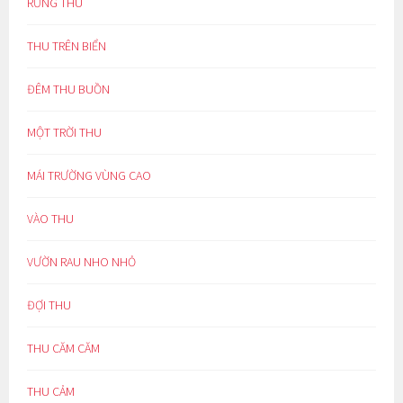
RỪNG THU
THU TRÊN BIỂN
ĐÊM THU BUỒN
MỘT TRỜI THU
MÁI TRƯỜNG VÙNG CAO
VÀO THU
VƯỜN RAU NHO NHỎ
ĐỢI THU
THU CĂM CĂM
THU CẢM