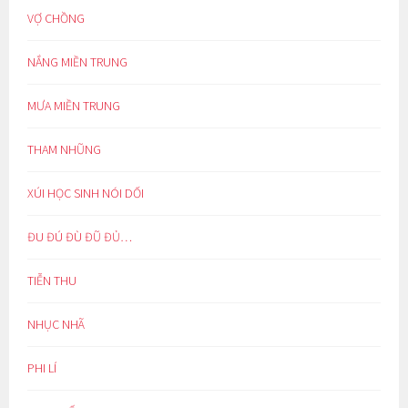
VỢ CHỒNG
NẮNG MIỀN TRUNG
MƯA MIỀN TRUNG
THAM NHŨNG
XÚI HỌC SINH NÓI DỐI
ĐU ĐÚ ĐÙ ĐŨ ĐỦ…
TIỄN THU
NHỤC NHÃ
PHI LÍ