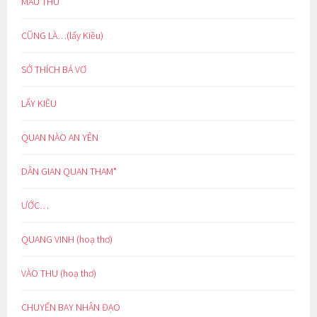
MÀU THU
CŨNG LÀ…(lẩy Kiều)
SỞ THÍCH BÁ VƠ
LẨY KIỀU
QUAN NÀO AN YÊN
DÂN GIAN QUAN THAM*
ƯỚC…
QUANG VINH (hoạ thơ)
VÀO THU (hoạ thơ)
CHUYẾN BAY NHÂN ĐẠO