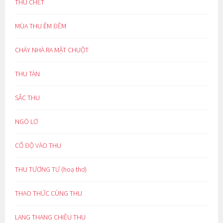
THU CHẾT
MÙA THU ÊM ĐỀM
CHÁY NHÀ RA MẶT CHUỘT
THU TÀN
SẮC THU
NGÓ LƠ
CỔ ĐỘ VÀO THU
THU TƯƠNG TƯ (hoạ thơ)
THAO THỨC CÙNG THU
LANG THANG CHIỀU THU