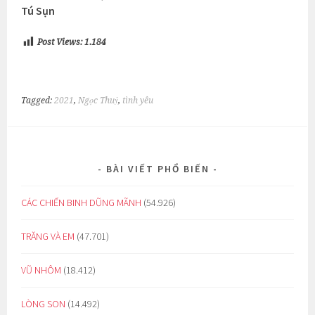
Tú Sụn
Post Views:
1.184
Tagged:
2021
,
Ngọc Thuỷ
,
tình yêu
BÀI VIẾT PHỔ BIẾN
CÁC CHIẾN BINH DŨNG MÃNH
(54.926)
TRĂNG VÀ EM
(47.701)
VŨ NHÔM
(18.412)
LÒNG SON
(14.492)