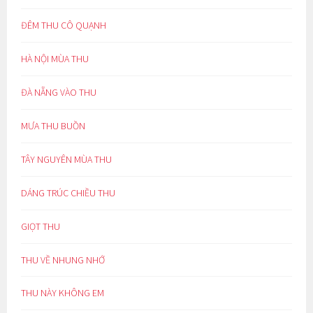
ĐÊM THU CÔ QUẠNH
HÀ NỘI MÙA THU
ĐÀ NẴNG VÀO THU
MƯA THU BUỒN
TÂY NGUYÊN MÙA THU
DÁNG TRÚC CHIỀU THU
GIỌT THU
THU VỀ NHUNG NHỚ
THU NÀY KHÔNG EM