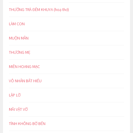
THƯỞNG TRÀ ĐÊM KHUYA (hoạ thơ)
LÀM CON
MUỘN MẰN
THƯƠNG MẸ
MIỀN HOANG MẠC
VÔ NHÂN BẤT HIẾU
LẬP LỜ
MÃI VẬT VỜ
TÌNH KHÔNG BỜ BẾN