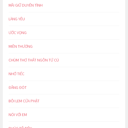
MÃI GIỮ DUYÊN TÌNH
LÀNG YÊU
ƯỚC VỌNG
MIỀN THƯƠNG
CHÙM THƠ THẤT NGÔN TỨ CÚ
NHỚ TIẾC
ĐẮNG ĐÓT
BÔI LEM CỬA PHẬT
NÓI VỚI EM