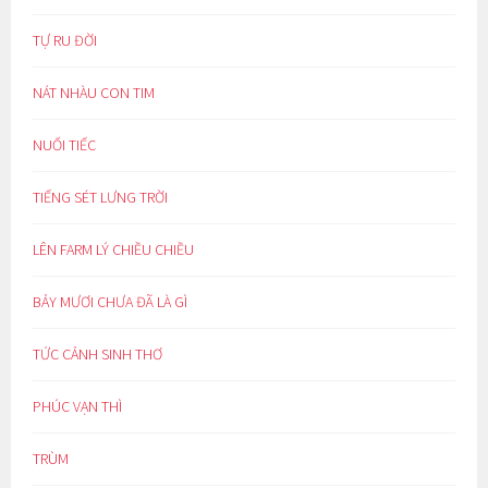
TỰ RU ĐỜI
NÁT NHÀU CON TIM
NUỐI TIẾC
TIẾNG SÉT LƯNG TRỜI
LÊN FARM LÝ CHIỀU CHIỀU
BẢY MƯƠI CHƯA ĐÃ LÀ GÌ
TỨC CẢNH SINH THƠ
PHÚC VẠN THÌ
TRÙM