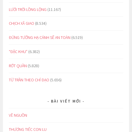
LƯỚI TRỜI LỒNG LỘNG
(11.167)
CHỊCH XÃ GIAO
(8.534)
ĐỪNG TƯỞNG HẠ CÁNH SẼ AN TOÀN
(6.519)
“ĐẶC KHU”
(6.382)
RỚT QUẦN
(5.828)
TỪ TRẦN THEO CHỈ ĐẠO
(5.656)
BÀI VIẾT MỚI
VỀ NGUỒN
THƯƠNG TIẾC CON LU