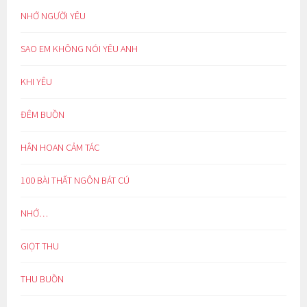
NHỚ NGƯỜI YÊU
SAO EM KHÔNG NÓI YÊU ANH
KHI YÊU
ĐÊM BUỒN
HÂN HOAN CẢM TÁC
100 BÀI THẤT NGÔN BÁT CÚ
NHỚ…
GIỌT THU
THU BUỒN