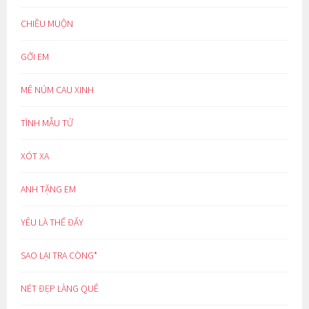
CHIỀU MUỘN
GỞI EM
MÊ NÚM CAU XINH
TÌNH MẪU TỬ
XÓT XA
ANH TẶNG EM
YÊU LÀ THẾ ĐẤY
SAO LẠI TRA CÒNG*
NÉT ĐẸP LÀNG QUÊ