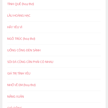
TÌNH QUÊ (hoạ thơ)
LẦU HOÀNG HẠC
HÃY YÊU VÌ
NGÕ TRÚC (hoạ thơ)
UỔNG CÔNG ĐÈN SÁNH
SỎI ĐÁ CŨNG CẦN PHẢI CÓ NHAU
GIÁ TRỊ TÌNH YÊU
NHỚ VỀ EM (hoạ thơ)
NẮNG XUÂN
GIÓ ĐÔNG