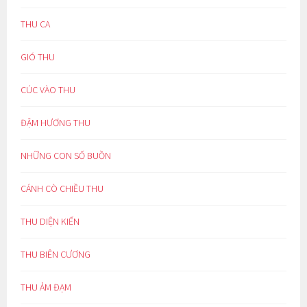
THU CA
GIÓ THU
CÚC VÀO THU
ĐẬM HƯƠNG THU
NHỮNG CON SỐ BUỒN
CÁNH CÒ CHIỀU THU
THU DIỆN KIẾN
THU BIÊN CƯƠNG
THU ẢM ĐẠM