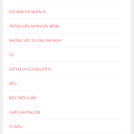
ĐÔI BÀN TAY NHÂN ÁI
TRỊ NGUYÊN NHÂN GÂY BỆNH
NHỮNG VIỆC TA CẦN LÀM NGAY
TU
GIỜ EM LÀ CỦA NGƯỜI TA
NẾU…
MỘT TRỜI XUÂN
CHIỀU KHÔNG EM
TỪ MẪU