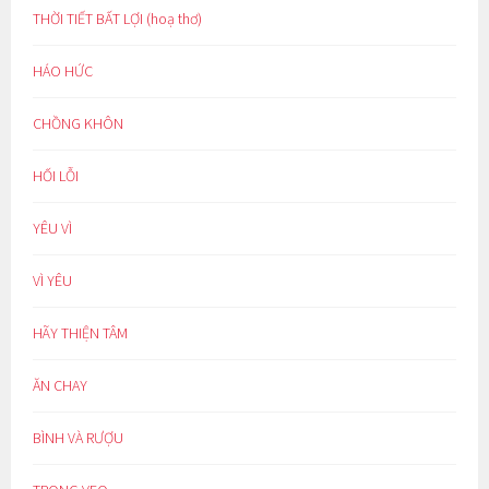
THỜI TIẾT BẤT LỢI (hoạ thơ)
HÁO HỨC
CHỒNG KHÔN
HỐI LỖI
YÊU VÌ
VÌ YÊU
HÃY THIỆN TÂM
ĂN CHAY
BÌNH VÀ RƯỢU