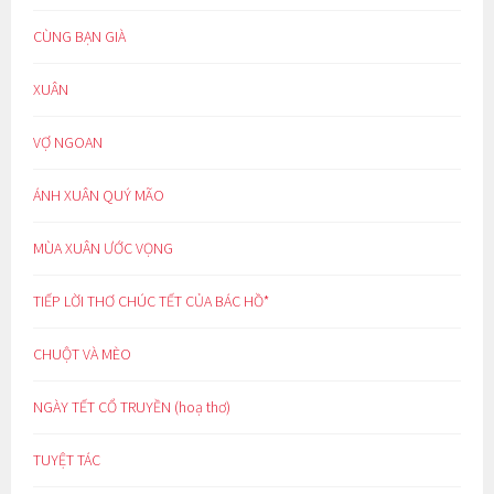
CÙNG BẠN GIÀ
XUÂN
VỢ NGOAN
ÁNH XUÂN QUÝ MÃO
MÙA XUÂN ƯỚC VỌNG
TIẾP LỜI THƠ CHÚC TẾT CỦA BÁC HỒ*
CHUỘT VÀ MÈO
NGÀY TẾT CỔ TRUYỀN (hoạ thơ)
TUYỆT TÁC