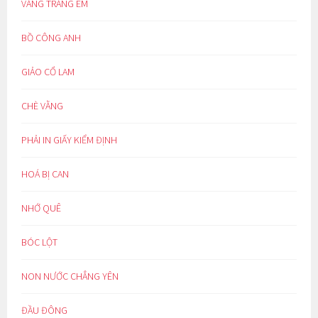
VẦNG TRĂNG EM
BỒ CÔNG ANH
GIẢO CỔ LAM
CHÈ VẰNG
PHẢI IN GIẤY KIỂM ĐỊNH
HOÁ BỊ CAN
NHỚ QUÊ
BÓC LỘT
NON NƯỚC CHẲNG YÊN
ĐẦU ĐÔNG