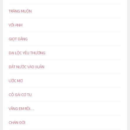
TRĂNG MUỘN
VỚI ANH
GIỌT ĐẮNG
ĐẠI LỘC YÊU THƯƠNG
ĐẤT NƯỚC VÀO XUÂN
ƯỚC MƠ
CÔ GÁI CƠ TU
VẮNG EM RỒI…
CHÁN ĐỜI