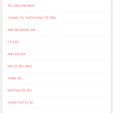
TAY LÀM HÀM NHAI
CHUNG TAY THỜ PHỤNG TỔ TIÊN
ANH MÃI MONG EM
CÔ ĐỘC
ANH ĐỢI EM
EM CÓ YÊU ANH?
THẦM YÊU
NHỚ NGƯỜI YÊU
CHÙM THƠ TỰ SỰ