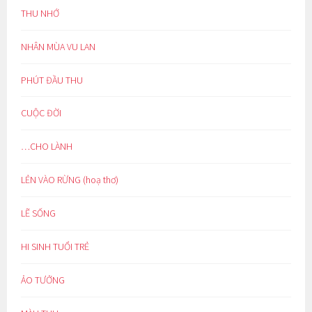
THU NHỚ
NHÂN MÙA VU LAN
PHÚT ĐẦU THU
CUỘC ĐỜI
…CHO LÀNH
LẺN VÀO RỪNG (hoạ thơ)
LẼ SỐNG
HI SINH TUỔI TRẺ
ẢO TƯỞNG