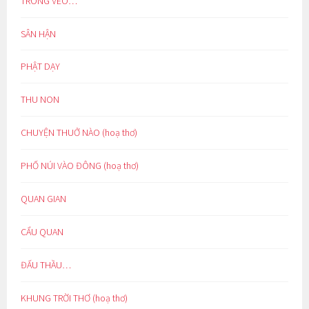
TRONG VEO…
SÂN HẬN
PHẬT DẠY
THU NON
CHUYỆN THUỞ NÀO (hoạ thơ)
PHỐ NÚI VÀO ĐÔNG (hoạ thơ)
QUAN GIAN
CẨU QUAN
ĐẤU THẦU…
KHUNG TRỜI THƠ (hoạ thơ)