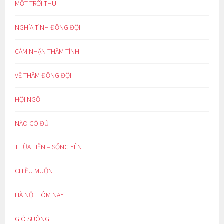
MỘT TRỜI THU
NGHĨA TÌNH ĐỒNG ĐỘI
CẢM NHẬN THÂM TÌNH
VỀ THĂM ĐỒNG ĐỘI
HỘI NGỘ
NÀO CÓ ĐỦ
THỪA TIỀN – SỐNG YÊN
CHIỀU MUỘN
HÀ NỘI HÔM NAY
GIÓ SUÔNG