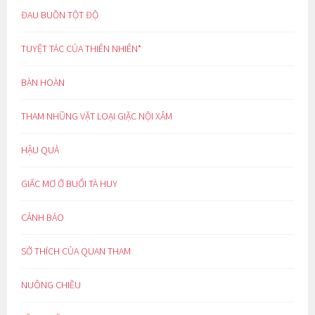
ĐAU BUỒN TỘT ĐỘ
TUYỆT TÁC CỦA THIÊN NHIÊN*
BÀN HOÀN
THAM NHŨNG VẶT LOẠI GIẶC NỘI XÂM
HẬU QUẢ
GIẤC MƠ Ở BUỔI TÀ HUY
CẢNH BÁO
SỞ THÍCH CỦA QUAN THAM
NUÔNG CHIỀU