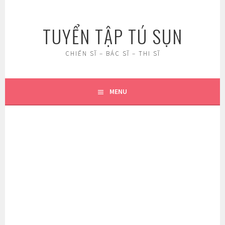
Skip
to
TUYỂN TẬP TÚ SỤN
content
CHIẾN SĨ – BÁC SĨ – THI SĨ
MENU