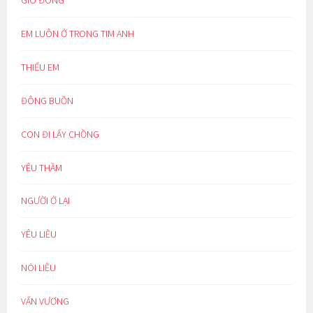
EM LUÔN Ở TRONG TIM ANH
THIẾU EM
ĐÔNG BUỒN
CON ĐI LẤY CHỒNG
YÊU THẦM
NGƯỜI Ở LẠI
YÊU LIỀU
NÓI LIỀU
VẤN VƯƠNG