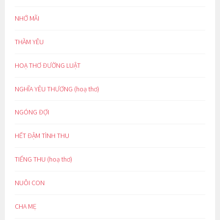
NHỚ MÃI
THẦM YÊU
HOẠ THƠ ĐƯỜNG LUẬT
NGHĨA YÊU THƯƠNG (hoạ thơ)
NGÓNG ĐỢI
HẾT ĐẬM TÌNH THU
TIẾNG THU (hoạ thơ)
NUÔI CON
CHA MẸ