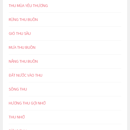
THU MÙA YÊU THƯƠNG
RỪNG THU BUỒN
GIÓ THU SẦU
MƯA THU BUỒN
NẮNG THU BUỒN
ĐẤT NƯỚC VÀO THU
SÔNG THU
HƯƠNG THU GỢI NHỚ
THU NHỚ