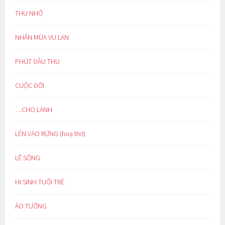
THU NHỚ
NHÂN MÙA VU LAN
PHÚT ĐẦU THU
CUỘC ĐỜI
…CHO LÀNH
LẺN VÀO RỪNG (hoạ thơ)
LẼ SỐNG
HI SINH TUỔI TRẺ
ẢO TƯỞNG