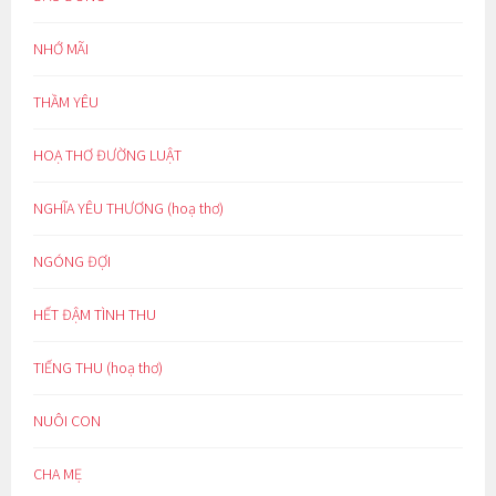
NHỚ MÃI
THẦM YÊU
HOẠ THƠ ĐƯỜNG LUẬT
NGHĨA YÊU THƯƠNG (hoạ thơ)
NGÓNG ĐỢI
HẾT ĐẬM TÌNH THU
TIẾNG THU (hoạ thơ)
NUÔI CON
CHA MẸ