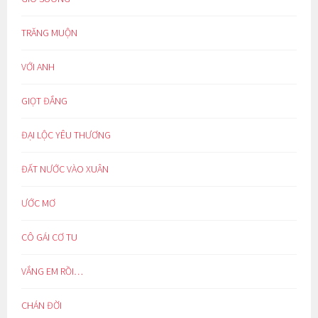
TRĂNG MUỘN
VỚI ANH
GIỌT ĐẮNG
ĐẠI LỘC YÊU THƯƠNG
ĐẤT NƯỚC VÀO XUÂN
ƯỚC MƠ
CÔ GÁI CƠ TU
VẮNG EM RỒI…
CHÁN ĐỜI