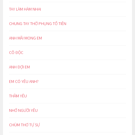
TAY LÀM HÀM NHAI
CHUNG TAY THỜ PHỤNG TỔ TIÊN
ANH MÃI MONG EM
CÔ ĐỘC
ANH ĐỢI EM
EM CÓ YÊU ANH?
THẦM YÊU
NHỚ NGƯỜI YÊU
CHÙM THƠ TỰ SỰ