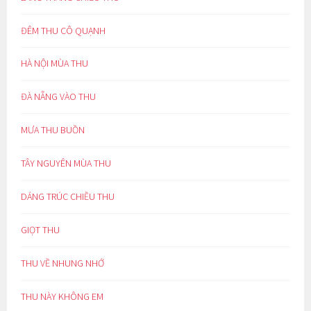
ĐÊM THU CÔ QUẠNH
HÀ NỘI MÙA THU
ĐÀ NẴNG VÀO THU
MƯA THU BUỒN
TÂY NGUYÊN MÙA THU
DÁNG TRÚC CHIỀU THU
GIỌT THU
THU VỀ NHUNG NHỚ
THU NÀY KHÔNG EM