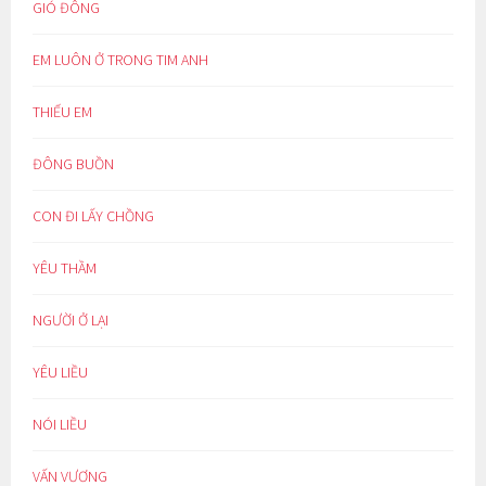
GIÓ ĐÔNG
EM LUÔN Ở TRONG TIM ANH
THIẾU EM
ĐÔNG BUỒN
CON ĐI LẤY CHỒNG
YÊU THẦM
NGƯỜI Ở LẠI
YÊU LIỀU
NÓI LIỀU
VẤN VƯƠNG