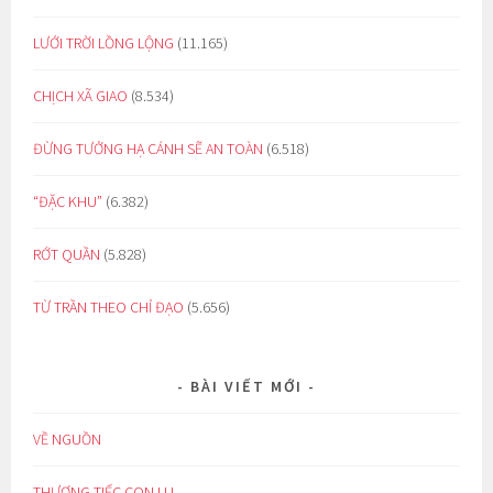
LƯỚI TRỜI LỒNG LỘNG
(11.165)
CHỊCH XÃ GIAO
(8.534)
ĐỪNG TƯỞNG HẠ CÁNH SẼ AN TOÀN
(6.518)
“ĐẶC KHU”
(6.382)
RỚT QUẦN
(5.828)
TỪ TRẦN THEO CHỈ ĐẠO
(5.656)
BÀI VIẾT MỚI
VỀ NGUỒN
THƯƠNG TIẾC CON LU