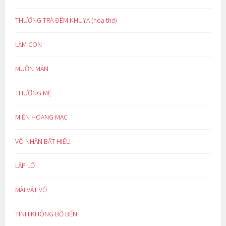
THƯỞNG TRÀ ĐÊM KHUYA (hoạ thơ)
LÀM CON
MUỘN MẰN
THƯƠNG MẸ
MIỀN HOANG MẠC
VÔ NHÂN BẤT HIẾU
LẬP LỜ
MÃI VẬT VỜ
TÌNH KHÔNG BỜ BẾN