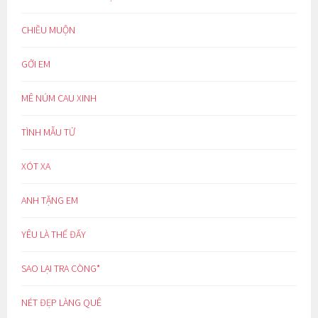
CHIỀU MUỘN
GỞI EM
MÊ NÚM CAU XINH
TÌNH MẪU TỬ
XÓT XA
ANH TẶNG EM
YÊU LÀ THẾ ĐẤY
SAO LẠI TRA CÒNG*
NÉT ĐẸP LÀNG QUÊ