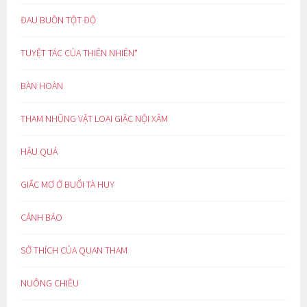
ĐAU BUỒN TỘT ĐỘ
TUYỆT TÁC CỦA THIÊN NHIÊN*
BÀN HOÀN
THAM NHŨNG VẶT LOẠI GIẶC NỘI XÂM
HẬU QUẢ
GIẤC MƠ Ở BUỔI TÀ HUY
CẢNH BÁO
SỞ THÍCH CỦA QUAN THAM
NUÔNG CHIỀU