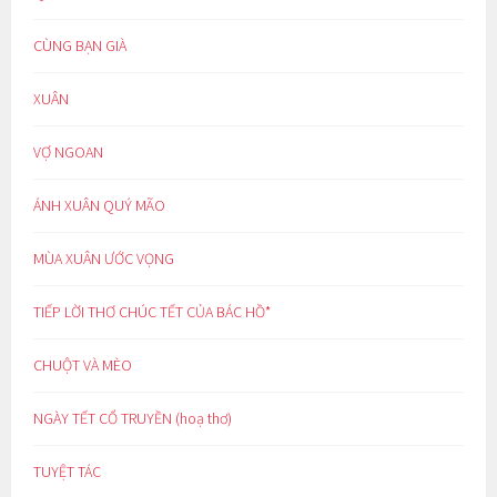
CÙNG BẠN GIÀ
XUÂN
VỢ NGOAN
ÁNH XUÂN QUÝ MÃO
MÙA XUÂN ƯỚC VỌNG
TIẾP LỜI THƠ CHÚC TẾT CỦA BÁC HỒ*
CHUỘT VÀ MÈO
NGÀY TẾT CỔ TRUYỀN (hoạ thơ)
TUYỆT TÁC