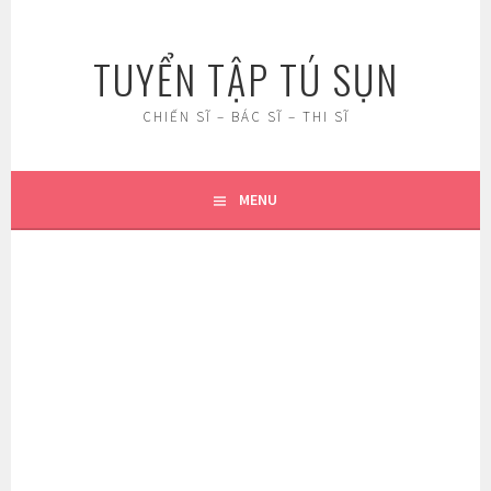
Skip
to
TUYỂN TẬP TÚ SỤN
content
CHIẾN SĨ – BÁC SĨ – THI SĨ
MENU