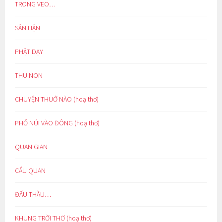
TRONG VEO…
SÂN HẬN
PHẬT DẠY
THU NON
CHUYỆN THUỞ NÀO (hoạ thơ)
PHỐ NÚI VÀO ĐÔNG (hoạ thơ)
QUAN GIAN
CẨU QUAN
ĐẤU THẦU…
KHUNG TRỜI THƠ (hoạ thơ)