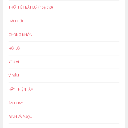
THỜI TIẾT BẤT LỢI (hoạ thơ)
HÁO HỨC
CHỒNG KHÔN
HỐI LỖI
YÊU VÌ
VÌ YÊU
HÃY THIỆN TÂM
ĂN CHAY
BÌNH VÀ RƯỢU