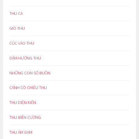
THU CA
GIÓ THU
CÚC VÀO THU
ĐẬM HƯƠNG THU
NHỮNG CON SỐ BUỒN
CÁNH CÒ CHIỀU THU
THU DIỆN KIẾN
THU BIÊN CƯƠNG
THU ẢM ĐẠM