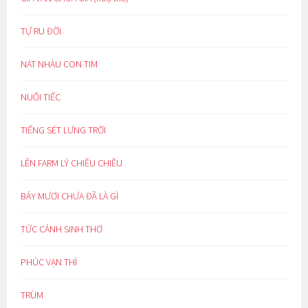
TỰ RU ĐỜI
NÁT NHÀU CON TIM
NUỐI TIẾC
TIẾNG SÉT LƯNG TRỜI
LÊN FARM LÝ CHIỀU CHIỀU
BẢY MƯƠI CHƯA ĐÃ LÀ GÌ
TỨC CẢNH SINH THƠ
PHÚC VẠN THÌ
TRÙM