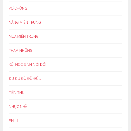
VỢ CHỒNG
NẮNG MIỀN TRUNG
MƯA MIỀN TRUNG
THAM NHŨNG
XÚI HỌC SINH NÓI DỐI
ĐU ĐÚ ĐÙ ĐŨ ĐỦ…
TIỄN THU
NHỤC NHÃ
PHI LÍ