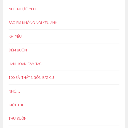
NHỚ NGƯỜI YÊU
SAO EM KHÔNG NÓI YÊU ANH
KHI YÊU
ĐÊM BUỒN
HÂN HOAN CẢM TÁC
100 BÀI THẤT NGÔN BÁT CÚ
NHỚ…
GIỌT THU
THU BUỒN