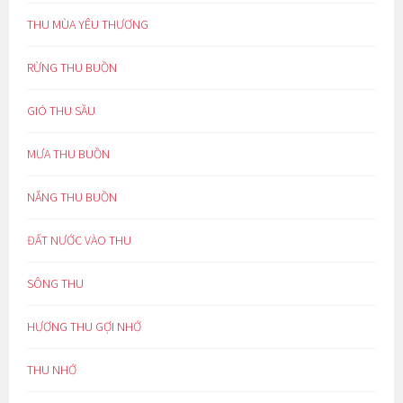
THU MÙA YÊU THƯƠNG
RỪNG THU BUỒN
GIÓ THU SẦU
MƯA THU BUỒN
NẮNG THU BUỒN
ĐẤT NƯỚC VÀO THU
SÔNG THU
HƯƠNG THU GỢI NHỚ
THU NHỚ