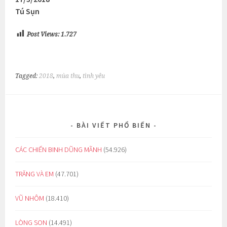
Tú Sụn
Post Views:
1.727
Tagged:
2018
,
mùa thu
,
tình yêu
BÀI VIẾT PHỔ BIẾN
CÁC CHIẾN BINH DŨNG MÃNH
(54.926)
TRĂNG VÀ EM
(47.701)
VŨ NHÔM
(18.410)
LÒNG SON
(14.491)