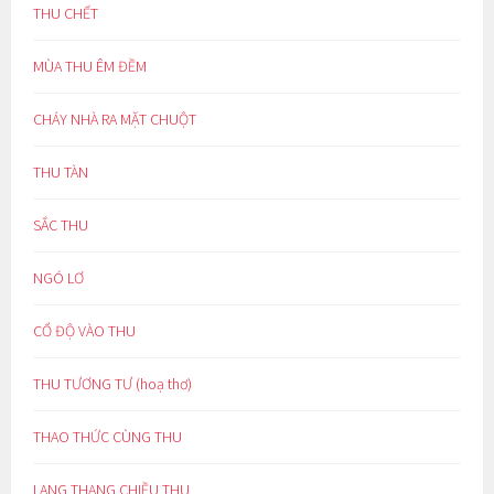
THU CHẾT
MÙA THU ÊM ĐỀM
CHÁY NHÀ RA MẶT CHUỘT
THU TÀN
SẮC THU
NGÓ LƠ
CỔ ĐỘ VÀO THU
THU TƯƠNG TƯ (hoạ thơ)
THAO THỨC CÙNG THU
LANG THANG CHIỀU THU