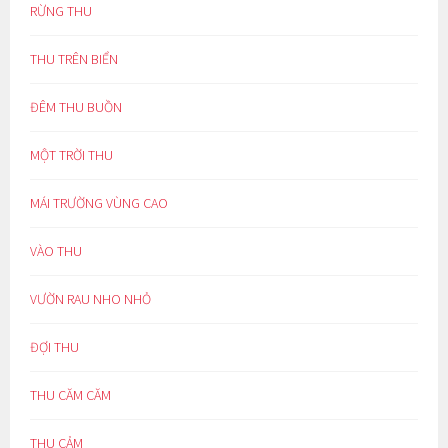
RỪNG THU
THU TRÊN BIỂN
ĐÊM THU BUỒN
MỘT TRỜI THU
MÁI TRƯỜNG VÙNG CAO
VÀO THU
VƯỜN RAU NHO NHỎ
ĐỢI THU
THU CĂM CĂM
THU CẢM