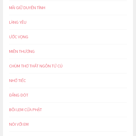
MÃI GIỮ DUYÊN TÌNH
LÀNG YÊU
ƯỚC VỌNG
MIỀN THƯƠNG
CHÙM THƠ THẤT NGÔN TỨ CÚ
NHỚ TIẾC
ĐẮNG ĐÓT
BÔI LEM CỬA PHẬT
NÓI VỚI EM