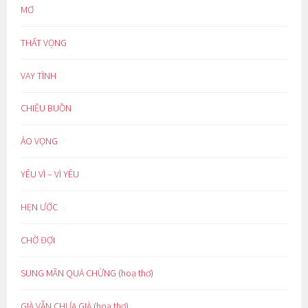
MƠ
THẤT VỌNG
VAY TÌNH
CHIỀU BUỒN
ẢO VỌNG
YÊU VÌ – VÌ YÊU
HẸN ƯỚC
CHỜ ĐỢI
SUNG MÃN QUÁ CHỪNG (hoạ thơ)
GIÀ VẪN CHƯA GIÀ (hoạ thơ)