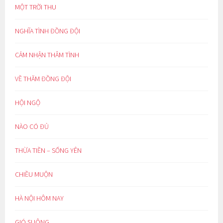
MỘT TRỜI THU
NGHĨA TÌNH ĐỒNG ĐỘI
CẢM NHẬN THÂM TÌNH
VỀ THĂM ĐỒNG ĐỘI
HỘI NGỘ
NÀO CÓ ĐỦ
THỪA TIỀN – SỐNG YÊN
CHIỀU MUỘN
HÀ NỘI HÔM NAY
GIÓ SUÔNG