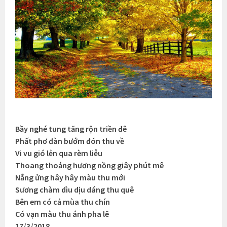
Bầy nghé tung tăng rộn triền đê
Phất phơ đàn bướm đón thu về
Vi vu gió lẻn qua rèm liễu
Thoang thoảng hương nồng giây phút mê
Nắng ửng hây hây màu thu mới
Sương chàm dìu dịu dáng thu quê
Bên em có cả mùa thu chín
Có vạn màu thu ánh pha lê
17/3/2018