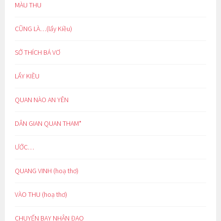
MÀU THU
CŨNG LÀ…(lẩy Kiều)
SỞ THÍCH BÁ VƠ
LẨY KIỀU
QUAN NÀO AN YÊN
DÂN GIAN QUAN THAM*
ƯỚC…
QUANG VINH (hoạ thơ)
VÀO THU (hoạ thơ)
CHUYẾN BAY NHÂN ĐẠO