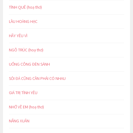
TÌNH QUÊ (hoạ thơ)
LẦU HOÀNG HẠC
HÃY YÊU VÌ
NGÕ TRÚC (hoạ thơ)
UỔNG CÔNG ĐÈN SÁNH
SỎI ĐÁ CŨNG CẦN PHẢI CÓ NHAU
GIÁ TRỊ TÌNH YÊU
NHỚ VỀ EM (hoạ thơ)
NẮNG XUÂN