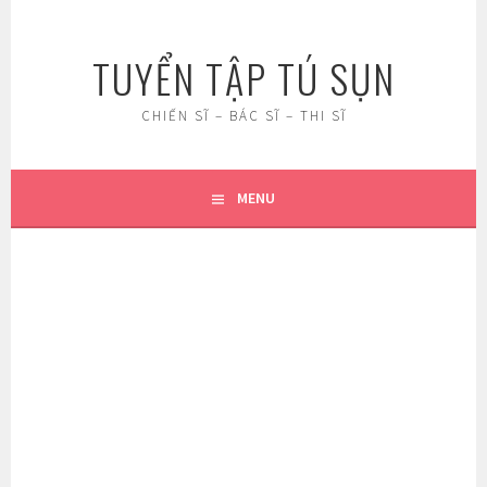
Skip
to
TUYỂN TẬP TÚ SỤN
content
CHIẾN SĨ – BÁC SĨ – THI SĨ
MENU