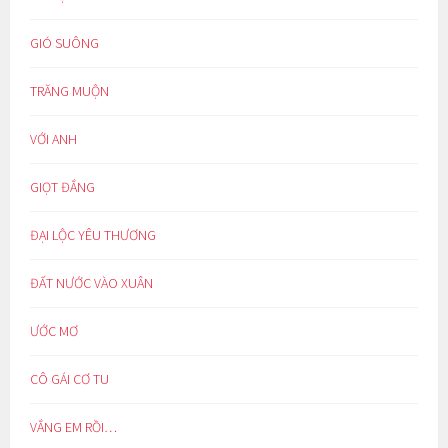
GIÓ SUÔNG
TRĂNG MUỘN
VỚI ANH
GIỌT ĐẮNG
ĐẠI LỘC YÊU THƯƠNG
ĐẤT NƯỚC VÀO XUÂN
ƯỚC MƠ
CÔ GÁI CƠ TU
VẮNG EM RỒI…