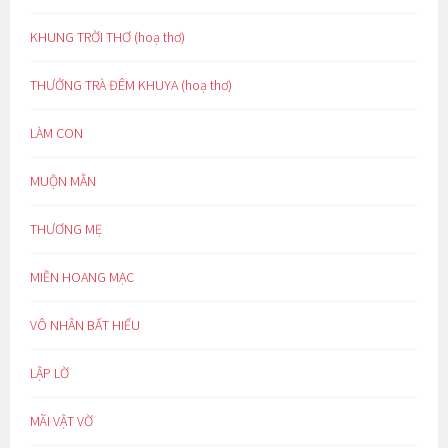
KHUNG TRỜI THƠ (hoạ thơ)
THƯỞNG TRÀ ĐÊM KHUYA (hoạ thơ)
LÀM CON
MUỘN MẰN
THƯƠNG MẸ
MIỀN HOANG MẠC
VÔ NHÂN BẤT HIẾU
LẬP LỜ
MÃI VẬT VỜ