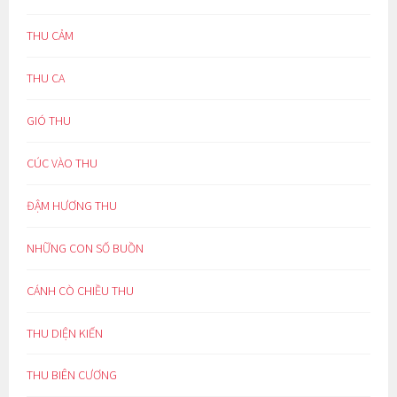
THU CẢM
THU CA
GIÓ THU
CÚC VÀO THU
ĐẬM HƯƠNG THU
NHỮNG CON SỐ BUỒN
CÁNH CÒ CHIỀU THU
THU DIỆN KIẾN
THU BIÊN CƯƠNG