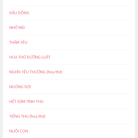
ĐẦU ĐÔNG
NHỚ MÃI
THẦM YÊU
HOẠ THƠ ĐƯỜNG LUẬT
NGHĨA YÊU THƯƠNG (hoạ thơ)
NGÓNG ĐỢI
HẾT ĐẬM TÌNH THU
TIẾNG THU (hoạ thơ)
NUÔI CON