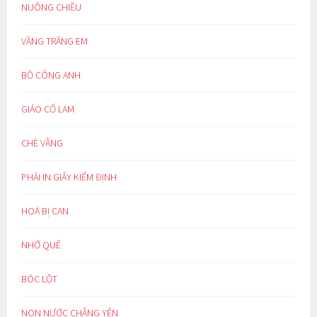
NUÔNG CHIỀU
VẦNG TRĂNG EM
BỒ CÔNG ANH
GIẢO CỔ LAM
CHÈ VẰNG
PHẢI IN GIẤY KIỂM ĐỊNH
HOÁ BỊ CAN
NHỚ QUÊ
BÓC LỘT
NON NƯỚC CHẲNG YÊN