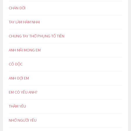
CHÁN ĐỜI
TAY LÀM HÀM NHAI
CHUNG TAY THỜ PHỤNG TỔ TIÊN
ANH MÃI MONG EM
CÔ ĐỘC
ANH ĐỢI EM
EM CÓ YÊU ANH?
THẦM YÊU
NHỚ NGƯỜI YÊU