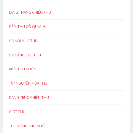
LANG THANG CHIỀU THU
ĐÊM THU CÔ QUẠNH
HÀ NỘI MÙA THU
ĐÀ NẴNG VÀO THU
MƯA THU BUỒN
TÂY NGUYÊN MÙA THU
DÁNG TRÚC CHIỀU THU
GIỌT THU
THU VỀ NHUNG NHỚ