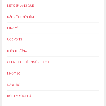
NÉT ĐẸP LÀNG QUÊ
MÃI GIỮ DUYÊN TÌNH
LÀNG YÊU
ƯỚC VỌNG
MIỀN THƯƠNG
CHÙM THƠ THẤT NGÔN TỨ CÚ
NHỚ TIẾC
ĐẮNG ĐÓT
BÔI LEM CỬA PHẬT