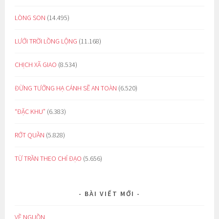
LÒNG SON
(14.495)
LƯỚI TRỜI LỒNG LỘNG
(11.168)
CHỊCH XÃ GIAO
(8.534)
ĐỪNG TƯỞNG HẠ CÁNH SẼ AN TOÀN
(6.520)
“ĐẶC KHU”
(6.383)
RỚT QUẦN
(5.828)
TỪ TRẦN THEO CHỈ ĐẠO
(5.656)
BÀI VIẾT MỚI
VỀ NGUỒN