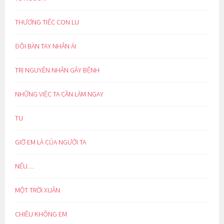
THƯƠNG TIẾC CON LU
ĐÔI BÀN TAY NHÂN ÁI
TRỊ NGUYÊN NHÂN GÂY BỆNH
NHỮNG VIỆC TA CẦN LÀM NGAY
TU
GIỜ EM LÀ CỦA NGƯỜI TA
NẾU…
MỘT TRỜI XUÂN
CHIỀU KHÔNG EM