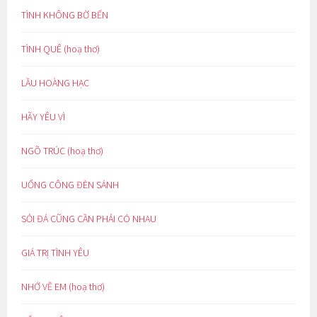
TÌNH KHÔNG BỜ BẾN
TÌNH QUÊ (hoạ thơ)
LẦU HOÀNG HẠC
HÃY YÊU VÌ
NGÕ TRÚC (hoạ thơ)
UỔNG CÔNG ĐÈN SÁNH
SỎI ĐÁ CŨNG CẦN PHẢI CÓ NHAU
GIÁ TRỊ TÌNH YÊU
NHỚ VỀ EM (hoạ thơ)