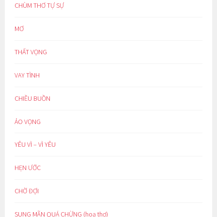
CHÙM THƠ TỰ SỰ
MƠ
THẤT VỌNG
VAY TÌNH
CHIỀU BUỒN
ẢO VỌNG
YÊU VÌ – VÌ YÊU
HẸN ƯỚC
CHỜ ĐỢI
SUNG MÃN QUÁ CHỪNG (hoạ thơ)