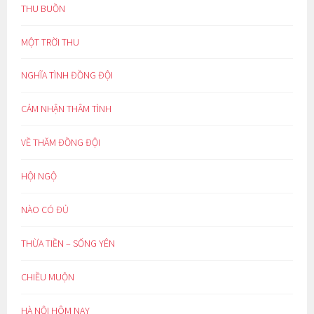
THU BUỒN
MỘT TRỜI THU
NGHĨA TÌNH ĐỒNG ĐỘI
CẢM NHẬN THÂM TÌNH
VỀ THĂM ĐỒNG ĐỘI
HỘI NGỘ
NÀO CÓ ĐỦ
THỪA TIỀN – SỐNG YÊN
CHIỀU MUỘN
HÀ NỘI HÔM NAY