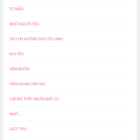
TỪ MẪU
NHỚ NGƯỜI YÊU
SAO EM KHÔNG NÓI YÊU ANH
KHI YÊU
ĐÊM BUỒN
HÂN HOAN CẢM TÁC
100 BÀI THẤT NGÔN BÁT CÚ
NHỚ…
GIỌT THU