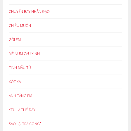
CHUYẾN BAY NHÂN ĐẠO
CHIỀU MUỘN
GỞI EM
MÊ NÚM CAU XINH
TÌNH MẪU TỬ
XÓT XA
ANH TẶNG EM
YÊU LÀ THẾ ĐẤY
SAO LẠI TRA CÒNG*