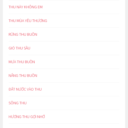
THU NÀY KHÔNG EM
THU MÙA YÊU THƯƠNG
RỪNG THU BUỒN
GIÓ THU SẦU
MƯA THU BUỒN
NẮNG THU BUỒN
ĐẤT NƯỚC VÀO THU
SÔNG THU
HƯƠNG THU GỢI NHỚ