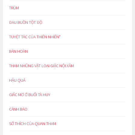
TRÙM
ĐAU BUỒN TỘT ĐỘ
TUYỆT TÁC CỦA THIÊN NHIÊN*
BÀN HOÀN
THAM NHŨNG VẶT LOẠI GIẶC NỘI XÂM
HẬU QUẢ
GIẤC MƠ Ở BUỔI TÀ HUY
CẢNH BÁO
SỞ THÍCH CỦA QUAN THAM