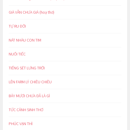
GIÀ VẪN CHƯA GIÀ (hoạ thơ)
TỰ RU ĐỜI
NÁT NHÀU CON TIM
NUỐI TIẾC
TIẾNG SÉT LƯNG TRỜI
LÊN FARM LÝ CHIỀU CHIỀU
BẢY MƯƠI CHƯA ĐÃ LÀ GÌ
TỨC CẢNH SINH THƠ
PHÚC VẠN THÌ