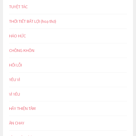
TUYỆT TÁC
THỜI TIẾT BẤT LỢI (hoạ thơ)
HÁO HỨC
CHỒNG KHÔN
HỐI LỖI
YÊU VÌ
VÌ YÊU
HÃY THIỆN TÂM
ĂN CHAY