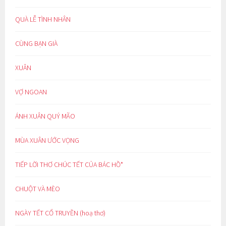
QUÀ LỄ TÌNH NHÂN
CÙNG BẠN GIÀ
XUÂN
VỢ NGOAN
ÁNH XUÂN QUÝ MÃO
MÙA XUÂN ƯỚC VỌNG
TIẾP LỜI THƠ CHÚC TẾT CỦA BÁC HỒ*
CHUỘT VÀ MÈO
NGÀY TẾT CỔ TRUYỀN (hoạ thơ)