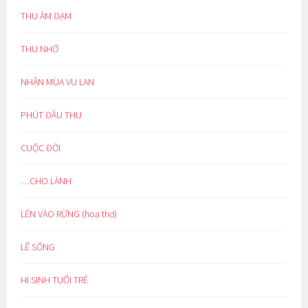
THU ẢM ĐẠM
THU NHỚ
NHÂN MÙA VU LAN
PHÚT ĐẦU THU
CUỘC ĐỜI
…CHO LÀNH
LẺN VÀO RỪNG (hoạ thơ)
LẼ SỐNG
HI SINH TUỔI TRẺ