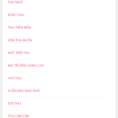
THU NHỚ
RỪNG THU
THU TRÊN BIỂN
ĐÊM THU BUỒN
MỘT TRỜI THU
MÁI TRƯỜNG VÙNG CAO
VÀO THU
VƯỜN RAU NHO NHỎ
ĐỢI THU
THU CĂM CĂM