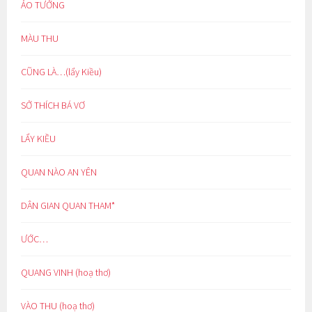
ẢO TƯỞNG
MÀU THU
CŨNG LÀ…(lẩy Kiều)
SỞ THÍCH BÁ VƠ
LẨY KIỀU
QUAN NÀO AN YÊN
DÂN GIAN QUAN THAM*
ƯỚC…
QUANG VINH (hoạ thơ)
VÀO THU (hoạ thơ)