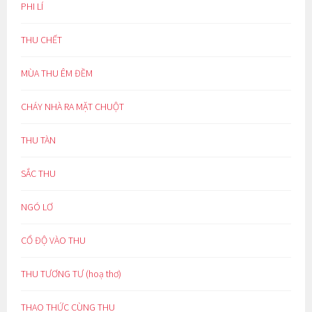
PHI LÍ
THU CHẾT
MÙA THU ÊM ĐỀM
CHÁY NHÀ RA MẶT CHUỘT
THU TÀN
SẮC THU
NGÓ LƠ
CỔ ĐỘ VÀO THU
THU TƯƠNG TƯ (hoạ thơ)
THAO THỨC CÙNG THU