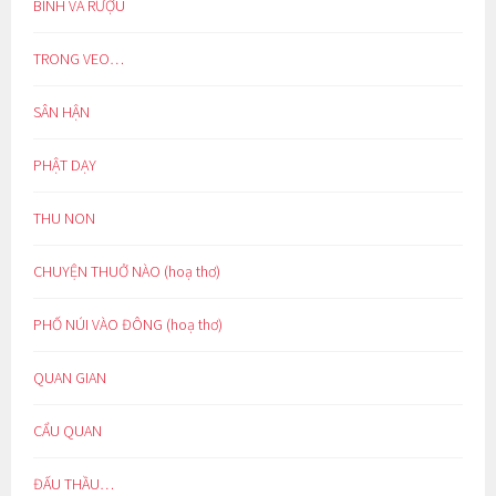
BÌNH VÀ RƯỢU
TRONG VEO…
SÂN HẬN
PHẬT DẠY
THU NON
CHUYỆN THUỞ NÀO (hoạ thơ)
PHỐ NÚI VÀO ĐÔNG (hoạ thơ)
QUAN GIAN
CẨU QUAN
ĐẤU THẦU…