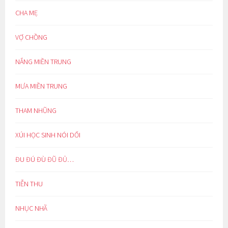
CHA MẸ
VỢ CHỒNG
NẮNG MIỀN TRUNG
MƯA MIỀN TRUNG
THAM NHŨNG
XÚI HỌC SINH NÓI DỐI
ĐU ĐÚ ĐÙ ĐŨ ĐỦ…
TIỄN THU
NHỤC NHÃ