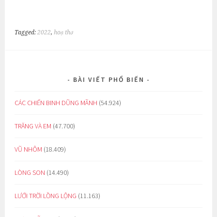
Tagged:
2022
,
hoạ thơ
BÀI VIẾT PHỔ BIẾN
CÁC CHIẾN BINH DŨNG MÃNH
(54.924)
TRĂNG VÀ EM
(47.700)
VŨ NHÔM
(18.409)
LÒNG SON
(14.490)
LƯỚI TRỜI LỒNG LỘNG
(11.163)