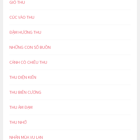
GIÓ THU
CÚC VÀO THU
ĐẬM HƯƠNG THU
NHỮNG CON SỐ BUỒN
CÁNH CÒ CHIỀU THU
THU DIỆN KIẾN
THU BIÊN CƯƠNG
THU ẢM ĐẠM
THU NHỚ
NHÂN MÙA VU LAN