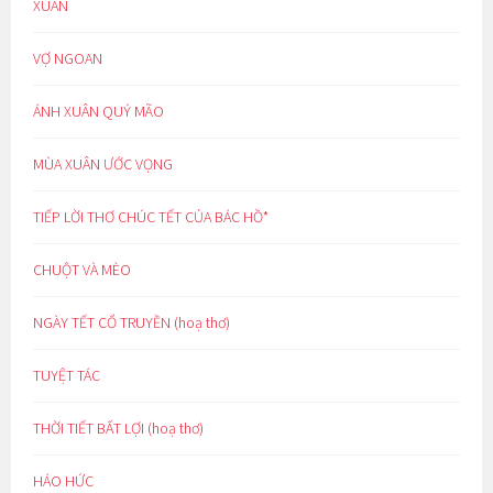
XUÂN
VỢ NGOAN
ÁNH XUÂN QUÝ MÃO
MÙA XUÂN ƯỚC VỌNG
TIẾP LỜI THƠ CHÚC TẾT CỦA BÁC HỒ*
CHUỘT VÀ MÈO
NGÀY TẾT CỔ TRUYỀN (hoạ thơ)
TUYỆT TÁC
THỜI TIẾT BẤT LỢI (hoạ thơ)
HÁO HỨC