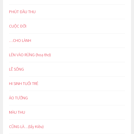
PHÚT ĐẦU THU
CUỘC ĐỜI
…CHO LÀNH
LẺN VÀO RỪNG (hoạ thơ)
LẼ SỐNG
HI SINH TUỔI TRẺ
ẢO TƯỞNG
MÀU THU
CŨNG LÀ…(lẩy Kiều)