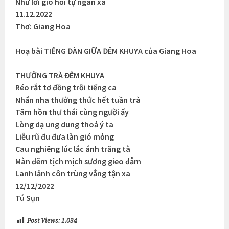
Như lời gió hỏi tự ngàn xa
11.12.2022
Thơ: Giang Hoa
Hoạ bài TIẾNG ĐÀN GIỮA ĐÊM KHUYA của Giang Hoa
THƯỞNG TRÀ ĐÊM KHUYA
Réo rắt tơ đồng trỗi tiếng ca
Nhẩn nha thưởng thức hết tuần trà
Tâm hồn thư thái cùng người ấy
Lòng dạ ung dung thoả ý ta
Liễu rũ đu đưa làn gió mỏng
Cau nghiêng lúc lắc ánh trăng tà
Màn đêm tịch mịch sương gieo đẫm
Lanh lảnh côn trùng vẳng tận xa
12/12/2022
Tú Sụn
Post Views:
1.034