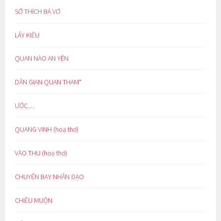
SỞ THÍCH BÁ VƠ
LẨY KIỀU
QUAN NÀO AN YÊN
DÂN GIAN QUAN THAM*
ƯỚC…
QUANG VINH (hoạ thơ)
VÀO THU (hoạ thơ)
CHUYẾN BAY NHÂN ĐẠO
CHIỀU MUỘN