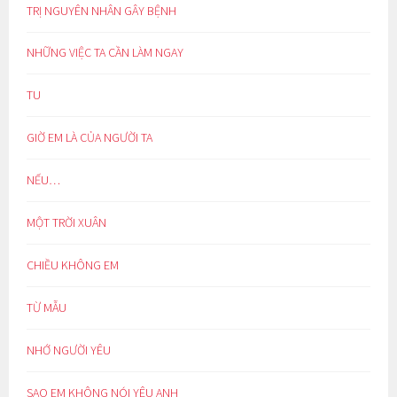
TRỊ NGUYÊN NHÂN GÂY BỆNH
NHỮNG VIỆC TA CẦN LÀM NGAY
TU
GIỜ EM LÀ CỦA NGƯỜI TA
NẾU…
MỘT TRỜI XUÂN
CHIỀU KHÔNG EM
TỪ MẪU
NHỚ NGƯỜI YÊU
SAO EM KHÔNG NÓI YÊU ANH