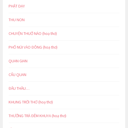
PHẬT DẠY
THU NON
CHUYỆN THUỞ NÀO (hoạ thơ)
PHỐ NÚI VÀO ĐÔNG (hoạ thơ)
QUAN GIAN
CẨU QUAN
ĐẤU THẦU…
KHUNG TRỜI THƠ (hoạ thơ)
THƯỞNG TRÀ ĐÊM KHUYA (hoạ thơ)