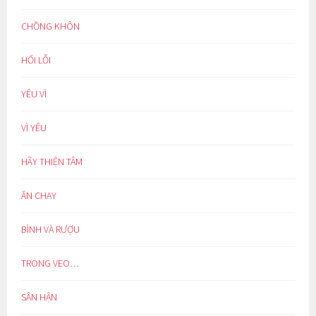
CHỒNG KHÔN
HỐI LỖI
YÊU VÌ
VÌ YÊU
HÃY THIỆN TÂM
ĂN CHAY
BÌNH VÀ RƯỢU
TRONG VEO…
SÂN HẬN