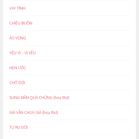
VAY TÌNH
CHIỀU BUỒN
ẢO VỌNG
YÊU VÌ – VÌ YÊU
HẸN ƯỚC
CHỜ ĐỢI
SUNG MÃN QUÁ CHỪNG (hoạ thơ)
GIÀ VẪN CHƯA GIÀ (hoạ thơ)
TỰ RU ĐỜI