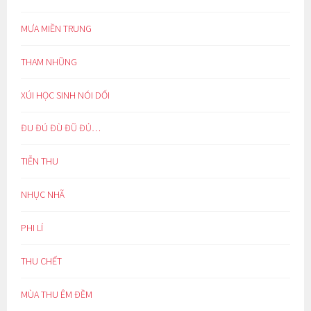
MƯA MIỀN TRUNG
THAM NHŨNG
XÚI HỌC SINH NÓI DỐI
ĐU ĐÚ ĐÙ ĐŨ ĐỦ…
TIỄN THU
NHỤC NHÃ
PHI LÍ
THU CHẾT
MÙA THU ÊM ĐỀM