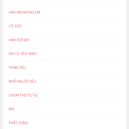
ANH MÃI MONG EM
CÔ ĐỘC
ANH ĐỢI EM
EM CÓ YÊU ANH?
THẦM YÊU
NHỚ NGƯỜI YÊU
CHÙM THƠ TỰ SỰ
MƠ
THẤT VỌNG