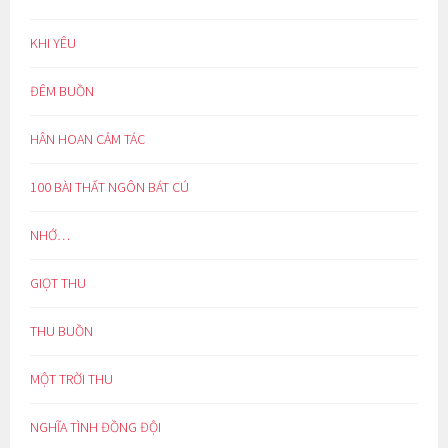
KHI YÊU
ĐÊM BUỒN
HÂN HOAN CẢM TÁC
100 BÀI THẤT NGÔN BÁT CÚ
NHỚ…
GIỌT THU
THU BUỒN
MỘT TRỜI THU
NGHĨA TÌNH ĐỒNG ĐỘI