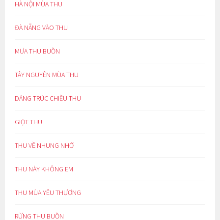
HÀ NỘI MÙA THU
ĐÀ NẴNG VÀO THU
MƯA THU BUỒN
TÂY NGUYÊN MÙA THU
DÁNG TRÚC CHIỀU THU
GIỌT THU
THU VỀ NHUNG NHỚ
THU NÀY KHÔNG EM
THU MÙA YÊU THƯƠNG
RỪNG THU BUỒN