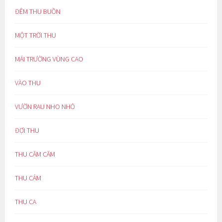
ĐÊM THU BUỒN
MỘT TRỜI THU
MÁI TRƯỜNG VÙNG CAO
VÀO THU
VƯỜN RAU NHO NHỎ
ĐỢI THU
THU CĂM CĂM
THU CẢM
THU CA