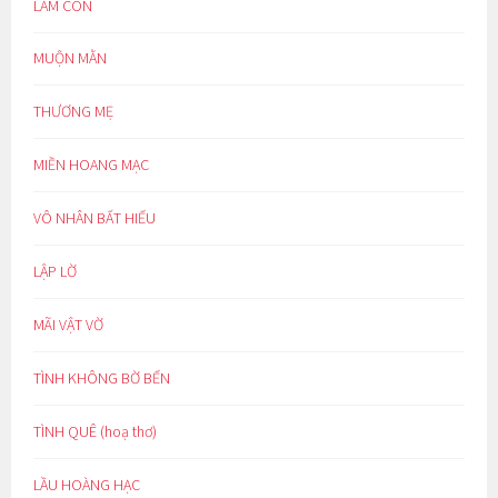
LÀM CON
MUỘN MẰN
THƯƠNG MẸ
MIỀN HOANG MẠC
VÔ NHÂN BẤT HIẾU
LẬP LỜ
MÃI VẬT VỜ
TÌNH KHÔNG BỜ BẾN
TÌNH QUÊ (hoạ thơ)
LẦU HOÀNG HẠC