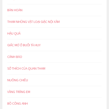
BÀN HOÀN
THAM NHŨNG VẶT LOẠI GIẶC NỘI XÂM
HẬU QUẢ
GIẤC MƠ Ở BUỔI TÀ HUY
CẢNH BÁO
SỞ THÍCH CỦA QUAN THAM
NUÔNG CHIỀU
VẦNG TRĂNG EM
BỒ CÔNG ANH