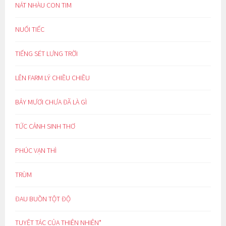
NÁT NHÀU CON TIM
NUỐI TIẾC
TIẾNG SÉT LƯNG TRỜI
LÊN FARM LÝ CHIỀU CHIỀU
BẢY MƯƠI CHƯA ĐÃ LÀ GÌ
TỨC CẢNH SINH THƠ
PHÚC VẠN THÌ
TRÙM
ĐAU BUỒN TỘT ĐỘ
TUYỆT TÁC CỦA THIÊN NHIÊN*