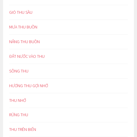
GIÓ THU SẦU
MƯA THU BUỒN
NẮNG THU BUỒN
ĐẤT NƯỚC VÀO THU
SÔNG THU
HƯƠNG THU GỢI NHỚ
THU NHỚ
RỪNG THU
THU TRÊN BIỂN