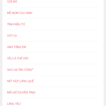
GỞI EM
MÊ NÚM CAU XINH
TÌNH MẪU TỬ
XÓT XA
ANH TẶNG EM
YÊU LÀ THẾ ĐẤY
SAO LẠI TRA CÒNG*
NÉT ĐẸP LÀNG QUÊ
MÃI GIỮ DUYÊN TÌNH
LÀNG YÊU