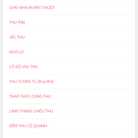
CHÁY NHÀ RA MẶT CHUỘT
THU TÀN
SẮC THU
NGÓ LƠ
CỔ ĐỘ VÀO THU
THU TƯƠNG TƯ (hoạ thơ)
THAO THỨC CÙNG THU
LANG THANG CHIỀU THU
ĐÊM THU CÔ QUẠNH