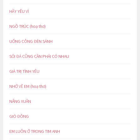
HÃY YÊU VÌ
NGÕ TRÚC (hoạ thơ)
UỔNG CÔNG ĐÈN SÁNH
SỎI ĐÁ CŨNG CẦN PHẢI CÓ NHAU
GIÁ TRỊ TÌNH YÊU
NHỚ VỀ EM (hoạ thơ)
NẮNG XUÂN
GIÓ ĐÔNG
EM LUÔN Ở TRONG TIM ANH