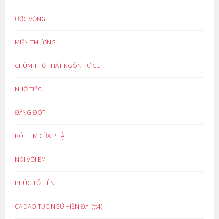
ƯỚC VỌNG
MIỀN THƯƠNG
CHÙM THƠ THẤT NGÔN TỨ CÚ
NHỚ TIẾC
ĐẮNG ĐÓT
BÔI LEM CỬA PHẬT
NÓI VỚI EM
PHÚC TỔ TIÊN
CA DAO TỤC NGỮ HIỆN ĐẠI (tt4)