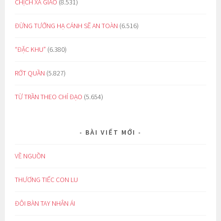
CHỊCH XÃ GIAO
(8.531)
ĐỪNG TƯỞNG HẠ CÁNH SẼ AN TOÀN
(6.516)
“ĐẶC KHU”
(6.380)
RỚT QUẦN
(5.827)
TỪ TRẦN THEO CHỈ ĐẠO
(5.654)
BÀI VIẾT MỚI
VỀ NGUỒN
THƯƠNG TIẾC CON LU
ĐÔI BÀN TAY NHÂN ÁI