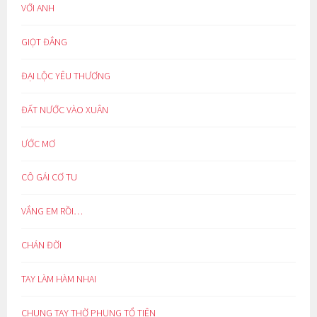
VỚI ANH
GIỌT ĐẮNG
ĐẠI LỘC YÊU THƯƠNG
ĐẤT NƯỚC VÀO XUÂN
ƯỚC MƠ
CÔ GÁI CƠ TU
VẮNG EM RỒI…
CHÁN ĐỜI
TAY LÀM HÀM NHAI
CHUNG TAY THỜ PHỤNG TỔ TIÊN