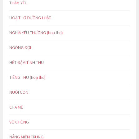
THẦM YÊU
HOẠ THƠ ĐƯỜNG LUẬT
NGHĨA YÊU THƯƠNG (hoạ thơ)
NGÓNG ĐỢI
HẾT ĐẬM TÌNH THU
TIẾNG THU (hoạ thơ)
NUÔI CON
CHA MẸ
VỢ CHỒNG
NẮNG MIỀN TRUNG