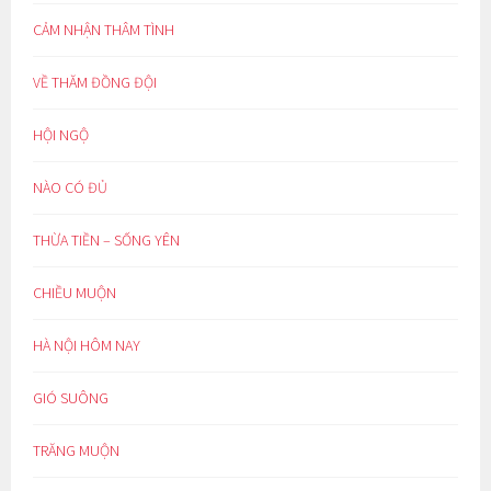
CẢM NHẬN THÂM TÌNH
VỀ THĂM ĐỒNG ĐỘI
HỘI NGỘ
NÀO CÓ ĐỦ
THỪA TIỀN – SỐNG YÊN
CHIỀU MUỘN
HÀ NỘI HÔM NAY
GIÓ SUÔNG
TRĂNG MUỘN