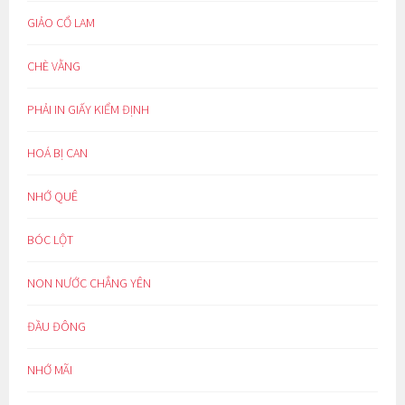
GIẢO CỔ LAM
CHÈ VẰNG
PHẢI IN GIẤY KIỂM ĐỊNH
HOÁ BỊ CAN
NHỚ QUÊ
BÓC LỘT
NON NƯỚC CHẲNG YÊN
ĐẦU ĐÔNG
NHỚ MÃI