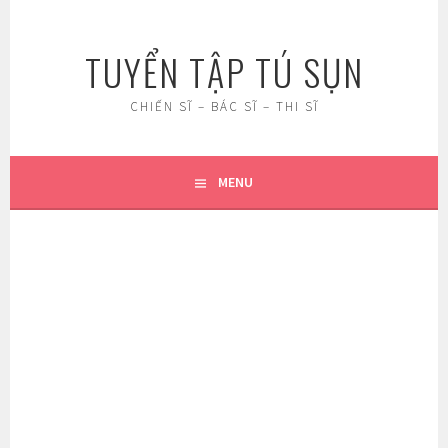
Skip
to
TUYỂN TẬP TÚ SỤN
content
CHIẾN SĨ – BÁC SĨ – THI SĨ
MENU