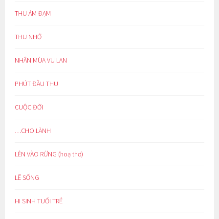
THU ẢM ĐẠM
THU NHỚ
NHÂN MÙA VU LAN
PHÚT ĐẦU THU
CUỘC ĐỜI
…CHO LÀNH
LẺN VÀO RỪNG (hoạ thơ)
LẼ SỐNG
HI SINH TUỔI TRẺ