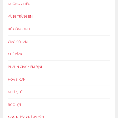
NUÔNG CHIỀU
VẦNG TRĂNG EM
BỒ CÔNG ANH
GIẢO CỔ LAM
CHÈ VẰNG
PHẢI IN GIẤY KIỂM ĐỊNH
HOÁ BỊ CAN
NHỚ QUÊ
BÓC LỘT
NON NƯỚC CHẲNG YÊN