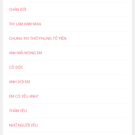
CHÁN ĐỜI
TAY LÀM HÀM NHAI
CHUNG TAY THỜ PHỤNG TỔ TIÊN
ANH MÃI MONG EM
CÔ ĐỘC
ANH ĐỢI EM
EM CÓ YÊU ANH?
THẦM YÊU
NHỚ NGƯỜI YÊU