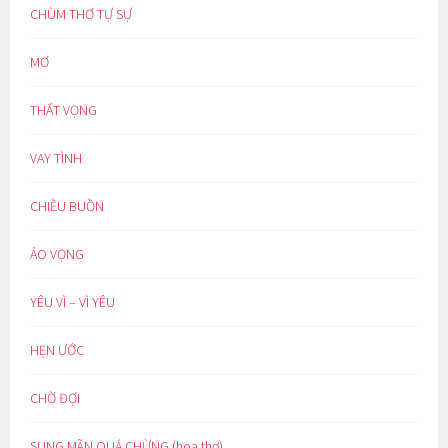
CHÙM THƠ TỰ SỰ
MƠ
THẤT VỌNG
VAY TÌNH
CHIỀU BUỒN
ẢO VỌNG
YÊU VÌ – VÌ YÊU
HẸN ƯỚC
CHỜ ĐỢI
SUNG MÃN QUÁ CHỪNG (hoạ thơ)