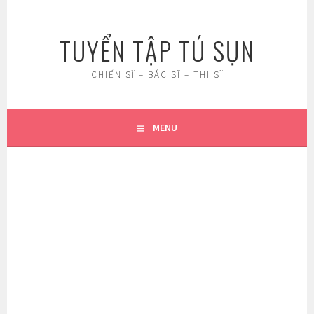
Skip
to
TUYỂN TẬP TÚ SỤN
content
CHIẾN SĨ – BÁC SĨ – THI SĨ
MENU