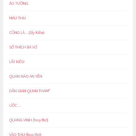
ẢO TƯỞNG
MÀU THU
CŨNG LÀ…(lẩy Kiều)
SỞ THÍCH BÁ VƠ
LẨY KIỀU
QUAN NÀO AN YÊN
DÂN GIAN QUAN THAM*
ƯỚC…
QUANG VINH (hoạ thơ)
VÀO THU (hoạ thơ)