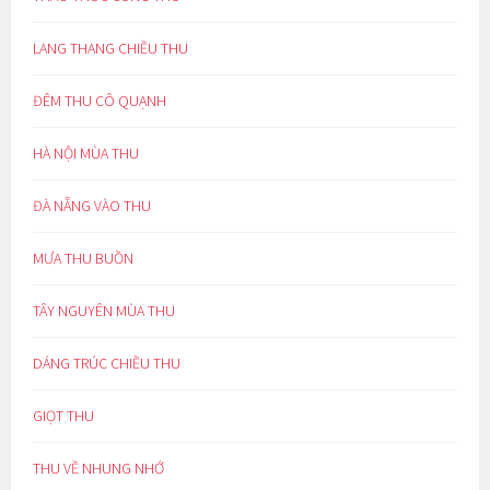
LANG THANG CHIỀU THU
ĐÊM THU CÔ QUẠNH
HÀ NỘI MÙA THU
ĐÀ NẴNG VÀO THU
MƯA THU BUỒN
TÂY NGUYÊN MÙA THU
DÁNG TRÚC CHIỀU THU
GIỌT THU
THU VỀ NHUNG NHỚ