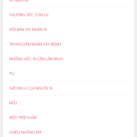
THƯƠNG TIẾC CON LU
ĐÔI BÀN TAY NHÂN ÁI
TRỊ NGUYÊN NHÂN GÂY BỆNH
NHỮNG VIỆC TA CẦN LÀM NGAY
TU
GIỜ EM LÀ CỦA NGƯỜI TA
NẾU…
MỘT TRỜI XUÂN
CHIỀU KHÔNG EM