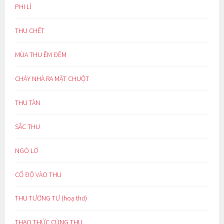
PHI LÍ
THU CHẾT
MÙA THU ÊM ĐỀM
CHÁY NHÀ RA MẶT CHUỘT
THU TÀN
SẮC THU
NGÓ LƠ
CỔ ĐỘ VÀO THU
THU TƯƠNG TƯ (hoạ thơ)
THAO THỨC CÙNG THU