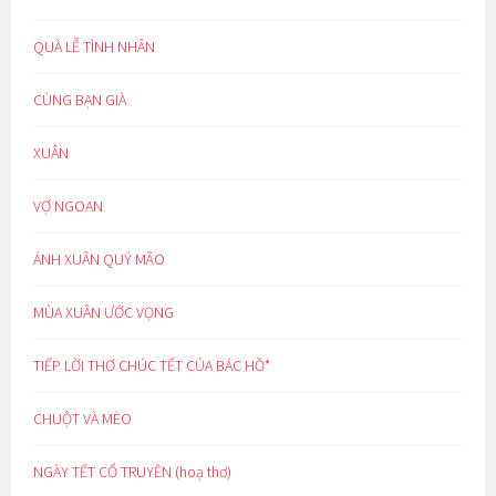
QUÀ LỄ TÌNH NHÂN
CÙNG BẠN GIÀ
XUÂN
VỢ NGOAN
ÁNH XUÂN QUÝ MÃO
MÙA XUÂN ƯỚC VỌNG
TIẾP LỜI THƠ CHÚC TẾT CỦA BÁC HỒ*
CHUỘT VÀ MÈO
NGÀY TẾT CỔ TRUYỀN (hoạ thơ)