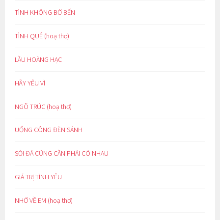
TÌNH KHÔNG BỜ BẾN
TÌNH QUÊ (hoạ thơ)
LẦU HOÀNG HẠC
HÃY YÊU VÌ
NGÕ TRÚC (hoạ thơ)
UỔNG CÔNG ĐÈN SÁNH
SỎI ĐÁ CŨNG CẦN PHẢI CÓ NHAU
GIÁ TRỊ TÌNH YÊU
NHỚ VỀ EM (hoạ thơ)