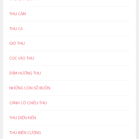
THU CẢM
THU CA
GIÓ THU
CÚC VÀO THU
ĐẬM HƯƠNG THU
NHỮNG CON SỐ BUỒN
CÁNH CÒ CHIỀU THU
THU DIỆN KIẾN
THU BIÊN CƯƠNG