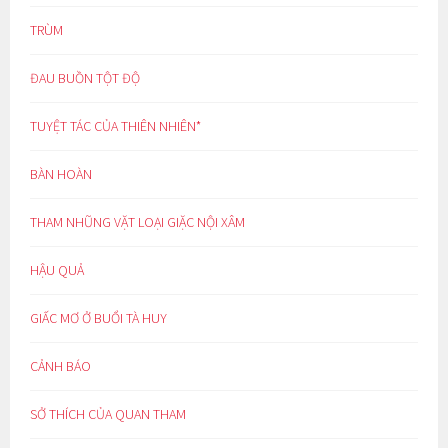
TRÙM
ĐAU BUỒN TỘT ĐỘ
TUYỆT TÁC CỦA THIÊN NHIÊN*
BÀN HOÀN
THAM NHŨNG VẶT LOẠI GIẶC NỘI XÂM
HẬU QUẢ
GIẤC MƠ Ở BUỔI TÀ HUY
CẢNH BÁO
SỞ THÍCH CỦA QUAN THAM