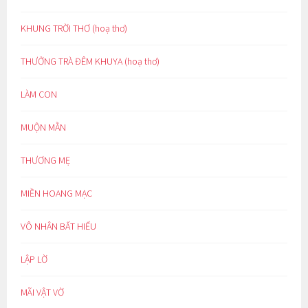
KHUNG TRỜI THƠ (hoạ thơ)
THƯỞNG TRÀ ĐÊM KHUYA (hoạ thơ)
LÀM CON
MUỘN MẰN
THƯƠNG MẸ
MIỀN HOANG MẠC
VÔ NHÂN BẤT HIẾU
LẬP LỜ
MÃI VẬT VỜ