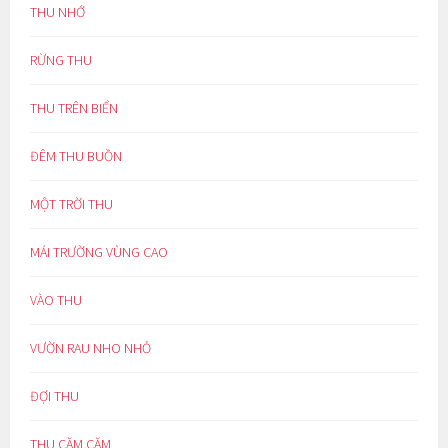
THU NHỚ
RỪNG THU
THU TRÊN BIỂN
ĐÊM THU BUỒN
MỘT TRỜI THU
MÁI TRƯỜNG VÙNG CAO
VÀO THU
VƯỜN RAU NHO NHỎ
ĐỢI THU
THU CĂM CĂM