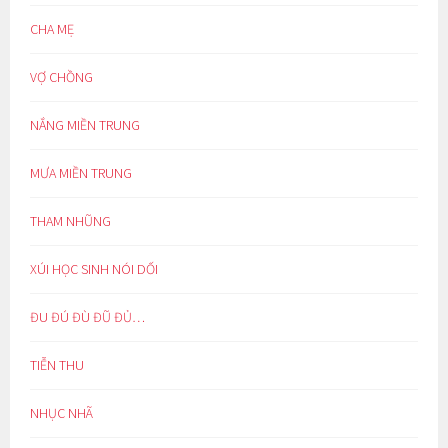
CHA MẸ
VỢ CHỒNG
NẮNG MIỀN TRUNG
MƯA MIỀN TRUNG
THAM NHŨNG
XÚI HỌC SINH NÓI DỐI
ĐU ĐÚ ĐÙ ĐŨ ĐỦ…
TIỄN THU
NHỤC NHÃ