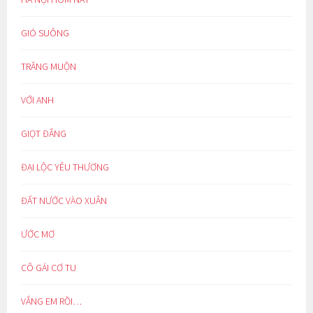
GIÓ SUÔNG
TRĂNG MUỘN
VỚI ANH
GIỌT ĐẮNG
ĐẠI LỘC YÊU THƯƠNG
ĐẤT NƯỚC VÀO XUÂN
ƯỚC MƠ
CÔ GÁI CƠ TU
VẮNG EM RỒI…