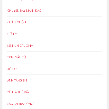
CHUYẾN BAY NHÂN ĐẠO
CHIỀU MUỘN
GỞI EM
MÊ NÚM CAU XINH
TÌNH MẪU TỬ
XÓT XA
ANH TẶNG EM
YÊU LÀ THẾ ĐẤY
SAO LẠI TRA CÒNG*