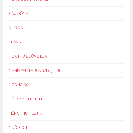
ĐẦU ĐÔNG
NHỚ MÃI
THẦM YÊU
HOẠ THƠ ĐƯỜNG LUẬT
NGHĨA YÊU THƯƠNG (hoạ thơ)
NGÓNG ĐỢI
HẾT ĐẬM TÌNH THU
TIẾNG THU (hoạ thơ)
NUÔI CON