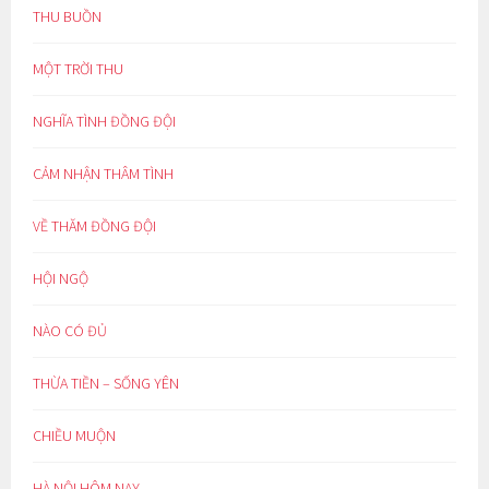
THU BUỒN
MỘT TRỜI THU
NGHĨA TÌNH ĐỒNG ĐỘI
CẢM NHẬN THÂM TÌNH
VỀ THĂM ĐỒNG ĐỘI
HỘI NGỘ
NÀO CÓ ĐỦ
THỪA TIỀN – SỐNG YÊN
CHIỀU MUỘN
HÀ NỘI HÔM NAY