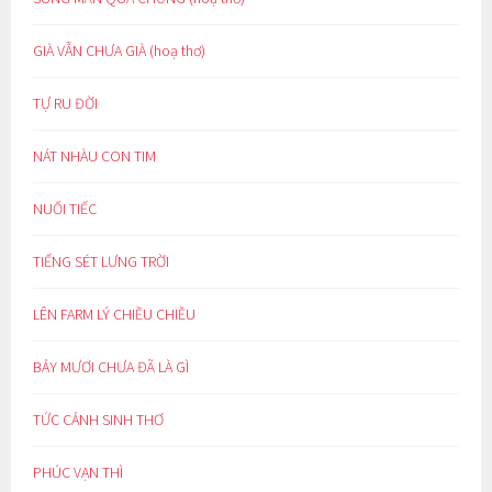
GIÀ VẪN CHƯA GIÀ (hoạ thơ)
TỰ RU ĐỜI
NÁT NHÀU CON TIM
NUỐI TIẾC
TIẾNG SÉT LƯNG TRỜI
LÊN FARM LÝ CHIỀU CHIỀU
BẢY MƯƠI CHƯA ĐÃ LÀ GÌ
TỨC CẢNH SINH THƠ
PHÚC VẠN THÌ