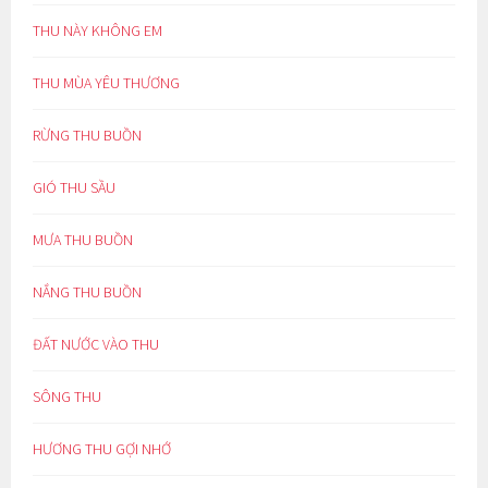
THU NÀY KHÔNG EM
THU MÙA YÊU THƯƠNG
RỪNG THU BUỒN
GIÓ THU SẦU
MƯA THU BUỒN
NẮNG THU BUỒN
ĐẤT NƯỚC VÀO THU
SÔNG THU
HƯƠNG THU GỢI NHỚ