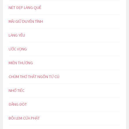
NÉT ĐẸP LÀNG QUÊ
MÃI GIỮ DUYÊN TÌNH
LÀNG YÊU
ƯỚC VỌNG
MIỀN THƯƠNG
CHÙM THƠ THẤT NGÔN TỨ CÚ
NHỚ TIẾC
ĐẮNG ĐÓT
BÔI LEM CỬA PHẬT