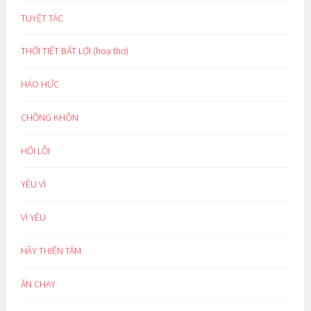
TUYỆT TÁC
THỜI TIẾT BẤT LỢI (hoạ thơ)
HÁO HỨC
CHỒNG KHÔN
HỐI LỖI
YÊU VÌ
VÌ YÊU
HÃY THIỆN TÂM
ĂN CHAY