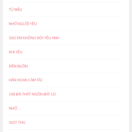
TỪ MẪU
NHỚ NGƯỜI YÊU
SAO EM KHÔNG NÓI YÊU ANH
KHI YÊU
ĐÊM BUỒN
HÂN HOAN CẢM TÁC
100 BÀI THẤT NGÔN BÁT CÚ
NHỚ…
GIỌT THU