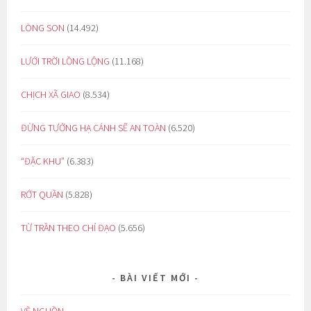
LÒNG SON
(14.492)
LƯỚI TRỜI LỒNG LỘNG
(11.168)
CHỊCH XÃ GIAO
(8.534)
ĐỪNG TƯỞNG HẠ CÁNH SẼ AN TOÀN
(6.520)
“ĐẶC KHU”
(6.383)
RỚT QUẦN
(5.828)
TỪ TRẦN THEO CHỈ ĐẠO
(5.656)
BÀI VIẾT MỚI
VỀ NGUỒN