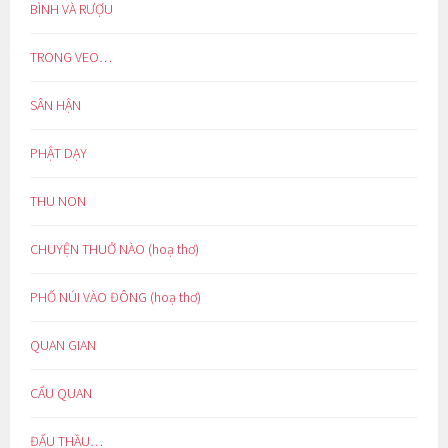
BÌNH VÀ RƯỢU
TRONG VEO…
SÂN HẬN
PHẬT DẠY
THU NON
CHUYỆN THUỞ NÀO (hoạ thơ)
PHỐ NÚI VÀO ĐÔNG (hoạ thơ)
QUAN GIAN
CẨU QUAN
ĐẤU THẦU…