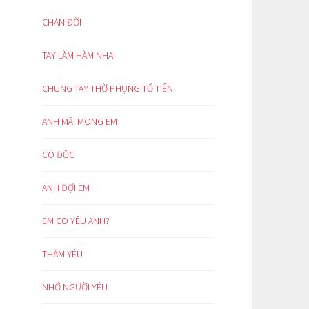
CHÁN ĐỜI
TAY LÀM HÀM NHAI
CHUNG TAY THỜ PHỤNG TỔ TIÊN
ANH MÃI MONG EM
CÔ ĐỘC
ANH ĐỢI EM
EM CÓ YÊU ANH?
THẦM YÊU
NHỚ NGƯỜI YÊU