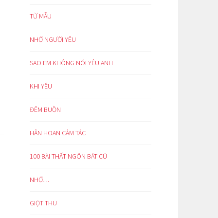
TỪ MẪU
NHỚ NGƯỜI YÊU
SAO EM KHÔNG NÓI YÊU ANH
KHI YÊU
ĐÊM BUỒN
HÂN HOAN CẢM TÁC
100 BÀI THẤT NGÔN BÁT CÚ
NHỚ…
GIỌT THU