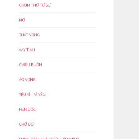
CHÙM THƠ TỰ SỰ
MƠ
THẤT VỌNG
VAY TÌNH
CHIỀU BUỒN
ẢO VỌNG
YÊU VÌ – VÌ YÊU
HẸN ƯỚC
CHỜ ĐỢI
SUNG MÃN QUÁ CHỪNG (hoạ thơ)