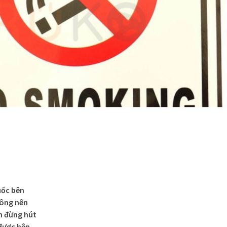
uốc bên
hông nên
n đừng hút
được hên