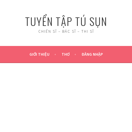
TUYỂN TẬP TÚ SỤN
CHIẾN SĨ – BÁC SĨ – THI SĨ
GIỚI THIỆU
THƠ
ĐĂNG NHẬP