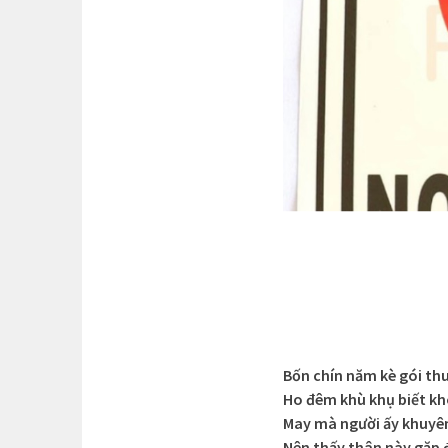
Bốn chín năm kè gói th
Ho đêm khù khụ biết k
May mà người ấy khuyê
Nên thấy thân này gặp 