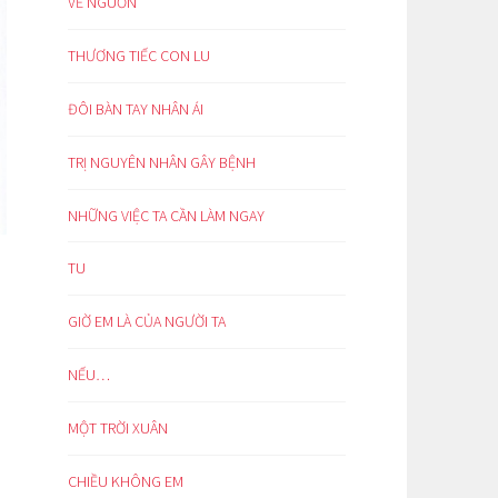
VỀ NGUỒN
THƯƠNG TIẾC CON LU
ĐÔI BÀN TAY NHÂN ÁI
TRỊ NGUYÊN NHÂN GÂY BỆNH
NHỮNG VIỆC TA CẦN LÀM NGAY
TU
GIỜ EM LÀ CỦA NGƯỜI TA
NẾU…
MỘT TRỜI XUÂN
CHIỀU KHÔNG EM