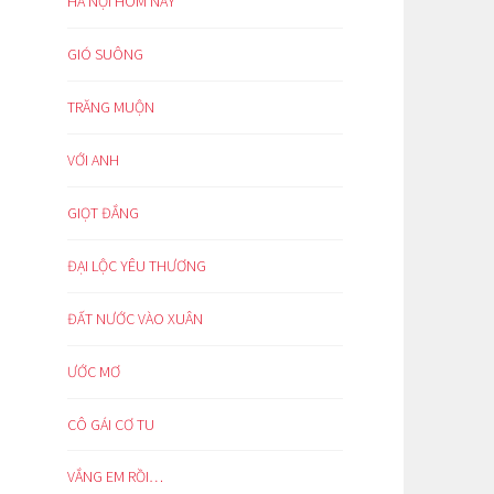
HÀ NỘI HÔM NAY
GIÓ SUÔNG
TRĂNG MUỘN
VỚI ANH
GIỌT ĐẮNG
ĐẠI LỘC YÊU THƯƠNG
ĐẤT NƯỚC VÀO XUÂN
ƯỚC MƠ
CÔ GÁI CƠ TU
VẮNG EM RỒI…