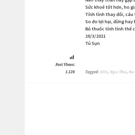
Sức khoẻ tốt hơn, ho g
Tính tình thay đổi, cáu 
So đo lợi hại, đừng hay
Bỏ thuốc tính tình thế 
20/3/2021
Tú Sụn
Post Views:
1.126
Tagged:
2021
,
Ngọc Thuỷ
,
thơ