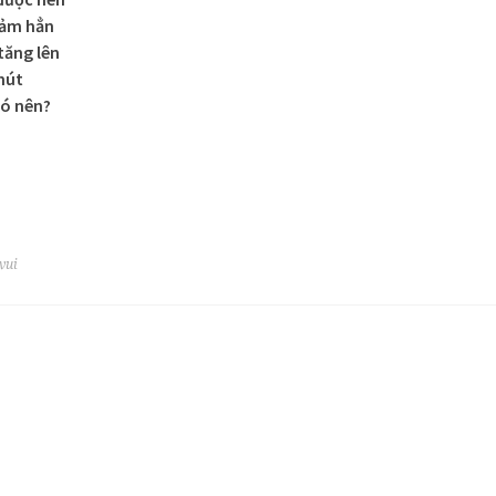
iảm hẳn
tăng lên
 hút
có nên?
 vui