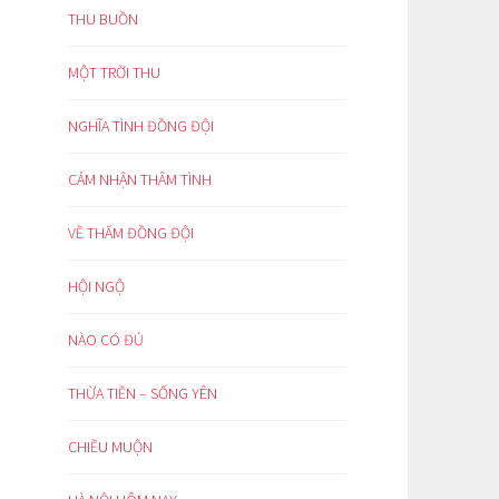
THU BUỒN
MỘT TRỜI THU
NGHĨA TÌNH ĐỒNG ĐỘI
CẢM NHẬN THÂM TÌNH
VỀ THĂM ĐỒNG ĐỘI
HỘI NGỘ
NÀO CÓ ĐỦ
THỪA TIỀN – SỐNG YÊN
CHIỀU MUỘN