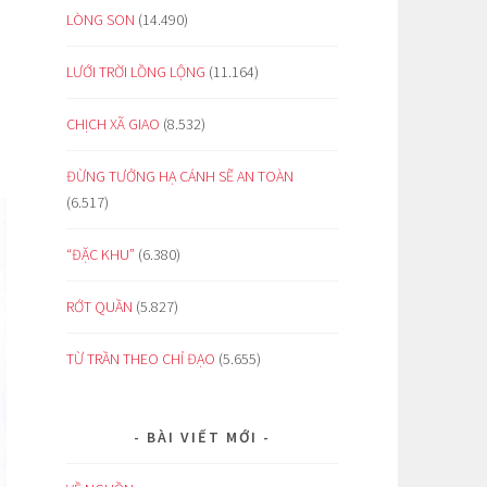
LÒNG SON
(14.490)
LƯỚI TRỜI LỒNG LỘNG
(11.164)
CHỊCH XÃ GIAO
(8.532)
ĐỪNG TƯỞNG HẠ CÁNH SẼ AN TOÀN
(6.517)
“ĐẶC KHU”
(6.380)
RỚT QUẦN
(5.827)
TỪ TRẦN THEO CHỈ ĐẠO
(5.655)
BÀI VIẾT MỚI