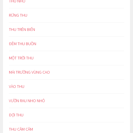
THU NHỚ
RỪNG THU
THU TRÊN BIỂN
ĐÊM THU BUỒN
MỘT TRỜI THU
MÁI TRƯỜNG VÙNG CAO
VÀO THU
VƯỜN RAU NHO NHỎ
ĐỢI THU
THU CĂM CĂM