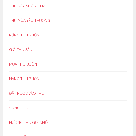
THU NÀY KHÔNG EM
THU MÙA YÊU THƯƠNG
RỪNG THU BUỒN
GIÓ THU SẦU
MƯA THU BUỒN
NẮNG THU BUỒN
ĐẤT NƯỚC VÀO THU
SÔNG THU
HƯƠNG THU GỢI NHỚ