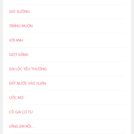
GIÓ SUÔNG
TRĂNG MUỘN
VỚI ANH
GIỌT ĐẮNG
ĐẠI LỘC YÊU THƯƠNG
ĐẤT NƯỚC VÀO XUÂN
ƯỚC MƠ
CÔ GÁI CƠ TU
VẮNG EM RỒI…