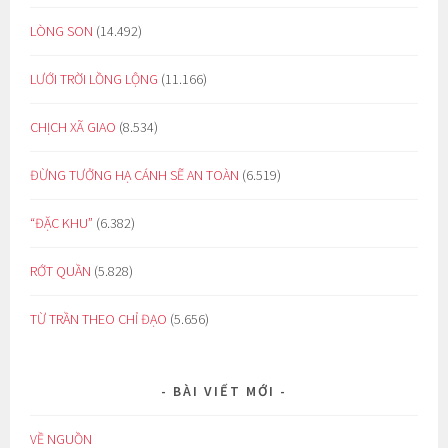
LÒNG SON
(14.492)
LƯỚI TRỜI LỒNG LỘNG
(11.166)
CHỊCH XÃ GIAO
(8.534)
ĐỪNG TƯỞNG HẠ CÁNH SẼ AN TOÀN
(6.519)
“ĐẶC KHU”
(6.382)
RỚT QUẦN
(5.828)
TỪ TRẦN THEO CHỈ ĐẠO
(5.656)
BÀI VIẾT MỚI
VỀ NGUỒN