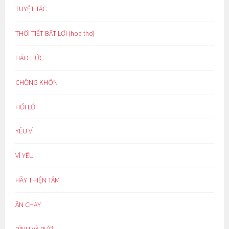
TUYỆT TÁC
THỜI TIẾT BẤT LỢI (hoạ thơ)
HÁO HỨC
CHỒNG KHÔN
HỐI LỖI
YÊU VÌ
VÌ YÊU
HÃY THIỆN TÂM
ĂN CHAY