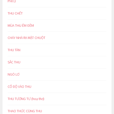
PHI LÍ
THU CHẾT
MÙA THU ÊM ĐỀM
CHÁY NHÀ RA MẶT CHUỘT
THU TÀN
SẮC THU
NGÓ LƠ
CỔ ĐỘ VÀO THU
THU TƯƠNG TƯ (hoạ thơ)
THAO THỨC CÙNG THU