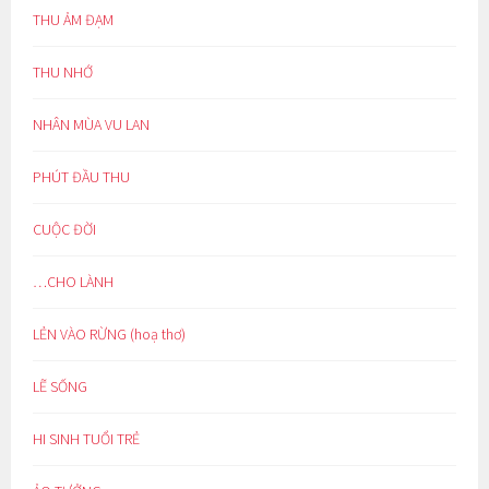
THU ẢM ĐẠM
THU NHỚ
NHÂN MÙA VU LAN
PHÚT ĐẦU THU
CUỘC ĐỜI
…CHO LÀNH
LẺN VÀO RỪNG (hoạ thơ)
LẼ SỐNG
HI SINH TUỔI TRẺ