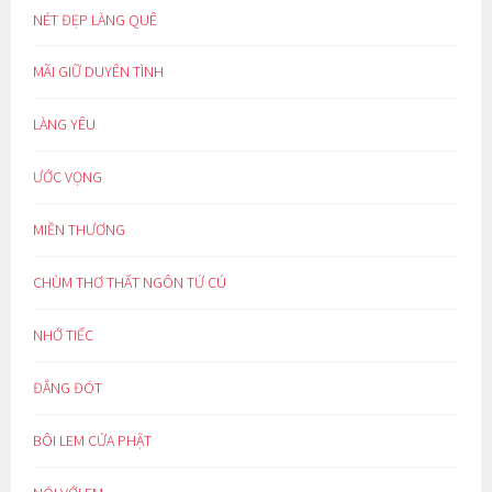
NÉT ĐẸP LÀNG QUÊ
MÃI GIỮ DUYÊN TÌNH
LÀNG YÊU
ƯỚC VỌNG
MIỀN THƯƠNG
CHÙM THƠ THẤT NGÔN TỨ CÚ
NHỚ TIẾC
ĐẮNG ĐÓT
BÔI LEM CỬA PHẬT