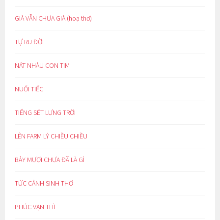
GIÀ VẪN CHƯA GIÀ (hoạ thơ)
TỰ RU ĐỜI
NÁT NHÀU CON TIM
NUỐI TIẾC
TIẾNG SÉT LƯNG TRỜI
LÊN FARM LÝ CHIỀU CHIỀU
BẢY MƯƠI CHƯA ĐÃ LÀ GÌ
TỨC CẢNH SINH THƠ
PHÚC VẠN THÌ