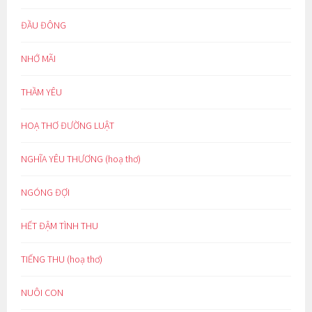
ĐẦU ĐÔNG
NHỚ MÃI
THẦM YÊU
HOẠ THƠ ĐƯỜNG LUẬT
NGHĨA YÊU THƯƠNG (hoạ thơ)
NGÓNG ĐỢI
HẾT ĐẬM TÌNH THU
TIẾNG THU (hoạ thơ)
NUÔI CON