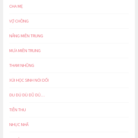
CHA MẸ
VỢ CHỒNG
NẮNG MIỀN TRUNG
MƯA MIỀN TRUNG
THAM NHŨNG
XÚI HỌC SINH NÓI DỐI
ĐU ĐÚ ĐÙ ĐŨ ĐỦ…
TIỄN THU
NHỤC NHÃ