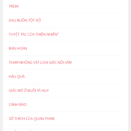
TRÙM
ĐAU BUỒN TỘT ĐỘ
TUYỆT TÁC CỦA THIÊN NHIÊN*
BÀN HOÀN
THAM NHŨNG VẶT LOẠI GIẶC NỘI XÂM
HẬU QUẢ
GIẤC MƠ Ở BUỔI TÀ HUY
CẢNH BÁO
SỞ THÍCH CỦA QUAN THAM