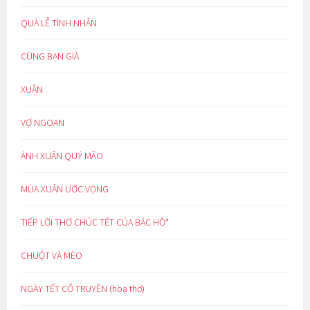
QUÀ LỄ TÌNH NHÂN
CÙNG BẠN GIÀ
XUÂN
VỢ NGOAN
ÁNH XUÂN QUÝ MÃO
MÙA XUÂN ƯỚC VỌNG
TIẾP LỜI THƠ CHÚC TẾT CỦA BÁC HỒ*
CHUỘT VÀ MÈO
NGÀY TẾT CỔ TRUYỀN (hoạ thơ)