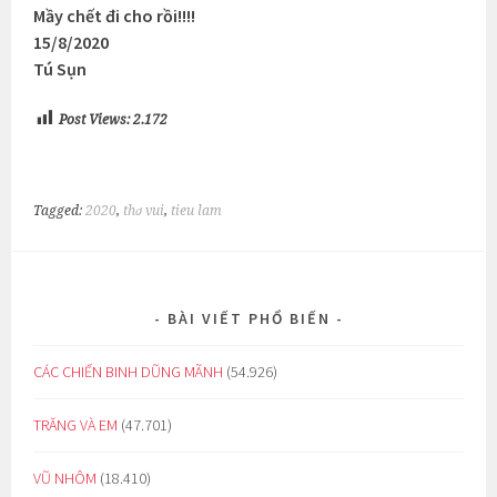
Mầy chết đi cho rồi!!!!
15/8/2020
Tú Sụn
Post Views:
2.172
Tagged:
2020
,
thơ vui
,
tieu lam
BÀI VIẾT PHỔ BIẾN
CÁC CHIẾN BINH DŨNG MÃNH
(54.926)
TRĂNG VÀ EM
(47.701)
VŨ NHÔM
(18.410)