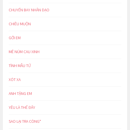
CHUYẾN BAY NHÂN ĐẠO
CHIỀU MUỘN
GỞI EM
MÊ NÚM CAU XINH
TÌNH MẪU TỬ
XÓT XA
ANH TẶNG EM
YÊU LÀ THẾ ĐẤY
SAO LẠI TRA CÒNG*