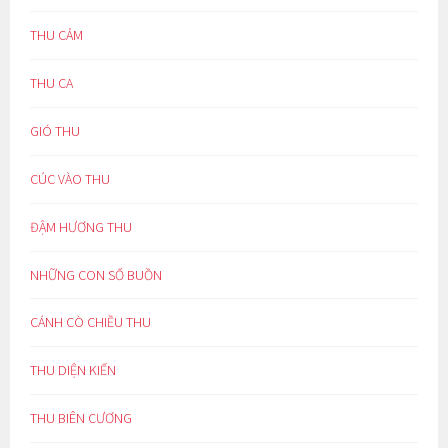
THU CẢM
THU CA
GIÓ THU
CÚC VÀO THU
ĐẬM HƯƠNG THU
NHỮNG CON SỐ BUỒN
CÁNH CÒ CHIỀU THU
THU DIỆN KIẾN
THU BIÊN CƯƠNG