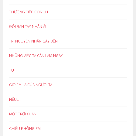
THƯƠNG TIẾC CON LU
ĐÔI BÀN TAY NHÂN ÁI
TRỊ NGUYÊN NHÂN GÂY BỆNH
NHỮNG VIỆC TA CẦN LÀM NGAY
TU
GIỜ EM LÀ CỦA NGƯỜI TA
NẾU…
MỘT TRỜI XUÂN
CHIỀU KHÔNG EM