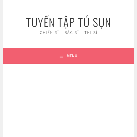
Skip
to
TUYỂN TẬP TÚ SỤN
content
CHIẾN SĨ – BÁC SĨ – THI SĨ
MENU