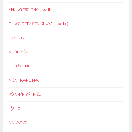
KHUNG TRỜI THƠ (hoạ thơ)
THƯỞNG TRÀ ĐÊM KHUYA (hoạ thơ)
LÀM CON
MUỘN MẰN
THƯƠNG MẸ
MIỀN HOANG MẠC
VÔ NHÂN BẤT HIẾU
LẬP LỜ
MÃI VẬT VỜ