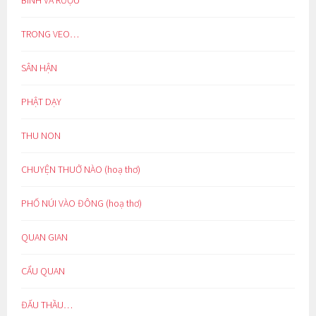
BÌNH VÀ RƯỢU
TRONG VEO…
SÂN HẬN
PHẬT DẠY
THU NON
CHUYỆN THUỞ NÀO (hoạ thơ)
PHỐ NÚI VÀO ĐÔNG (hoạ thơ)
QUAN GIAN
CẨU QUAN
ĐẤU THẦU…