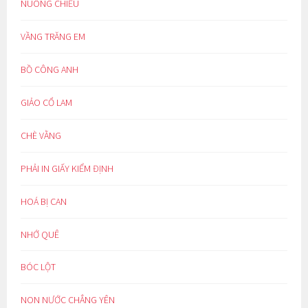
NUÔNG CHIỀU
VẦNG TRĂNG EM
BỒ CÔNG ANH
GIẢO CỔ LAM
CHÈ VẰNG
PHẢI IN GIẤY KIỂM ĐỊNH
HOÁ BỊ CAN
NHỚ QUÊ
BÓC LỘT
NON NƯỚC CHẲNG YÊN