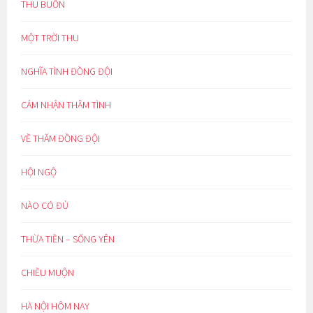
THU BUỒN
MỘT TRỜI THU
NGHĨA TÌNH ĐỒNG ĐỘI
CẢM NHẬN THÂM TÌNH
VỀ THĂM ĐỒNG ĐỘI
HỘI NGỘ
NÀO CÓ ĐỦ
THỪA TIỀN – SỐNG YÊN
CHIỀU MUỘN
HÀ NỘI HÔM NAY