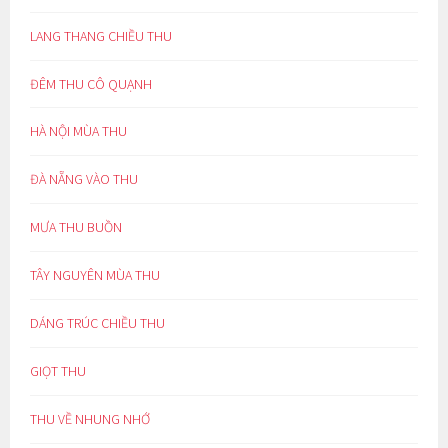
LANG THANG CHIỀU THU
ĐÊM THU CÔ QUẠNH
HÀ NỘI MÙA THU
ĐÀ NẴNG VÀO THU
MƯA THU BUỒN
TÂY NGUYÊN MÙA THU
DÁNG TRÚC CHIỀU THU
GIỌT THU
THU VỀ NHUNG NHỚ