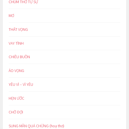
CHÙM THƠ TỰ SỰ
MƠ
THẤT VỌNG
VAY TÌNH
CHIỀU BUỒN
ẢO VỌNG
YÊU VÌ – VÌ YÊU
HẸN ƯỚC
CHỜ ĐỢI
SUNG MÃN QUÁ CHỪNG (hoạ thơ)