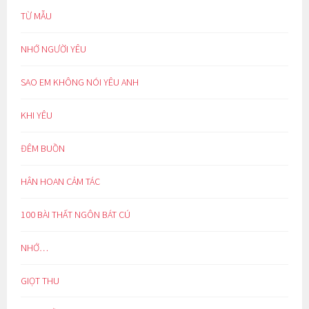
TỪ MẪU
NHỚ NGƯỜI YÊU
SAO EM KHÔNG NÓI YÊU ANH
KHI YÊU
ĐÊM BUỒN
HÂN HOAN CẢM TÁC
100 BÀI THẤT NGÔN BÁT CÚ
NHỚ…
GIỌT THU