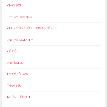
CHÁN ĐỜI
TAY LÀM HÀM NHAI
CHUNG TAY THỜ PHỤNG TỔ TIÊN
ANH MÃI MONG EM
CÔ ĐỘC
ANH ĐỢI EM
EM CÓ YÊU ANH?
THẦM YÊU
NHỚ NGƯỜI YÊU