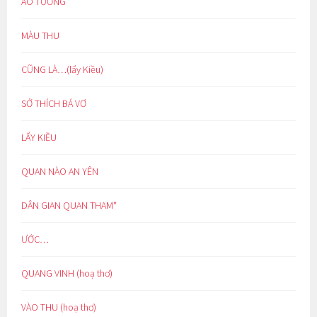
ẢO TƯỞNG
MÀU THU
CŨNG LÀ…(lẩy Kiều)
SỞ THÍCH BÁ VƠ
LẨY KIỀU
QUAN NÀO AN YÊN
DÂN GIAN QUAN THAM*
ƯỚC…
QUANG VINH (hoạ thơ)
VÀO THU (hoạ thơ)