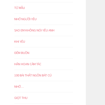
TỪ MẪU
NHỚ NGƯỜI YÊU
SAO EM KHÔNG NÓI YÊU ANH
KHI YÊU
ĐÊM BUỒN
HÂN HOAN CẢM TÁC
100 BÀI THẤT NGÔN BÁT CÚ
NHỚ…
GIỌT THU