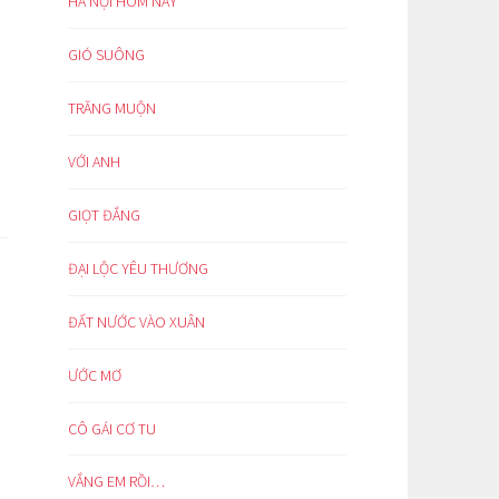
HÀ NỘI HÔM NAY
GIÓ SUÔNG
TRĂNG MUỘN
VỚI ANH
GIỌT ĐẮNG
ĐẠI LỘC YÊU THƯƠNG
ĐẤT NƯỚC VÀO XUÂN
ƯỚC MƠ
CÔ GÁI CƠ TU
VẮNG EM RỒI…