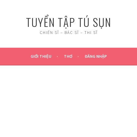
TUYỂN TẬP TÚ SỤN
CHIẾN SĨ – BÁC SĨ – THI SĨ
GIỚI THIỆU
THƠ
ĐĂNG NHẬP