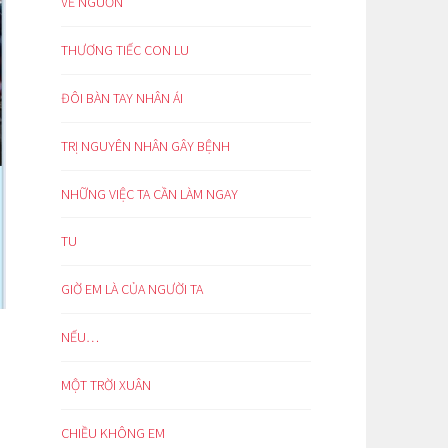
VỀ NGUỒN
THƯƠNG TIẾC CON LU
ĐÔI BÀN TAY NHÂN ÁI
TRỊ NGUYÊN NHÂN GÂY BỆNH
NHỮNG VIỆC TA CẦN LÀM NGAY
TU
GIỜ EM LÀ CỦA NGƯỜI TA
NẾU…
MỘT TRỜI XUÂN
CHIỀU KHÔNG EM