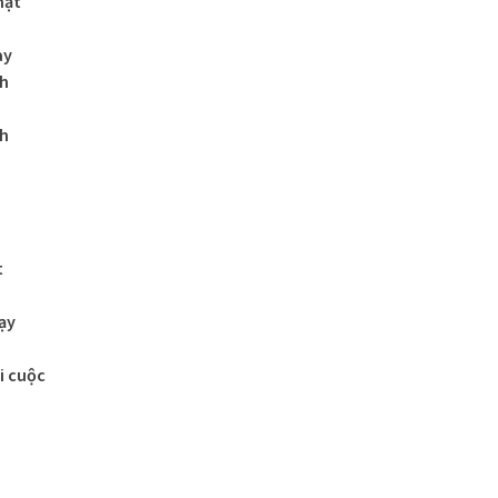
mặt
ày
nh
nh
t
ạy
i cuộc