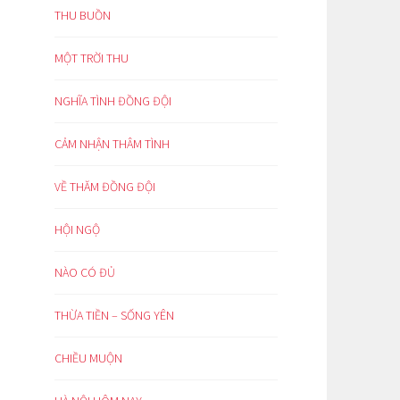
THU BUỒN
MỘT TRỜI THU
NGHĨA TÌNH ĐỒNG ĐỘI
CẢM NHẬN THÂM TÌNH
VỀ THĂM ĐỒNG ĐỘI
HỘI NGỘ
NÀO CÓ ĐỦ
THỪA TIỀN – SỐNG YÊN
CHIỀU MUỘN