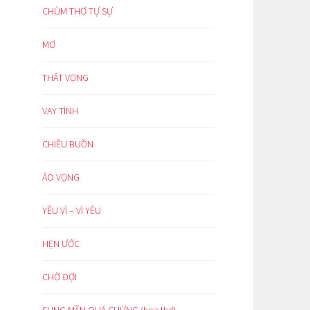
CHÙM THƠ TỰ SỰ
MƠ
THẤT VỌNG
VAY TÌNH
CHIỀU BUỒN
ẢO VỌNG
YÊU VÌ – VÌ YÊU
HẸN ƯỚC
CHỜ ĐỢI
SUNG MÃN QUÁ CHỪNG (hoạ thơ)