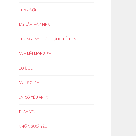
CHÁN ĐỜI
TAY LÀM HÀM NHAI
CHUNG TAY THỜ PHỤNG TỔ TIÊN
ANH MÃI MONG EM
CÔ ĐỘC
ANH ĐỢI EM
EM CÓ YÊU ANH?
THẦM YÊU
NHỚ NGƯỜI YÊU