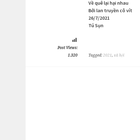
Về quê lại hại nhau
Bởi lan truyền cô vít
26/7/2021
Tú Sụn
Post Views:
1.320
Tagged:
2021
,
xã hội