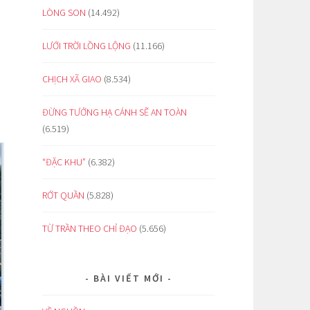
LÒNG SON
(14.492)
LƯỚI TRỜI LỒNG LỘNG
(11.166)
CHỊCH XÃ GIAO
(8.534)
ĐỪNG TƯỞNG HẠ CÁNH SẼ AN TOÀN
(6.519)
“ĐẶC KHU”
(6.382)
RỚT QUẦN
(5.828)
TỪ TRẦN THEO CHỈ ĐẠO
(5.656)
BÀI VIẾT MỚI