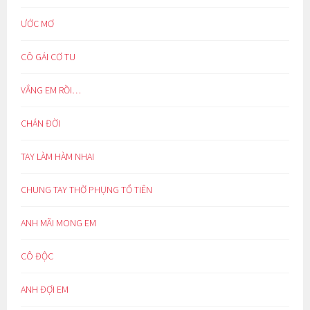
ƯỚC MƠ
CÔ GÁI CƠ TU
VẮNG EM RỒI…
CHÁN ĐỜI
TAY LÀM HÀM NHAI
CHUNG TAY THỜ PHỤNG TỔ TIÊN
ANH MÃI MONG EM
CÔ ĐỘC
ANH ĐỢI EM