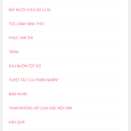
BẢY MƯƠI CHƯA ĐÃ LÀ GÌ
TỨC CẢNH SINH THƠ
PHÚC VẠN THÌ
TRÙM
ĐAU BUỒN TỘT ĐỘ
TUYỆT TÁC CỦA THIÊN NHIÊN*
BÀN HOÀN
THAM NHŨNG VẶT LOẠI GIẶC NỘI XÂM
HẬU QUẢ