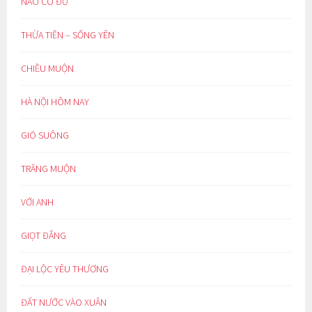
NÀO CÓ ĐỦ
THỪA TIỀN – SỐNG YÊN
CHIỀU MUỘN
HÀ NỘI HÔM NAY
GIÓ SUÔNG
TRĂNG MUỘN
VỚI ANH
GIỌT ĐẮNG
ĐẠI LỘC YÊU THƯƠNG
ĐẤT NƯỚC VÀO XUÂN