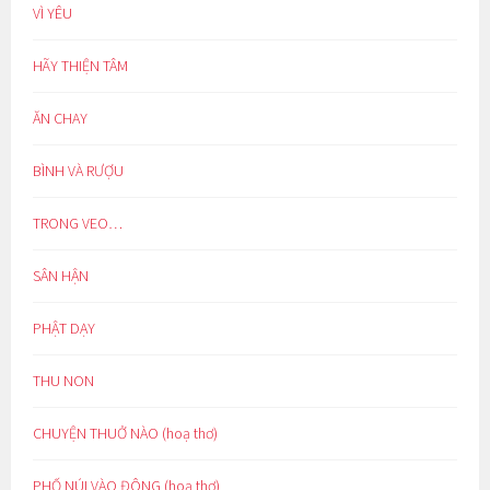
VÌ YÊU
HÃY THIỆN TÂM
ĂN CHAY
BÌNH VÀ RƯỢU
TRONG VEO…
SÂN HẬN
PHẬT DẠY
THU NON
CHUYỆN THUỞ NÀO (hoạ thơ)
PHỐ NÚI VÀO ĐÔNG (hoạ thơ)