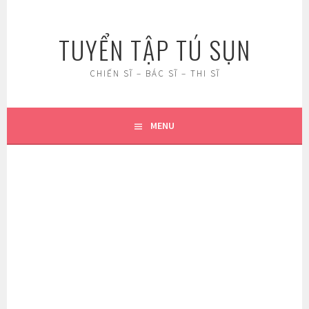
Skip
to
TUYỂN TẬP TÚ SỤN
content
CHIẾN SĨ – BÁC SĨ – THI SĨ
MENU