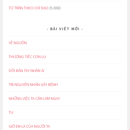
TỪ TRẦN THEO CHỈ ĐẠO
(5.658)
BÀI VIẾT MỚI
VỀ NGUỒN
THƯƠNG TIẾC CON LU
ĐÔI BÀN TAY NHÂN ÁI
TRỊ NGUYÊN NHÂN GÂY BỆNH
NHỮNG VIỆC TA CẦN LÀM NGAY
TU
GIỜ EM LÀ CỦA NGƯỜI TA