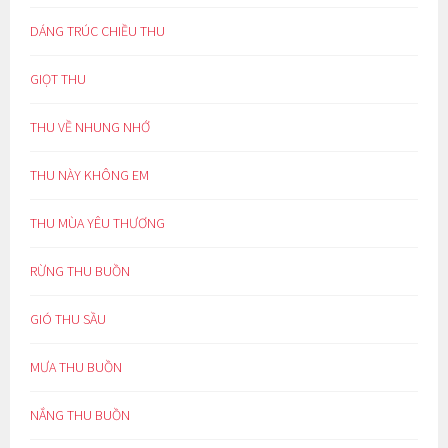
DÁNG TRÚC CHIỀU THU
GIỌT THU
THU VỀ NHUNG NHỚ
THU NÀY KHÔNG EM
THU MÙA YÊU THƯƠNG
RỪNG THU BUỒN
GIÓ THU SẦU
MƯA THU BUỒN
NẮNG THU BUỒN