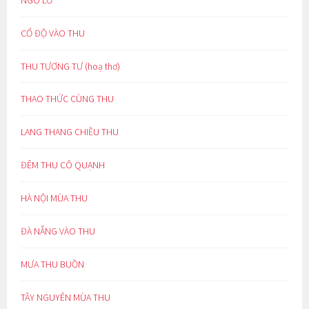
CỔ ĐỘ VÀO THU
THU TƯƠNG TƯ (hoạ thơ)
THAO THỨC CÙNG THU
LANG THANG CHIỀU THU
ĐÊM THU CÔ QUẠNH
HÀ NỘI MÙA THU
ĐÀ NẴNG VÀO THU
MƯA THU BUỒN
TÂY NGUYÊN MÙA THU