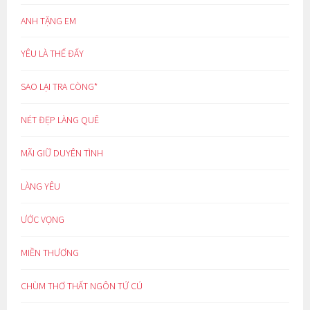
ANH TẶNG EM
YÊU LÀ THẾ ĐẤY
SAO LẠI TRA CÒNG*
NÉT ĐẸP LÀNG QUÊ
MÃI GIỮ DUYÊN TÌNH
LÀNG YÊU
ƯỚC VỌNG
MIỀN THƯƠNG
CHÙM THƠ THẤT NGÔN TỨ CÚ