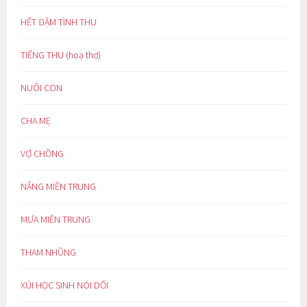
HẾT ĐẬM TÌNH THU
TIẾNG THU (hoạ thơ)
NUÔI CON
CHA MẸ
VỢ CHỒNG
NẮNG MIỀN TRUNG
MƯA MIỀN TRUNG
THAM NHŨNG
XÚI HỌC SINH NÓI DỐI