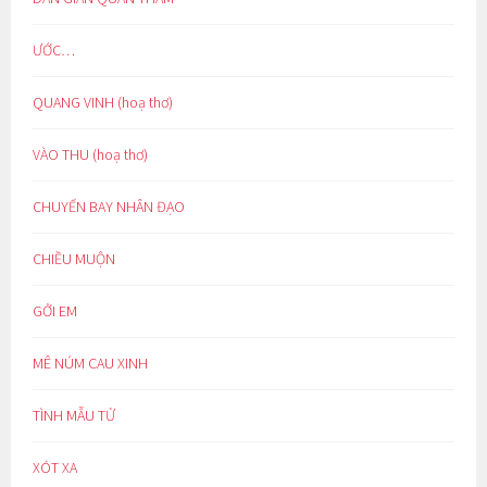
ƯỚC…
QUANG VINH (hoạ thơ)
VÀO THU (hoạ thơ)
CHUYẾN BAY NHÂN ĐẠO
CHIỀU MUỘN
GỞI EM
MÊ NÚM CAU XINH
TÌNH MẪU TỬ
XÓT XA