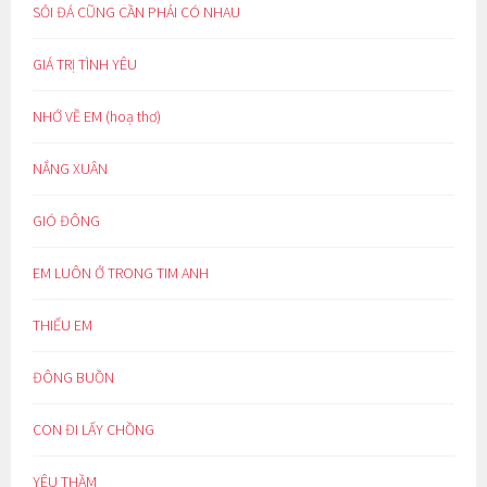
SỎI ĐÁ CŨNG CẦN PHẢI CÓ NHAU
GIÁ TRỊ TÌNH YÊU
NHỚ VỀ EM (hoạ thơ)
NẮNG XUÂN
GIÓ ĐÔNG
EM LUÔN Ở TRONG TIM ANH
THIẾU EM
ĐÔNG BUỒN
CON ĐI LẤY CHỒNG
YÊU THẦM