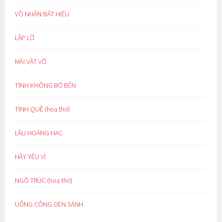
VÔ NHÂN BẤT HIẾU
LẬP LỜ
MÃI VẬT VỜ
TÌNH KHÔNG BỜ BẾN
TÌNH QUÊ (hoạ thơ)
LẦU HOÀNG HẠC
HÃY YÊU VÌ
NGÕ TRÚC (hoạ thơ)
UỔNG CÔNG ĐÈN SÁNH