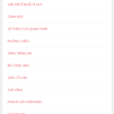
GIẤC MƠ Ở BUỔI TÀ HUY
CẢNH BÁO
SỞ THÍCH CỦA QUAN THAM
NUÔNG CHIỀU
VẦNG TRĂNG EM
BỒ CÔNG ANH
GIẢO CỔ LAM
CHÈ VẰNG
PHẢI IN GIẤY KIỂM ĐỊNH