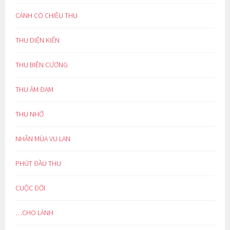
CÁNH CÒ CHIỀU THU
THU DIỆN KIẾN
THU BIÊN CƯƠNG
THU ẢM ĐẠM
THU NHỚ
NHÂN MÙA VU LAN
PHÚT ĐẦU THU
CUỘC ĐỜI
…CHO LÀNH