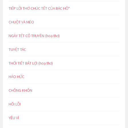
TIẾP LỜI THƠ CHÚC TẾT CỦA BÁC HỒ*
CHUỘT VÀ MÈO
NGÀY TẾT CỔ TRUYỀN (hoạ thơ)
TUYỆT TÁC
THỜI TIẾT BẤT LỢI (hoạ thơ)
HÁO HỨC
CHỒNG KHÔN
HỐI LỖI
YÊU VÌ