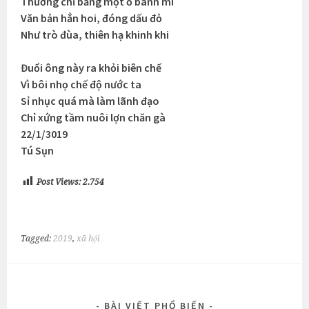
Thưởng chỉ bằng một ổ bánh mì
Văn bản hẳn hoi, đóng dấu đỏ
Như trò đùa, thiên hạ khinh khi
Đuổi ông này ra khỏi biên chế
Vì bôi nhọ chế độ nước ta
Sỉ nhục quá mà làm lãnh đạo
Chỉ xứng tầm nuôi lợn chăn gà
22/1/3019
Tú Sụn
Post Views:
2.754
Tagged:
2019
,
xã hội
BÀI VIẾT PHỔ BIẾN