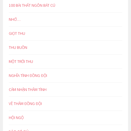
100 BÀI THẤT NGÔN BÁT CÚ
NHỚ…
GIỌT THU
THU BUỒN
MỘT TRỜI THU
NGHĨA TÌNH ĐỒNG ĐỘI
CẢM NHẬN THÂM TÌNH
VỀ THĂM ĐỒNG ĐỘI
HỘI NGỘ