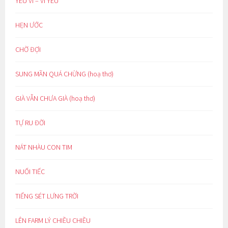
YÊU VÌ – VÌ YÊU
HẸN ƯỚC
CHỜ ĐỢI
SUNG MÃN QUÁ CHỪNG (hoạ thơ)
GIÀ VẪN CHƯA GIÀ (hoạ thơ)
TỰ RU ĐỜI
NÁT NHÀU CON TIM
NUỐI TIẾC
TIẾNG SÉT LƯNG TRỜI
LÊN FARM LÝ CHIỀU CHIỀU