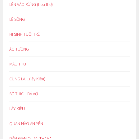
LẺN VÀO RỪNG (hoạ thơ)
LẼ SỐNG
HI SINH TUỔI TRẺ
ẢO TƯỞNG
MÀU THU
CŨNG LÀ…(lẩy Kiều)
SỞ THÍCH BÁ VƠ
LẨY KIỀU
QUAN NÀO AN YÊN
DÂN GIAN QUAN THAM*