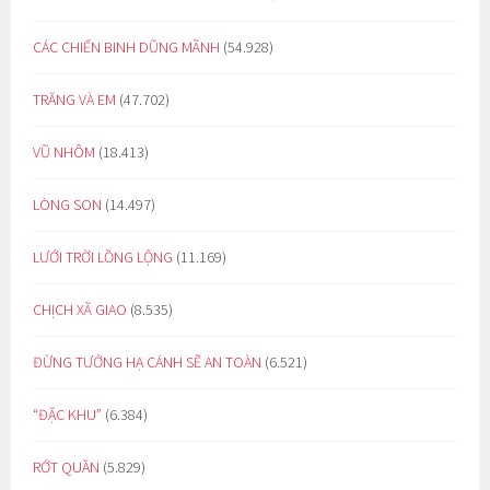
CÁC CHIẾN BINH DŨNG MÃNH
(54.928)
TRĂNG VÀ EM
(47.702)
VŨ NHÔM
(18.413)
LÒNG SON
(14.497)
LƯỚI TRỜI LỒNG LỘNG
(11.169)
CHỊCH XÃ GIAO
(8.535)
ĐỪNG TƯỞNG HẠ CÁNH SẼ AN TOÀN
(6.521)
“ĐẶC KHU”
(6.384)
RỚT QUẦN
(5.829)