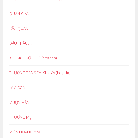
QUAN GIAN
CẨU QUAN
ĐẤU THẦU…
KHUNG TRỜI THƠ (hoạ thơ)
THƯỞNG TRÀ ĐÊM KHUYA (hoạ thơ)
LÀM CON
MUỘN MẰN
THƯƠNG MẸ
MIỀN HOANG MẠC