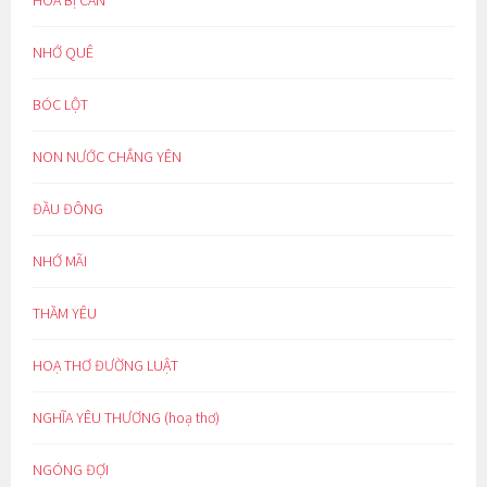
HOÁ BỊ CAN
NHỚ QUÊ
BÓC LỘT
NON NƯỚC CHẲNG YÊN
ĐẦU ĐÔNG
NHỚ MÃI
THẦM YÊU
HOẠ THƠ ĐƯỜNG LUẬT
NGHĨA YÊU THƯƠNG (hoạ thơ)
NGÓNG ĐỢI