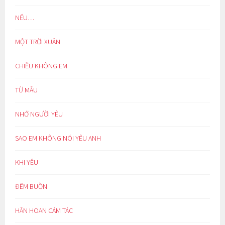
NẾU…
MỘT TRỜI XUÂN
CHIỀU KHÔNG EM
TỪ MẪU
NHỚ NGƯỜI YÊU
SAO EM KHÔNG NÓI YÊU ANH
KHI YÊU
ĐÊM BUỒN
HÂN HOAN CẢM TÁC