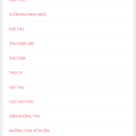
VƯỜN RAU NHO NHỎ
ĐỢI THU
THU CĂM CĂM
THU CẢM
THU CA
GIÓ THU
CÚC VÀO THU
ĐẬM HƯƠNG THU
NHỮNG CON SỐ BUỒN