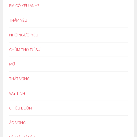
EM CÓ YÊU ANH?
THẦM YÊU
NHỚ NGƯỜI YÊU
CHÙM THƠ TỰ SỰ
MƠ
THẤT VỌNG
VAY TÌNH
CHIỀU BUỒN
ẢO VỌNG