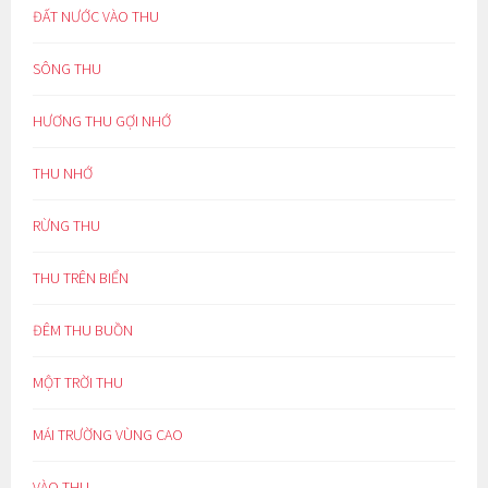
ĐẤT NƯỚC VÀO THU
SÔNG THU
HƯƠNG THU GỢI NHỚ
THU NHỚ
RỪNG THU
THU TRÊN BIỂN
ĐÊM THU BUỒN
MỘT TRỜI THU
MÁI TRƯỜNG VÙNG CAO
VÀO THU