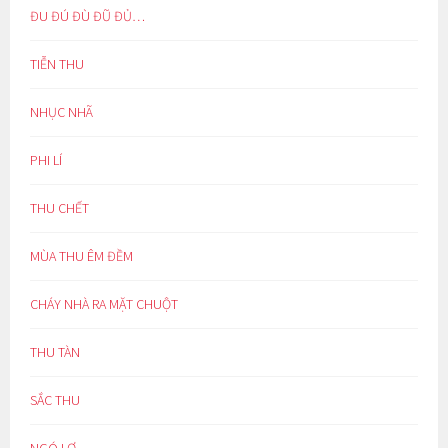
ĐU ĐÚ ĐÙ ĐŨ ĐỦ…
TIỄN THU
NHỤC NHÃ
PHI LÍ
THU CHẾT
MÙA THU ÊM ĐỀM
CHÁY NHÀ RA MẶT CHUỘT
THU TÀN
SẮC THU
NGÓ LƠ