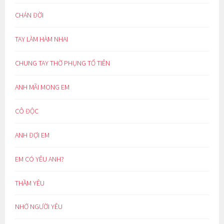
CHÁN ĐỜI
TAY LÀM HÀM NHAI
CHUNG TAY THỜ PHỤNG TỔ TIÊN
ANH MÃI MONG EM
CÔ ĐỘC
ANH ĐỢI EM
EM CÓ YÊU ANH?
THẦM YÊU
NHỚ NGƯỜI YÊU