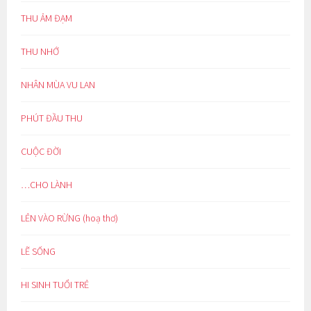
THU ẢM ĐẠM
THU NHỚ
NHÂN MÙA VU LAN
PHÚT ĐẦU THU
CUỘC ĐỜI
…CHO LÀNH
LẺN VÀO RỪNG (hoạ thơ)
LẼ SỐNG
HI SINH TUỔI TRẺ