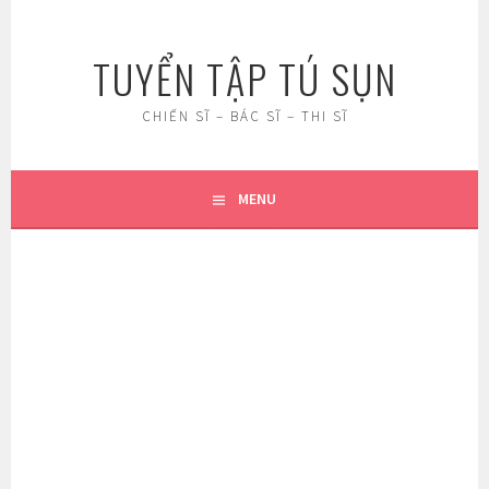
Skip
to
TUYỂN TẬP TÚ SỤN
content
CHIẾN SĨ – BÁC SĨ – THI SĨ
MENU