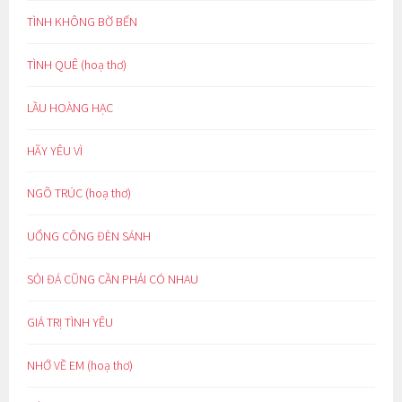
TÌNH KHÔNG BỜ BẾN
TÌNH QUÊ (hoạ thơ)
LẦU HOÀNG HẠC
HÃY YÊU VÌ
NGÕ TRÚC (hoạ thơ)
UỔNG CÔNG ĐÈN SÁNH
SỎI ĐÁ CŨNG CẦN PHẢI CÓ NHAU
GIÁ TRỊ TÌNH YÊU
NHỚ VỀ EM (hoạ thơ)