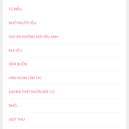
TỪ MẪU
NHỚ NGƯỜI YÊU
SAO EM KHÔNG NÓI YÊU ANH
KHI YÊU
ĐÊM BUỒN
HÂN HOAN CẢM TÁC
100 BÀI THẤT NGÔN BÁT CÚ
NHỚ…
GIỌT THU