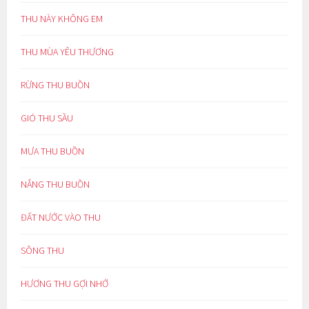
THU NÀY KHÔNG EM
THU MÙA YÊU THƯƠNG
RỪNG THU BUỒN
GIÓ THU SẦU
MƯA THU BUỒN
NẮNG THU BUỒN
ĐẤT NƯỚC VÀO THU
SÔNG THU
HƯƠNG THU GỢI NHỚ