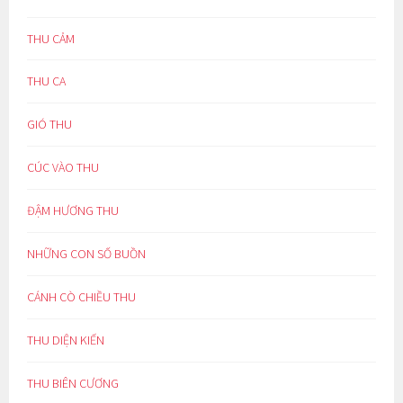
THU CẢM
THU CA
GIÓ THU
CÚC VÀO THU
ĐẬM HƯƠNG THU
NHỮNG CON SỐ BUỒN
CÁNH CÒ CHIỀU THU
THU DIỆN KIẾN
THU BIÊN CƯƠNG