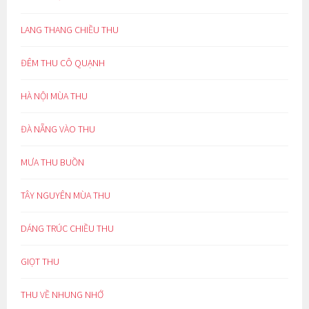
LANG THANG CHIỀU THU
ĐÊM THU CÔ QUẠNH
HÀ NỘI MÙA THU
ĐÀ NẴNG VÀO THU
MƯA THU BUỒN
TÂY NGUYÊN MÙA THU
DÁNG TRÚC CHIỀU THU
GIỌT THU
THU VỀ NHUNG NHỚ