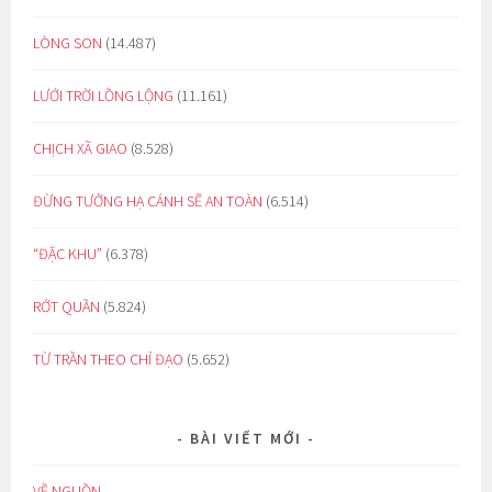
LÒNG SON
(14.487)
LƯỚI TRỜI LỒNG LỘNG
(11.161)
CHỊCH XÃ GIAO
(8.528)
ĐỪNG TƯỞNG HẠ CÁNH SẼ AN TOÀN
(6.514)
“ĐẶC KHU”
(6.378)
RỚT QUẦN
(5.824)
TỪ TRẦN THEO CHỈ ĐẠO
(5.652)
BÀI VIẾT MỚI
VỀ NGUỒN