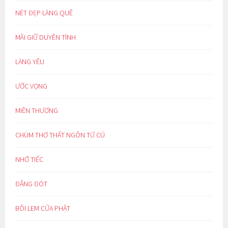
NÉT ĐẸP LÀNG QUÊ
MÃI GIỮ DUYÊN TÌNH
LÀNG YÊU
ƯỚC VỌNG
MIỀN THƯƠNG
CHÙM THƠ THẤT NGÔN TỨ CÚ
NHỚ TIẾC
ĐẮNG ĐÓT
BÔI LEM CỬA PHẬT