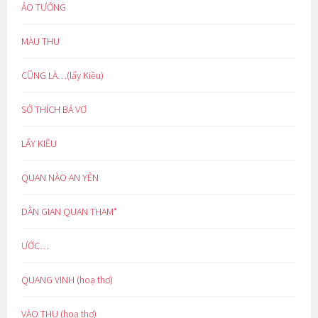
ẢO TƯỞNG
MÀU THU
CŨNG LÀ…(lẩy Kiều)
SỞ THÍCH BÁ VƠ
LẨY KIỀU
QUAN NÀO AN YÊN
DÂN GIAN QUAN THAM*
ƯỚC…
QUANG VINH (hoạ thơ)
VÀO THU (hoạ thơ)