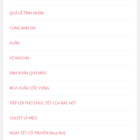
QUÀ LỄ TÌNH NHÂN
CÙNG BẠN GIÀ
XUÂN
VỢ NGOAN
ÁNH XUÂN QUÝ MÃO
MÙA XUÂN ƯỚC VỌNG
TIẾP LỜI THƠ CHÚC TẾT CỦA BÁC HỒ*
CHUỘT VÀ MÈO
NGÀY TẾT CỔ TRUYỀN (hoạ thơ)