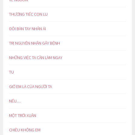
THƯƠNG TIẾC CON LU
ĐÔI BÀN TAY NHÂN ÁI
TRỊ NGUYÊN NHÂN GÂY BỆNH
NHỮNG VIỆC TA CẦN LÀM NGAY
TU
GIỜ EM LÀ CỦA NGƯỜI TA
NẾU…
MỘT TRỜI XUÂN
CHIỀU KHÔNG EM