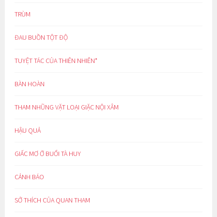
TRÙM
ĐAU BUỒN TỘT ĐỘ
TUYỆT TÁC CỦA THIÊN NHIÊN*
BÀN HOÀN
THAM NHŨNG VẶT LOẠI GIẶC NỘI XÂM
HẬU QUẢ
GIẤC MƠ Ở BUỔI TÀ HUY
CẢNH BÁO
SỞ THÍCH CỦA QUAN THAM