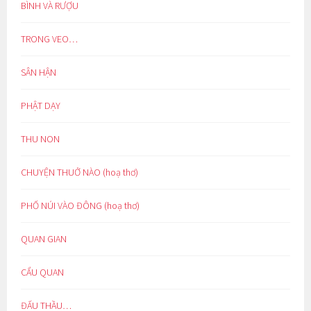
BÌNH VÀ RƯỢU
TRONG VEO…
SÂN HẬN
PHẬT DẠY
THU NON
CHUYỆN THUỞ NÀO (hoạ thơ)
PHỐ NÚI VÀO ĐÔNG (hoạ thơ)
QUAN GIAN
CẨU QUAN
ĐẤU THẦU…