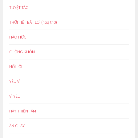
TUYỆT TÁC
THỜI TIẾT BẤT LỢI (hoạ thơ)
HÁO HỨC
CHỒNG KHÔN
HỐI LỖI
YÊU VÌ
VÌ YÊU
HÃY THIỆN TÂM
ĂN CHAY