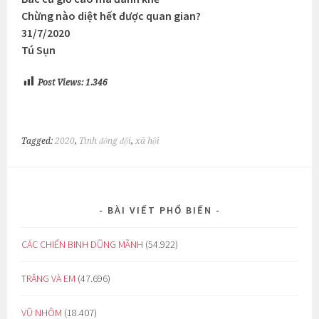
Chừng nào diệt hết được quan gian?
31/7/2020
Tú Sụn
Post Views:
1.346
Tagged:
2020
,
Tình đồng đội
,
xã hội
BÀI VIẾT PHỔ BIẾN
CÁC CHIẾN BINH DŨNG MÃNH
(54.922)
TRĂNG VÀ EM
(47.696)
VŨ NHÔM
(18.407)