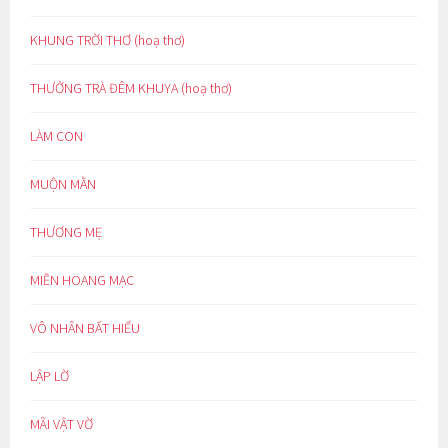
KHUNG TRỜI THƠ (hoạ thơ)
THƯỞNG TRÀ ĐÊM KHUYA (hoạ thơ)
LÀM CON
MUỘN MẰN
THƯƠNG MẸ
MIỀN HOANG MẠC
VÔ NHÂN BẤT HIẾU
LẬP LỜ
MÃI VẬT VỜ