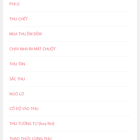
PHI LÍ
THU CHẾT
MÙA THU ÊM ĐỀM
CHÁY NHÀ RA MẶT CHUỘT
THU TÀN
SẮC THU
NGÓ LƠ
CỔ ĐỘ VÀO THU
THU TƯƠNG TƯ (hoạ thơ)
THAO THỨC CÙNG THU