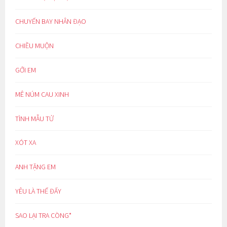
CHUYẾN BAY NHÂN ĐẠO
CHIỀU MUỘN
GỞI EM
MÊ NÚM CAU XINH
TÌNH MẪU TỬ
XÓT XA
ANH TẶNG EM
YÊU LÀ THẾ ĐẤY
SAO LẠI TRA CÒNG*