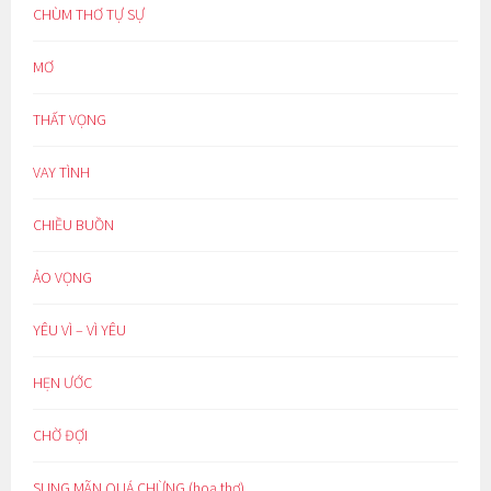
CHÙM THƠ TỰ SỰ
MƠ
THẤT VỌNG
VAY TÌNH
CHIỀU BUỒN
ẢO VỌNG
YÊU VÌ – VÌ YÊU
HẸN ƯỚC
CHỜ ĐỢI
SUNG MÃN QUÁ CHỪNG (hoạ thơ)