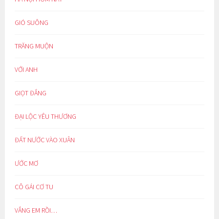
GIÓ SUÔNG
TRĂNG MUỘN
VỚI ANH
GIỌT ĐẮNG
ĐẠI LỘC YÊU THƯƠNG
ĐẤT NƯỚC VÀO XUÂN
ƯỚC MƠ
CÔ GÁI CƠ TU
VẮNG EM RỒI…