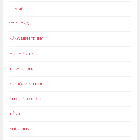
CHA MẸ
VỢ CHỒNG
NẮNG MIỀN TRUNG
MƯA MIỀN TRUNG
THAM NHŨNG
XÚI HỌC SINH NÓI DỐI
ĐU ĐÚ ĐÙ ĐŨ ĐỦ…
TIỄN THU
NHỤC NHÃ