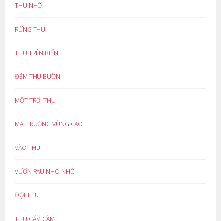
THU NHỚ
RỪNG THU
THU TRÊN BIỂN
ĐÊM THU BUỒN
MỘT TRỜI THU
MÁI TRƯỜNG VÙNG CAO
VÀO THU
VƯỜN RAU NHO NHỎ
ĐỢI THU
THU CĂM CĂM