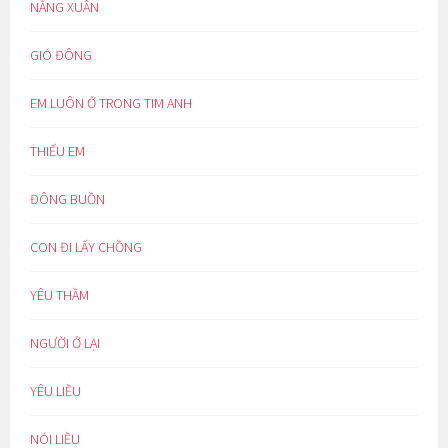
NẮNG XUÂN
GIÓ ĐÔNG
EM LUÔN Ở TRONG TIM ANH
THIẾU EM
ĐÔNG BUỒN
CON ĐI LẤY CHỒNG
YÊU THẦM
NGƯỜI Ở LẠI
YÊU LIỀU
NÓI LIỀU