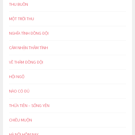
THU BUỒN
MỘT TRỜI THU
NGHĨA TÌNH ĐỒNG ĐỘI
CẢM NHẬN THÂM TÌNH
VỀ THĂM ĐỒNG ĐỘI
HỘI NGỘ
NÀO CÓ ĐỦ
THỪA TIỀN – SỐNG YÊN
CHIỀU MUỘN
HÀ NỘI HÔM NAY