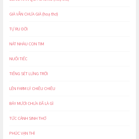
GIÀ VẪN CHƯA GIÀ (hoạ thơ)
TỰ RU ĐỜI
NÁT NHÀU CON TIM
NUỐI TIẾC
TIẾNG SÉT LƯNG TRỜI
LÊN FARM LÝ CHIỀU CHIỀU
BẢY MƯƠI CHƯA ĐÃ LÀ GÌ
TỨC CẢNH SINH THƠ
PHÚC VẠN THÌ