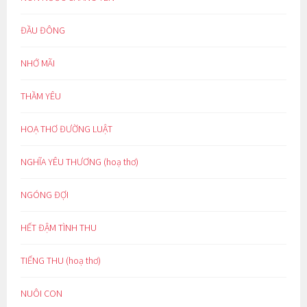
ĐẦU ĐÔNG
NHỚ MÃI
THẦM YÊU
HOẠ THƠ ĐƯỜNG LUẬT
NGHĨA YÊU THƯƠNG (hoạ thơ)
NGÓNG ĐỢI
HẾT ĐẬM TÌNH THU
TIẾNG THU (hoạ thơ)
NUÔI CON