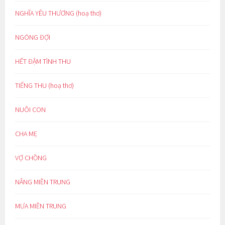
NGHĨA YÊU THƯƠNG (hoạ thơ)
NGÓNG ĐỢI
HẾT ĐẬM TÌNH THU
TIẾNG THU (hoạ thơ)
NUÔI CON
CHA MẸ
VỢ CHỒNG
NẮNG MIỀN TRUNG
MƯA MIỀN TRUNG