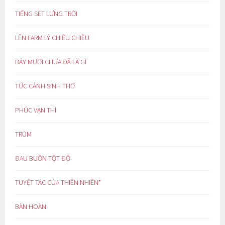
TIẾNG SÉT LƯNG TRỜI
LÊN FARM LÝ CHIỀU CHIỀU
BẢY MƯƠI CHƯA ĐÃ LÀ GÌ
TỨC CẢNH SINH THƠ
PHÚC VẠN THÌ
TRÙM
ĐAU BUỒN TỘT ĐỘ
TUYỆT TÁC CỦA THIÊN NHIÊN*
BÀN HOÀN