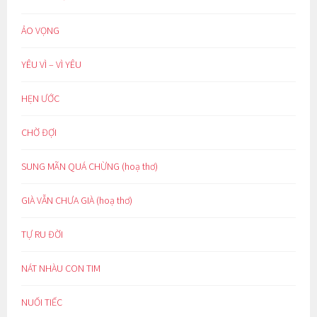
ẢO VỌNG
YÊU VÌ – VÌ YÊU
HẸN ƯỚC
CHỜ ĐỢI
SUNG MÃN QUÁ CHỪNG (hoạ thơ)
GIÀ VẪN CHƯA GIÀ (hoạ thơ)
TỰ RU ĐỜI
NÁT NHÀU CON TIM
NUỐI TIẾC