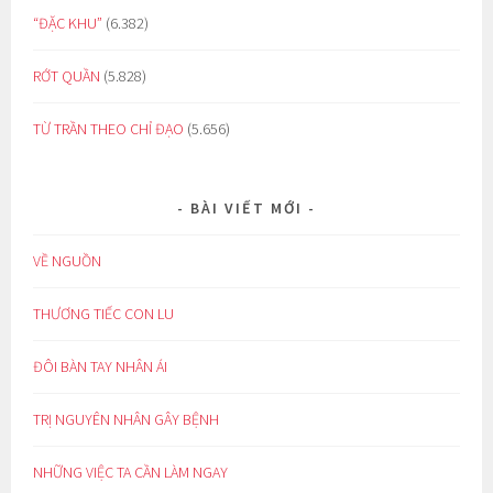
“ĐẶC KHU”
(6.382)
RỚT QUẦN
(5.828)
TỪ TRẦN THEO CHỈ ĐẠO
(5.656)
BÀI VIẾT MỚI
VỀ NGUỒN
THƯƠNG TIẾC CON LU
ĐÔI BÀN TAY NHÂN ÁI
TRỊ NGUYÊN NHÂN GÂY BỆNH
NHỮNG VIỆC TA CẦN LÀM NGAY