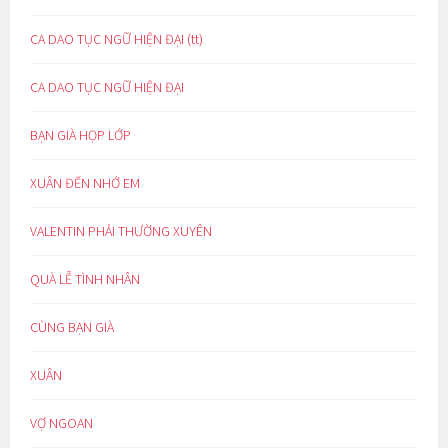
CA DAO TỤC NGỮ HIỆN ĐẠI (tt)
CA DAO TỤC NGỮ HIỆN ĐẠI
BẠN GIÀ HỌP LỚP
XUÂN ĐẾN NHỚ EM
VALENTIN PHẢI THƯỜNG XUYÊN
QUÀ LỄ TÌNH NHÂN
CÙNG BẠN GIÀ
XUÂN
VỢ NGOAN