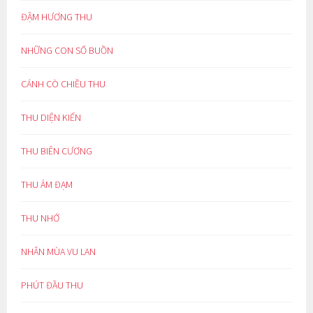
ĐẬM HƯƠNG THU
NHỮNG CON SỐ BUỒN
CÁNH CÒ CHIỀU THU
THU DIỆN KIẾN
THU BIÊN CƯƠNG
THU ẢM ĐẠM
THU NHỚ
NHÂN MÙA VU LAN
PHÚT ĐẦU THU