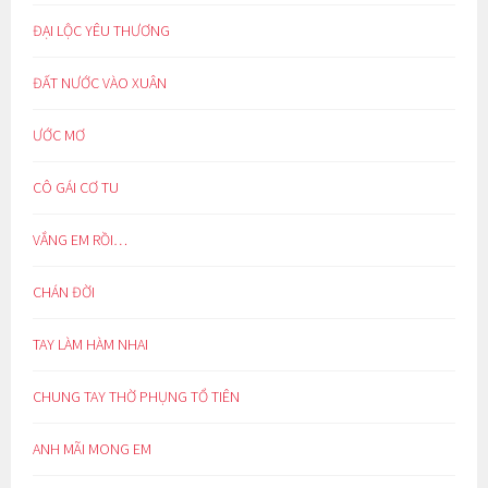
ĐẠI LỘC YÊU THƯƠNG
ĐẤT NƯỚC VÀO XUÂN
ƯỚC MƠ
CÔ GÁI CƠ TU
VẮNG EM RỒI…
CHÁN ĐỜI
TAY LÀM HÀM NHAI
CHUNG TAY THỜ PHỤNG TỔ TIÊN
ANH MÃI MONG EM