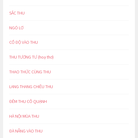
SẮC THU
NGÓ LƠ
CỔ ĐỘ VÀO THU
THU TƯƠNG TƯ (hoạ thơ)
THAO THỨC CÙNG THU
LANG THANG CHIỀU THU
ĐÊM THU CÔ QUẠNH
HÀ NỘI MÙA THU
ĐÀ NẴNG VÀO THU