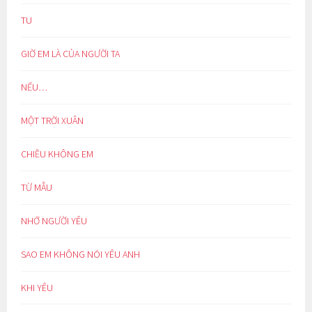
TU
GIỜ EM LÀ CỦA NGƯỜI TA
NẾU…
MỘT TRỜI XUÂN
CHIỀU KHÔNG EM
TỪ MẪU
NHỚ NGƯỜI YÊU
SAO EM KHÔNG NÓI YÊU ANH
KHI YÊU