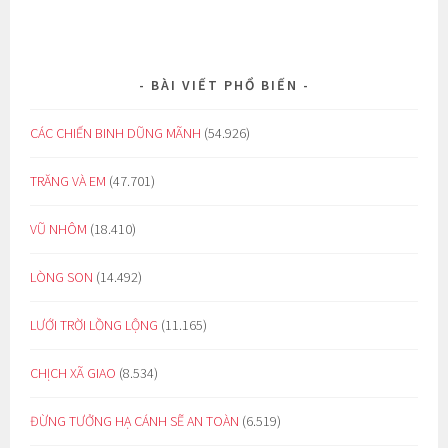
BÀI VIẾT PHỔ BIẾN
CÁC CHIẾN BINH DŨNG MÃNH
(54.926)
TRĂNG VÀ EM
(47.701)
VŨ NHÔM
(18.410)
LÒNG SON
(14.492)
LƯỚI TRỜI LỒNG LỘNG
(11.165)
CHỊCH XÃ GIAO
(8.534)
ĐỪNG TƯỞNG HẠ CÁNH SẼ AN TOÀN
(6.519)