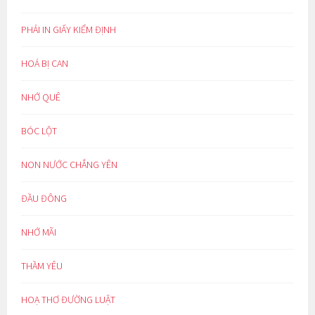
PHẢI IN GIẤY KIỂM ĐỊNH
HOÁ BỊ CAN
NHỚ QUÊ
BÓC LỘT
NON NƯỚC CHẲNG YÊN
ĐẦU ĐÔNG
NHỚ MÃI
THẦM YÊU
HOẠ THƠ ĐƯỜNG LUẬT