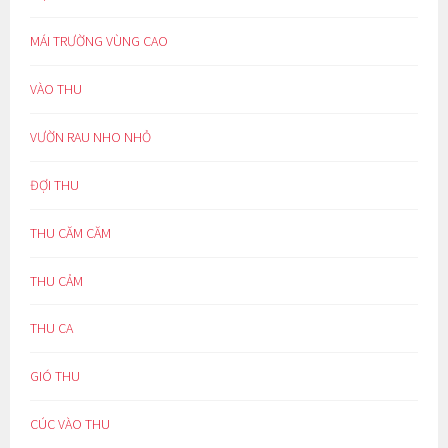
MÁI TRƯỜNG VÙNG CAO
VÀO THU
VƯỜN RAU NHO NHỎ
ĐỢI THU
THU CĂM CĂM
THU CẢM
THU CA
GIÓ THU
CÚC VÀO THU