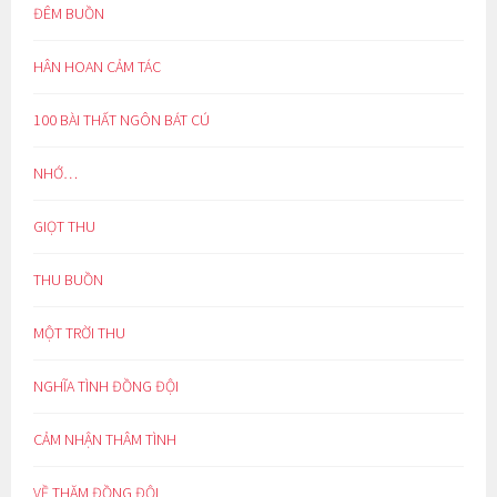
ĐÊM BUỒN
HÂN HOAN CẢM TÁC
100 BÀI THẤT NGÔN BÁT CÚ
NHỚ…
GIỌT THU
THU BUỒN
MỘT TRỜI THU
NGHĨA TÌNH ĐỒNG ĐỘI
CẢM NHẬN THÂM TÌNH
VỀ THĂM ĐỒNG ĐỘI