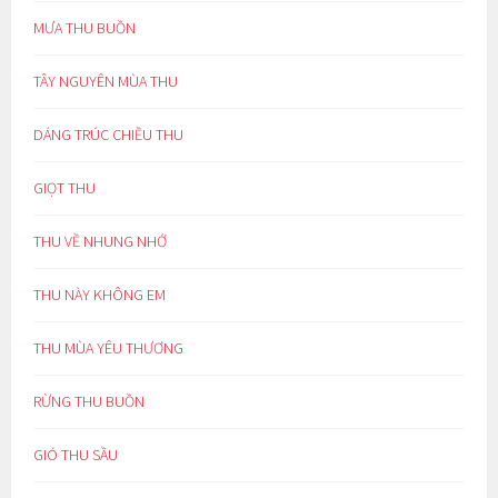
MƯA THU BUỒN
TÂY NGUYÊN MÙA THU
DÁNG TRÚC CHIỀU THU
GIỌT THU
THU VỀ NHUNG NHỚ
THU NÀY KHÔNG EM
THU MÙA YÊU THƯƠNG
RỪNG THU BUỒN
GIÓ THU SẦU