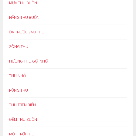
MƯA THU BUỒN
NẮNG THU BUỒN
ĐẤT NƯỚC VÀO THU
SÔNG THU
HƯƠNG THU GỢI NHỚ
THU NHỚ
RỪNG THU
THU TRÊN BIỂN
ĐÊM THU BUỒN
MỘT TRỜI THU