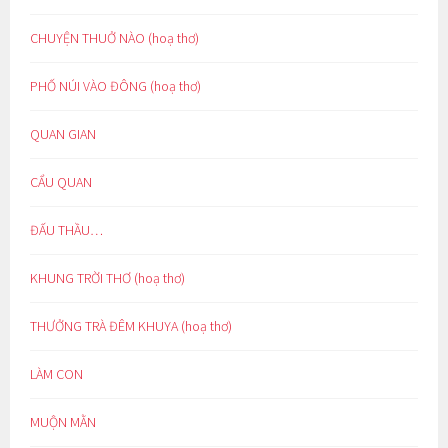
CHUYỆN THUỞ NÀO (hoạ thơ)
PHỐ NÚI VÀO ĐÔNG (hoạ thơ)
QUAN GIAN
CẨU QUAN
ĐẤU THẦU…
KHUNG TRỜI THƠ (hoạ thơ)
THƯỞNG TRÀ ĐÊM KHUYA (hoạ thơ)
LÀM CON
MUỘN MẰN