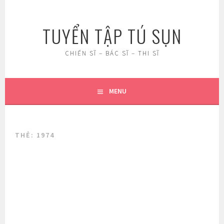
Skip
to
TUYỂN TẬP TÚ SỤN
content
CHIẾN SĨ – BÁC SĨ – THI SĨ
MENU
THẺ:
1974