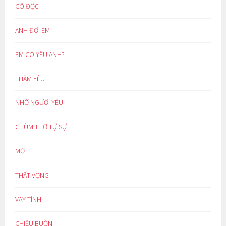
CÔ ĐỘC
ANH ĐỢI EM
EM CÓ YÊU ANH?
THẦM YÊU
NHỚ NGƯỜI YÊU
CHÙM THƠ TỰ SỰ
MƠ
THẤT VỌNG
VAY TÌNH
CHIỀU BUỒN