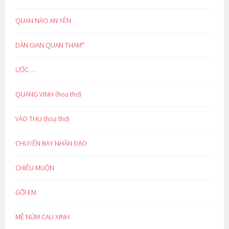
QUAN NÀO AN YÊN
DÂN GIAN QUAN THAM*
ƯỚC…
QUANG VINH (hoạ thơ)
VÀO THU (hoạ thơ)
CHUYẾN BAY NHÂN ĐẠO
CHIỀU MUỘN
GỞI EM
MÊ NÚM CAU XINH