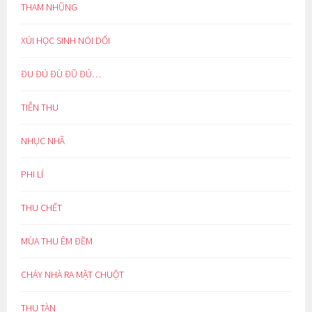
THAM NHŨNG
XÚI HỌC SINH NÓI DỐI
ĐU ĐÚ ĐÙ ĐŨ ĐỦ…
TIỄN THU
NHỤC NHÃ
PHI LÍ
THU CHẾT
MÙA THU ÊM ĐỀM
CHÁY NHÀ RA MẶT CHUỘT
THU TÀN