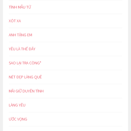
TÌNH MẪU TỬ
XÓT XA
ANH TẶNG EM
YÊU LÀ THẾ ĐẤY
SAO LẠI TRA CÒNG*
NÉT ĐẸP LÀNG QUÊ
MÃI GIỮ DUYÊN TÌNH
LÀNG YÊU
ƯỚC VỌNG