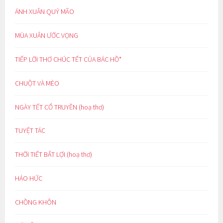
ÁNH XUÂN QUÝ MÃO
MÙA XUÂN ƯỚC VỌNG
TIẾP LỜI THƠ CHÚC TẾT CỦA BÁC HỒ*
CHUỘT VÀ MÈO
NGÀY TẾT CỔ TRUYỀN (hoạ thơ)
TUYỆT TÁC
THỜI TIẾT BẤT LỢI (hoạ thơ)
HÁO HỨC
CHỒNG KHÔN