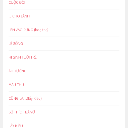
CUỘC ĐỜI
…CHO LÀNH
LẺN VÀO RỪNG (hoạ thơ)
LẼ SỐNG
HI SINH TUỔI TRẺ
ẢO TƯỞNG
MÀU THU
CŨNG LÀ…(lẩy Kiều)
SỞ THÍCH BÁ VƠ
LẨY KIỀU