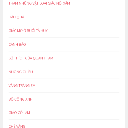
THAM NHŨNG VẶT LOẠI GIẶC NỘI XÂM
HẬU QUẢ
GIẤC MƠ Ở BUỔI TÀ HUY
CẢNH BÁO
SỞ THÍCH CỦA QUAN THAM
NUÔNG CHIỀU
VẦNG TRĂNG EM
BỒ CÔNG ANH
GIẢO CỔ LAM
CHÈ VẰNG