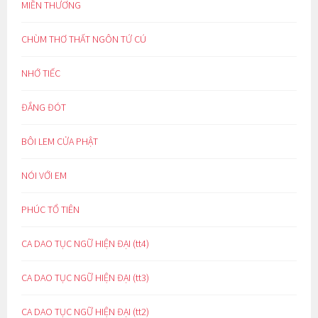
MIỀN THƯƠNG
CHÙM THƠ THẤT NGÔN TỨ CÚ
NHỚ TIẾC
ĐẮNG ĐÓT
BÔI LEM CỬA PHẬT
NÓI VỚI EM
PHÚC TỔ TIÊN
CA DAO TỤC NGỮ HIỆN ĐẠI (tt4)
CA DAO TỤC NGỮ HIỆN ĐẠI (tt3)
CA DAO TỤC NGỮ HIỆN ĐẠI (tt2)