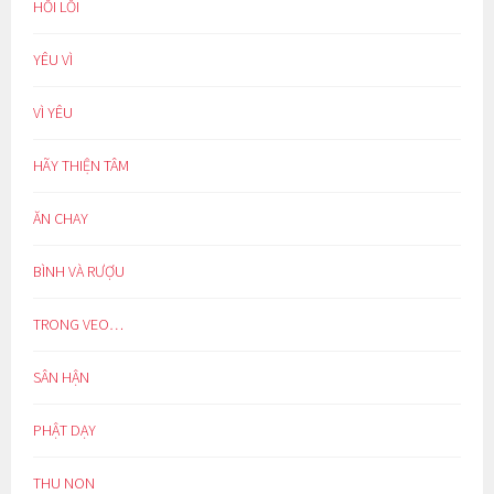
HỐI LỖI
YÊU VÌ
VÌ YÊU
HÃY THIỆN TÂM
ĂN CHAY
BÌNH VÀ RƯỢU
TRONG VEO…
SÂN HẬN
PHẬT DẠY
THU NON