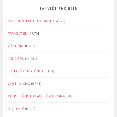
BÀI VIẾT PHỔ BIẾN
CÁC CHIẾN BINH DŨNG MÃNH
(54.926)
TRĂNG VÀ EM
(47.701)
VŨ NHÔM
(18.410)
LÒNG SON
(14.491)
LƯỚI TRỜI LỒNG LỘNG
(11.165)
CHỊCH XÃ GIAO
(8.534)
ĐỪNG TƯỞNG HẠ CÁNH SẼ AN TOÀN
(6.518)
“ĐẶC KHU”
(6.382)