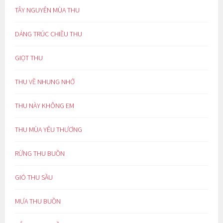
TÂY NGUYÊN MÙA THU
DÁNG TRÚC CHIỀU THU
GIỌT THU
THU VỀ NHUNG NHỚ
THU NÀY KHÔNG EM
THU MÙA YÊU THƯƠNG
RỪNG THU BUỒN
GIÓ THU SẦU
MƯA THU BUỒN