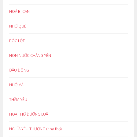
HOÁ BỊ CAN
NHỚ QUÊ
BÓC LỘT
NON NƯỚC CHẲNG YÊN
ĐẦU ĐÔNG
NHỚ MÃI
THẦM YÊU
HOẠ THƠ ĐƯỜNG LUẬT
NGHĨA YÊU THƯƠNG (hoạ thơ)