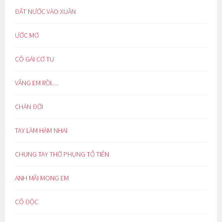
ĐẤT NƯỚC VÀO XUÂN
ƯỚC MƠ
CÔ GÁI CƠ TU
VẮNG EM RỒI…
CHÁN ĐỜI
TAY LÀM HÀM NHAI
CHUNG TAY THỜ PHỤNG TỔ TIÊN
ANH MÃI MONG EM
CÔ ĐỘC