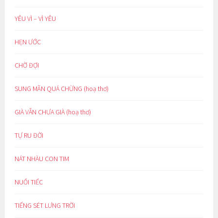
YÊU VÌ – VÌ YÊU
HẸN ƯỚC
CHỜ ĐỢI
SUNG MÃN QUÁ CHỪNG (hoạ thơ)
GIÀ VẪN CHƯA GIÀ (hoạ thơ)
TỰ RU ĐỜI
NÁT NHÀU CON TIM
NUỐI TIẾC
TIẾNG SÉT LƯNG TRỜI