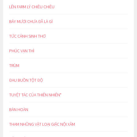
LÊN FARM LÝ CHIỀU CHIỀU
BẢY MƯƠI CHƯA ĐÃ LÀ GÌ
TỨC CẢNH SINH THƠ
PHÚC VẠN THÌ
TRÙM
ĐAU BUỒN TỘT ĐỘ
TUYỆT TÁC CỦA THIÊN NHIÊN*
BÀN HOÀN
THAM NHŨNG VẶT LOẠI GIẶC NỘI XÂM