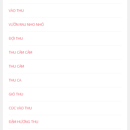
VÀO THU
VƯỜN RAU NHO NHỎ
ĐỢI THU
THU CĂM CĂM
THU CẢM
THU CA
GIÓ THU
CÚC VÀO THU
ĐẬM HƯƠNG THU