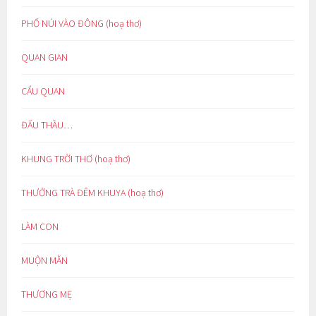
PHỐ NÚI VÀO ĐÔNG (hoạ thơ)
QUAN GIAN
CẨU QUAN
ĐẤU THẦU…
KHUNG TRỜI THƠ (hoạ thơ)
THƯỞNG TRÀ ĐÊM KHUYA (hoạ thơ)
LÀM CON
MUỘN MẰN
THƯƠNG MẸ