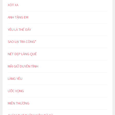
XÓT XA
ANH TẶNG EM
YÊU LÀ THẾ ĐẤY
SAO LẠI TRA CÒNG*
NÉT ĐẸP LÀNG QUÊ
MÃI GIỮ DUYÊN TÌNH
LÀNG YÊU
ƯỚC VỌNG
MIỀN THƯƠNG