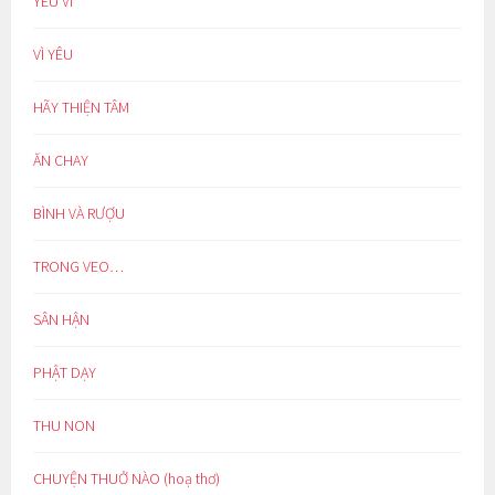
YÊU VÌ
VÌ YÊU
HÃY THIỆN TÂM
ĂN CHAY
BÌNH VÀ RƯỢU
TRONG VEO…
SÂN HẬN
PHẬT DẠY
THU NON
CHUYỆN THUỞ NÀO (hoạ thơ)