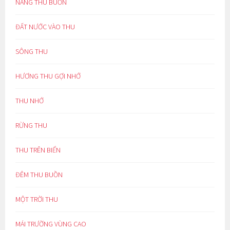
NẮNG THU BUỒN
ĐẤT NƯỚC VÀO THU
SÔNG THU
HƯƠNG THU GỢI NHỚ
THU NHỚ
RỪNG THU
THU TRÊN BIỂN
ĐÊM THU BUỒN
MỘT TRỜI THU
MÁI TRƯỜNG VÙNG CAO