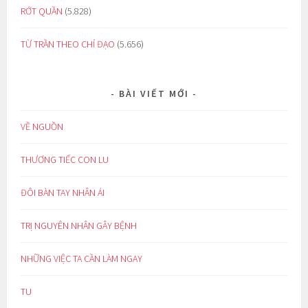
RỚT QUẦN
(5.828)
TỪ TRẦN THEO CHỈ ĐẠO
(5.656)
BÀI VIẾT MỚI
VỀ NGUỒN
THƯƠNG TIẾC CON LU
ĐÔI BÀN TAY NHÂN ÁI
TRỊ NGUYÊN NHÂN GÂY BỆNH
NHỮNG VIỆC TA CẦN LÀM NGAY
TU