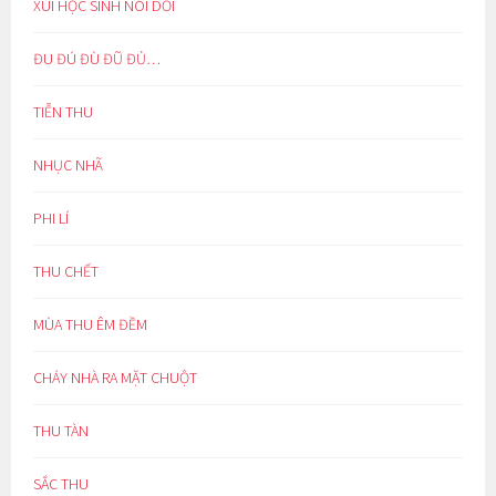
XÚI HỌC SINH NÓI DỐI
ĐU ĐÚ ĐÙ ĐŨ ĐỦ…
TIỄN THU
NHỤC NHÃ
PHI LÍ
THU CHẾT
MÙA THU ÊM ĐỀM
CHÁY NHÀ RA MẶT CHUỘT
THU TÀN
SẮC THU