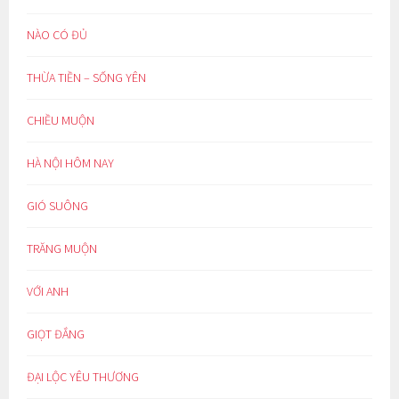
NÀO CÓ ĐỦ
THỪA TIỀN – SỐNG YÊN
CHIỀU MUỘN
HÀ NỘI HÔM NAY
GIÓ SUÔNG
TRĂNG MUỘN
VỚI ANH
GIỌT ĐẮNG
ĐẠI LỘC YÊU THƯƠNG