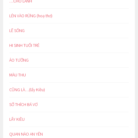
…CHO LÀNH
LẺN VÀO RỪNG (hoạ thơ)
LẼ SỐNG
HI SINH TUỔI TRẺ
ẢO TƯỞNG
MÀU THU
CŨNG LÀ…(lẩy Kiều)
SỞ THÍCH BÁ VƠ
LẨY KIỀU
QUAN NÀO AN YÊN