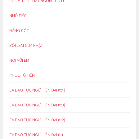
CHÙM THƠ THẤT NGÔN TỨ CÚ
NHỚ TIẾC
ĐẮNG ĐÓT
BÔI LEM CỬA PHẬT
NÓI VỚI EM
PHÚC TỔ TIÊN
CA DAO TỤC NGỮ HIỆN ĐẠI (tt4)
CA DAO TỤC NGỮ HIỆN ĐẠI (tt3)
CA DAO TỤC NGỮ HIỆN ĐẠI (tt2)
CA DAO TỤC NGỮ HIỆN ĐẠI (tt)