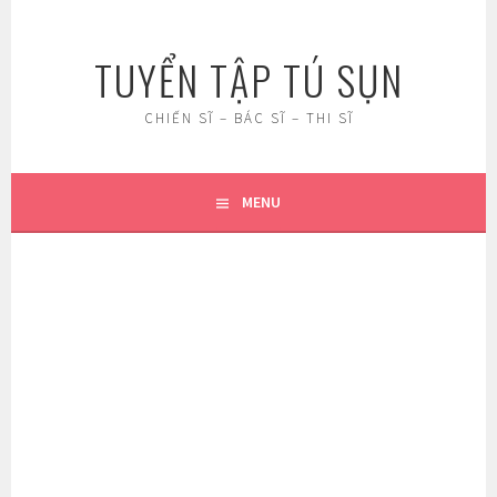
Skip
to
TUYỂN TẬP TÚ SỤN
content
CHIẾN SĨ – BÁC SĨ – THI SĨ
MENU