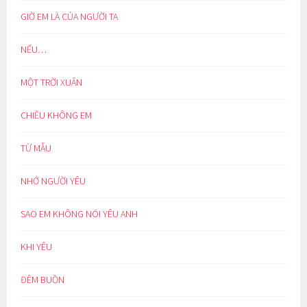
GIỜ EM LÀ CỦA NGƯỜI TA
NẾU…
MỘT TRỜI XUÂN
CHIỀU KHÔNG EM
TỪ MẪU
NHỚ NGƯỜI YÊU
SAO EM KHÔNG NÓI YÊU ANH
KHI YÊU
ĐÊM BUỒN