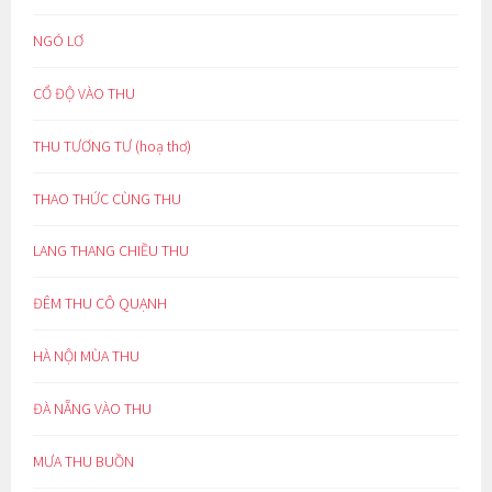
NGÓ LƠ
CỔ ĐỘ VÀO THU
THU TƯƠNG TƯ (hoạ thơ)
THAO THỨC CÙNG THU
LANG THANG CHIỀU THU
ĐÊM THU CÔ QUẠNH
HÀ NỘI MÙA THU
ĐÀ NẴNG VÀO THU
MƯA THU BUỒN