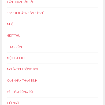
HÂN HOAN CẢM TÁC
100 BÀI THẤT NGÔN BÁT CÚ
NHỚ…
GIỌT THU
THU BUỒN
MỘT TRỜI THU
NGHĨA TÌNH ĐỒNG ĐỘI
CẢM NHẬN THÂM TÌNH
VỀ THĂM ĐỒNG ĐỘI
HỘI NGỘ