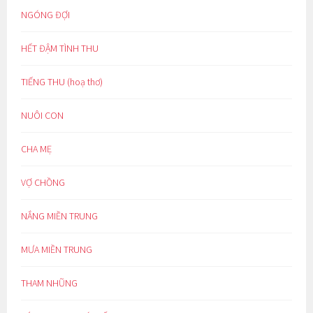
NGÓNG ĐỢI
HẾT ĐẬM TÌNH THU
TIẾNG THU (hoạ thơ)
NUÔI CON
CHA MẸ
VỢ CHỒNG
NẮNG MIỀN TRUNG
MƯA MIỀN TRUNG
THAM NHŨNG