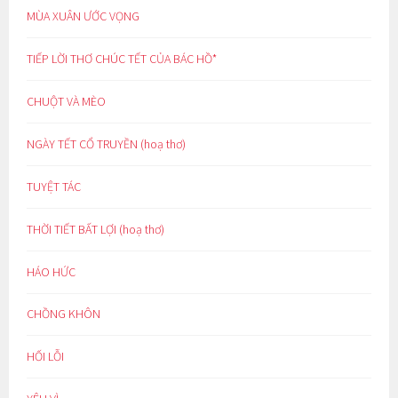
MÙA XUÂN ƯỚC VỌNG
TIẾP LỜI THƠ CHÚC TẾT CỦA BÁC HỒ*
CHUỘT VÀ MÈO
NGÀY TẾT CỔ TRUYỀN (hoạ thơ)
TUYỆT TÁC
THỜI TIẾT BẤT LỢI (hoạ thơ)
HÁO HỨC
CHỒNG KHÔN
HỐI LỖI