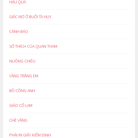
HẬU QUẢ
GIẤC MƠ Ở BUỔI TÀ HUY
CẢNH BÁO
SỞ THÍCH CỦA QUAN THAM
NUÔNG CHIỀU
VẦNG TRĂNG EM
BỒ CÔNG ANH
GIẢO CỔ LAM
CHÈ VẰNG
PHẢI IN GIẤY KIỂM ĐỊNH