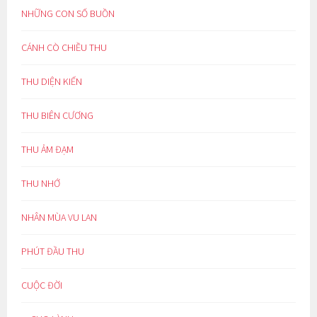
NHỮNG CON SỐ BUỒN
CÁNH CÒ CHIỀU THU
THU DIỆN KIẾN
THU BIÊN CƯƠNG
THU ẢM ĐẠM
THU NHỚ
NHÂN MÙA VU LAN
PHÚT ĐẦU THU
CUỘC ĐỜI