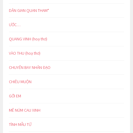
DÂN GIAN QUAN THAM*
ƯỚC…
QUANG VINH (hoạ thơ)
VÀO THU (hoạ thơ)
CHUYẾN BAY NHÂN ĐẠO
CHIỀU MUỘN
GỞI EM
MÊ NÚM CAU XINH
TÌNH MẪU TỬ