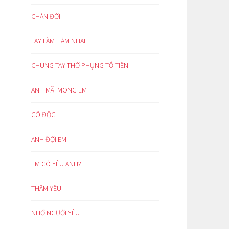
CHÁN ĐỜI
TAY LÀM HÀM NHAI
CHUNG TAY THỜ PHỤNG TỔ TIÊN
ANH MÃI MONG EM
CÔ ĐỘC
ANH ĐỢI EM
EM CÓ YÊU ANH?
THẦM YÊU
NHỚ NGƯỜI YÊU