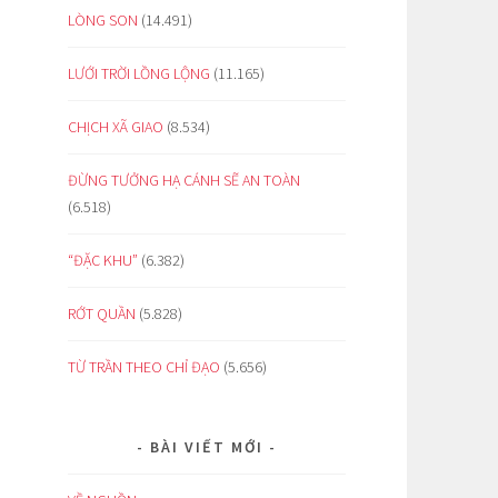
LÒNG SON
(14.491)
LƯỚI TRỜI LỒNG LỘNG
(11.165)
CHỊCH XÃ GIAO
(8.534)
ĐỪNG TƯỞNG HẠ CÁNH SẼ AN TOÀN
(6.518)
“ĐẶC KHU”
(6.382)
RỚT QUẦN
(5.828)
TỪ TRẦN THEO CHỈ ĐẠO
(5.656)
BÀI VIẾT MỚI