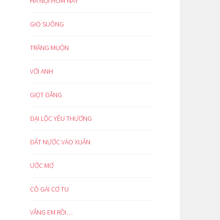
HÀ NỘI HÔM NAY
GIÓ SUÔNG
TRĂNG MUỘN
VỚI ANH
GIỌT ĐẮNG
ĐẠI LỘC YÊU THƯƠNG
ĐẤT NƯỚC VÀO XUÂN
ƯỚC MƠ
CÔ GÁI CƠ TU
VẮNG EM RỒI…