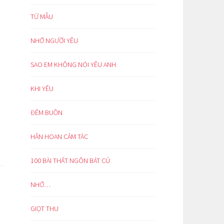
TỪ MẪU
NHỚ NGƯỜI YÊU
SAO EM KHÔNG NÓI YÊU ANH
KHI YÊU
ĐÊM BUỒN
HÂN HOAN CẢM TÁC
100 BÀI THẤT NGÔN BÁT CÚ
NHỚ…
GIỌT THU