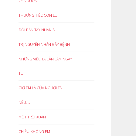
VỀ NGUỒN
THƯƠNG TIẾC CON LU
ĐÔI BÀN TAY NHÂN ÁI
TRỊ NGUYÊN NHÂN GÂY BỆNH
NHỮNG VIỆC TA CẦN LÀM NGAY
TU
GIỜ EM LÀ CỦA NGƯỜI TA
NẾU…
MỘT TRỜI XUÂN
CHIỀU KHÔNG EM