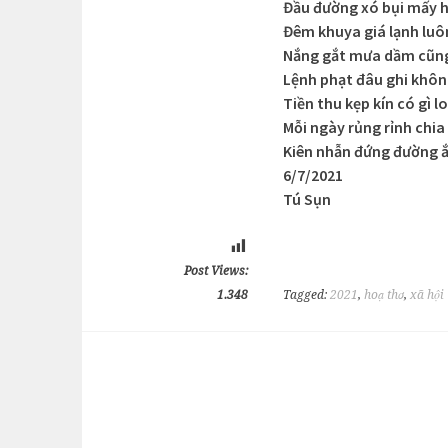
Đầu đường xó bụi mấy 
Đêm khuya giá lạnh luô
Nắng gắt mưa dầm cũn
Lệnh phạt đâu ghi khôn
Tiền thu kẹp kín có gì lo
Mỗi ngày rủng rỉnh chia
Kiên nhẫn đứng đường ắ
6/7/2021
Tú Sụn
Post Views:
1.348
Tagged:
2021
,
hoạ thơ
,
xã hội