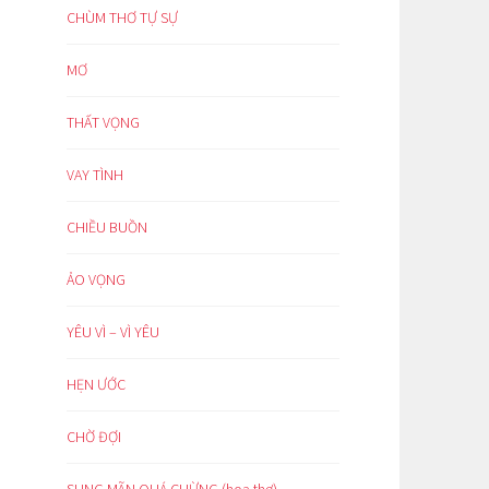
CHÙM THƠ TỰ SỰ
MƠ
THẤT VỌNG
VAY TÌNH
CHIỀU BUỒN
ẢO VỌNG
YÊU VÌ – VÌ YÊU
HẸN ƯỚC
CHỜ ĐỢI
SUNG MÃN QUÁ CHỪNG (hoạ thơ)