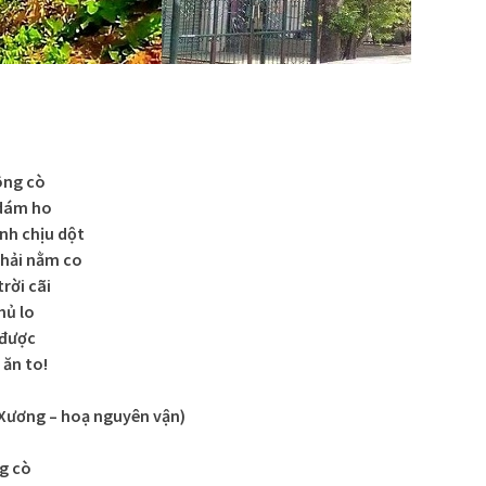
ông cò
 dám ho
nh chịu dột
hải nằm co
rời cãi
hủ lo
 được
 ăn to!
Xương – hoạ nguyên vận)
ng cò