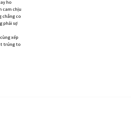
hay ho
n cam chịu
g chẳng co
g phải sợ
 cùng xếp
t trúng to