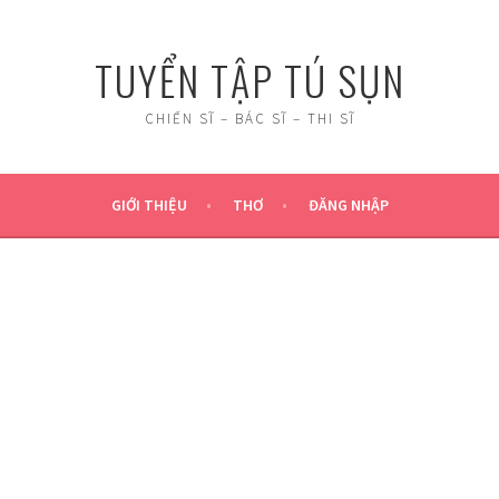
TUYỂN TẬP TÚ SỤN
CHIẾN SĨ – BÁC SĨ – THI SĨ
GIỚI THIỆU
THƠ
ĐĂNG NHẬP