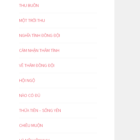
THU BUỒN
MỘT TRỜI THU
NGHĨA TÌNH ĐỒNG ĐỘI
CẢM NHẬN THÂM TÌNH
VỀ THĂM ĐỒNG ĐỘI
HỘI NGỘ
NÀO CÓ ĐỦ
THỪA TIỀN – SỐNG YÊN
CHIỀU MUỘN