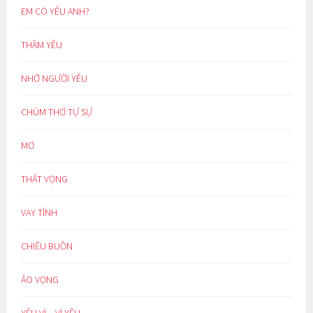
EM CÓ YÊU ANH?
THẦM YÊU
NHỚ NGƯỜI YÊU
CHÙM THƠ TỰ SỰ
MƠ
THẤT VỌNG
VAY TÌNH
CHIỀU BUỒN
ẢO VỌNG