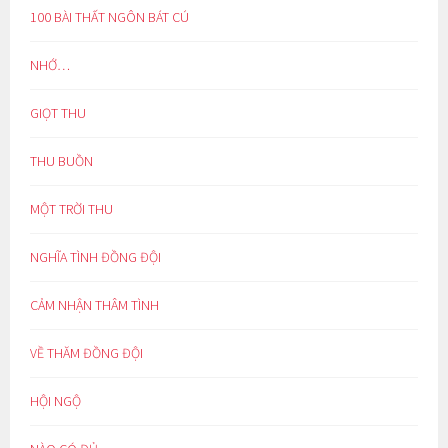
100 BÀI THẤT NGÔN BÁT CÚ
NHỚ…
GIỌT THU
THU BUỒN
MỘT TRỜI THU
NGHĨA TÌNH ĐỒNG ĐỘI
CẢM NHẬN THÂM TÌNH
VỀ THĂM ĐỒNG ĐỘI
HỘI NGỘ