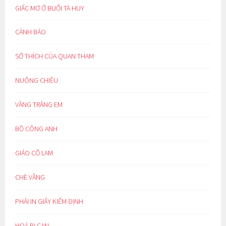
GIẤC MƠ Ở BUỔI TÀ HUY
CẢNH BÁO
SỞ THÍCH CỦA QUAN THAM
NUÔNG CHIỀU
VẦNG TRĂNG EM
BỒ CÔNG ANH
GIẢO CỔ LAM
CHÈ VẰNG
PHẢI IN GIẤY KIỂM ĐỊNH
HOÁ BỊ CAN