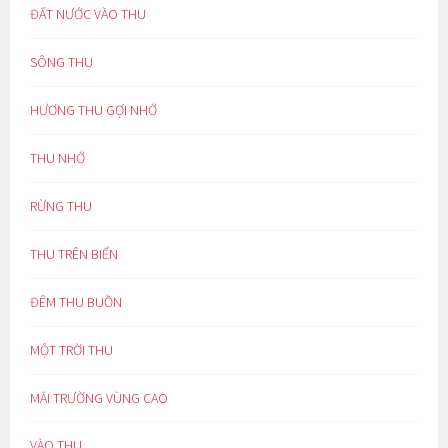
ĐẤT NƯỚC VÀO THU
SÔNG THU
HƯƠNG THU GỢI NHỚ
THU NHỚ
RỪNG THU
THU TRÊN BIỂN
ĐÊM THU BUỒN
MỘT TRỜI THU
MÁI TRƯỜNG VÙNG CAO
VÀO THU