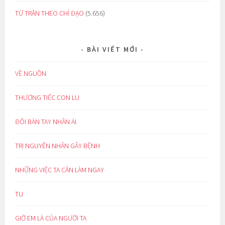
TỪ TRẦN THEO CHỈ ĐẠO
(5.656)
BÀI VIẾT MỚI
VỀ NGUỒN
THƯƠNG TIẾC CON LU
ĐÔI BÀN TAY NHÂN ÁI
TRỊ NGUYÊN NHÂN GÂY BỆNH
NHỮNG VIỆC TA CẦN LÀM NGAY
TU
GIỜ EM LÀ CỦA NGƯỜI TA