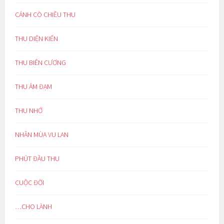
CÁNH CÒ CHIỀU THU
THU DIỆN KIẾN
THU BIÊN CƯƠNG
THU ẢM ĐẠM
THU NHỚ
NHÂN MÙA VU LAN
PHÚT ĐẦU THU
CUỘC ĐỜI
…CHO LÀNH