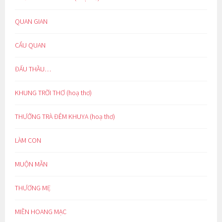
QUAN GIAN
CẨU QUAN
ĐẤU THẦU…
KHUNG TRỜI THƠ (hoạ thơ)
THƯỞNG TRÀ ĐÊM KHUYA (hoạ thơ)
LÀM CON
MUỘN MẰN
THƯƠNG MẸ
MIỀN HOANG MẠC