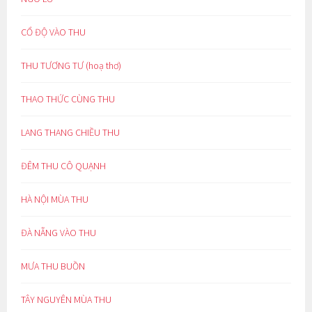
CỔ ĐỘ VÀO THU
THU TƯƠNG TƯ (hoạ thơ)
THAO THỨC CÙNG THU
LANG THANG CHIỀU THU
ĐÊM THU CÔ QUẠNH
HÀ NỘI MÙA THU
ĐÀ NẴNG VÀO THU
MƯA THU BUỒN
TÂY NGUYÊN MÙA THU