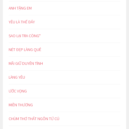
ANH TẶNG EM
YÊU LÀ THẾ ĐẤY
SAO LẠI TRA CÒNG*
NÉT ĐẸP LÀNG QUÊ
MÃI GIỮ DUYÊN TÌNH
LÀNG YÊU
ƯỚC VỌNG
MIỀN THƯƠNG
CHÙM THƠ THẤT NGÔN TỨ CÚ