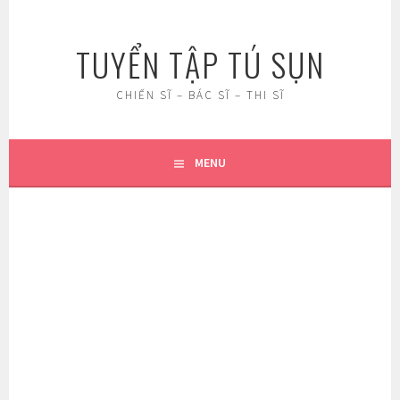
Skip
to
TUYỂN TẬP TÚ SỤN
content
CHIẾN SĨ – BÁC SĨ – THI SĨ
MENU