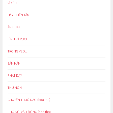
VÌ YÊU
HÃY THIỆN TÂM
ĂN CHAY
BÌNH VÀ RƯỢU
TRONG VEO…
SÂN HẬN
PHẬT DẠY
THU NON
CHUYỆN THUỞ NÀO (hoạ thơ)
PHỐ NÚI VÀO ĐÔNG (hoạ thơ)