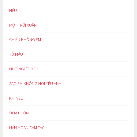
NẾU…
MỘT TRỜI XUÂN
CHIỀU KHÔNG EM
TỪ MẪU
NHỚ NGƯỜI YÊU
SAO EM KHÔNG NÓI YÊU ANH
KHI YÊU
ĐÊM BUỒN
HÂN HOAN CẢM TÁC