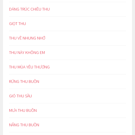
DÁNG TRÚC CHIỀU THU
GIỌT THU
THU VỀ NHUNG NHỚ
THU NÀY KHÔNG EM
THU MÙA YÊU THƯƠNG
RỪNG THU BUỒN
GIÓ THU SẦU
MƯA THU BUỒN
NẮNG THU BUỒN