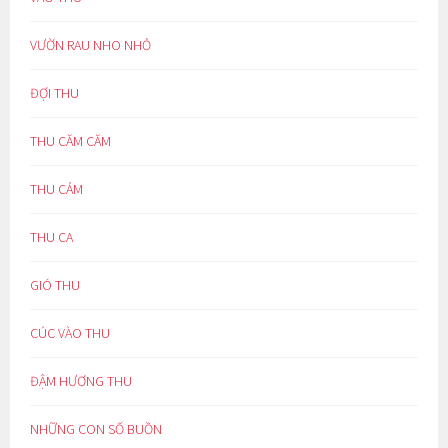
VƯỜN RAU NHO NHỎ
ĐỢI THU
THU CĂM CĂM
THU CẢM
THU CA
GIÓ THU
CÚC VÀO THU
ĐẬM HƯƠNG THU
NHỮNG CON SỐ BUỒN