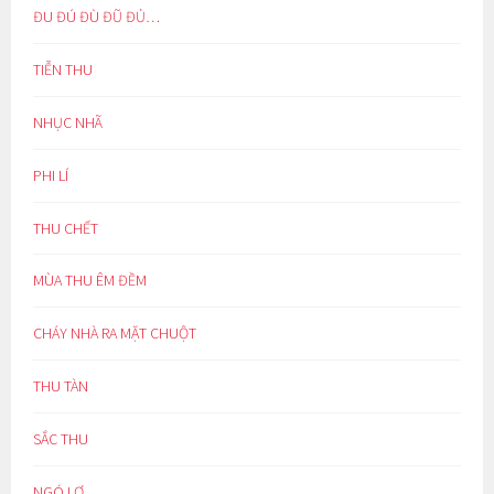
ĐU ĐÚ ĐÙ ĐŨ ĐỦ…
TIỄN THU
NHỤC NHÃ
PHI LÍ
THU CHẾT
MÙA THU ÊM ĐỀM
CHÁY NHÀ RA MẶT CHUỘT
THU TÀN
SẮC THU
NGÓ LƠ