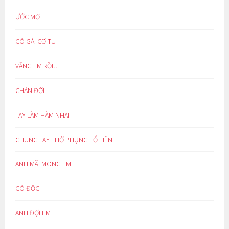
ƯỚC MƠ
CÔ GÁI CƠ TU
VẮNG EM RỒI…
CHÁN ĐỜI
TAY LÀM HÀM NHAI
CHUNG TAY THỜ PHỤNG TỔ TIÊN
ANH MÃI MONG EM
CÔ ĐỘC
ANH ĐỢI EM