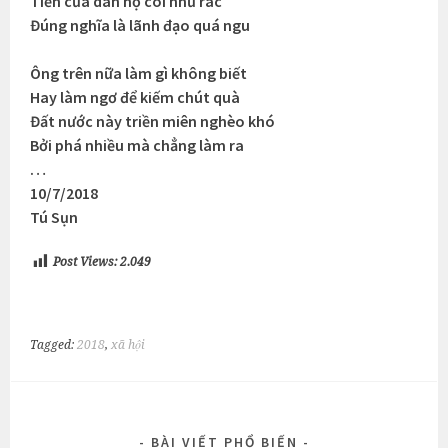
Tiền của dân họ coi như rác
Đúng nghĩa là lãnh đạo quá ngu
Ông trên nữa làm gì không biết
Hay làm ngơ để kiếm chút quà
Đất nước này triền miên nghèo khó
Bởi phá nhiều mà chẳng làm ra
…
10/7/2018
Tú Sụn
Post Views:
2.049
Tagged:
2018
,
xã hội
BÀI VIẾT PHỔ BIẾN