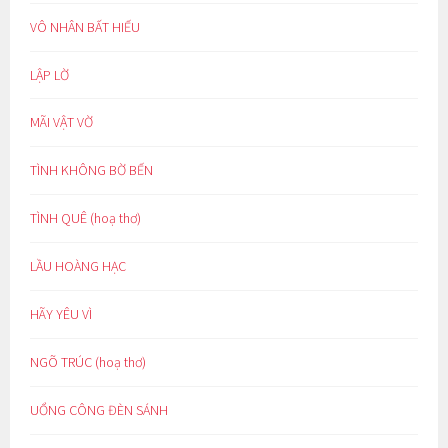
VÔ NHÂN BẤT HIẾU
LẬP LỜ
MÃI VẬT VỜ
TÌNH KHÔNG BỜ BẾN
TÌNH QUÊ (hoạ thơ)
LẦU HOÀNG HẠC
HÃY YÊU VÌ
NGÕ TRÚC (hoạ thơ)
UỔNG CÔNG ĐÈN SÁNH