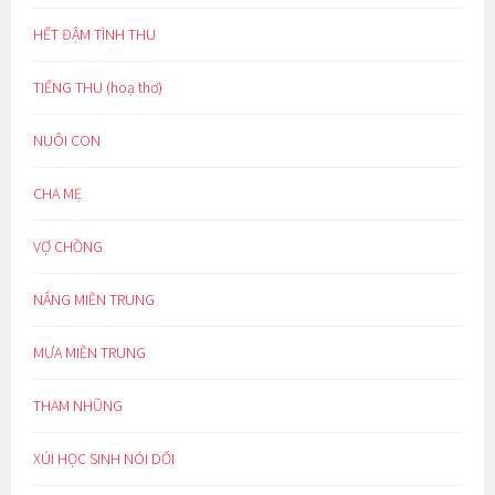
HẾT ĐẬM TÌNH THU
TIẾNG THU (hoạ thơ)
NUÔI CON
CHA MẸ
VỢ CHỒNG
NẮNG MIỀN TRUNG
MƯA MIỀN TRUNG
THAM NHŨNG
XÚI HỌC SINH NÓI DỐI