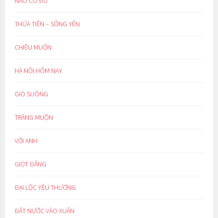
NÀO CÓ ĐỦ
THỪA TIỀN – SỐNG YÊN
CHIỀU MUỘN
HÀ NỘI HÔM NAY
GIÓ SUÔNG
TRĂNG MUỘN
VỚI ANH
GIỌT ĐẮNG
ĐẠI LỘC YÊU THƯƠNG
ĐẤT NƯỚC VÀO XUÂN