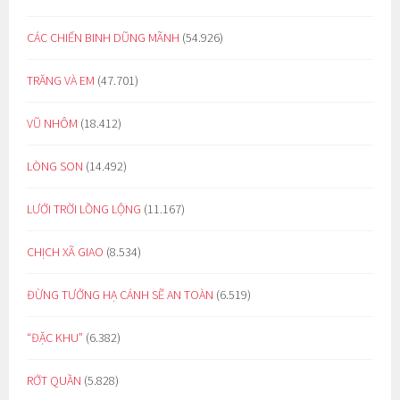
CÁC CHIẾN BINH DŨNG MÃNH
(54.926)
TRĂNG VÀ EM
(47.701)
VŨ NHÔM
(18.412)
LÒNG SON
(14.492)
LƯỚI TRỜI LỒNG LỘNG
(11.167)
CHỊCH XÃ GIAO
(8.534)
ĐỪNG TƯỞNG HẠ CÁNH SẼ AN TOÀN
(6.519)
“ĐẶC KHU”
(6.382)
RỚT QUẦN
(5.828)