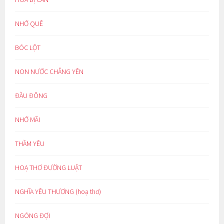
NHỚ QUÊ
BÓC LỘT
NON NƯỚC CHẲNG YÊN
ĐẦU ĐÔNG
NHỚ MÃI
THẦM YÊU
HOẠ THƠ ĐƯỜNG LUẬT
NGHĨA YÊU THƯƠNG (hoạ thơ)
NGÓNG ĐỢI