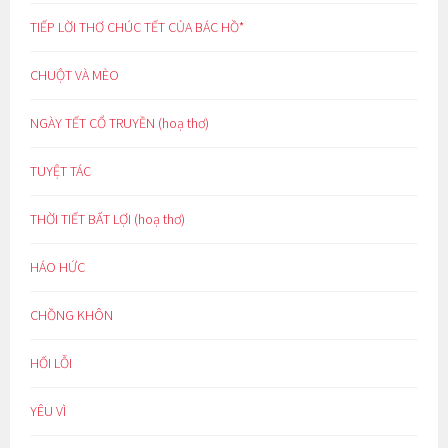
TIẾP LỜI THƠ CHÚC TẾT CỦA BÁC HỒ*
CHUỘT VÀ MÈO
NGÀY TẾT CỔ TRUYỀN (hoạ thơ)
TUYỆT TÁC
THỜI TIẾT BẤT LỢI (hoạ thơ)
HÁO HỨC
CHỒNG KHÔN
HỐI LỖI
YÊU VÌ