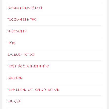
BẢY MƯƠI CHƯA ĐÃ LÀ GÌ
TỨC CẢNH SINH THƠ
PHÚC VẠN THÌ
TRÙM
ĐAU BUỒN TỘT ĐỘ
TUYỆT TÁC CỦA THIÊN NHIÊN*
BÀN HOÀN
THAM NHŨNG VẶT LOẠI GIẶC NỘI XÂM
HẬU QUẢ