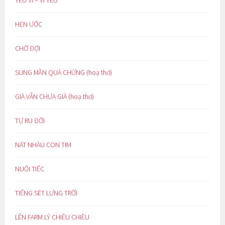
YÊU VÌ – VÌ YÊU
HẸN ƯỚC
CHỜ ĐỢI
SUNG MÃN QUÁ CHỪNG (hoạ thơ)
GIÀ VẪN CHƯA GIÀ (hoạ thơ)
TỰ RU ĐỜI
NÁT NHÀU CON TIM
NUỐI TIẾC
TIẾNG SÉT LƯNG TRỜI
LÊN FARM LÝ CHIỀU CHIỀU