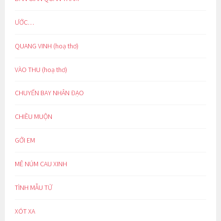
ƯỚC…
QUANG VINH (hoạ thơ)
VÀO THU (hoạ thơ)
CHUYẾN BAY NHÂN ĐẠO
CHIỀU MUỘN
GỞI EM
MÊ NÚM CAU XINH
TÌNH MẪU TỬ
XÓT XA