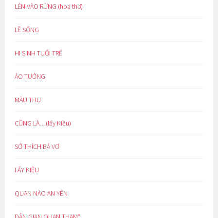
LẺN VÀO RỪNG (hoạ thơ)
LẼ SỐNG
HI SINH TUỔI TRẺ
ẢO TƯỞNG
MÀU THU
CŨNG LÀ…(lẩy Kiều)
SỞ THÍCH BÁ VƠ
LẨY KIỀU
QUAN NÀO AN YÊN
DÂN GIAN QUAN THAM*