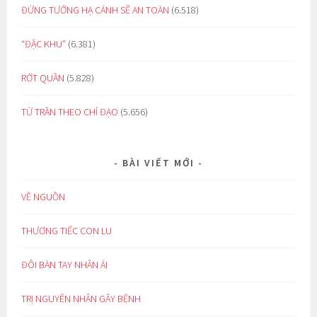
ĐỪNG TƯỞNG HẠ CÁNH SẼ AN TOÀN
(6.518)
“ĐẶC KHU”
(6.381)
RỚT QUẦN
(5.828)
TỪ TRẦN THEO CHỈ ĐẠO
(5.656)
BÀI VIẾT MỚI
VỀ NGUỒN
THƯƠNG TIẾC CON LU
ĐÔI BÀN TAY NHÂN ÁI
TRỊ NGUYÊN NHÂN GÂY BỆNH