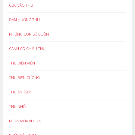
CÚC VÀO THU
ĐẬM HƯƠNG THU
NHỮNG CON SỐ BUỒN
CÁNH CÒ CHIỀU THU
THU DIỆN KIẾN
THU BIÊN CƯƠNG
THU ẢM ĐẠM
THU NHỚ
NHÂN MÙA VU LAN