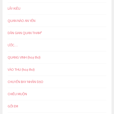
LẨY KIỀU
QUAN NÀO AN YÊN
DÂN GIAN QUAN THAM*
ƯỚC…
QUANG VINH (hoạ thơ)
VÀO THU (hoạ thơ)
CHUYẾN BAY NHÂN ĐẠO
CHIỀU MUỘN
GỞI EM