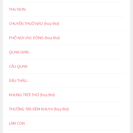
THU NON
CHUYỆN THUỞ NÀO (hoạ thơ)
PHỐ NÚI VÀO ĐÔNG (hoạ thơ)
QUAN GIAN
CẨU QUAN
ĐẤU THẦU…
KHUNG TRỜI THƠ (hoạ thơ)
THƯỞNG TRÀ ĐÊM KHUYA (hoạ thơ)
LÀM CON