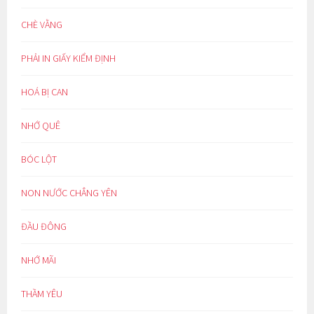
CHÈ VẰNG
PHẢI IN GIẤY KIỂM ĐỊNH
HOÁ BỊ CAN
NHỚ QUÊ
BÓC LỘT
NON NƯỚC CHẲNG YÊN
ĐẦU ĐÔNG
NHỚ MÃI
THẦM YÊU