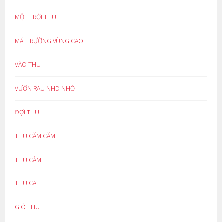
MỘT TRỜI THU
MÁI TRƯỜNG VÙNG CAO
VÀO THU
VƯỜN RAU NHO NHỎ
ĐỢI THU
THU CĂM CĂM
THU CẢM
THU CA
GIÓ THU