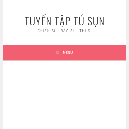
Skip
to
TUYỂN TẬP TÚ SỤN
content
CHIẾN SĨ – BÁC SĨ – THI SĨ
MENU