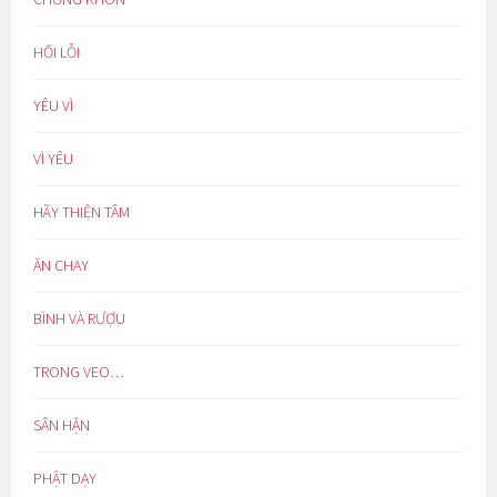
HỐI LỖI
YÊU VÌ
VÌ YÊU
HÃY THIỆN TÂM
ĂN CHAY
BÌNH VÀ RƯỢU
TRONG VEO…
SÂN HẬN
PHẬT DẠY