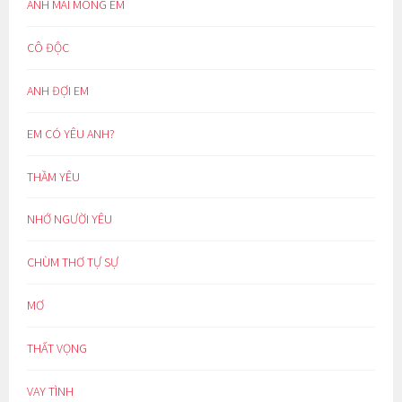
ANH MÃI MONG EM
CÔ ĐỘC
ANH ĐỢI EM
EM CÓ YÊU ANH?
THẦM YÊU
NHỚ NGƯỜI YÊU
CHÙM THƠ TỰ SỰ
MƠ
THẤT VỌNG
VAY TÌNH