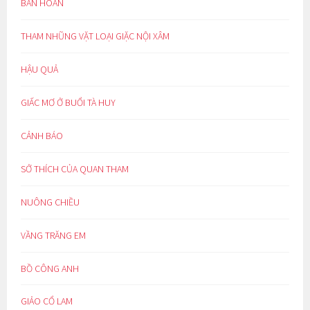
BÀN HOÀN
THAM NHŨNG VẶT LOẠI GIẶC NỘI XÂM
HẬU QUẢ
GIẤC MƠ Ở BUỔI TÀ HUY
CẢNH BÁO
SỞ THÍCH CỦA QUAN THAM
NUÔNG CHIỀU
VẦNG TRĂNG EM
BỒ CÔNG ANH
GIẢO CỔ LAM