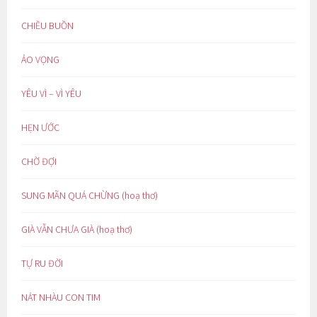
CHIỀU BUỒN
ẢO VỌNG
YÊU VÌ – VÌ YÊU
HẸN ƯỚC
CHỜ ĐỢI
SUNG MÃN QUÁ CHỪNG (hoạ thơ)
GIÀ VẪN CHƯA GIÀ (hoạ thơ)
TỰ RU ĐỜI
NÁT NHÀU CON TIM