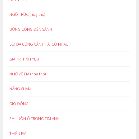
NGÕ TRÚC (hoạ thơ)
UỔNG CÔNG ĐÈN SÁNH
SỎI ĐÁ CŨNG CẦN PHẢI CÓ NHAU
GIÁ TRỊ TÌNH YÊU
NHỚ VỀ EM (hoạ thơ)
NẮNG XUÂN
GIÓ ĐÔNG
EM LUÔN Ở TRONG TIM ANH
THIẾU EM