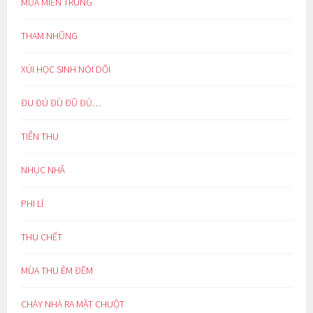
MƯA MIỀN TRUNG
THAM NHŨNG
XÚI HỌC SINH NÓI DỐI
ĐU ĐÚ ĐÙ ĐŨ ĐỦ…
TIỄN THU
NHỤC NHÃ
PHI LÍ
THU CHẾT
MÙA THU ÊM ĐỀM
CHÁY NHÀ RA MẶT CHUỘT