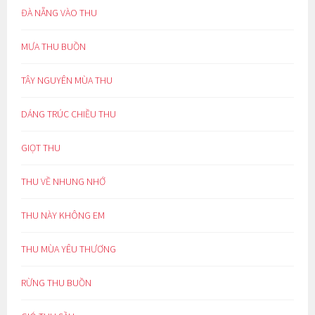
ĐÀ NẴNG VÀO THU
MƯA THU BUỒN
TÂY NGUYÊN MÙA THU
DÁNG TRÚC CHIỀU THU
GIỌT THU
THU VỀ NHUNG NHỚ
THU NÀY KHÔNG EM
THU MÙA YÊU THƯƠNG
RỪNG THU BUỒN