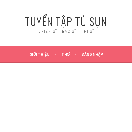
TUYỂN TẬP TÚ SỤN
CHIẾN SĨ – BÁC SĨ – THI SĨ
GIỚI THIỆU
THƠ
ĐĂNG NHẬP