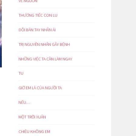
VỀ NGUỒN
THƯƠNG TIẾC CON LU
ĐÔI BÀN TAY NHÂN ÁI
TRỊ NGUYÊN NHÂN GÂY BỆNH
NHỮNG VIỆC TA CẦN LÀM NGAY
TU
GIỜ EM LÀ CỦA NGƯỜI TA
NẾU…
MỘT TRỜI XUÂN
CHIỀU KHÔNG EM