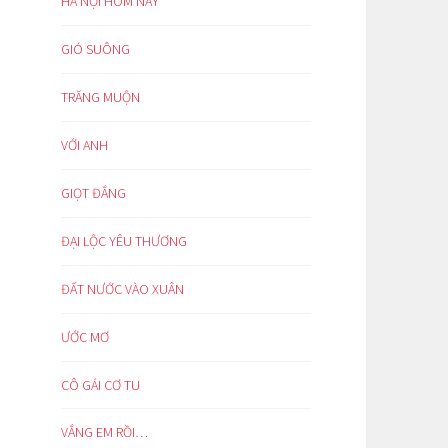
HÀ NỘI HÔM NAY
GIÓ SUÔNG
TRĂNG MUỘN
VỚI ANH
GIỌT ĐẮNG
ĐẠI LỘC YÊU THƯƠNG
ĐẤT NƯỚC VÀO XUÂN
ƯỚC MƠ
CÔ GÁI CƠ TU
VẮNG EM RỒI…