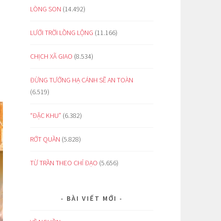
LÒNG SON
(14.492)
LƯỚI TRỜI LỒNG LỘNG
(11.166)
CHỊCH XÃ GIAO
(8.534)
ĐỪNG TƯỞNG HẠ CÁNH SẼ AN TOÀN
(6.519)
“ĐẶC KHU”
(6.382)
RỚT QUẦN
(5.828)
TỪ TRẦN THEO CHỈ ĐẠO
(5.656)
BÀI VIẾT MỚI