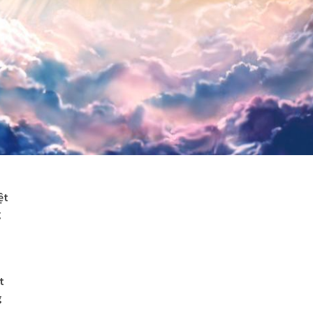
ệt
g
t
g