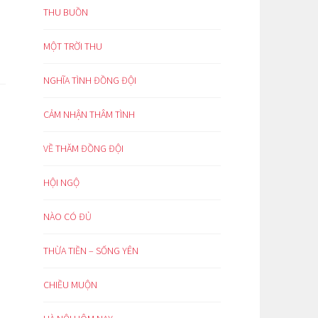
THU BUỒN
MỘT TRỜI THU
NGHĨA TÌNH ĐỒNG ĐỘI
CẢM NHẬN THÂM TÌNH
VỀ THĂM ĐỒNG ĐỘI
HỘI NGỘ
NÀO CÓ ĐỦ
THỪA TIỀN – SỐNG YÊN
CHIỀU MUỘN