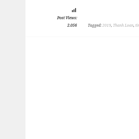
Post Views:
2.056
Tagged:
2019
,
Thanh Loan
,
tì