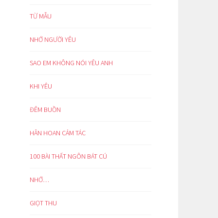
TỪ MẪU
NHỚ NGƯỜI YÊU
SAO EM KHÔNG NÓI YÊU ANH
KHI YÊU
ĐÊM BUỒN
HÂN HOAN CẢM TÁC
100 BÀI THẤT NGÔN BÁT CÚ
NHỚ…
GIỌT THU