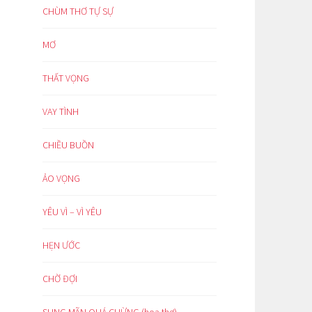
CHÙM THƠ TỰ SỰ
MƠ
THẤT VỌNG
VAY TÌNH
CHIỀU BUỒN
ẢO VỌNG
YÊU VÌ – VÌ YÊU
HẸN ƯỚC
CHỜ ĐỢI
SUNG MÃN QUÁ CHỪNG (hoạ thơ)