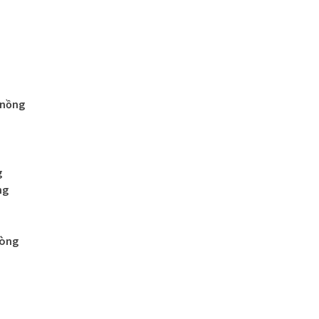
 nồng
g
ng
lòng