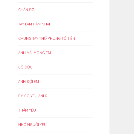
CHÁN ĐỜI
TAY LÀM HÀM NHAI
CHUNG TAY THỜ PHỤNG TỔ TIÊN
ANH MÃI MONG EM
CÔ ĐỘC
ANH ĐỢI EM
EM CÓ YÊU ANH?
THẦM YÊU
NHỚ NGƯỜI YÊU