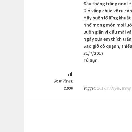
Đầu tháng trăng non lẽ
Gió vắng chưa về ru càn
Mây buồn lờ lững khuấ
Nhớ mong mòn mỏi luô
Buồn giận vì đâu mãi v
Ngày xưa em thích trăn
Sao giờ cô quạnh, thiế
31/7/2017
Tú Sụn
Post Views:
2.830
Tagged:
2017
,
tình yêu
,
trăng