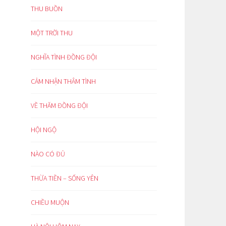
THU BUỒN
MỘT TRỜI THU
NGHĨA TÌNH ĐỒNG ĐỘI
CẢM NHẬN THÂM TÌNH
VỀ THĂM ĐỒNG ĐỘI
HỘI NGỘ
NÀO CÓ ĐỦ
THỪA TIỀN – SỐNG YÊN
CHIỀU MUỘN