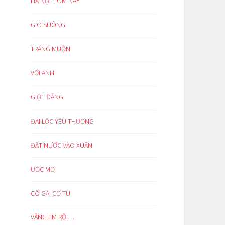
HÀ NỘI HÔM NAY
GIÓ SUÔNG
TRĂNG MUỘN
VỚI ANH
GIỌT ĐẮNG
ĐẠI LỘC YÊU THƯƠNG
ĐẤT NƯỚC VÀO XUÂN
ƯỚC MƠ
CÔ GÁI CƠ TU
VẮNG EM RỒI…