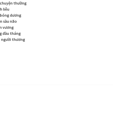
 chuyện thường
h liễu
t bóng dương
n sầu não
ấn vương
g đầu tháng
u người thương