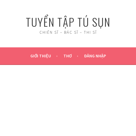
TUYỂN TẬP TÚ SỤN
CHIẾN SĨ – BÁC SĨ – THI SĨ
GIỚI THIỆU
THƠ
ĐĂNG NHẬP