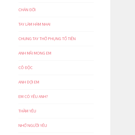
CHÁN ĐỜI
TAY LÀM HÀM NHAI
CHUNG TAY THỜ PHỤNG TỔ TIÊN
ANH MÃI MONG EM
CÔ ĐỘC
ANH ĐỢI EM
EM CÓ YÊU ANH?
THẦM YÊU
NHỚ NGƯỜI YÊU