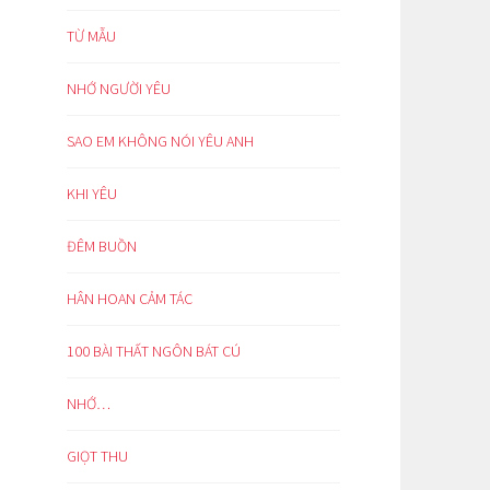
TỪ MẪU
NHỚ NGƯỜI YÊU
SAO EM KHÔNG NÓI YÊU ANH
KHI YÊU
ĐÊM BUỒN
HÂN HOAN CẢM TÁC
100 BÀI THẤT NGÔN BÁT CÚ
NHỚ…
GIỌT THU