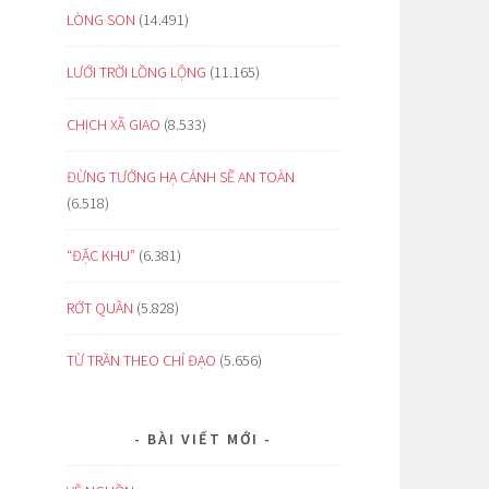
LÒNG SON
(14.491)
LƯỚI TRỜI LỒNG LỘNG
(11.165)
CHỊCH XÃ GIAO
(8.533)
ĐỪNG TƯỞNG HẠ CÁNH SẼ AN TOÀN
(6.518)
“ĐẶC KHU”
(6.381)
RỚT QUẦN
(5.828)
TỪ TRẦN THEO CHỈ ĐẠO
(5.656)
BÀI VIẾT MỚI