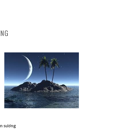
ÁNG
àn sương