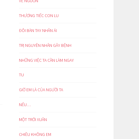
VỀ NGUỒN
THƯƠNG TIẾC CON LU
ĐÔI BÀN TAY NHÂN ÁI
TRỊ NGUYÊN NHÂN GÂY BỆNH
NHỮNG VIỆC TA CẦN LÀM NGAY
TU
GIỜ EM LÀ CỦA NGƯỜI TA
NẾU…
MỘT TRỜI XUÂN
CHIỀU KHÔNG EM