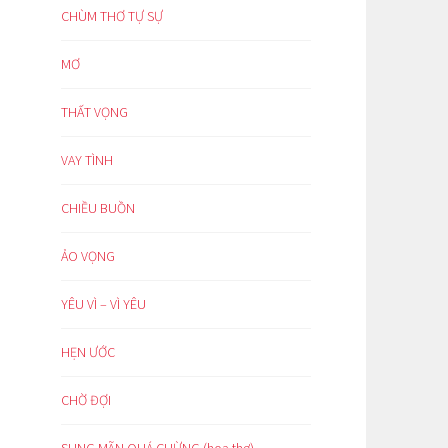
CHÙM THƠ TỰ SỰ
MƠ
THẤT VỌNG
VAY TÌNH
CHIỀU BUỒN
ẢO VỌNG
YÊU VÌ – VÌ YÊU
HẸN ƯỚC
CHỜ ĐỢI
SUNG MÃN QUÁ CHỪNG (hoạ thơ)