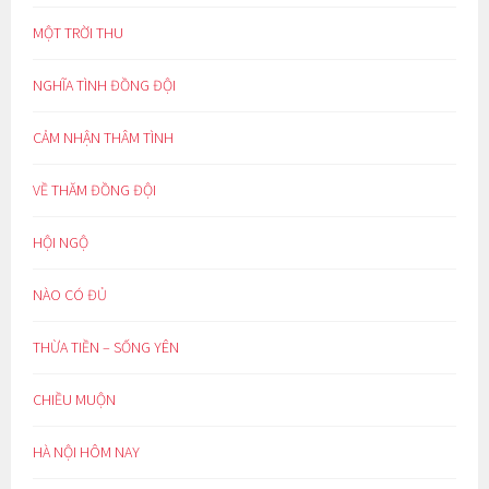
MỘT TRỜI THU
NGHĨA TÌNH ĐỒNG ĐỘI
CẢM NHẬN THÂM TÌNH
VỀ THĂM ĐỒNG ĐỘI
HỘI NGỘ
NÀO CÓ ĐỦ
THỪA TIỀN – SỐNG YÊN
CHIỀU MUỘN
HÀ NỘI HÔM NAY