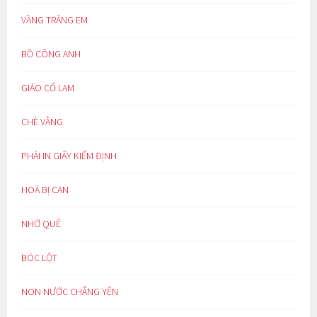
VẦNG TRĂNG EM
BỒ CÔNG ANH
GIẢO CỔ LAM
CHÈ VẰNG
PHẢI IN GIẤY KIỂM ĐỊNH
HOÁ BỊ CAN
NHỚ QUÊ
BÓC LỘT
NON NƯỚC CHẲNG YÊN