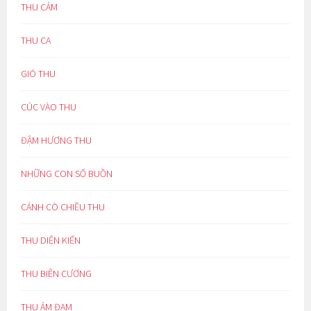
THU CẢM
THU CA
GIÓ THU
CÚC VÀO THU
ĐẬM HƯƠNG THU
NHỮNG CON SỐ BUỒN
CÁNH CÒ CHIỀU THU
THU DIỆN KIẾN
THU BIÊN CƯƠNG
THU ẢM ĐẠM