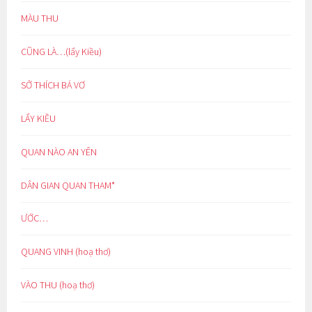
MÀU THU
CŨNG LÀ…(lẩy Kiều)
SỞ THÍCH BÁ VƠ
LẨY KIỀU
QUAN NÀO AN YÊN
DÂN GIAN QUAN THAM*
ƯỚC…
QUANG VINH (hoạ thơ)
VÀO THU (hoạ thơ)