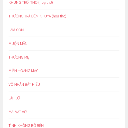
KHUNG TRỜI THƠ (hoạ thơ)
THƯỞNG TRÀ ĐÊM KHUYA (hoạ thơ)
LÀM CON
MUỘN MẰN
THƯƠNG MẸ
MIỀN HOANG MẠC
VÔ NHÂN BẤT HIẾU
LẬP LỜ
MÃI VẬT VỜ
TÌNH KHÔNG BỜ BẾN