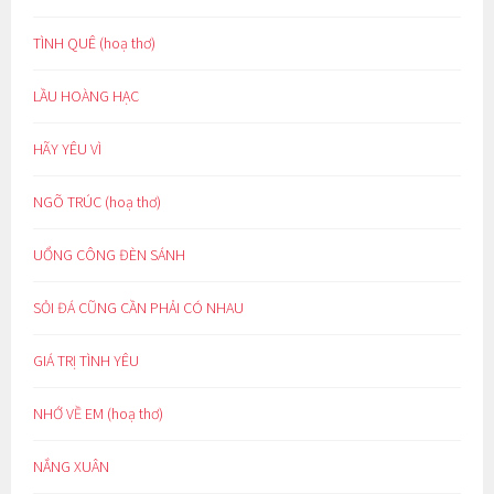
TÌNH QUÊ (hoạ thơ)
LẦU HOÀNG HẠC
HÃY YÊU VÌ
NGÕ TRÚC (hoạ thơ)
UỔNG CÔNG ĐÈN SÁNH
SỎI ĐÁ CŨNG CẦN PHẢI CÓ NHAU
GIÁ TRỊ TÌNH YÊU
NHỚ VỀ EM (hoạ thơ)
NẮNG XUÂN