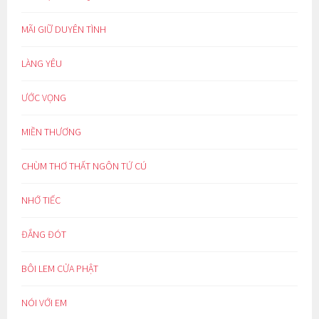
MÃI GIỮ DUYÊN TÌNH
LÀNG YÊU
ƯỚC VỌNG
MIỀN THƯƠNG
CHÙM THƠ THẤT NGÔN TỨ CÚ
NHỚ TIẾC
ĐẮNG ĐÓT
BÔI LEM CỬA PHẬT
NÓI VỚI EM