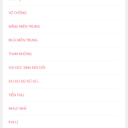
VỢ CHỒNG
NẮNG MIỀN TRUNG
MƯA MIỀN TRUNG
THAM NHŨNG
XÚI HỌC SINH NÓI DỐI
ĐU ĐÚ ĐÙ ĐŨ ĐỦ…
TIỄN THU
NHỤC NHÃ
PHI LÍ