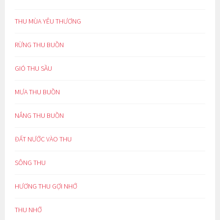
THU MÙA YÊU THƯƠNG
RỪNG THU BUỒN
GIÓ THU SẦU
MƯA THU BUỒN
NẮNG THU BUỒN
ĐẤT NƯỚC VÀO THU
SÔNG THU
HƯƠNG THU GỢI NHỚ
THU NHỚ