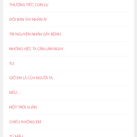
THƯƠNG TIẾC CON LU
ĐÔI BÀN TAY NHÂN ÁI
TRỊ NGUYÊN NHÂN GÂY BỆNH
NHỮNG VIỆC TA CẦN LÀM NGAY
TU
GIỜ EM LÀ CỦA NGƯỜI TA
NẾU…
MỘT TRỜI XUÂN
CHIỀU KHÔNG EM
TỪ MẪU