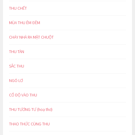
THU CHẾT
MÙA THU ÊM ĐỀM
CHÁY NHÀ RA MẶT CHUỘT
THU TÀN
SẮC THU
NGÓ LƠ
CỔ ĐỘ VÀO THU
THU TƯƠNG TƯ (hoạ thơ)
THAO THỨC CÙNG THU