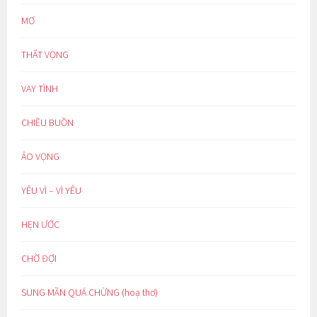
MƠ
THẤT VỌNG
VAY TÌNH
CHIỀU BUỒN
ẢO VỌNG
YÊU VÌ – VÌ YÊU
HẸN ƯỚC
CHỜ ĐỢI
SUNG MÃN QUÁ CHỪNG (hoạ thơ)