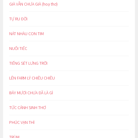
GIÀ VẪN CHƯA GIÀ (hoạ thơ)
TỰ RU ĐỜI
NÁT NHÀU CON TIM
NUỐI TIẾC
TIẾNG SÉT LƯNG TRỜI
LÊN FARM LÝ CHIỀU CHIỀU
BẢY MƯƠI CHƯA ĐÃ LÀ GÌ
TỨC CẢNH SINH THƠ
PHÚC VẠN THÌ
TRÙM