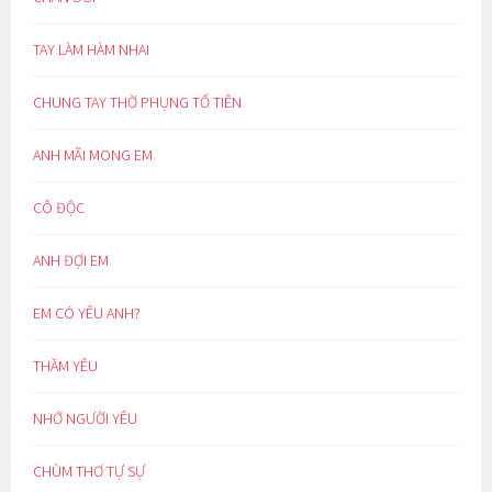
TAY LÀM HÀM NHAI
CHUNG TAY THỜ PHỤNG TỔ TIÊN
ANH MÃI MONG EM
CÔ ĐỘC
ANH ĐỢI EM
EM CÓ YÊU ANH?
THẦM YÊU
NHỚ NGƯỜI YÊU
CHÙM THƠ TỰ SỰ