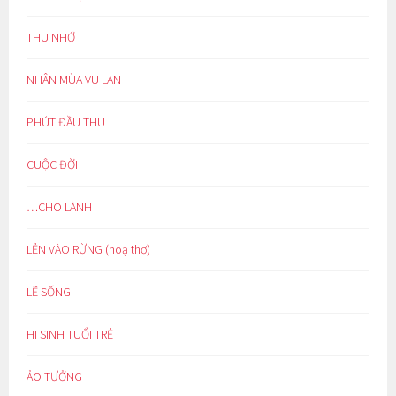
THU NHỚ
NHÂN MÙA VU LAN
PHÚT ĐẦU THU
CUỘC ĐỜI
…CHO LÀNH
LẺN VÀO RỪNG (hoạ thơ)
LẼ SỐNG
HI SINH TUỔI TRẺ
ẢO TƯỞNG