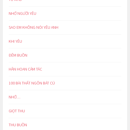
NHỚ NGƯỜI YÊU
SAO EM KHÔNG NÓI YÊU ANH
KHI YÊU
ĐÊM BUỒN
HÂN HOAN CẢM TÁC
100 BÀI THẤT NGÔN BÁT CÚ
NHỚ…
GIỌT THU
THU BUỒN