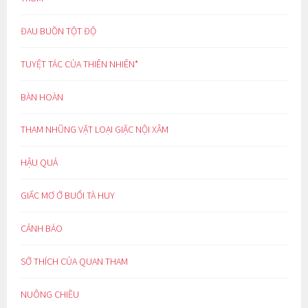
ĐAU BUỒN TỘT ĐỘ
TUYỆT TÁC CỦA THIÊN NHIÊN*
BÀN HOÀN
THAM NHŨNG VẶT LOẠI GIẶC NỘI XÂM
HẬU QUẢ
GIẤC MƠ Ở BUỔI TÀ HUY
CẢNH BÁO
SỞ THÍCH CỦA QUAN THAM
NUÔNG CHIỀU