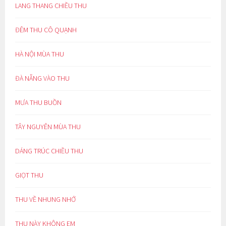
LANG THANG CHIỀU THU
ĐÊM THU CÔ QUẠNH
HÀ NỘI MÙA THU
ĐÀ NẴNG VÀO THU
MƯA THU BUỒN
TÂY NGUYÊN MÙA THU
DÁNG TRÚC CHIỀU THU
GIỌT THU
THU VỀ NHUNG NHỚ
THU NÀY KHÔNG EM