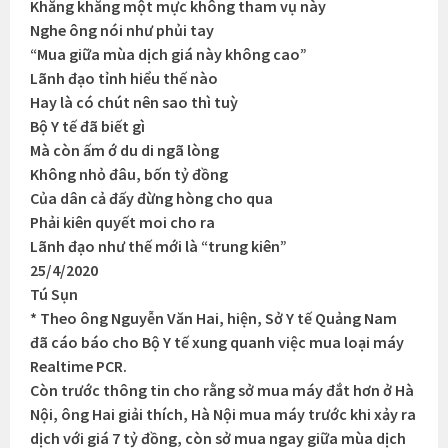
Khăng khăng một mực không tham vụ này
Nghe ông nói như phủi tay
“Mua giữa mùa dịch giá này không cao”
Lãnh đạo tỉnh hiểu thế nào
Hay là có chút nên sao thì tuỳ
Bộ Y tế đã biết gì
Mà còn ấm ớ du di ngã lòng
Không nhỏ đâu, bốn tỷ đồng
Của dân cả đấy đừng hòng cho qua
Phải kiên quyết moi cho ra
Lãnh đạo như thế mới là “trung kiên”
25/4/2020
Tú Sụn
* Theo ông Nguyễn Văn Hai, hiện, Sở Y tế Quảng Nam
đã cáo báo cho Bộ Y tế xung quanh việc mua loại máy
Realtime PCR.
Còn trước thông tin cho rằng sở mua máy đắt hơn ở Hà
Nội, ông Hai giải thích, Hà Nội mua máy trước khi xảy ra
dịch với giá 7 tỷ đồng, còn sở mua ngay giữa mùa dịch