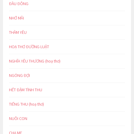
ĐẦU ĐÔNG
NHỚ MÃI
THẦM YÊU
HOẠ THƠ ĐƯỜNG LUẬT
NGHĨA YÊU THƯƠNG (hoạ thơ)
NGÓNG ĐỢI
HẾT ĐẬM TÌNH THU
TIẾNG THU (hoạ thơ)
NUÔI CON
CHA MẸ