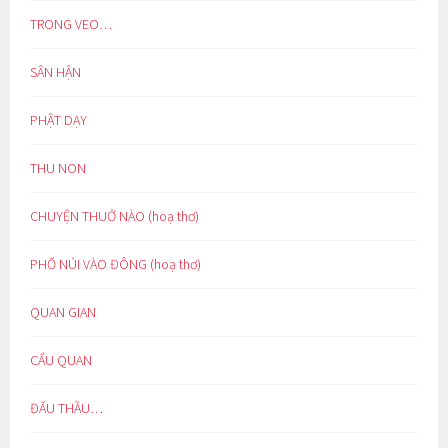
TRONG VEO…
SÂN HẬN
PHẬT DẠY
THU NON
CHUYỆN THUỞ NÀO (hoạ thơ)
PHỐ NÚI VÀO ĐÔNG (hoạ thơ)
QUAN GIAN
CẨU QUAN
ĐẤU THẦU…