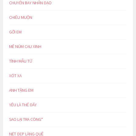
CHUYẾN BAY NHÂN ĐẠO
CHIỀU MUỘN
GỞI EM
MÊ NÚM CAU XINH
TÌNH MẪU TỬ
XÓT XA
ANH TẶNG EM
YÊU LÀ THẾ ĐẤY
SAO LẠI TRA CÒNG*
NÉT ĐẸP LÀNG QUÊ