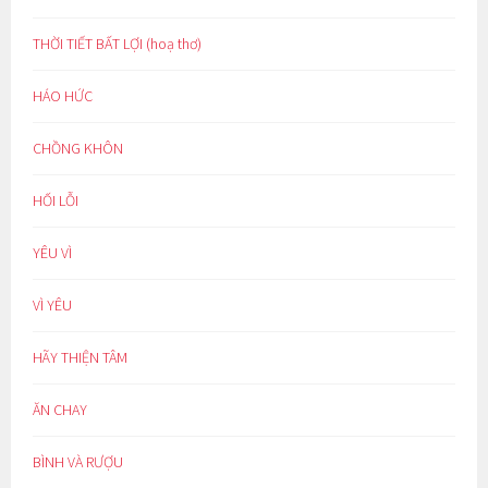
THỜI TIẾT BẤT LỢI (hoạ thơ)
HÁO HỨC
CHỒNG KHÔN
HỐI LỖI
YÊU VÌ
VÌ YÊU
HÃY THIỆN TÂM
ĂN CHAY
BÌNH VÀ RƯỢU