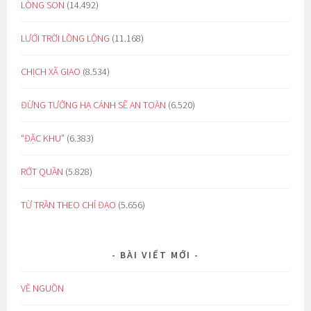
LÒNG SON
(14.492)
LƯỚI TRỜI LỒNG LỘNG
(11.168)
CHỊCH XÃ GIAO
(8.534)
ĐỪNG TƯỞNG HẠ CÁNH SẼ AN TOÀN
(6.520)
“ĐẶC KHU”
(6.383)
RỚT QUẦN
(5.828)
TỪ TRẦN THEO CHỈ ĐẠO
(5.656)
BÀI VIẾT MỚI
VỀ NGUỒN