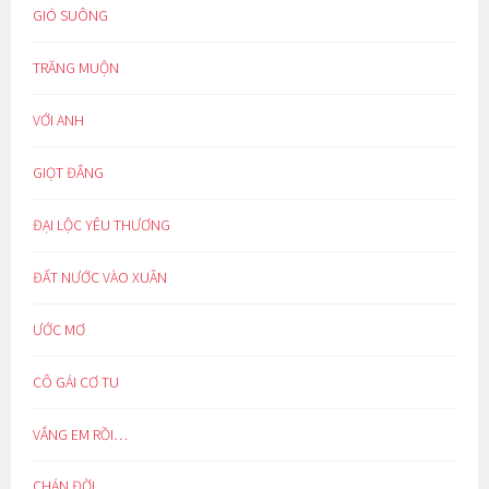
GIÓ SUÔNG
TRĂNG MUỘN
VỚI ANH
GIỌT ĐẮNG
ĐẠI LỘC YÊU THƯƠNG
ĐẤT NƯỚC VÀO XUÂN
ƯỚC MƠ
CÔ GÁI CƠ TU
VẮNG EM RỒI…
CHÁN ĐỜI