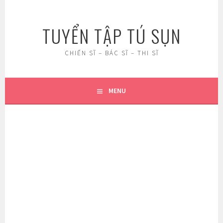
Skip
to
TUYỂN TẬP TÚ SỤN
content
CHIẾN SĨ – BÁC SĨ – THI SĨ
MENU