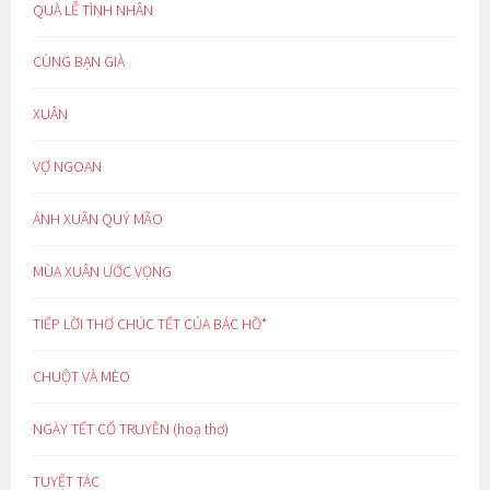
QUÀ LỄ TÌNH NHÂN
CÙNG BẠN GIÀ
XUÂN
VỢ NGOAN
ÁNH XUÂN QUÝ MÃO
MÙA XUÂN ƯỚC VỌNG
TIẾP LỜI THƠ CHÚC TẾT CỦA BÁC HỒ*
CHUỘT VÀ MÈO
NGÀY TẾT CỔ TRUYỀN (hoạ thơ)
TUYỆT TÁC