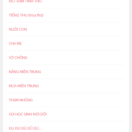
HẾT ĐẬM TÌNH THU
TIẾNG THU (hoạ thơ)
NUÔI CON
CHA MẸ
VỢ CHỒNG
NẮNG MIỀN TRUNG
MƯA MIỀN TRUNG
THAM NHŨNG
XÚI HỌC SINH NÓI DỐI
ĐU ĐÚ ĐÙ ĐŨ ĐỦ…