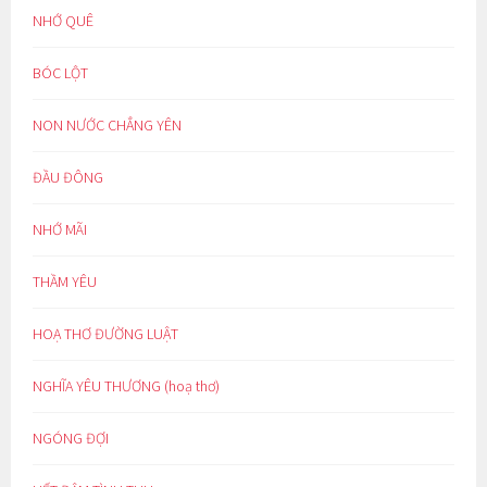
NHỚ QUÊ
BÓC LỘT
NON NƯỚC CHẲNG YÊN
ĐẦU ĐÔNG
NHỚ MÃI
THẦM YÊU
HOẠ THƠ ĐƯỜNG LUẬT
NGHĨA YÊU THƯƠNG (hoạ thơ)
NGÓNG ĐỢI