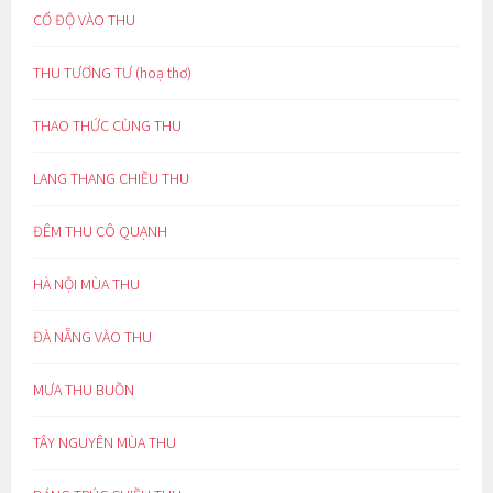
CỔ ĐỘ VÀO THU
THU TƯƠNG TƯ (hoạ thơ)
THAO THỨC CÙNG THU
LANG THANG CHIỀU THU
ĐÊM THU CÔ QUẠNH
HÀ NỘI MÙA THU
ĐÀ NẴNG VÀO THU
MƯA THU BUỒN
TÂY NGUYÊN MÙA THU