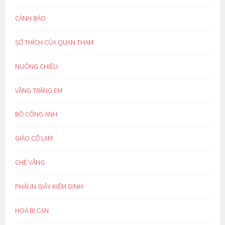
CẢNH BÁO
SỞ THÍCH CỦA QUAN THAM
NUÔNG CHIỀU
VẦNG TRĂNG EM
BỒ CÔNG ANH
GIẢO CỔ LAM
CHÈ VẰNG
PHẢI IN GIẤY KIỂM ĐỊNH
HOÁ BỊ CAN