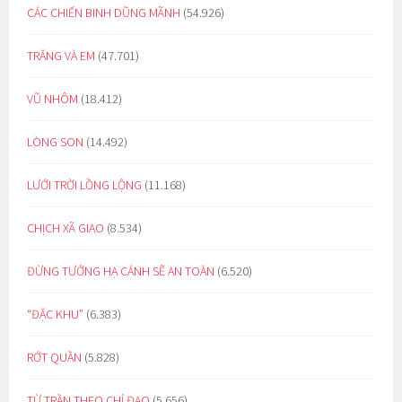
CÁC CHIẾN BINH DŨNG MÃNH
(54.926)
TRĂNG VÀ EM
(47.701)
VŨ NHÔM
(18.412)
LÒNG SON
(14.492)
LƯỚI TRỜI LỒNG LỘNG
(11.168)
CHỊCH XÃ GIAO
(8.534)
ĐỪNG TƯỞNG HẠ CÁNH SẼ AN TOÀN
(6.520)
“ĐẶC KHU”
(6.383)
RỚT QUẦN
(5.828)
TỪ TRẦN THEO CHỈ ĐẠO
(5.656)