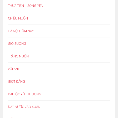
THỪA TIỀN – SỐNG YÊN
CHIỀU MUỘN
HÀ NỘI HÔM NAY
GIÓ SUÔNG
TRĂNG MUỘN
VỚI ANH
GIỌT ĐẮNG
ĐẠI LỘC YÊU THƯƠNG
ĐẤT NƯỚC VÀO XUÂN