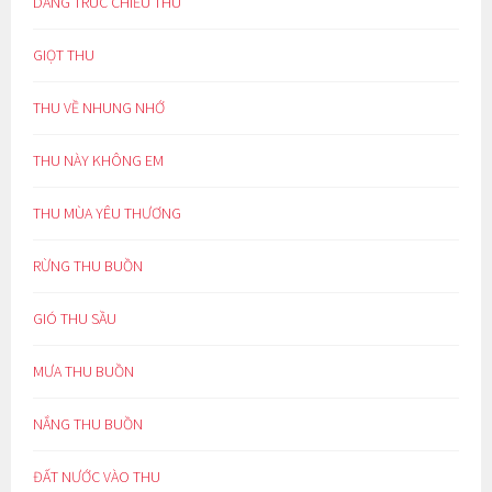
DÁNG TRÚC CHIỀU THU
GIỌT THU
THU VỀ NHUNG NHỚ
THU NÀY KHÔNG EM
THU MÙA YÊU THƯƠNG
RỪNG THU BUỒN
GIÓ THU SẦU
MƯA THU BUỒN
NẮNG THU BUỒN
ĐẤT NƯỚC VÀO THU