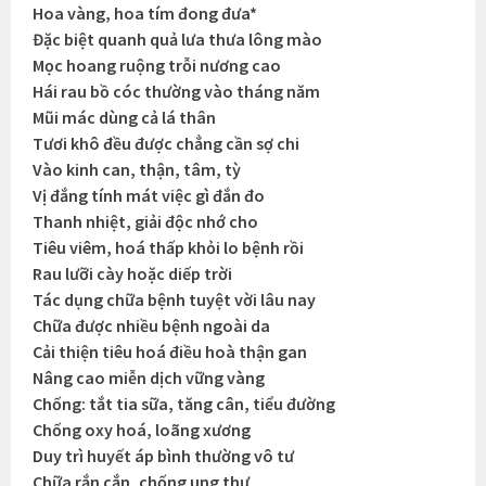
Hoa vàng, hoa tím đong đưa*
Đặc biệt quanh quả lưa thưa lông mào
Mọc hoang ruộng trỗi nương cao
Hái rau bồ cóc thường vào tháng năm
Mũi mác dùng cả lá thân
Tươi khô đều được chẳng cần sợ chi
Vào kinh can, thận, tâm, tỳ
Vị đắng tính mát việc gì đắn đo
Thanh nhiệt, giải độc nhớ cho
Tiêu viêm, hoá thấp khỏi lo bệnh rồi
Rau lưỡi cày hoặc diếp trời
Tác dụng chữa bệnh tuyệt vời lâu nay
Chữa được nhiều bệnh ngoài da
Cải thiện tiêu hoá điều hoà thận gan
Nâng cao miễn dịch vững vàng
Chống: tắt tia sữa, tăng cân, tiểu đường
Chống oxy hoá, loãng xương
Duy trì huyết áp bình thường vô tư
Chữa rắn cắn, chống ung thư