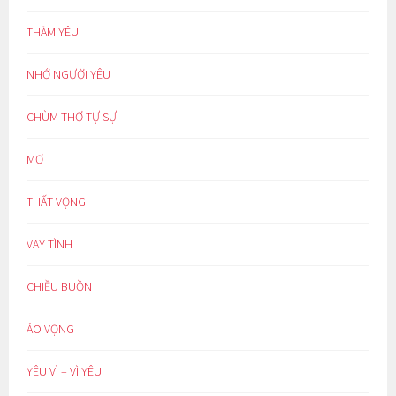
THẦM YÊU
NHỚ NGƯỜI YÊU
CHÙM THƠ TỰ SỰ
MƠ
THẤT VỌNG
VAY TÌNH
CHIỀU BUỒN
ẢO VỌNG
YÊU VÌ – VÌ YÊU