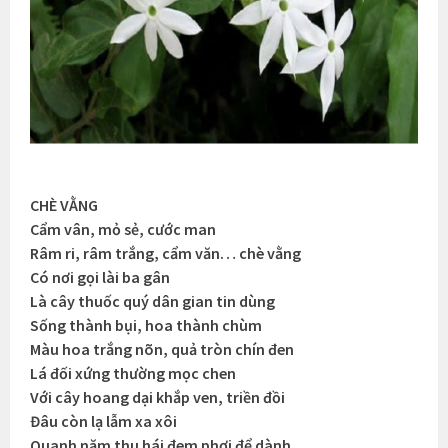
CHÈ VẰNG
Cẩm vân, mỏ sẻ, cước man
Râm ri, râm trắng, cẩm văn… chè vằng
Có nơi gọi lài ba gân
Là cây thuốc quý dân gian tin dùng
Sống thành bụi, hoa thành chùm
Màu hoa trắng nõn, quả tròn chín đen
Lá đối xứng thường mọc chen
Với cây hoang dại khắp ven, triền đồi
Đâu còn lạ lẫm xa xôi
Quanh năm thu hái đem phơi để dành