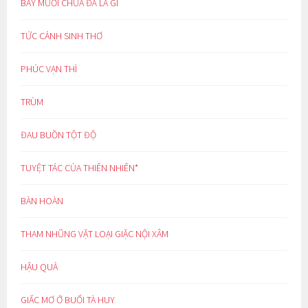
BẢY MƯƠI CHƯA ĐÃ LÀ GÌ
TỨC CẢNH SINH THƠ
PHÚC VẠN THÌ
TRÙM
ĐAU BUỒN TỘT ĐỘ
TUYỆT TÁC CỦA THIÊN NHIÊN*
BÀN HOÀN
THAM NHŨNG VẶT LOẠI GIẶC NỘI XÂM
HẬU QUẢ
GIẤC MƠ Ở BUỔI TÀ HUY