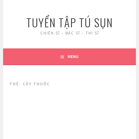
Skip
to
TUYỂN TẬP TÚ SỤN
content
CHIẾN SĨ – BÁC SĨ – THI SĨ
MENU
THẺ:
CÂY THUỐC