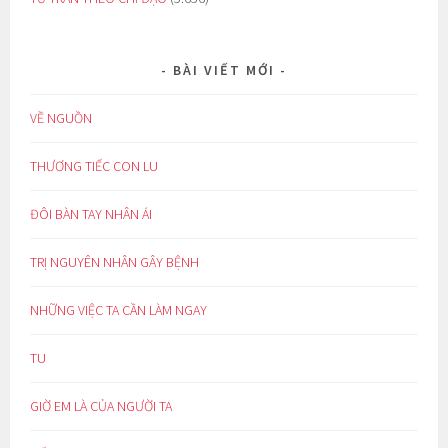
BÀI VIẾT MỚI
VỀ NGUỒN
THƯƠNG TIẾC CON LU
ĐÔI BÀN TAY NHÂN ÁI
TRỊ NGUYÊN NHÂN GÂY BỆNH
NHỮNG VIỆC TA CẦN LÀM NGAY
TU
GIỜ EM LÀ CỦA NGƯỜI TA