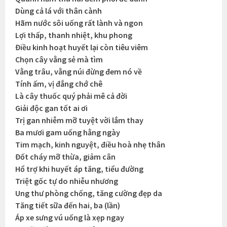
Dùng cả lá với thân cành
Hãm nước sôi uống rất lành và ngon
Lợi thấp, thanh nhiệt, khu phong
Điều kinh hoạt huyết lại còn tiêu viêm
Chọn cây vằng sẻ mà tìm
Vằng trâu, vằng núi đừng đem nó về
Tính ấm, vị đắng chớ chê
Là cây thuốc quý phải mê cả đời
Giải độc gan tốt ai ơi
Trị gan nhiễm mỡ tuyệt vời lắm thay
Ba mươi gam uống hằng ngày
Tim mạch, kinh nguyệt, điều hoà nhẹ thân
Đốt cháy mỡ thừa, giảm cân
Hổ trợ khi huyết áp tăng, tiểu đường
Triệt gốc tự do nhiễu nhương
Ung thư phòng chống, tăng cường đẹp da
Tăng tiết sữa đến hai, ba (lần)
Áp xe sưng vú uống là xẹp ngay