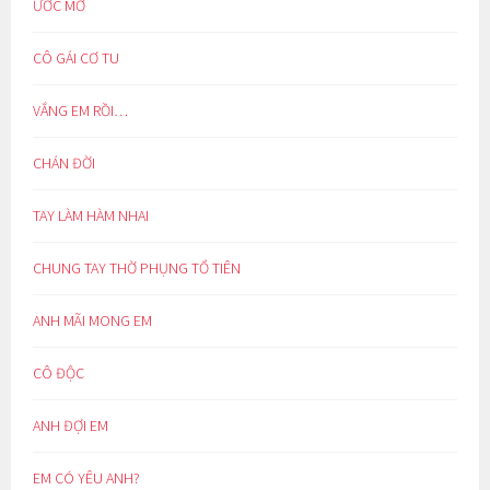
ƯỚC MƠ
CÔ GÁI CƠ TU
VẮNG EM RỒI…
CHÁN ĐỜI
TAY LÀM HÀM NHAI
CHUNG TAY THỜ PHỤNG TỔ TIÊN
ANH MÃI MONG EM
CÔ ĐỘC
ANH ĐỢI EM
EM CÓ YÊU ANH?