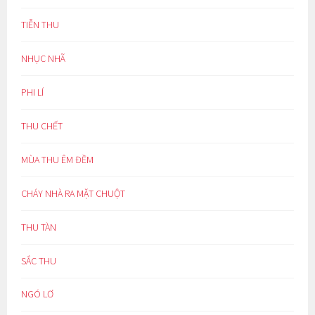
TIỄN THU
NHỤC NHÃ
PHI LÍ
THU CHẾT
MÙA THU ÊM ĐỀM
CHÁY NHÀ RA MẶT CHUỘT
THU TÀN
SẮC THU
NGÓ LƠ