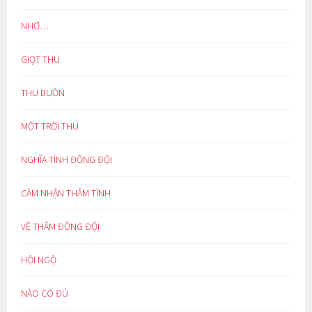
NHỚ…
GIỌT THU
THU BUỒN
MỘT TRỜI THU
NGHĨA TÌNH ĐỒNG ĐỘI
CẢM NHẬN THÂM TÌNH
VỀ THĂM ĐỒNG ĐỘI
HỘI NGỘ
NÀO CÓ ĐỦ