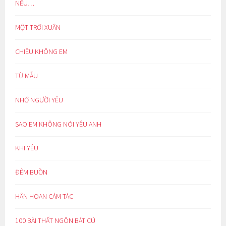
NẾU…
MỘT TRỜI XUÂN
CHIỀU KHÔNG EM
TỪ MẪU
NHỚ NGƯỜI YÊU
SAO EM KHÔNG NÓI YÊU ANH
KHI YÊU
ĐÊM BUỒN
HÂN HOAN CẢM TÁC
100 BÀI THẤT NGÔN BÁT CÚ