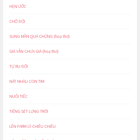
HẸN ƯỚC
CHỜ ĐỢI
SUNG MÃN QUÁ CHỪNG (hoạ thơ)
GIÀ VẪN CHƯA GIÀ (hoạ thơ)
TỰ RU ĐỜI
NÁT NHÀU CON TIM
NUỐI TIẾC
TIẾNG SÉT LƯNG TRỜI
LÊN FARM LÝ CHIỀU CHIỀU