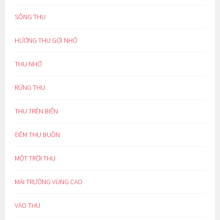
SÔNG THU
HƯƠNG THU GỢI NHỚ
THU NHỚ
RỪNG THU
THU TRÊN BIỂN
ĐÊM THU BUỒN
MỘT TRỜI THU
MÁI TRƯỜNG VÙNG CAO
VÀO THU