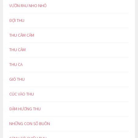
VƯỜN RAU NHO NHỎ
ĐỢI THU
THU CĂM CĂM
THU CẢM
THU CA
GIÓ THU
CÚC VÀO THU
ĐẬM HƯƠNG THU
NHỮNG CON SỐ BUỒN