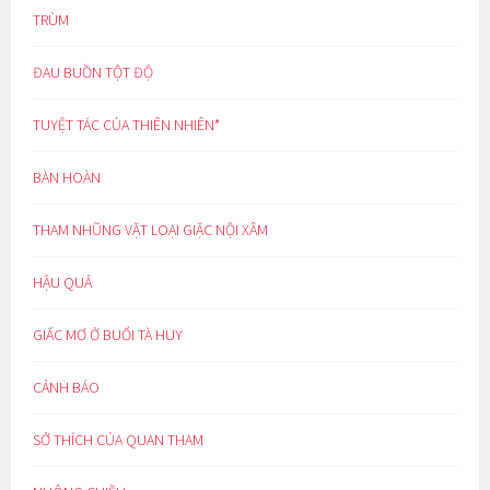
TRÙM
ĐAU BUỒN TỘT ĐỘ
TUYỆT TÁC CỦA THIÊN NHIÊN*
BÀN HOÀN
THAM NHŨNG VẶT LOẠI GIẶC NỘI XÂM
HẬU QUẢ
GIẤC MƠ Ở BUỔI TÀ HUY
CẢNH BÁO
SỞ THÍCH CỦA QUAN THAM