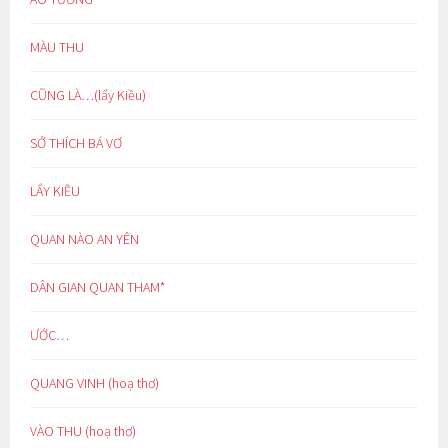
MÀU THU
CŨNG LÀ…(lẩy Kiều)
SỞ THÍCH BÁ VƠ
LẨY KIỀU
QUAN NÀO AN YÊN
DÂN GIAN QUAN THAM*
ƯỚC…
QUANG VINH (hoạ thơ)
VÀO THU (hoạ thơ)