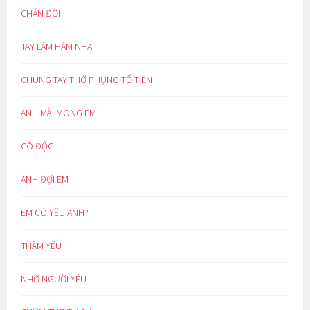
CHÁN ĐỜI
TAY LÀM HÀM NHAI
CHUNG TAY THỜ PHỤNG TỔ TIÊN
ANH MÃI MONG EM
CÔ ĐỘC
ANH ĐỢI EM
EM CÓ YÊU ANH?
THẦM YÊU
NHỚ NGƯỜI YÊU