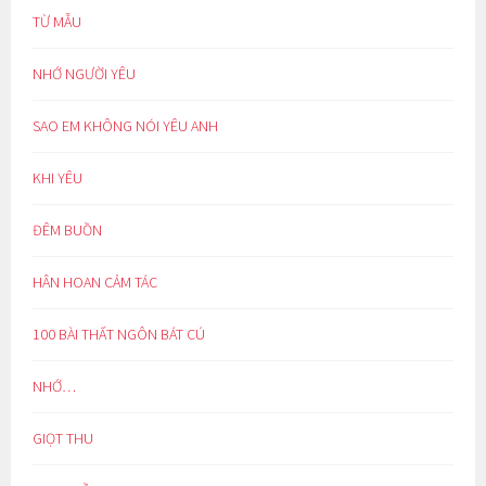
TỪ MẪU
NHỚ NGƯỜI YÊU
SAO EM KHÔNG NÓI YÊU ANH
KHI YÊU
ĐÊM BUỒN
HÂN HOAN CẢM TÁC
100 BÀI THẤT NGÔN BÁT CÚ
NHỚ…
GIỌT THU