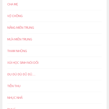
CHA MẸ
VỢ CHỒNG
NẮNG MIỀN TRUNG
MƯA MIỀN TRUNG
THAM NHŨNG
XÚI HỌC SINH NÓI DỐI
ĐU ĐÚ ĐÙ ĐŨ ĐỦ…
TIỄN THU
NHỤC NHÃ