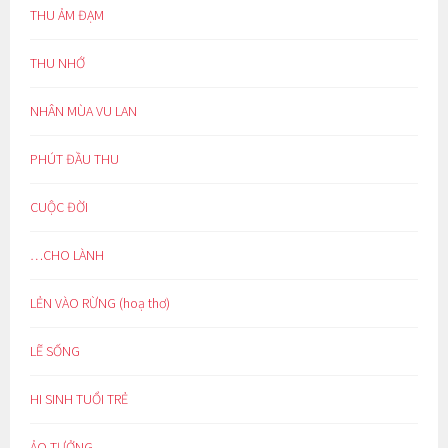
THU ẢM ĐẠM
THU NHỚ
NHÂN MÙA VU LAN
PHÚT ĐẦU THU
CUỘC ĐỜI
…CHO LÀNH
LẺN VÀO RỪNG (hoạ thơ)
LẼ SỐNG
HI SINH TUỔI TRẺ
ẢO TƯỞNG