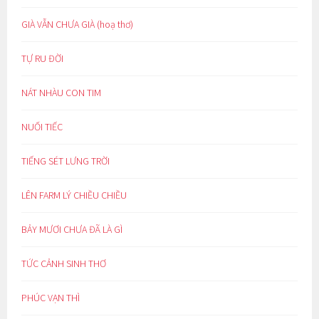
GIÀ VẪN CHƯA GIÀ (hoạ thơ)
TỰ RU ĐỜI
NÁT NHÀU CON TIM
NUỐI TIẾC
TIẾNG SÉT LƯNG TRỜI
LÊN FARM LÝ CHIỀU CHIỀU
BẢY MƯƠI CHƯA ĐÃ LÀ GÌ
TỨC CẢNH SINH THƠ
PHÚC VẠN THÌ