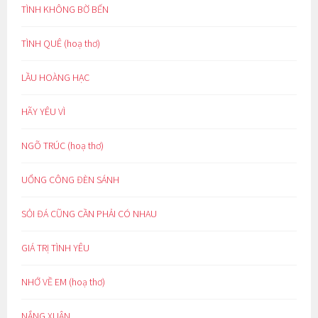
TÌNH KHÔNG BỜ BẾN
TÌNH QUÊ (hoạ thơ)
LẦU HOÀNG HẠC
HÃY YÊU VÌ
NGÕ TRÚC (hoạ thơ)
UỔNG CÔNG ĐÈN SÁNH
SỎI ĐÁ CŨNG CẦN PHẢI CÓ NHAU
GIÁ TRỊ TÌNH YÊU
NHỚ VỀ EM (hoạ thơ)
NẮNG XUÂN