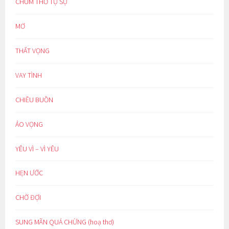
CHÙM THƠ TỰ SỰ
MƠ
THẤT VỌNG
VAY TÌNH
CHIỀU BUỒN
ẢO VỌNG
YÊU VÌ – VÌ YÊU
HẸN ƯỚC
CHỜ ĐỢI
SUNG MÃN QUÁ CHỪNG (hoạ thơ)