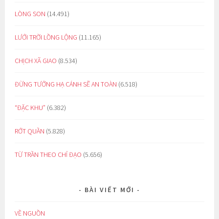
LÒNG SON
(14.491)
LƯỚI TRỜI LỒNG LỘNG
(11.165)
CHỊCH XÃ GIAO
(8.534)
ĐỪNG TƯỞNG HẠ CÁNH SẼ AN TOÀN
(6.518)
“ĐẶC KHU”
(6.382)
RỚT QUẦN
(5.828)
TỪ TRẦN THEO CHỈ ĐẠO
(5.656)
BÀI VIẾT MỚI
VỀ NGUỒN