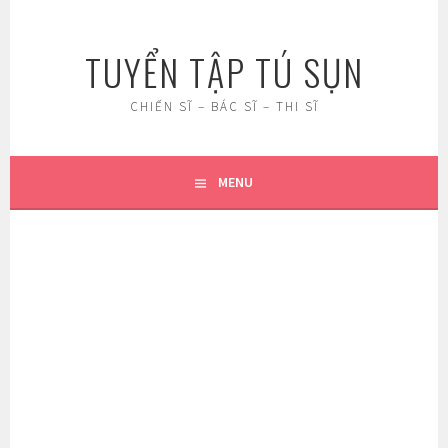
Skip
to
TUYỂN TẬP TÚ SỤN
content
CHIẾN SĨ – BÁC SĨ – THI SĨ
MENU