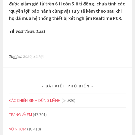
được giảm giá từ trên 6 tỉ còn 5,8 tỉ đồng, chưa tính các
‘quyền lợi’ bảo hành cùng vật tư y tế kèm theo sau khi
họ đã mua hệ thống thiết bị xét nghiệm Realtime PCR.
Post Views:
1.581
Tagged:
2020
,
xã hội
BÀI VIẾT PHỔ BIẾN
CÁC CHIẾN BINH DŨNG MÃNH
(54.926)
TRĂNG VÀ EM
(47.701)
VŨ NHÔM
(18.410)