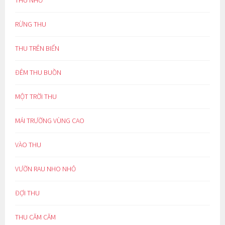
THU NHỚ
RỪNG THU
THU TRÊN BIỂN
ĐÊM THU BUỒN
MỘT TRỜI THU
MÁI TRƯỜNG VÙNG CAO
VÀO THU
VƯỜN RAU NHO NHỎ
ĐỢI THU
THU CĂM CĂM