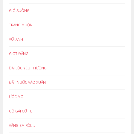
GIÓ SUÔNG
TRĂNG MUỘN
VỚI ANH
GIỌT ĐẮNG
ĐẠI LỘC YÊU THƯƠNG
ĐẤT NƯỚC VÀO XUÂN
ƯỚC MƠ
CÔ GÁI CƠ TU
VẮNG EM RỒI…