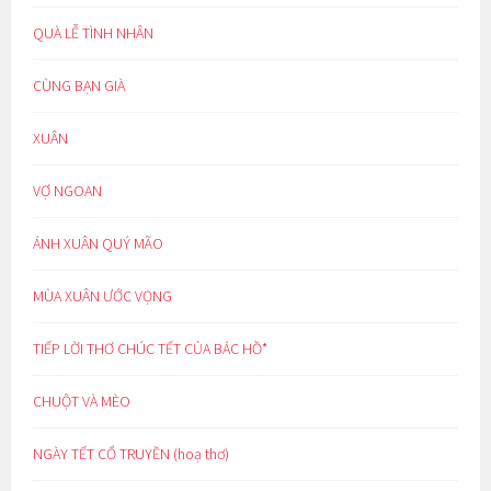
QUÀ LỄ TÌNH NHÂN
CÙNG BẠN GIÀ
XUÂN
VỢ NGOAN
ÁNH XUÂN QUÝ MÃO
MÙA XUÂN ƯỚC VỌNG
TIẾP LỜI THƠ CHÚC TẾT CỦA BÁC HỒ*
CHUỘT VÀ MÈO
NGÀY TẾT CỔ TRUYỀN (hoạ thơ)