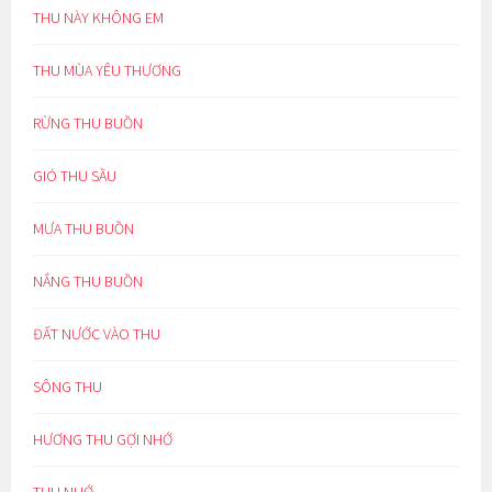
THU NÀY KHÔNG EM
THU MÙA YÊU THƯƠNG
RỪNG THU BUỒN
GIÓ THU SẦU
MƯA THU BUỒN
NẮNG THU BUỒN
ĐẤT NƯỚC VÀO THU
SÔNG THU
HƯƠNG THU GỢI NHỚ