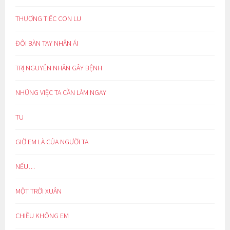
THƯƠNG TIẾC CON LU
ĐÔI BÀN TAY NHÂN ÁI
TRỊ NGUYÊN NHÂN GÂY BỆNH
NHỮNG VIỆC TA CẦN LÀM NGAY
TU
GIỜ EM LÀ CỦA NGƯỜI TA
NẾU…
MỘT TRỜI XUÂN
CHIỀU KHÔNG EM