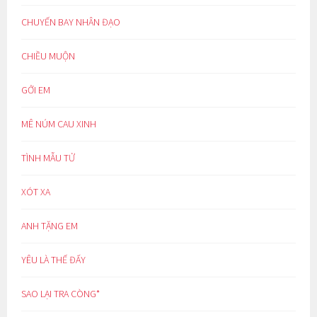
CHUYẾN BAY NHÂN ĐẠO
CHIỀU MUỘN
GỞI EM
MÊ NÚM CAU XINH
TÌNH MẪU TỬ
XÓT XA
ANH TẶNG EM
YÊU LÀ THẾ ĐẤY
SAO LẠI TRA CÒNG*