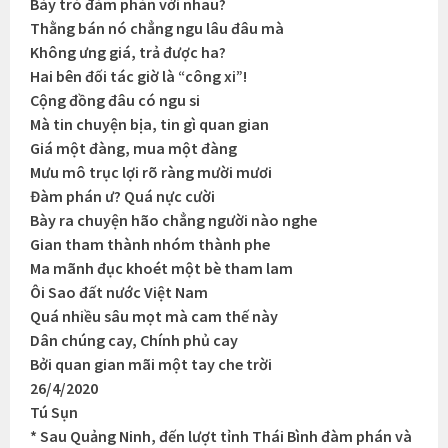
Bày trò đàm phán với nhau?
Thằng bán nó chẳng ngu lâu đâu mà
Không ưng giá, trả được ha?
Hai bên đối tác giờ là “công xi”!
Cộng đồng đâu có ngu si
Mà tin chuyện bịa, tin gì quan gian
Giá một đàng, mua một đàng
Mưu mô trục lợi rõ ràng mười mươi
Đàm phán ư? Quá nực cười
Bày ra chuyện hão chẳng người nào nghe
Gian tham thành nhóm thành phe
Ma mãnh đục khoét một bè tham lam
Ôi Sao đất nước Việt Nam
Quá nhiều sâu mọt mà cam thế này
Dân chúng cay, Chính phủ cay
Bởi quan gian mãi một tay che trời
26/4/2020
Tú Sụn
* Sau Quảng Ninh, đến lượt tỉnh Thái Bình đàm phán và