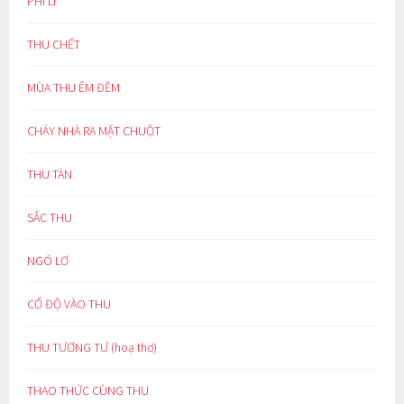
PHI LÍ
THU CHẾT
MÙA THU ÊM ĐỀM
CHÁY NHÀ RA MẶT CHUỘT
THU TÀN
SẮC THU
NGÓ LƠ
CỔ ĐỘ VÀO THU
THU TƯƠNG TƯ (hoạ thơ)
THAO THỨC CÙNG THU