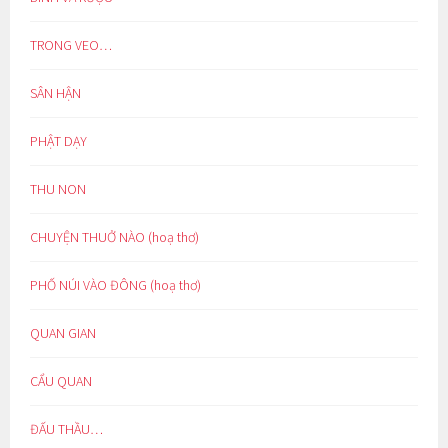
TRONG VEO…
SÂN HẬN
PHẬT DẠY
THU NON
CHUYỆN THUỞ NÀO (hoạ thơ)
PHỐ NÚI VÀO ĐÔNG (hoạ thơ)
QUAN GIAN
CẨU QUAN
ĐẤU THẦU…