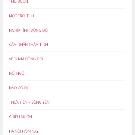
THU BUỒN
MỘT TRỜI THU
NGHĨA TÌNH ĐỒNG ĐỘI
CẢM NHẬN THÂM TÌNH
VỀ THĂM ĐỒNG ĐỘI
HỘI NGỘ
NÀO CÓ ĐỦ
THỪA TIỀN – SỐNG YÊN
CHIỀU MUỘN
HÀ NỘI HÔM NAY