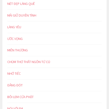
NÉT ĐẸP LÀNG QUÊ
MÃI GIỮ DUYÊN TÌNH
LÀNG YÊU
ƯỚC VỌNG
MIỀN THƯƠNG
CHÙM THƠ THẤT NGÔN TỨ CÚ
NHỚ TIẾC
ĐẮNG ĐÓT
BÔI LEM CỬA PHẬT
NÓI VỚI EM