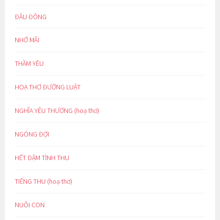
ĐẦU ĐÔNG
NHỚ MÃI
THẦM YÊU
HOẠ THƠ ĐƯỜNG LUẬT
NGHĨA YÊU THƯƠNG (hoạ thơ)
NGÓNG ĐỢI
HẾT ĐẬM TÌNH THU
TIẾNG THU (hoạ thơ)
NUÔI CON