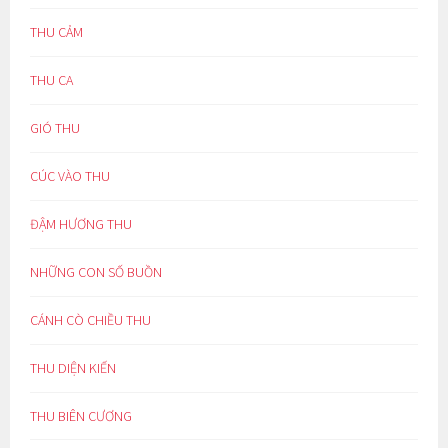
THU CẢM
THU CA
GIÓ THU
CÚC VÀO THU
ĐẬM HƯƠNG THU
NHỮNG CON SỐ BUỒN
CÁNH CÒ CHIỀU THU
THU DIỆN KIẾN
THU BIÊN CƯƠNG