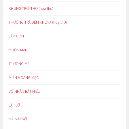
KHUNG TRỜI THƠ (hoạ thơ)
THƯỞNG TRÀ ĐÊM KHUYA (hoạ thơ)
LÀM CON
MUỘN MẰN
THƯƠNG MẸ
MIỀN HOANG MẠC
VÔ NHÂN BẤT HIẾU
LẬP LỜ
MÃI VẬT VỜ