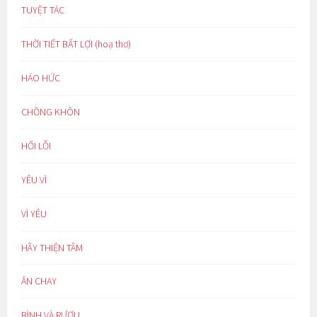
TUYỆT TÁC
THỜI TIẾT BẤT LỢI (hoạ thơ)
HÁO HỨC
CHỒNG KHÔN
HỐI LỖI
YÊU VÌ
VÌ YÊU
HÃY THIỆN TÂM
ĂN CHAY
BÌNH VÀ RƯỢU