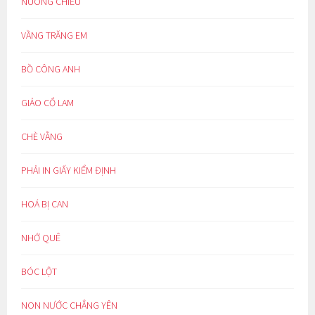
NUÔNG CHIỀU
VẦNG TRĂNG EM
BỒ CÔNG ANH
GIẢO CỔ LAM
CHÈ VẰNG
PHẢI IN GIẤY KIỂM ĐỊNH
HOÁ BỊ CAN
NHỚ QUÊ
BÓC LỘT
NON NƯỚC CHẲNG YÊN