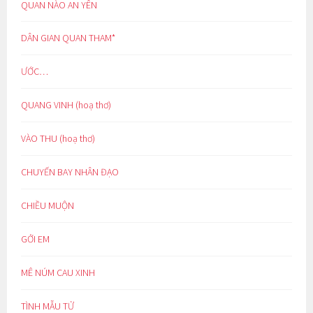
QUAN NÀO AN YÊN
DÂN GIAN QUAN THAM*
ƯỚC…
QUANG VINH (hoạ thơ)
VÀO THU (hoạ thơ)
CHUYẾN BAY NHÂN ĐẠO
CHIỀU MUỘN
GỞI EM
MÊ NÚM CAU XINH
TÌNH MẪU TỬ