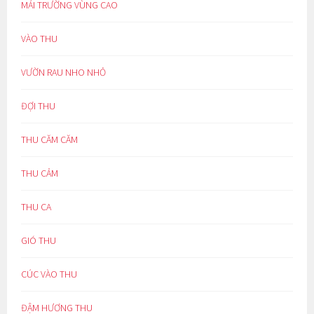
MÁI TRƯỜNG VÙNG CAO
VÀO THU
VƯỜN RAU NHO NHỎ
ĐỢI THU
THU CĂM CĂM
THU CẢM
THU CA
GIÓ THU
CÚC VÀO THU
ĐẬM HƯƠNG THU