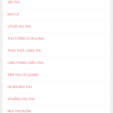
SẮC THU
NGÓ LƠ
CỔ ĐỘ VÀO THU
THU TƯƠNG TƯ (hoạ thơ)
THAO THỨC CÙNG THU
LANG THANG CHIỀU THU
ĐÊM THU CÔ QUẠNH
HÀ NỘI MÙA THU
ĐÀ NẴNG VÀO THU
MƯA THU BUỒN