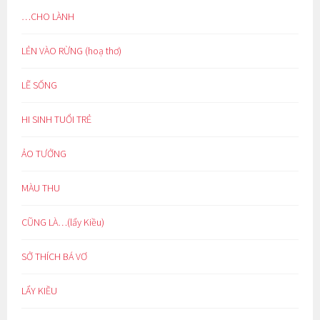
…CHO LÀNH
LẺN VÀO RỪNG (hoạ thơ)
LẼ SỐNG
HI SINH TUỔI TRẺ
ẢO TƯỞNG
MÀU THU
CŨNG LÀ…(lẩy Kiều)
SỞ THÍCH BÁ VƠ
LẨY KIỀU