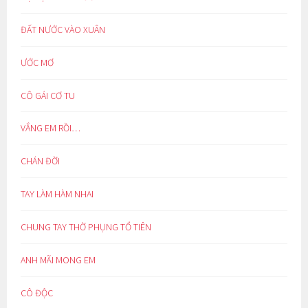
ĐẤT NƯỚC VÀO XUÂN
ƯỚC MƠ
CÔ GÁI CƠ TU
VẮNG EM RỒI…
CHÁN ĐỜI
TAY LÀM HÀM NHAI
CHUNG TAY THỜ PHỤNG TỔ TIÊN
ANH MÃI MONG EM
CÔ ĐỘC