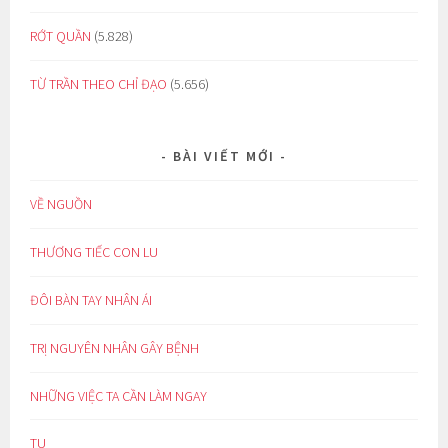
RỚT QUẦN
(5.828)
TỪ TRẦN THEO CHỈ ĐẠO
(5.656)
BÀI VIẾT MỚI
VỀ NGUỒN
THƯƠNG TIẾC CON LU
ĐÔI BÀN TAY NHÂN ÁI
TRỊ NGUYÊN NHÂN GÂY BỆNH
NHỮNG VIỆC TA CẦN LÀM NGAY
TU