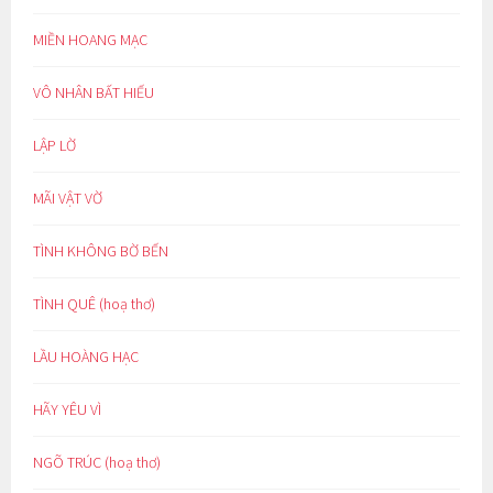
MIỀN HOANG MẠC
VÔ NHÂN BẤT HIẾU
LẬP LỜ
MÃI VẬT VỜ
TÌNH KHÔNG BỜ BẾN
TÌNH QUÊ (hoạ thơ)
LẦU HOÀNG HẠC
HÃY YÊU VÌ
NGÕ TRÚC (hoạ thơ)