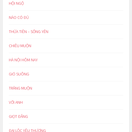
HỘI NGỘ
NÀO CÓ ĐỦ
THỪA TIỀN – SỐNG YÊN
CHIỀU MUỘN
HÀ NỘI HÔM NAY
GIÓ SUÔNG
TRĂNG MUỘN
VỚI ANH
GIỌT ĐẮNG
ĐẠI LỘC YÊU THƯƠNG