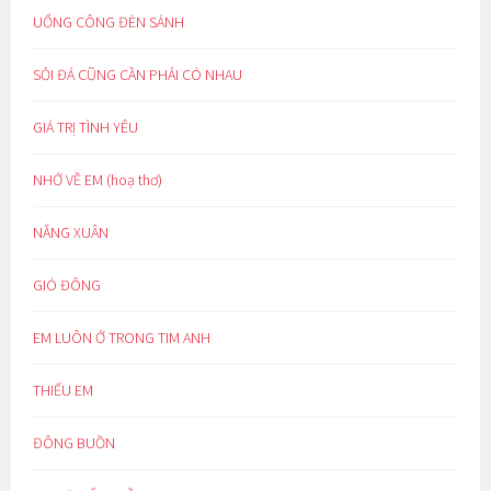
UỔNG CÔNG ĐÈN SÁNH
SỎI ĐÁ CŨNG CẦN PHẢI CÓ NHAU
GIÁ TRỊ TÌNH YÊU
NHỚ VỀ EM (hoạ thơ)
NẮNG XUÂN
GIÓ ĐÔNG
EM LUÔN Ở TRONG TIM ANH
THIẾU EM
ĐÔNG BUỒN