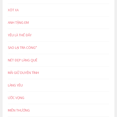
XÓT XA
ANH TẶNG EM
YÊU LÀ THẾ ĐẤY
SAO LẠI TRA CÒNG*
NÉT ĐẸP LÀNG QUÊ
MÃI GIỮ DUYÊN TÌNH
LÀNG YÊU
ƯỚC VỌNG
MIỀN THƯƠNG