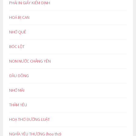
PHẢI IN GIẤY KIỂM ĐỊNH
HOÁ BỊ CAN
NHỚ QUÊ
BÓC LỘT
NON NƯỚC CHẲNG YÊN
ĐẦU ĐÔNG
NHỚ MÃI
THẦM YÊU
HOẠ THƠ ĐƯỜNG LUẬT
NGHĨA YÊU THƯƠNG (hoạ thơ)