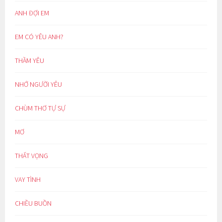
ANH ĐỢI EM
EM CÓ YÊU ANH?
THẦM YÊU
NHỚ NGƯỜI YÊU
CHÙM THƠ TỰ SỰ
MƠ
THẤT VỌNG
VAY TÌNH
CHIỀU BUỒN