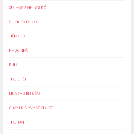
XÚI HỌC SINH NÓI DỐI
ĐU ĐÚ ĐÙ ĐŨ ĐỦ…
TIỄN THU
NHỤC NHÃ
PHI LÍ
THU CHẾT
MÙA THU ÊM ĐỀM
CHÁY NHÀ RA MẶT CHUỘT
THU TÀN