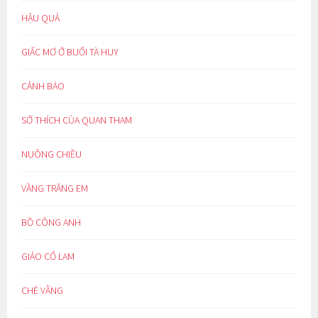
HẬU QUẢ
GIẤC MƠ Ở BUỔI TÀ HUY
CẢNH BÁO
SỞ THÍCH CỦA QUAN THAM
NUÔNG CHIỀU
VẦNG TRĂNG EM
BỒ CÔNG ANH
GIẢO CỔ LAM
CHÈ VẰNG