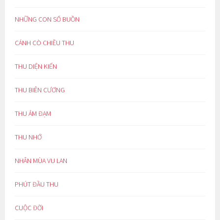
NHỮNG CON SỐ BUỒN
CÁNH CÒ CHIỀU THU
THU DIỆN KIẾN
THU BIÊN CƯƠNG
THU ẢM ĐẠM
THU NHỚ
NHÂN MÙA VU LAN
PHÚT ĐẦU THU
CUỘC ĐỜI