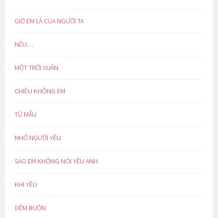
GIỜ EM LÀ CỦA NGƯỜI TA
NẾU…
MỘT TRỜI XUÂN
CHIỀU KHÔNG EM
TỪ MẪU
NHỚ NGƯỜI YÊU
SAO EM KHÔNG NÓI YÊU ANH
KHI YÊU
ĐÊM BUỒN