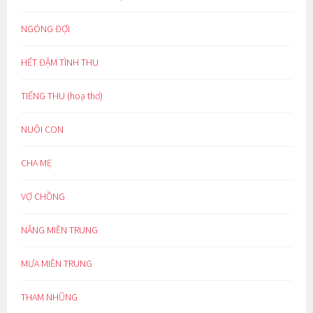
NGÓNG ĐỢI
HẾT ĐẬM TÌNH THU
TIẾNG THU (hoạ thơ)
NUÔI CON
CHA MẸ
VỢ CHỒNG
NẮNG MIỀN TRUNG
MƯA MIỀN TRUNG
THAM NHŨNG