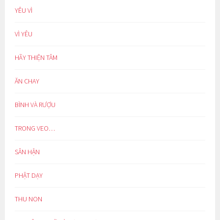
YÊU VÌ
VÌ YÊU
HÃY THIỆN TÂM
ĂN CHAY
BÌNH VÀ RƯỢU
TRONG VEO…
SÂN HẬN
PHẬT DẠY
THU NON