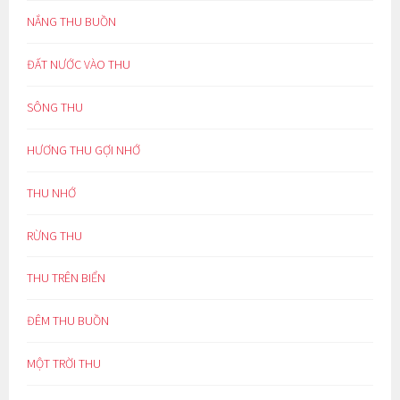
NẮNG THU BUỒN
ĐẤT NƯỚC VÀO THU
SÔNG THU
HƯƠNG THU GỢI NHỚ
THU NHỚ
RỪNG THU
THU TRÊN BIỂN
ĐÊM THU BUỒN
MỘT TRỜI THU