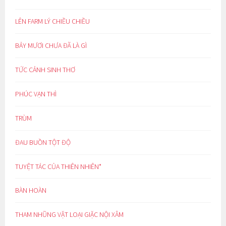
LÊN FARM LÝ CHIỀU CHIỀU
BẢY MƯƠI CHƯA ĐÃ LÀ GÌ
TỨC CẢNH SINH THƠ
PHÚC VẠN THÌ
TRÙM
ĐAU BUỒN TỘT ĐỘ
TUYỆT TÁC CỦA THIÊN NHIÊN*
BÀN HOÀN
THAM NHŨNG VẶT LOẠI GIẶC NỘI XÂM