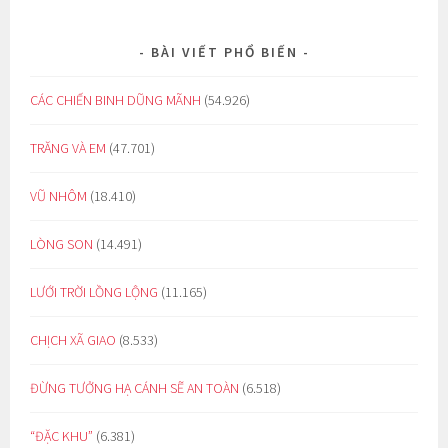
BÀI VIẾT PHỔ BIẾN
CÁC CHIẾN BINH DŨNG MÃNH
(54.926)
TRĂNG VÀ EM
(47.701)
VŨ NHÔM
(18.410)
LÒNG SON
(14.491)
LƯỚI TRỜI LỒNG LỘNG
(11.165)
CHỊCH XÃ GIAO
(8.533)
ĐỪNG TƯỞNG HẠ CÁNH SẼ AN TOÀN
(6.518)
“ĐẶC KHU”
(6.381)