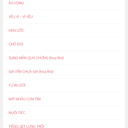
ẢO VỌNG
YÊU VÌ – VÌ YÊU
HẸN ƯỚC
CHỜ ĐỢI
SUNG MÃN QUÁ CHỪNG (hoạ thơ)
GIÀ VẪN CHƯA GIÀ (hoạ thơ)
TỰ RU ĐỜI
NÁT NHÀU CON TIM
NUỐI TIẾC
TIẾNG SÉT LƯNG TRỜI