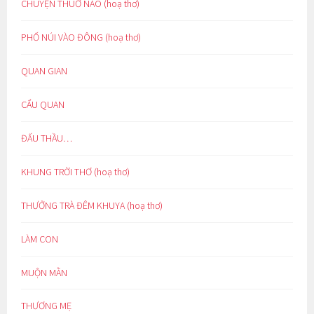
CHUYỆN THUỞ NÀO (hoạ thơ)
PHỐ NÚI VÀO ĐÔNG (hoạ thơ)
QUAN GIAN
CẨU QUAN
ĐẤU THẦU…
KHUNG TRỜI THƠ (hoạ thơ)
THƯỞNG TRÀ ĐÊM KHUYA (hoạ thơ)
LÀM CON
MUỘN MẰN
THƯƠNG MẸ