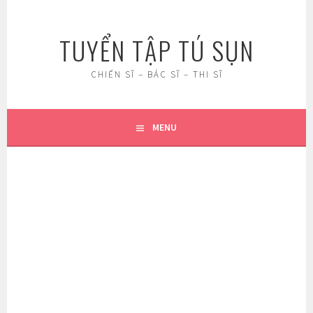
Skip
to
TUYỂN TẬP TÚ SỤN
content
CHIẾN SĨ – BÁC SĨ – THI SĨ
MENU