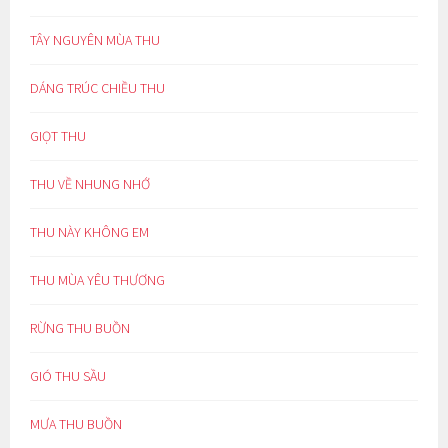
TÂY NGUYÊN MÙA THU
DÁNG TRÚC CHIỀU THU
GIỌT THU
THU VỀ NHUNG NHỚ
THU NÀY KHÔNG EM
THU MÙA YÊU THƯƠNG
RỪNG THU BUỒN
GIÓ THU SẦU
MƯA THU BUỒN