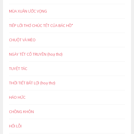
MÙA XUÂN ƯỚC VỌNG
TIẾP LỜI THƠ CHÚC TẾT CỦA BÁC HỒ*
CHUỘT VÀ MÈO
NGÀY TẾT CỔ TRUYỀN (hoạ thơ)
TUYỆT TÁC
THỜI TIẾT BẤT LỢI (hoạ thơ)
HÁO HỨC
CHỒNG KHÔN
HỐI LỖI