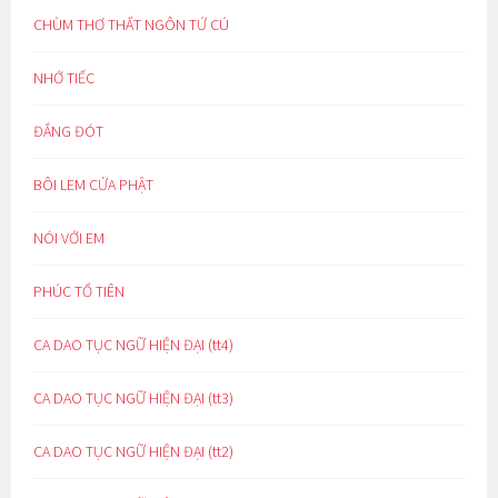
CHÙM THƠ THẤT NGÔN TỨ CÚ
NHỚ TIẾC
ĐẮNG ĐÓT
BÔI LEM CỬA PHẬT
NÓI VỚI EM
PHÚC TỔ TIÊN
CA DAO TỤC NGỮ HIỆN ĐẠI (tt4)
CA DAO TỤC NGỮ HIỆN ĐẠI (tt3)
CA DAO TỤC NGỮ HIỆN ĐẠI (tt2)