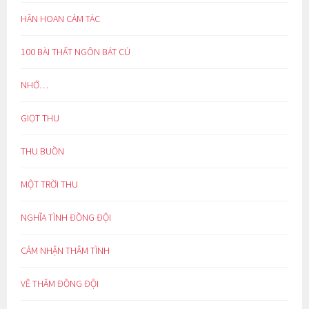
HÂN HOAN CẢM TÁC
100 BÀI THẤT NGÔN BÁT CÚ
NHỚ…
GIỌT THU
THU BUỒN
MỘT TRỜI THU
NGHĨA TÌNH ĐỒNG ĐỘI
CẢM NHẬN THÂM TÌNH
VỀ THĂM ĐỒNG ĐỘI