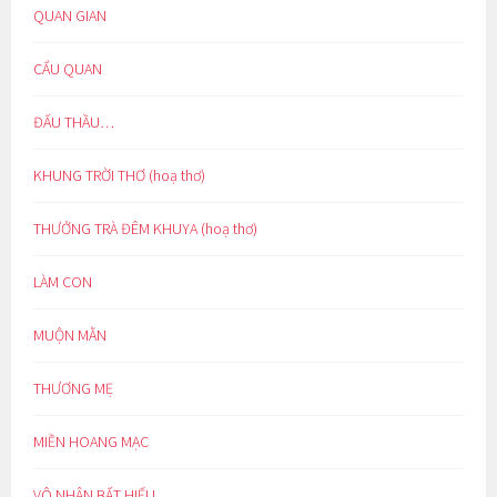
QUAN GIAN
CẨU QUAN
ĐẤU THẦU…
KHUNG TRỜI THƠ (hoạ thơ)
THƯỞNG TRÀ ĐÊM KHUYA (hoạ thơ)
LÀM CON
MUỘN MẰN
THƯƠNG MẸ
MIỀN HOANG MẠC
VÔ NHÂN BẤT HIẾU