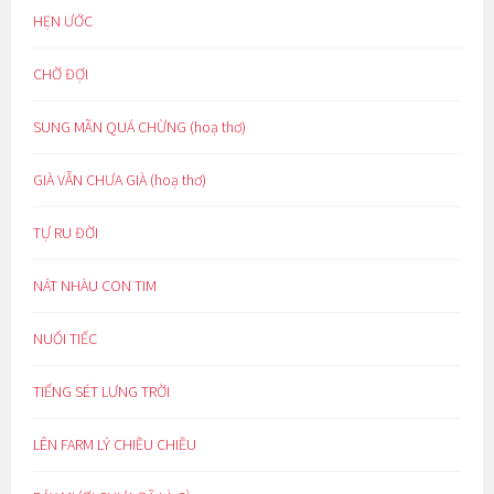
HẸN ƯỚC
CHỜ ĐỢI
SUNG MÃN QUÁ CHỪNG (hoạ thơ)
GIÀ VẪN CHƯA GIÀ (hoạ thơ)
TỰ RU ĐỜI
NÁT NHÀU CON TIM
NUỐI TIẾC
TIẾNG SÉT LƯNG TRỜI
LÊN FARM LÝ CHIỀU CHIỀU