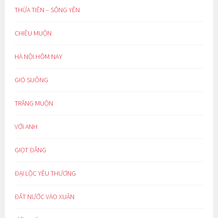
THỪA TIỀN – SỐNG YÊN
CHIỀU MUỘN
HÀ NỘI HÔM NAY
GIÓ SUÔNG
TRĂNG MUỘN
VỚI ANH
GIỌT ĐẮNG
ĐẠI LỘC YÊU THƯƠNG
ĐẤT NƯỚC VÀO XUÂN