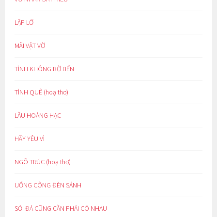
LẬP LỜ
MÃI VẬT VỜ
TÌNH KHÔNG BỜ BẾN
TÌNH QUÊ (hoạ thơ)
LẦU HOÀNG HẠC
HÃY YÊU VÌ
NGÕ TRÚC (hoạ thơ)
UỔNG CÔNG ĐÈN SÁNH
SỎI ĐÁ CŨNG CẦN PHẢI CÓ NHAU