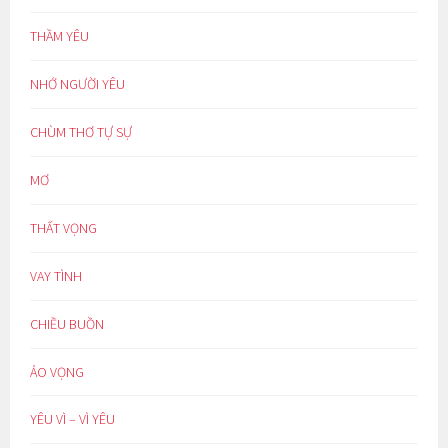
THẦM YÊU
NHỚ NGƯỜI YÊU
CHÙM THƠ TỰ SỰ
MƠ
THẤT VỌNG
VAY TÌNH
CHIỀU BUỒN
ẢO VỌNG
YÊU VÌ – VÌ YÊU