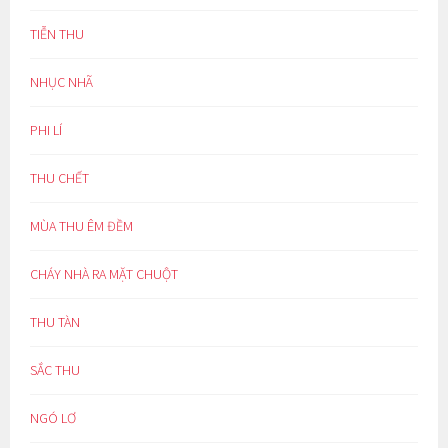
TIỄN THU
NHỤC NHÃ
PHI LÍ
THU CHẾT
MÙA THU ÊM ĐỀM
CHÁY NHÀ RA MẶT CHUỘT
THU TÀN
SẮC THU
NGÓ LƠ