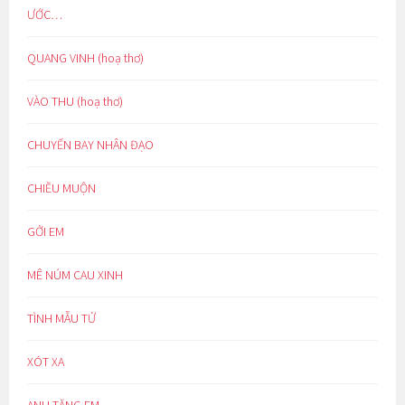
ƯỚC…
QUANG VINH (hoạ thơ)
VÀO THU (hoạ thơ)
CHUYẾN BAY NHÂN ĐẠO
CHIỀU MUỘN
GỞI EM
MÊ NÚM CAU XINH
TÌNH MẪU TỬ
XÓT XA
ANH TẶNG EM