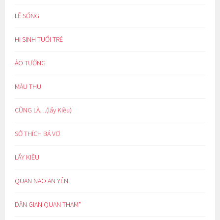
LẼ SỐNG
HI SINH TUỔI TRẺ
ẢO TƯỞNG
MÀU THU
CŨNG LÀ…(lẩy Kiều)
SỞ THÍCH BÁ VƠ
LẨY KIỀU
QUAN NÀO AN YÊN
DÂN GIAN QUAN THAM*