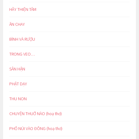
HÃY THIỆN TÂM
ĂN CHAY
BÌNH VÀ RƯỢU
TRONG VEO…
SÂN HẬN
PHẬT DẠY
THU NON
CHUYỆN THUỞ NÀO (hoạ thơ)
PHỐ NÚI VÀO ĐÔNG (hoạ thơ)