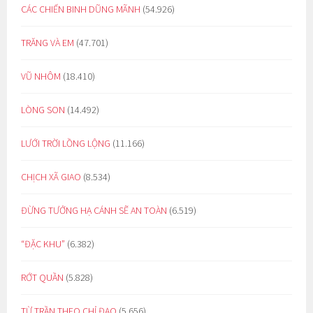
CÁC CHIẾN BINH DŨNG MÃNH
(54.926)
TRĂNG VÀ EM
(47.701)
VŨ NHÔM
(18.410)
LÒNG SON
(14.492)
LƯỚI TRỜI LỒNG LỘNG
(11.166)
CHỊCH XÃ GIAO
(8.534)
ĐỪNG TƯỞNG HẠ CÁNH SẼ AN TOÀN
(6.519)
“ĐẶC KHU”
(6.382)
RỚT QUẦN
(5.828)
TỪ TRẦN THEO CHỈ ĐẠO
(5.656)