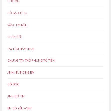
ƯỚC MƠ
CÔ GÁI CƠ TU
VẮNG EM RỒI…
CHÁN ĐỜI
TAY LÀM HÀM NHAI
CHUNG TAY THỜ PHỤNG TỔ TIÊN
ANH MÃI MONG EM
CÔ ĐỘC
ANH ĐỢI EM
EM CÓ YÊU ANH?