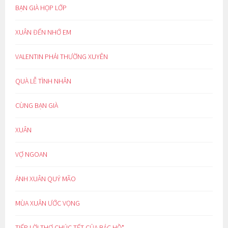
BẠN GIÀ HỌP LỚP
XUÂN ĐẾN NHỚ EM
VALENTIN PHẢI THƯỜNG XUYÊN
QUÀ LỄ TÌNH NHÂN
CÙNG BẠN GIÀ
XUÂN
VỢ NGOAN
ÁNH XUÂN QUÝ MÃO
MÙA XUÂN ƯỚC VỌNG
TIẾP LỜI THƠ CHÚC TẾT CỦA BÁC HỒ*