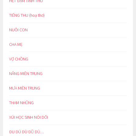
HẾT ĐẬM TÌNH THU
TIẾNG THU (hoạ thơ)
NUÔI CON
CHA MẸ
VỢ CHỒNG
NẮNG MIỀN TRUNG
MƯA MIỀN TRUNG
THAM NHŨNG
XÚI HỌC SINH NÓI DỐI
ĐU ĐÚ ĐÙ ĐŨ ĐỦ…