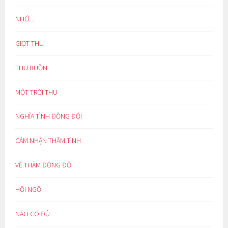
NHỚ…
GIỌT THU
THU BUỒN
MỘT TRỜI THU
NGHĨA TÌNH ĐỒNG ĐỘI
CẢM NHẬN THÂM TÌNH
VỀ THĂM ĐỒNG ĐỘI
HỘI NGỘ
NÀO CÓ ĐỦ