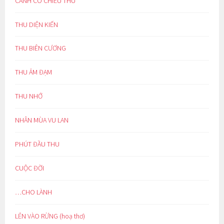
CÁNH CÒ CHIỀU THU
THU DIỆN KIẾN
THU BIÊN CƯƠNG
THU ẢM ĐẠM
THU NHỚ
NHÂN MÙA VU LAN
PHÚT ĐẦU THU
CUỘC ĐỜI
…CHO LÀNH
LẺN VÀO RỪNG (hoạ thơ)