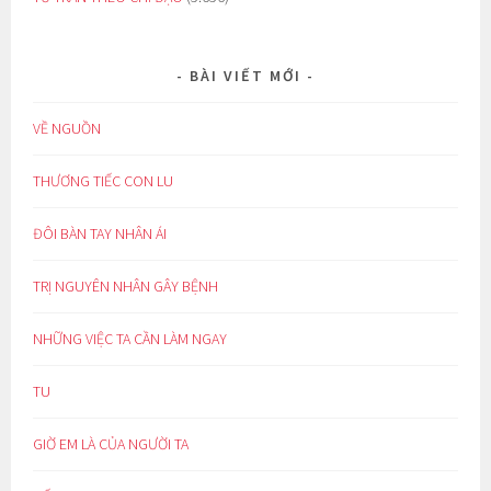
BÀI VIẾT MỚI
VỀ NGUỒN
THƯƠNG TIẾC CON LU
ĐÔI BÀN TAY NHÂN ÁI
TRỊ NGUYÊN NHÂN GÂY BỆNH
NHỮNG VIỆC TA CẦN LÀM NGAY
TU
GIỜ EM LÀ CỦA NGƯỜI TA