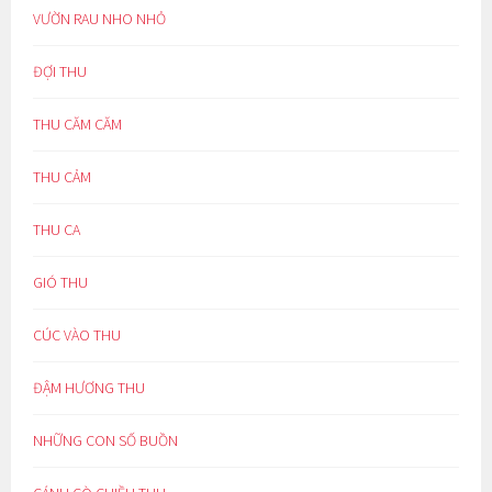
VƯỜN RAU NHO NHỎ
ĐỢI THU
THU CĂM CĂM
THU CẢM
THU CA
GIÓ THU
CÚC VÀO THU
ĐẬM HƯƠNG THU
NHỮNG CON SỐ BUỒN