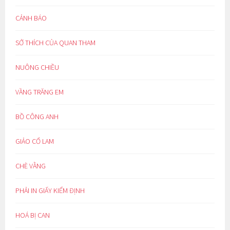
CẢNH BÁO
SỞ THÍCH CỦA QUAN THAM
NUÔNG CHIỀU
VẦNG TRĂNG EM
BỒ CÔNG ANH
GIẢO CỔ LAM
CHÈ VẰNG
PHẢI IN GIẤY KIỂM ĐỊNH
HOÁ BỊ CAN