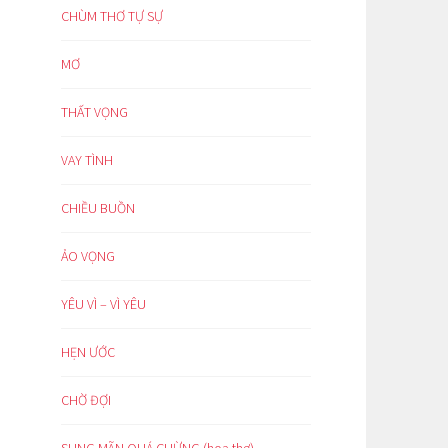
CHÙM THƠ TỰ SỰ
MƠ
THẤT VỌNG
VAY TÌNH
CHIỀU BUỒN
ẢO VỌNG
YÊU VÌ – VÌ YÊU
HẸN ƯỚC
CHỜ ĐỢI
SUNG MÃN QUÁ CHỪNG (hoạ thơ)