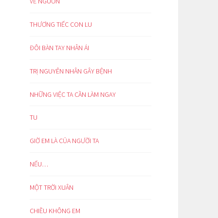
VỀ NGUỒN
THƯƠNG TIẾC CON LU
ĐÔI BÀN TAY NHÂN ÁI
TRỊ NGUYÊN NHÂN GÂY BỆNH
NHỮNG VIỆC TA CẦN LÀM NGAY
TU
GIỜ EM LÀ CỦA NGƯỜI TA
NẾU…
MỘT TRỜI XUÂN
CHIỀU KHÔNG EM