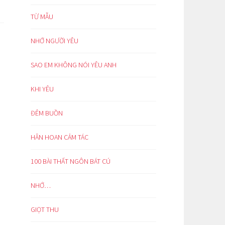
TỪ MẪU
NHỚ NGƯỜI YÊU
SAO EM KHÔNG NÓI YÊU ANH
KHI YÊU
ĐÊM BUỒN
HÂN HOAN CẢM TÁC
100 BÀI THẤT NGÔN BÁT CÚ
NHỚ…
GIỌT THU