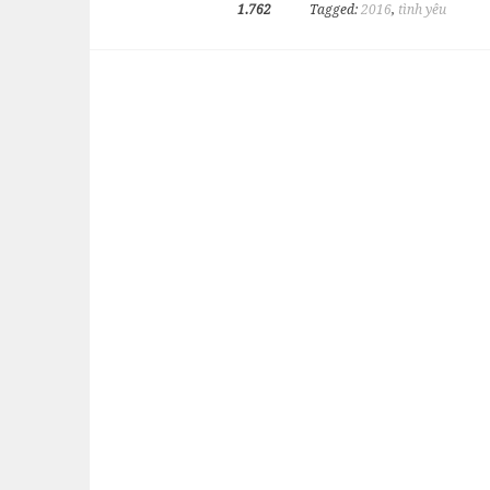
1.762
Tagged:
2016
,
tình yêu