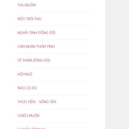
THU BUỒN
MỘT TRỜI THU
NGHĨA TÌNH ĐỒNG ĐỘI
CẢM NHẬN THÂM TÌNH
VỀ THĂM ĐỒNG ĐỘI
HỘI NGỘ
NÀO CÓ ĐỦ
THỪA TIỀN – SỐNG YÊN
CHIỀU MUỘN