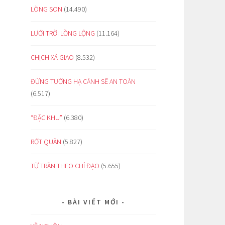
LÒNG SON
(14.490)
LƯỚI TRỜI LỒNG LỘNG
(11.164)
CHỊCH XÃ GIAO
(8.532)
ĐỪNG TƯỞNG HẠ CÁNH SẼ AN TOÀN
(6.517)
“ĐẶC KHU”
(6.380)
RỚT QUẦN
(5.827)
TỪ TRẦN THEO CHỈ ĐẠO
(5.655)
BÀI VIẾT MỚI