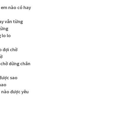
 em nào có hay
ay vẫn từng
gừng
 lo lo
o đợi chờ
bờ
 chờ dừng chân
 được sao
hao
i nào được yêu