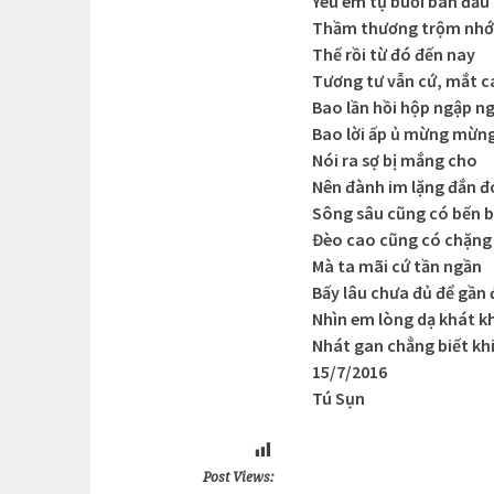
Yêu em tự buổi ban đầu
Thầm thương trộm nhớ
Thế rồi từ đó đến nay
Tương tư vẫn cứ, mắt c
Bao lần hồi hộp ngập n
Bao lời ấp ủ mừng mừng
Nói ra sợ bị mắng cho
Nên đành im lặng đắn đ
Sông sâu cũng có bến 
Đèo cao cũng có chặng
Mà ta mãi cứ tần ngần
Bấy lâu chưa đủ để gần
Nhìn em lòng dạ khát k
Nhát gan chẳng biết kh
15/7/2016
Tú Sụn
Post Views: