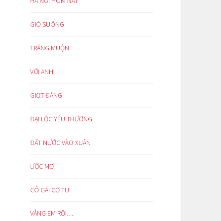
HÀ NỘI HÔM NAY
GIÓ SUÔNG
TRĂNG MUỘN
VỚI ANH
GIỌT ĐẮNG
ĐẠI LỘC YÊU THƯƠNG
ĐẤT NƯỚC VÀO XUÂN
ƯỚC MƠ
CÔ GÁI CƠ TU
VẮNG EM RỒI…