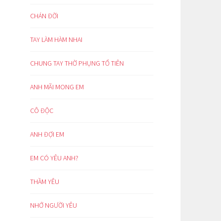
CHÁN ĐỜI
TAY LÀM HÀM NHAI
CHUNG TAY THỜ PHỤNG TỔ TIÊN
ANH MÃI MONG EM
CÔ ĐỘC
ANH ĐỢI EM
EM CÓ YÊU ANH?
THẦM YÊU
NHỚ NGƯỜI YÊU