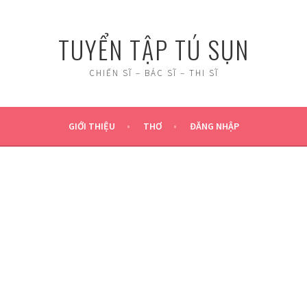
TUYỂN TẬP TÚ SỤN
CHIẾN SĨ – BÁC SĨ – THI SĨ
GIỚI THIỆU
THƠ
ĐĂNG NHẬP