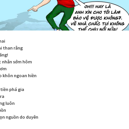
hai
ai than rằng
hăng!
ọc nhằn sớm hôm
thơm
o khôn ngoan hiền
n
 tiền phá gia
ra
ong luôn
buồn
ọn nguồn do duyên