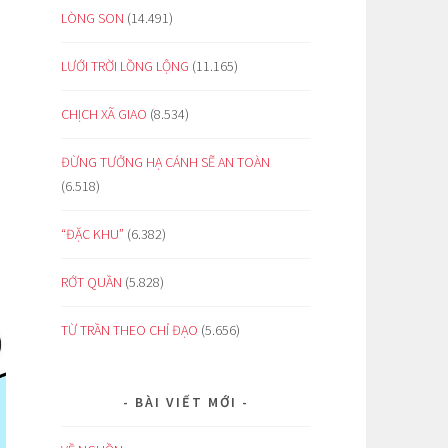
LÒNG SON
(14.491)
LƯỚI TRỜI LỒNG LỘNG
(11.165)
CHỊCH XÃ GIAO
(8.534)
ĐỪNG TƯỞNG HẠ CÁNH SẼ AN TOÀN
(6.518)
“ĐẶC KHU”
(6.382)
RỚT QUẦN
(5.828)
TỪ TRẦN THEO CHỈ ĐẠO
(5.656)
BÀI VIẾT MỚI