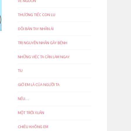
VỀ NGUỒN
THƯƠNG TIẾC CON LU
ĐÔI BÀN TAY NHÂN ÁI
TRỊ NGUYÊN NHÂN GÂY BỆNH
NHỮNG VIỆC TA CẦN LÀM NGAY
TU
GIỜ EM LÀ CỦA NGƯỜI TA
NẾU…
MỘT TRỜI XUÂN
CHIỀU KHÔNG EM