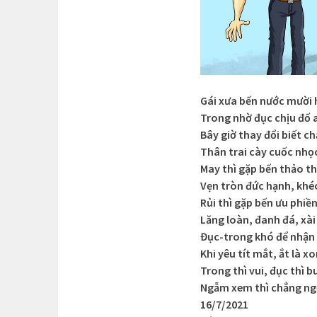
Gái xưa bến nước mười 
Trong nhờ đục chịu đố 
Bây giờ thay đổi biết c
Thân trai cày cuốc nh
May thì gặp bến thảo 
Vẹn tròn đức hạnh, khé
Rủi thì gặp bến ưu phiề
Lăng loàn, đanh đá, xài
Đục-trong khó để nhận 
Khi yêu tít mắt, ắt là x
Trong thì vui, đục thì 
Ngẫm xem thì chẳng ng
16/7/2021