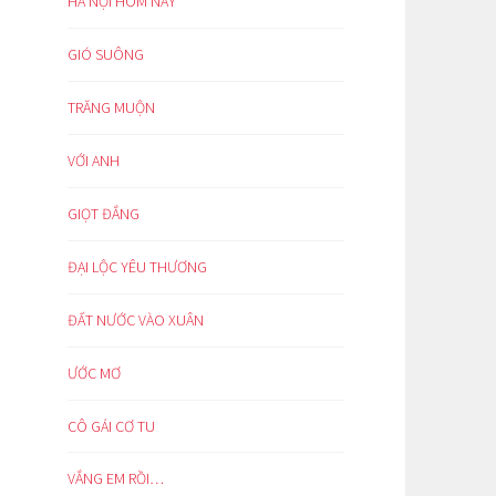
HÀ NỘI HÔM NAY
GIÓ SUÔNG
TRĂNG MUỘN
VỚI ANH
GIỌT ĐẮNG
ĐẠI LỘC YÊU THƯƠNG
ĐẤT NƯỚC VÀO XUÂN
ƯỚC MƠ
CÔ GÁI CƠ TU
VẮNG EM RỒI…