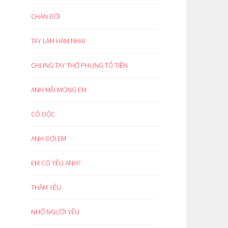
CHÁN ĐỜI
TAY LÀM HÀM NHAI
CHUNG TAY THỜ PHỤNG TỔ TIÊN
ANH MÃI MONG EM
CÔ ĐỘC
ANH ĐỢI EM
EM CÓ YÊU ANH?
THẦM YÊU
NHỚ NGƯỜI YÊU