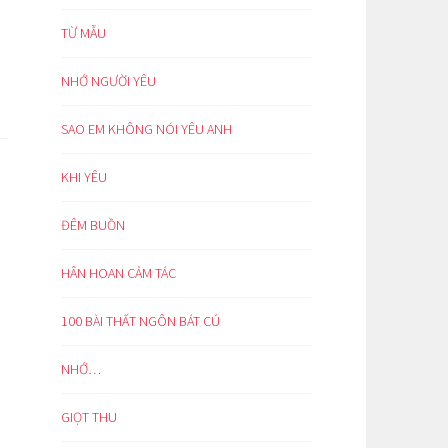
TỪ MẪU
NHỚ NGƯỜI YÊU
SAO EM KHÔNG NÓI YÊU ANH
KHI YÊU
ĐÊM BUỒN
HÂN HOAN CẢM TÁC
100 BÀI THẤT NGÔN BÁT CÚ
NHỚ…
GIỌT THU