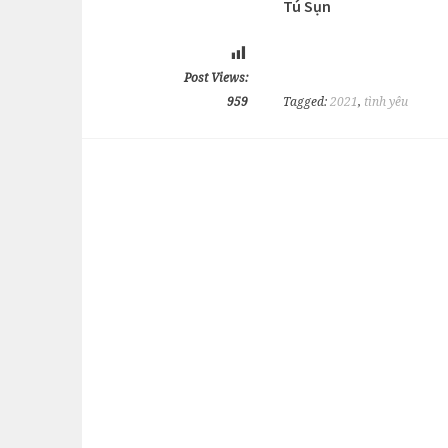
Tú Sụn
Post Views:
959
Tagged:
2021
,
tình yêu