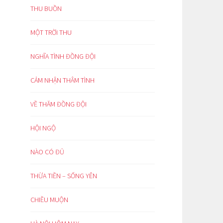
THU BUỒN
MỘT TRỜI THU
NGHĨA TÌNH ĐỒNG ĐỘI
CẢM NHẬN THÂM TÌNH
VỀ THĂM ĐỒNG ĐỘI
HỘI NGỘ
NÀO CÓ ĐỦ
THỪA TIỀN – SỐNG YÊN
CHIỀU MUỘN