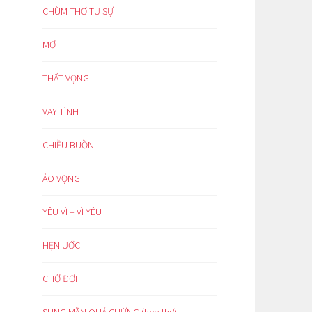
CHÙM THƠ TỰ SỰ
MƠ
THẤT VỌNG
VAY TÌNH
CHIỀU BUỒN
ẢO VỌNG
YÊU VÌ – VÌ YÊU
HẸN ƯỚC
CHỜ ĐỢI
SUNG MÃN QUÁ CHỪNG (hoạ thơ)