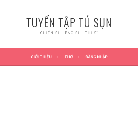
TUYỂN TẬP TÚ SỤN
CHIẾN SĨ – BÁC SĨ – THI SĨ
GIỚI THIỆU
THƠ
ĐĂNG NHẬP