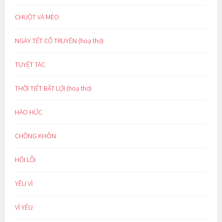
CHUỘT VÀ MÈO
NGÀY TẾT CỔ TRUYỀN (hoạ thơ)
TUYỆT TÁC
THỜI TIẾT BẤT LỢI (hoạ thơ)
HÁO HỨC
CHỒNG KHÔN
HỐI LỖI
YÊU VÌ
VÌ YÊU