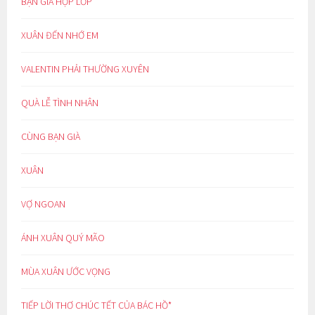
BẠN GIÀ HỌP LỚP
XUÂN ĐẾN NHỚ EM
VALENTIN PHẢI THƯỜNG XUYÊN
QUÀ LỄ TÌNH NHÂN
CÙNG BẠN GIÀ
XUÂN
VỢ NGOAN
ÁNH XUÂN QUÝ MÃO
MÙA XUÂN ƯỚC VỌNG
TIẾP LỜI THƠ CHÚC TẾT CỦA BÁC HỒ*