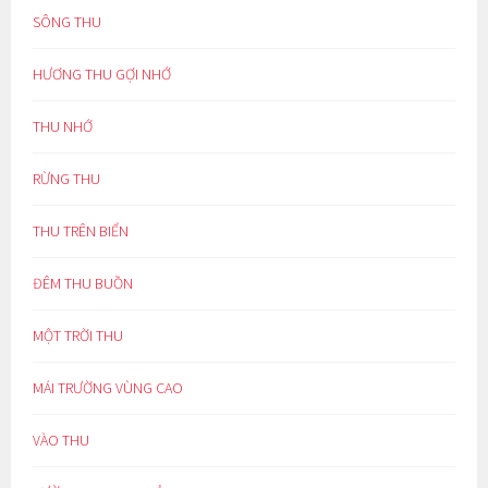
SÔNG THU
HƯƠNG THU GỢI NHỚ
THU NHỚ
RỪNG THU
THU TRÊN BIỂN
ĐÊM THU BUỒN
MỘT TRỜI THU
MÁI TRƯỜNG VÙNG CAO
VÀO THU