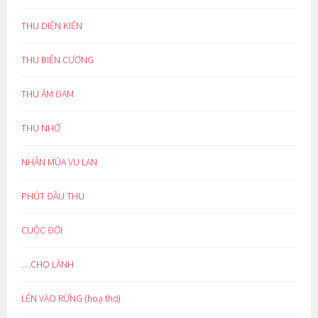
THU DIỆN KIẾN
THU BIÊN CƯƠNG
THU ẢM ĐẠM
THU NHỚ
NHÂN MÙA VU LAN
PHÚT ĐẦU THU
CUỘC ĐỜI
…CHO LÀNH
LẺN VÀO RỪNG (hoạ thơ)