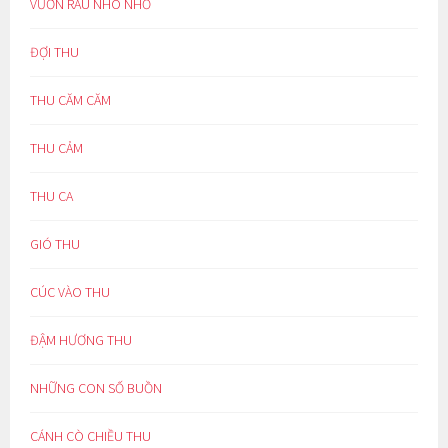
VƯỜN RAU NHO NHỎ
ĐỢI THU
THU CĂM CĂM
THU CẢM
THU CA
GIÓ THU
CÚC VÀO THU
ĐẬM HƯƠNG THU
NHỮNG CON SỐ BUỒN
CÁNH CÒ CHIỀU THU