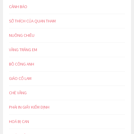
CẢNH BÁO
SỞ THÍCH CỦA QUAN THAM
NUÔNG CHIỀU
VẦNG TRĂNG EM
BỒ CÔNG ANH
GIẢO CỔ LAM
CHÈ VẰNG
PHẢI IN GIẤY KIỂM ĐỊNH
HOÁ BỊ CAN