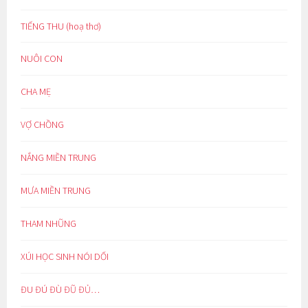
TIẾNG THU (hoạ thơ)
NUÔI CON
CHA MẸ
VỢ CHỒNG
NẮNG MIỀN TRUNG
MƯA MIỀN TRUNG
THAM NHŨNG
XÚI HỌC SINH NÓI DỐI
ĐU ĐÚ ĐÙ ĐŨ ĐỦ…