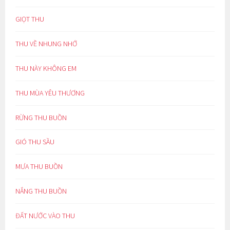
GIỌT THU
THU VỀ NHUNG NHỚ
THU NÀY KHÔNG EM
THU MÙA YÊU THƯƠNG
RỪNG THU BUỒN
GIÓ THU SẦU
MƯA THU BUỒN
NẮNG THU BUỒN
ĐẤT NƯỚC VÀO THU