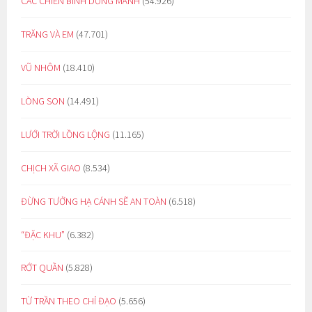
CÁC CHIẾN BINH DŨNG MÃNH
(54.926)
TRĂNG VÀ EM
(47.701)
VŨ NHÔM
(18.410)
LÒNG SON
(14.491)
LƯỚI TRỜI LỒNG LỘNG
(11.165)
CHỊCH XÃ GIAO
(8.534)
ĐỪNG TƯỞNG HẠ CÁNH SẼ AN TOÀN
(6.518)
“ĐẶC KHU”
(6.382)
RỚT QUẦN
(5.828)
TỪ TRẦN THEO CHỈ ĐẠO
(5.656)