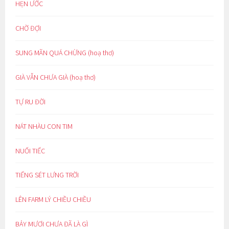
HẸN ƯỚC
CHỜ ĐỢI
SUNG MÃN QUÁ CHỪNG (hoạ thơ)
GIÀ VẪN CHƯA GIÀ (hoạ thơ)
TỰ RU ĐỜI
NÁT NHÀU CON TIM
NUỐI TIẾC
TIẾNG SÉT LƯNG TRỜI
LÊN FARM LÝ CHIỀU CHIỀU
BẢY MƯƠI CHƯA ĐÃ LÀ GÌ