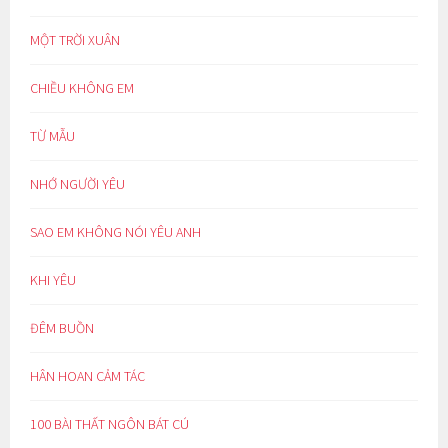
MỘT TRỜI XUÂN
CHIỀU KHÔNG EM
TỪ MẪU
NHỚ NGƯỜI YÊU
SAO EM KHÔNG NÓI YÊU ANH
KHI YÊU
ĐÊM BUỒN
HÂN HOAN CẢM TÁC
100 BÀI THẤT NGÔN BÁT CÚ