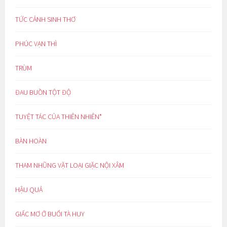
TỨC CẢNH SINH THƠ
PHÚC VẠN THÌ
TRÙM
ĐAU BUỒN TỘT ĐỘ
TUYỆT TÁC CỦA THIÊN NHIÊN*
BÀN HOÀN
THAM NHŨNG VẶT LOẠI GIẶC NỘI XÂM
HẬU QUẢ
GIẤC MƠ Ở BUỔI TÀ HUY