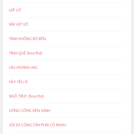
LẬP LỜ
MÃI VẬT VỜ
TÌNH KHÔNG BỜ BẾN
TÌNH QUÊ (hoạ thơ)
LẦU HOÀNG HẠC
HÃY YÊU VÌ
NGÕ TRÚC (hoạ thơ)
UỔNG CÔNG ĐÈN SÁNH
SỎI ĐÁ CŨNG CẦN PHẢI CÓ NHAU