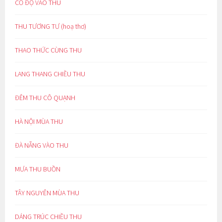
CỔ ĐỘ VÀO THU
THU TƯƠNG TƯ (hoạ thơ)
THAO THỨC CÙNG THU
LANG THANG CHIỀU THU
ĐÊM THU CÔ QUẠNH
HÀ NỘI MÙA THU
ĐÀ NẴNG VÀO THU
MƯA THU BUỒN
TÂY NGUYÊN MÙA THU
DÁNG TRÚC CHIỀU THU