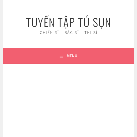
Skip
to
TUYỂN TẬP TÚ SỤN
content
CHIẾN SĨ – BÁC SĨ – THI SĨ
MENU