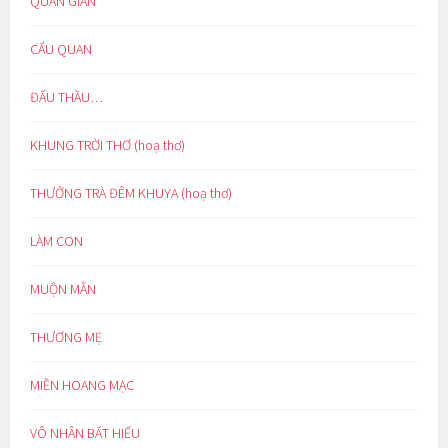
QUAN GIAN
CẨU QUAN
ĐẤU THẦU…
KHUNG TRỜI THƠ (hoạ thơ)
THƯỞNG TRÀ ĐÊM KHUYA (hoạ thơ)
LÀM CON
MUỘN MẰN
THƯƠNG MẸ
MIỀN HOANG MẠC
VÔ NHÂN BẤT HIẾU