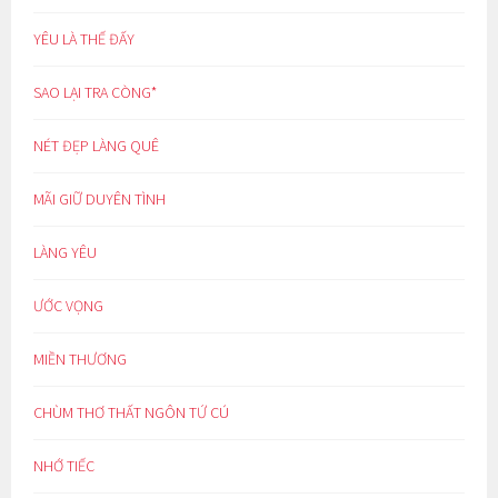
YÊU LÀ THẾ ĐẤY
SAO LẠI TRA CÒNG*
NÉT ĐẸP LÀNG QUÊ
MÃI GIỮ DUYÊN TÌNH
LÀNG YÊU
ƯỚC VỌNG
MIỀN THƯƠNG
CHÙM THƠ THẤT NGÔN TỨ CÚ
NHỚ TIẾC