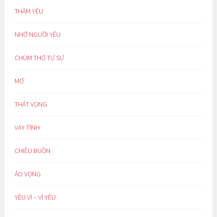
THẦM YÊU
NHỚ NGƯỜI YÊU
CHÙM THƠ TỰ SỰ
MƠ
THẤT VỌNG
VAY TÌNH
CHIỀU BUỒN
ẢO VỌNG
YÊU VÌ – VÌ YÊU