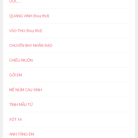
ƯỚC…
QUANG VINH (hoạ thơ)
VÀO THU (hoạ thơ)
CHUYẾN BAY NHÂN ĐẠO
CHIỀU MUỘN
GỞI EM
MÊ NÚM CAU XINH
TÌNH MẪU TỬ
XÓT XA
ANH TẶNG EM