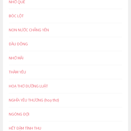
NHỚ QUÊ
BÓC LỘT
NON NƯỚC CHẲNG YÊN
ĐẦU ĐÔNG
NHỚ MÃI
THẦM YÊU
HOẠ THƠ ĐƯỜNG LUẬT
NGHĨA YÊU THƯƠNG (hoạ thơ)
NGÓNG ĐỢI
HẾT ĐẬM TÌNH THU