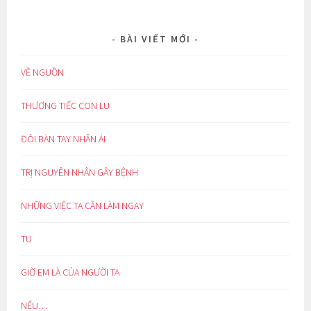
BÀI VIẾT MỚI
VỀ NGUỒN
THƯƠNG TIẾC CON LU
ĐÔI BÀN TAY NHÂN ÁI
TRỊ NGUYÊN NHÂN GÂY BỆNH
NHỮNG VIỆC TA CẦN LÀM NGAY
TU
GIỜ EM LÀ CỦA NGƯỜI TA
NẾU…