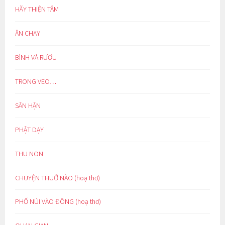
HÃY THIỆN TÂM
ĂN CHAY
BÌNH VÀ RƯỢU
TRONG VEO…
SÂN HẬN
PHẬT DẠY
THU NON
CHUYỆN THUỞ NÀO (hoạ thơ)
PHỐ NÚI VÀO ĐÔNG (hoạ thơ)