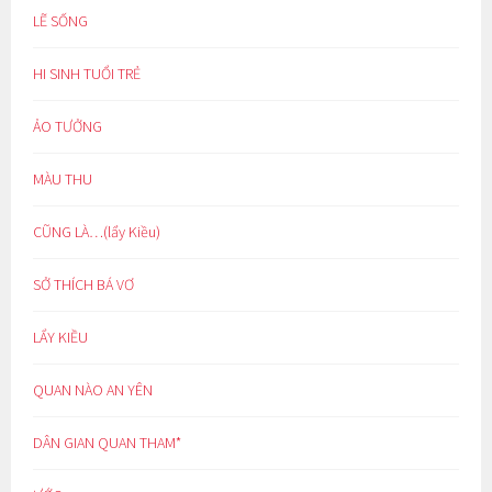
LẼ SỐNG
HI SINH TUỔI TRẺ
ẢO TƯỞNG
MÀU THU
CŨNG LÀ…(lẩy Kiều)
SỞ THÍCH BÁ VƠ
LẨY KIỀU
QUAN NÀO AN YÊN
DÂN GIAN QUAN THAM*