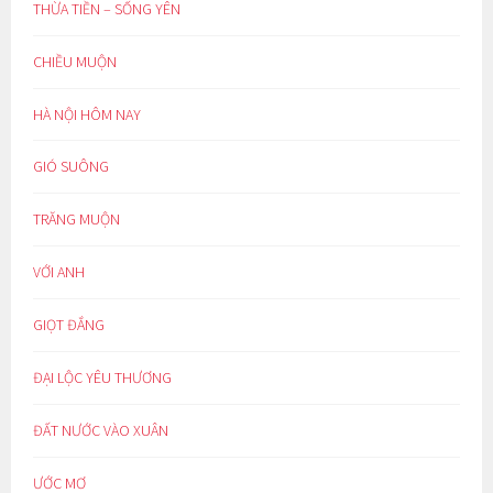
THỪA TIỀN – SỐNG YÊN
CHIỀU MUỘN
HÀ NỘI HÔM NAY
GIÓ SUÔNG
TRĂNG MUỘN
VỚI ANH
GIỌT ĐẮNG
ĐẠI LỘC YÊU THƯƠNG
ĐẤT NƯỚC VÀO XUÂN
ƯỚC MƠ