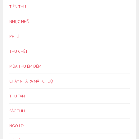
TIỄN THU
NHỤC NHÃ
PHI LÍ
THU CHẾT
MÙA THU ÊM ĐỀM
CHÁY NHÀ RA MẶT CHUỘT
THU TÀN
SẮC THU
NGÓ LƠ