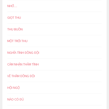
NHỚ…
GIỌT THU
THU BUỒN
MỘT TRỜI THU
NGHĨA TÌNH ĐỒNG ĐỘI
CẢM NHẬN THÂM TÌNH
VỀ THĂM ĐỒNG ĐỘI
HỘI NGỘ
NÀO CÓ ĐỦ