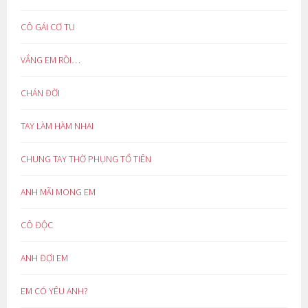
CÔ GÁI CƠ TU
VẮNG EM RỒI…
CHÁN ĐỜI
TAY LÀM HÀM NHAI
CHUNG TAY THỜ PHỤNG TỔ TIÊN
ANH MÃI MONG EM
CÔ ĐỘC
ANH ĐỢI EM
EM CÓ YÊU ANH?