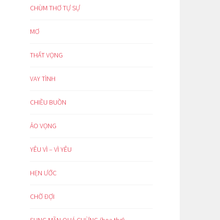
CHÙM THƠ TỰ SỰ
MƠ
THẤT VỌNG
VAY TÌNH
CHIỀU BUỒN
ẢO VỌNG
YÊU VÌ – VÌ YÊU
HẸN ƯỚC
CHỜ ĐỢI
SUNG MÃN QUÁ CHỪNG (hoạ thơ)