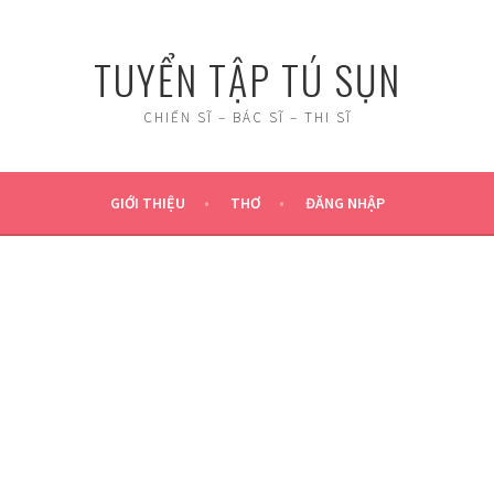
TUYỂN TẬP TÚ SỤN
CHIẾN SĨ – BÁC SĨ – THI SĨ
GIỚI THIỆU
THƠ
ĐĂNG NHẬP