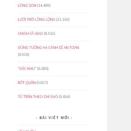
LÒNG SON
(14.489)
LƯỚI TRỜI LỒNG LỘNG
(11.163)
CHỊCH XÃ GIAO
(8.531)
ĐỪNG TƯỞNG HẠ CÁNH SẼ AN TOÀN
(6.516)
“ĐẶC KHU”
(6.380)
RỚT QUẦN
(5.827)
TỪ TRẦN THEO CHỈ ĐẠO
(5.654)
BÀI VIẾT MỚI