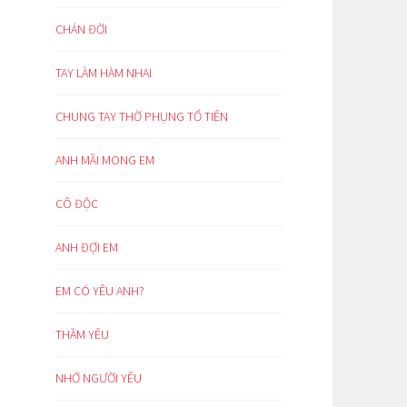
CHÁN ĐỜI
TAY LÀM HÀM NHAI
CHUNG TAY THỜ PHỤNG TỔ TIÊN
ANH MÃI MONG EM
CÔ ĐỘC
ANH ĐỢI EM
EM CÓ YÊU ANH?
THẦM YÊU
NHỚ NGƯỜI YÊU