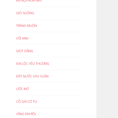
HÀ NỘI HÔM NAY
GIÓ SUÔNG
TRĂNG MUỘN
VỚI ANH
GIỌT ĐẮNG
ĐẠI LỘC YÊU THƯƠNG
ĐẤT NƯỚC VÀO XUÂN
ƯỚC MƠ
CÔ GÁI CƠ TU
VẮNG EM RỒI…