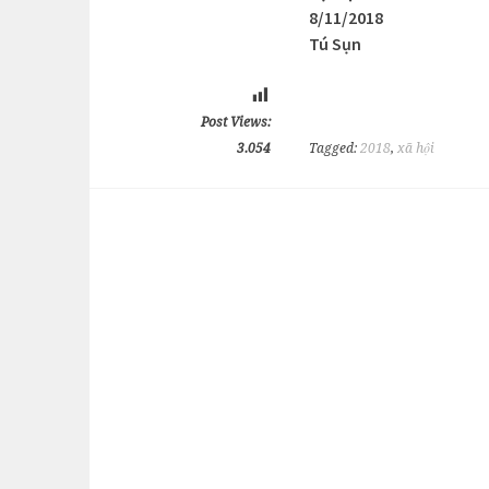
8/11/2018
Tú Sụn
Post Views:
3.054
Tagged:
2018
,
xã hội