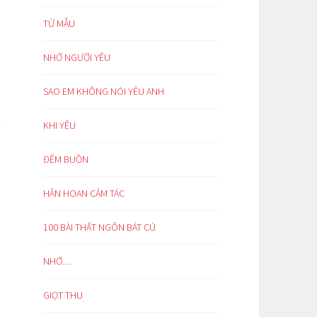
TỪ MẪU
NHỚ NGƯỜI YÊU
SAO EM KHÔNG NÓI YÊU ANH
KHI YÊU
ĐÊM BUỒN
HÂN HOAN CẢM TÁC
100 BÀI THẤT NGÔN BÁT CÚ
NHỚ…
GIỌT THU