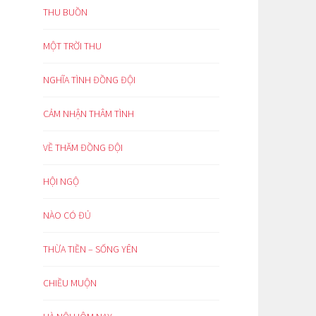
THU BUỒN
MỘT TRỜI THU
NGHĨA TÌNH ĐỒNG ĐỘI
CẢM NHẬN THÂM TÌNH
VỀ THĂM ĐỒNG ĐỘI
HỘI NGỘ
NÀO CÓ ĐỦ
THỪA TIỀN – SỐNG YÊN
CHIỀU MUỘN