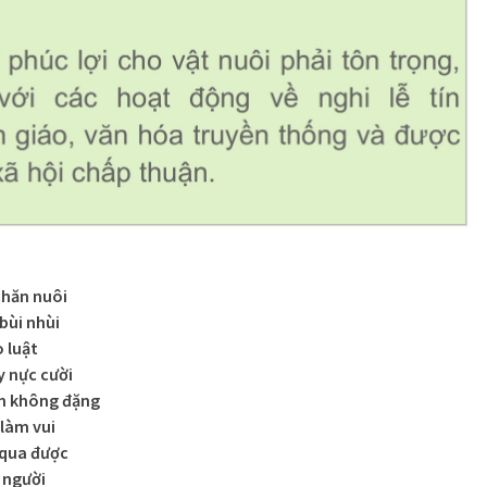
chăn nuôi
bùi nhùi
 luật
y nực cười
n không đặng
 làm vui
 qua được
ả người