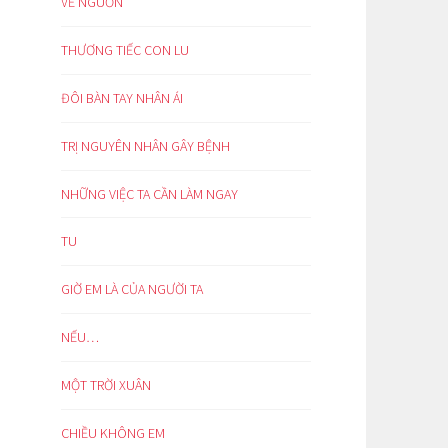
VỀ NGUỒN
THƯƠNG TIẾC CON LU
ĐÔI BÀN TAY NHÂN ÁI
TRỊ NGUYÊN NHÂN GÂY BỆNH
NHỮNG VIỆC TA CẦN LÀM NGAY
TU
GIỜ EM LÀ CỦA NGƯỜI TA
NẾU…
MỘT TRỜI XUÂN
CHIỀU KHÔNG EM