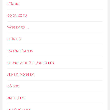
ƯỚC MƠ
CÔ GÁI CƠ TU
VẮNG EM RỒI…
CHÁN ĐỜI
TAY LÀM HÀM NHAI
CHUNG TAY THỜ PHỤNG TỔ TIÊN
ANH MÃI MONG EM
CÔ ĐỘC
ANH ĐỢI EM
EM CÓ YÊU ANH?