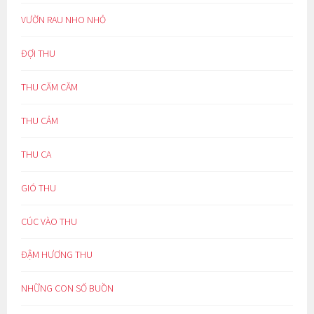
VƯỜN RAU NHO NHỎ
ĐỢI THU
THU CĂM CĂM
THU CẢM
THU CA
GIÓ THU
CÚC VÀO THU
ĐẬM HƯƠNG THU
NHỮNG CON SỐ BUỒN