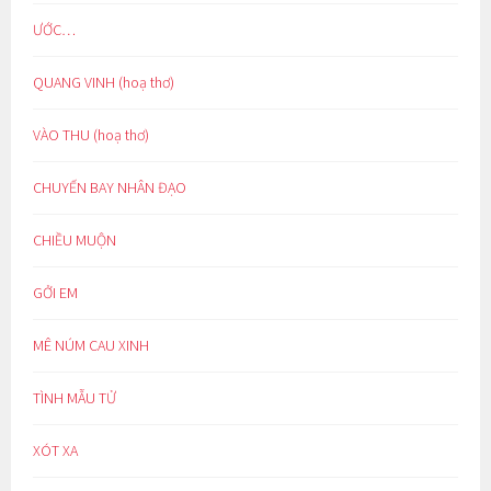
ƯỚC…
QUANG VINH (hoạ thơ)
VÀO THU (hoạ thơ)
CHUYẾN BAY NHÂN ĐẠO
CHIỀU MUỘN
GỞI EM
MÊ NÚM CAU XINH
TÌNH MẪU TỬ
XÓT XA