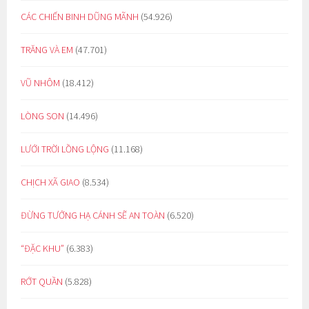
CÁC CHIẾN BINH DŨNG MÃNH
(54.926)
TRĂNG VÀ EM
(47.701)
VŨ NHÔM
(18.412)
LÒNG SON
(14.496)
LƯỚI TRỜI LỒNG LỘNG
(11.168)
CHỊCH XÃ GIAO
(8.534)
ĐỪNG TƯỞNG HẠ CÁNH SẼ AN TOÀN
(6.520)
“ĐẶC KHU”
(6.383)
RỚT QUẦN
(5.828)