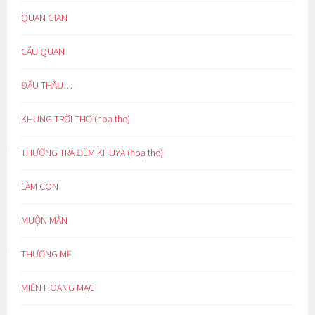
QUAN GIAN
CẨU QUAN
ĐẤU THẦU…
KHUNG TRỜI THƠ (hoạ thơ)
THƯỞNG TRÀ ĐÊM KHUYA (hoạ thơ)
LÀM CON
MUỘN MẰN
THƯƠNG MẸ
MIỀN HOANG MẠC