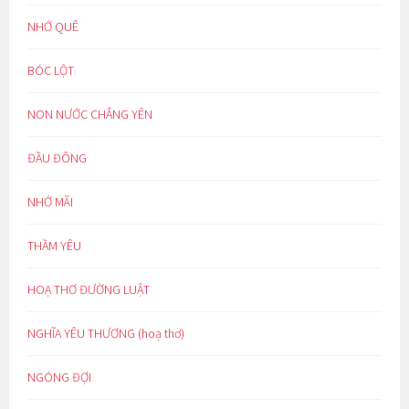
NHỚ QUÊ
BÓC LỘT
NON NƯỚC CHẲNG YÊN
ĐẦU ĐÔNG
NHỚ MÃI
THẦM YÊU
HOẠ THƠ ĐƯỜNG LUẬT
NGHĨA YÊU THƯƠNG (hoạ thơ)
NGÓNG ĐỢI