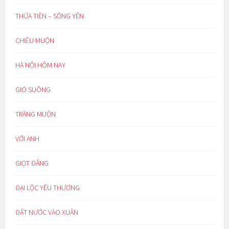
THỪA TIỀN – SỐNG YÊN
CHIỀU MUỘN
HÀ NỘI HÔM NAY
GIÓ SUÔNG
TRĂNG MUỘN
VỚI ANH
GIỌT ĐẮNG
ĐẠI LỘC YÊU THƯƠNG
ĐẤT NƯỚC VÀO XUÂN