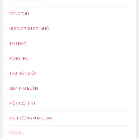
SÔNG THU
HƯƠNG THU GỢI NHỚ
THU NHỚ
RỪNG THU
THU TRÊN BIỂN
ĐÊM THU BUỒN
MỘT TRỜI THU
MÁI TRƯỜNG VÙNG CAO
VÀO THU