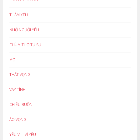
THẦM YÊU
NHỚ NGƯỜI YÊU
CHÙM THƠ TỰ SỰ
MƠ
THẤT VỌNG
VAY TÌNH
CHIỀU BUỒN
ẢO VỌNG
YÊU VÌ – VÌ YÊU