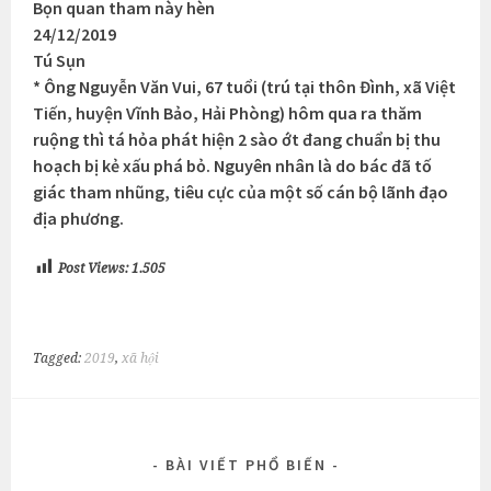
Bọn quan tham này hèn
24/12/2019
Tú Sụn
* Ông Nguyễn Văn Vui, 67 tuổi (trú tại thôn Đình, xã Việt
Tiến, huyện Vĩnh Bảo, Hải Phòng) hôm qua ra thăm
ruộng thì tá hỏa phát hiện 2 sào ớt đang chuẩn bị thu
hoạch bị kẻ xấu phá bỏ. Nguyên nhân là do bác đã tố
giác tham nhũng, tiêu cực của một số cán bộ lãnh đạo
địa phương.
Post Views:
1.505
Tagged:
2019
,
xã hội
BÀI VIẾT PHỔ BIẾN