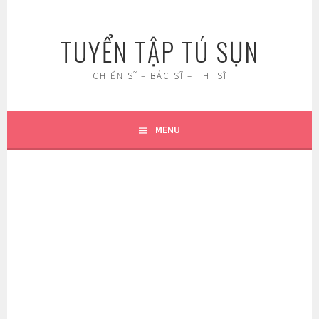
Skip
to
TUYỂN TẬP TÚ SỤN
content
CHIẾN SĨ – BÁC SĨ – THI SĨ
MENU