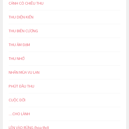
CÁNH CÒ CHIỀU THU
THU DIỆN KIẾN
THU BIÊN CƯƠNG
THU ẢM ĐẠM
THU NHỚ
NHÂN MÙA VU LAN
PHÚT ĐẦU THU
CUỘC ĐỜI
…CHO LÀNH
LẺN VÀO RỪNG (hoạ thơ)