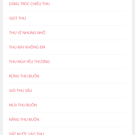
DÁNG TRÚC CHIỀU THU
GIỌT THU
THU VỀ NHUNG NHỚ
THU NÀY KHÔNG EM
THU MÙA YÊU THƯƠNG
RỪNG THU BUỒN
GIÓ THU SẦU
MƯA THU BUỒN
NẮNG THU BUỒN
ĐẤT NƯỚC VÀO THU