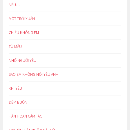
NẾU…
MỘT TRỜI XUÂN
CHIỀU KHÔNG EM
TỪ MẪU
NHỚ NGƯỜI YÊU
SAO EM KHÔNG NÓI YÊU ANH
KHI YÊU
ĐÊM BUỒN
HÂN HOAN CẢM TÁC
100 BÀI THẤT NGÔN BÁT CÚ