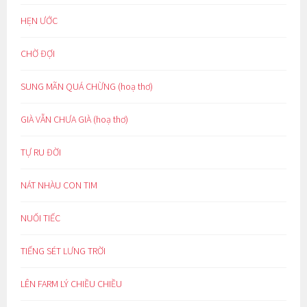
HẸN ƯỚC
CHỜ ĐỢI
SUNG MÃN QUÁ CHỪNG (hoạ thơ)
GIÀ VẪN CHƯA GIÀ (hoạ thơ)
TỰ RU ĐỜI
NÁT NHÀU CON TIM
NUỐI TIẾC
TIẾNG SÉT LƯNG TRỜI
LÊN FARM LÝ CHIỀU CHIỀU