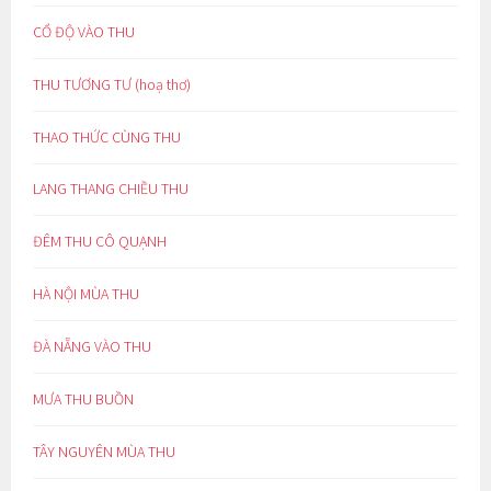
CỔ ĐỘ VÀO THU
THU TƯƠNG TƯ (hoạ thơ)
THAO THỨC CÙNG THU
LANG THANG CHIỀU THU
ĐÊM THU CÔ QUẠNH
HÀ NỘI MÙA THU
ĐÀ NẴNG VÀO THU
MƯA THU BUỒN
TÂY NGUYÊN MÙA THU