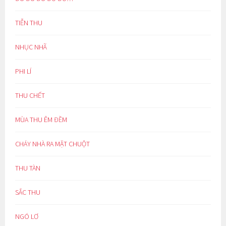
TIỄN THU
NHỤC NHÃ
PHI LÍ
THU CHẾT
MÙA THU ÊM ĐỀM
CHÁY NHÀ RA MẶT CHUỘT
THU TÀN
SẮC THU
NGÓ LƠ