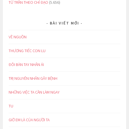
TỪ TRẦN THEO CHỈ ĐẠO
(5.656)
BÀI VIẾT MỚI
VỀ NGUỒN
THƯƠNG TIẾC CON LU
ĐÔI BÀN TAY NHÂN ÁI
TRỊ NGUYÊN NHÂN GÂY BỆNH
NHỮNG VIỆC TA CẦN LÀM NGAY
TU
GIỜ EM LÀ CỦA NGƯỜI TA