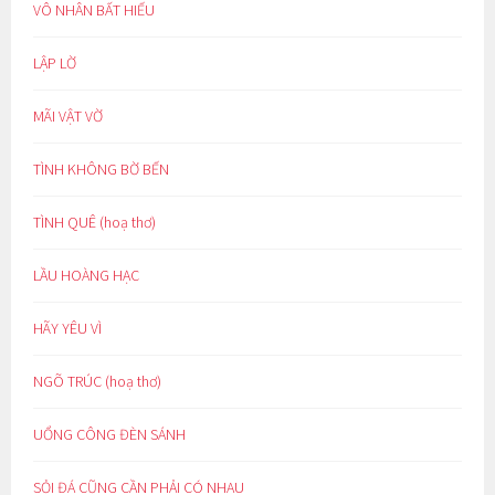
VÔ NHÂN BẤT HIẾU
LẬP LỜ
MÃI VẬT VỜ
TÌNH KHÔNG BỜ BẾN
TÌNH QUÊ (hoạ thơ)
LẦU HOÀNG HẠC
HÃY YÊU VÌ
NGÕ TRÚC (hoạ thơ)
UỔNG CÔNG ĐÈN SÁNH
SỎI ĐÁ CŨNG CẦN PHẢI CÓ NHAU