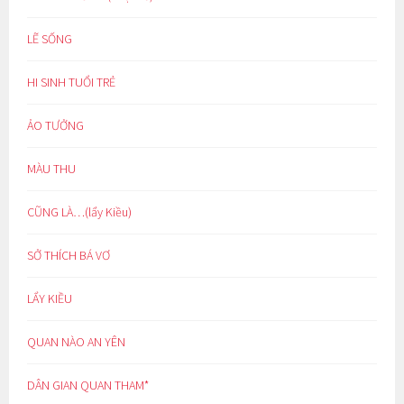
LẼ SỐNG
HI SINH TUỔI TRẺ
ẢO TƯỞNG
MÀU THU
CŨNG LÀ…(lẩy Kiều)
SỞ THÍCH BÁ VƠ
LẨY KIỀU
QUAN NÀO AN YÊN
DÂN GIAN QUAN THAM*