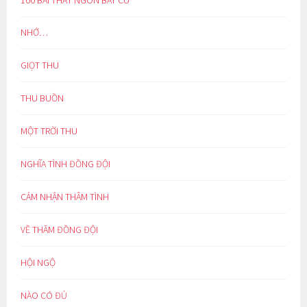
NHỚ…
GIỌT THU
THU BUỒN
MỘT TRỜI THU
NGHĨA TÌNH ĐỒNG ĐỘI
CẢM NHẬN THÂM TÌNH
VỀ THĂM ĐỒNG ĐỘI
HỘI NGỘ
NÀO CÓ ĐỦ