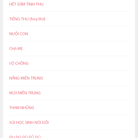
HẾT ĐẬM TÌNH THU
TIẾNG THU (hoạ thơ)
NUÔI CON
CHA MẸ
VỢ CHỒNG
NẮNG MIỀN TRUNG
MƯA MIỀN TRUNG
THAM NHŨNG
XÚI HỌC SINH NÓI DỐI
ĐU ĐÚ ĐÙ ĐŨ ĐỦ…