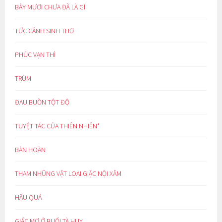
BẢY MƯƠI CHƯA ĐÃ LÀ GÌ
TỨC CẢNH SINH THƠ
PHÚC VẠN THÌ
TRÙM
ĐAU BUỒN TỘT ĐỘ
TUYỆT TÁC CỦA THIÊN NHIÊN*
BÀN HOÀN
THAM NHŨNG VẶT LOẠI GIẶC NỘI XÂM
HẬU QUẢ
GIẤC MƠ Ở BUỔI TÀ HUY