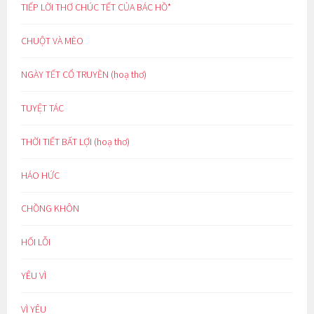
TIẾP LỜI THƠ CHÚC TẾT CỦA BÁC HỒ*
CHUỘT VÀ MÈO
NGÀY TẾT CỔ TRUYỀN (hoạ thơ)
TUYỆT TÁC
THỜI TIẾT BẤT LỢI (hoạ thơ)
HÁO HỨC
CHỒNG KHÔN
HỐI LỖI
YÊU VÌ
VÌ YÊU