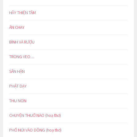
HÃY THIỆN TÂM
ĂN CHAY
BÌNH VÀ RƯỢU
TRONG VEO…
SÂN HẬN
PHẬT DẠY
THU NON
CHUYỆN THUỞ NÀO (hoạ thơ)
PHỐ NÚI VÀO ĐÔNG (hoạ thơ)