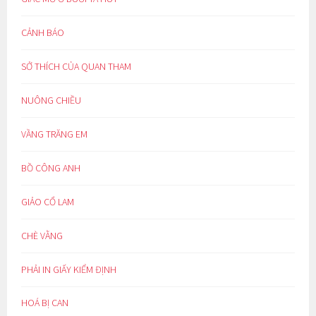
CẢNH BÁO
SỞ THÍCH CỦA QUAN THAM
NUÔNG CHIỀU
VẦNG TRĂNG EM
BỒ CÔNG ANH
GIẢO CỔ LAM
CHÈ VẰNG
PHẢI IN GIẤY KIỂM ĐỊNH
HOÁ BỊ CAN