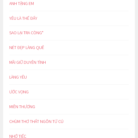
ANH TẶNG EM
YÊU LÀ THẾ ĐẤY
SAO LẠI TRA CÒNG*
NÉT ĐẸP LÀNG QUÊ
MÃI GIỮ DUYÊN TÌNH
LÀNG YÊU
ƯỚC VỌNG
MIỀN THƯƠNG
CHÙM THƠ THẤT NGÔN TỨ CÚ
NHỚ TIẾC