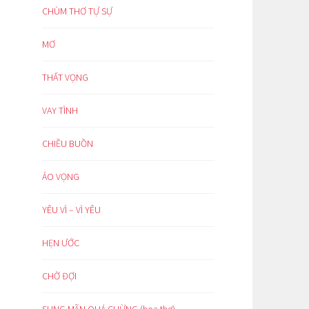
CHÙM THƠ TỰ SỰ
MƠ
THẤT VỌNG
VAY TÌNH
CHIỀU BUỒN
ẢO VỌNG
YÊU VÌ – VÌ YÊU
HẸN ƯỚC
CHỜ ĐỢI
SUNG MÃN QUÁ CHỪNG (hoạ thơ)