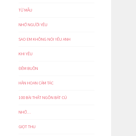
TỪ MẪU
NHỚ NGƯỜI YÊU
SAO EM KHÔNG NÓI YÊU ANH
KHI YÊU
ĐÊM BUỒN
HÂN HOAN CẢM TÁC
100 BÀI THẤT NGÔN BÁT CÚ
NHỚ…
GIỌT THU