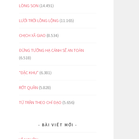
LÒNG SON
(14.491)
LƯỚI TRỜI LỒNG LỘNG
(11.165)
CHỊCH XÃ GIAO
(8.534)
ĐỪNG TƯỞNG HẠ CÁNH SẼ AN TOÀN
(6.518)
“ĐẶC KHU”
(6.381)
RỚT QUẦN
(5.828)
TỪ TRẦN THEO CHỈ ĐẠO
(5.656)
BÀI VIẾT MỚI