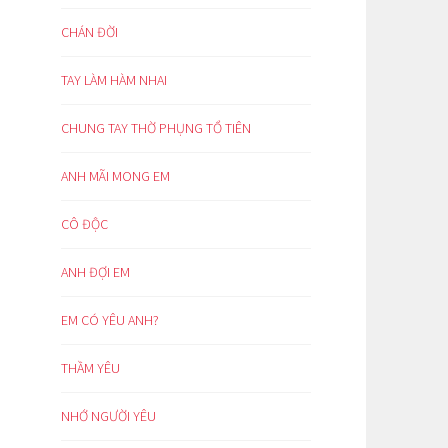
CHÁN ĐỜI
TAY LÀM HÀM NHAI
CHUNG TAY THỜ PHỤNG TỔ TIÊN
ANH MÃI MONG EM
CÔ ĐỘC
ANH ĐỢI EM
EM CÓ YÊU ANH?
THẦM YÊU
NHỚ NGƯỜI YÊU