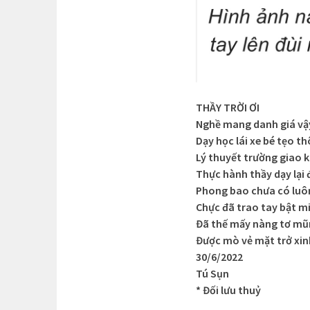
THẦY TRỜI ƠI
Nghề mang danh giá vậ
Dạy học lái xe bé tẹo th
Lý thuyết trường giao 
Thực hành thầy dạy lại 
Phong bao chưa có luô
Chực đã trao tay bật m
Đã thế mấy nàng tơ m
Được mò vẻ mặt trở xin
30/6/2022
Tú Sụn
* Đối lưu thuỷ