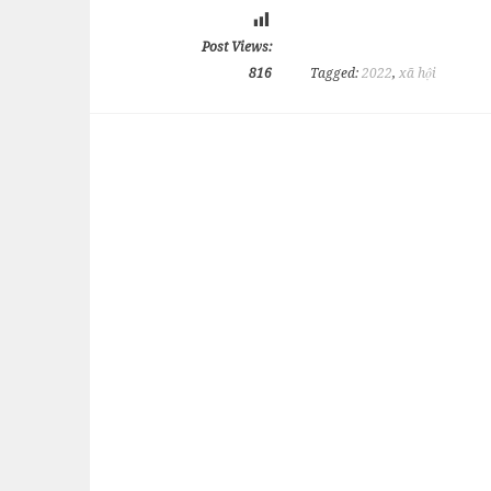
Post Views:
816
Tagged:
2022
,
xã hội