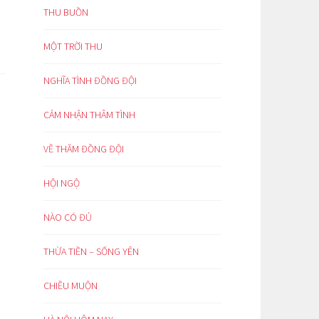
THU BUỒN
MỘT TRỜI THU
NGHĨA TÌNH ĐỒNG ĐỘI
CẢM NHẬN THÂM TÌNH
VỀ THĂM ĐỒNG ĐỘI
HỘI NGỘ
NÀO CÓ ĐỦ
THỪA TIỀN – SỐNG YÊN
CHIỀU MUỘN