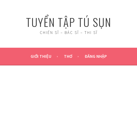
TUYỂN TẬP TÚ SỤN
CHIẾN SĨ – BÁC SĨ – THI SĨ
GIỚI THIỆU
THƠ
ĐĂNG NHẬP