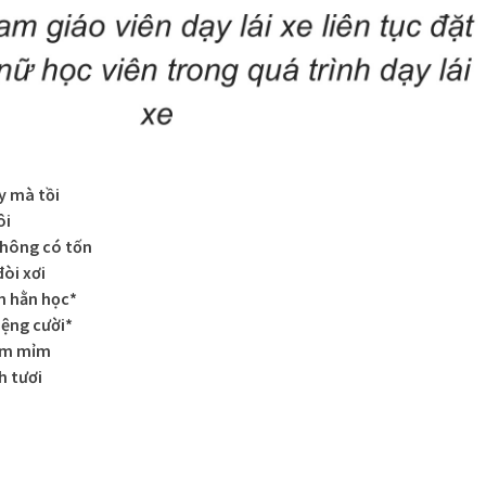
y mà tồi
ôi
không có tốn
đòi xơi
n hằn học*
iệng cười*
ũm mỉm
h tươi