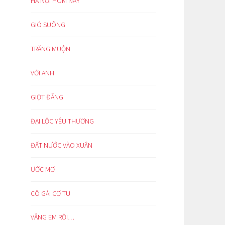
HÀ NỘI HÔM NAY
GIÓ SUÔNG
TRĂNG MUỘN
VỚI ANH
GIỌT ĐẮNG
ĐẠI LỘC YÊU THƯƠNG
ĐẤT NƯỚC VÀO XUÂN
ƯỚC MƠ
CÔ GÁI CƠ TU
VẮNG EM RỒI…